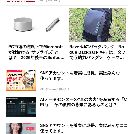
AD（Amazon）
PC市場の逆風下でMicrosoft
Razer印のバックパック「Ro
が仕掛ける“サプライズ”と
gue Backpack V4」は、タフ
は？ 2026年後半のSurface
で収納力バツグン ゲーマー
新製品を予想する
じゃなくても欲しくなる
SNSアカウントを着実に成長。実はみんなココ
使ってます。
AD（Dreaw合同会社）
AIデータセンターの“真の実力”を左右する「C
PU」 その復権の背景にあるものとは？
SNSアカウントを着実に成長。実はみんなココ
使ってます。