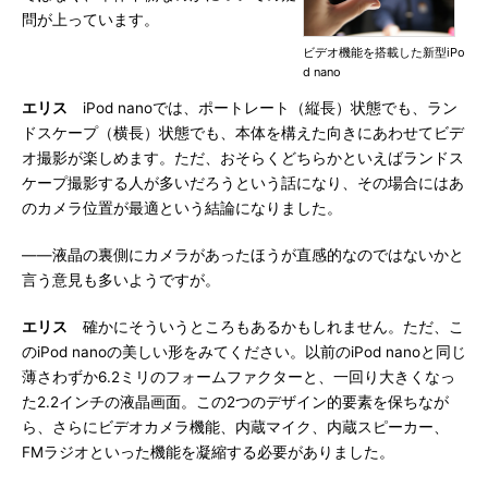
問が上っています。
ビデオ機能を搭載した新型iPo
d nano
エリス
iPod nanoでは、ポートレート（縦長）状態でも、ラン
ドスケープ（横長）状態でも、本体を構えた向きにあわせてビデ
オ撮影が楽しめます。ただ、おそらくどちらかといえばランドス
ケープ撮影する人が多いだろうという話になり、その場合にはあ
のカメラ位置が最適という結論になりました。
――液晶の裏側にカメラがあったほうが直感的なのではないかと
言う意見も多いようですが。
エリス
確かにそういうところもあるかもしれません。ただ、こ
のiPod nanoの美しい形をみてください。以前のiPod nanoと同じ
薄さわずか6.2ミリのフォームファクターと、一回り大きくなっ
た2.2インチの液晶画面。この2つのデザイン的要素を保ちなが
ら、さらにビデオカメラ機能、内蔵マイク、内蔵スピーカー、
FMラジオといった機能を凝縮する必要がありました。