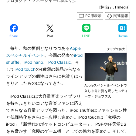
プロダクト・マネージャーに聞いた。
[林信行，ITmedia]
PC用表示
関連情報
Share
Post
LINE
Hatena
毎年、秋の恒例となりつつある
Apple
スペシャルイベント
。今回の発表で
iPod
shuffle
、
iPod nano
、
iPod Classic
、そ
して
iPod touch
の4種類の製品からなる
ラインアップの個性はさらに色濃くはっ
きりとしたものになってきた。
Appleスペシャルイベントで
久しぶりに姿を現したスティ
iPod Classicは大容量音楽ライブラリ
ーブ・ジョブズ氏
を持ち歩きたいコアな音楽ファンに応え
てさらなる容量アップを図った。iPod shuffleはファッション性
と低価格化をさらに一歩押し進めた。iPod touchは「究極の
iPod」「新世代のポケットコンピューター」、PSPや任天堂DS
をも脅かす「究極のゲーム機」としての魅力を高めた。そして、