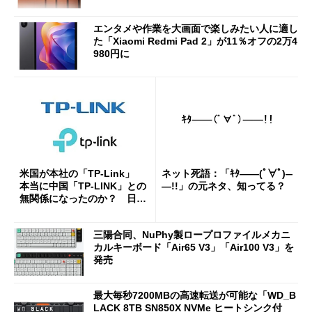
エンタメや作業を大画面で楽しみたい人に適し
た「Xiaomi Redmi Pad 2」が11％オフの2万4
980円に
米国が本社の「TP-Link」
ネット死語：「ｷﾀ――(ﾟ∀ﾟ)―
本当に中国「TP-LINK」との
―!!」の元ネタ、知ってる？
無関係になったのか？ 日本
法人に聞く
三陽合同、NuPhy製ロープロファイルメカニ
カルキーボード「Air65 V3」「Air100 V3」を
発売
最大毎秒7200MBの高速転送が可能な「WD_B
LACK 8TB SN850X NVMe ヒートシンク付