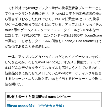
それ以外でもiPodはデジタル時代の携帯型音楽プレーヤーとし
てウォークマンを過去に葬り、iPhoneは日本を携帯先進国の座か
ら引きずりおろしただけでなく、PSPや任天堂DSといった携帯
型ゲーム機の座まで脅かし始めている。アップルはiPhone／iPod
touch用のゲーム／エンターテイメントタイトルが21178本なの
に対して、PSPは607本、ニンテンドーDSは3660本（comScore
の調査）、しかも、タイトルの価格もiPhone／iPod touchのほう
が安価であることを強調した。
一体、アップルはどうやってこれだけのイノベーションを起こ
してきたのか。そしてiPod nanoのビデオカメラ機能で、アップ
ルはどんなデジタルライフスタイルを広げようとしているのか。
新製品発表にあわせて来日していたiPodのマーケティングを担当
するショーン・エリス氏とiTunesを担当するピーター・ロウ氏に
話を聞いた。
現地リポートと新型iPod nanoレビュー
新iPod nanoを試す（ビデオカメラ編）