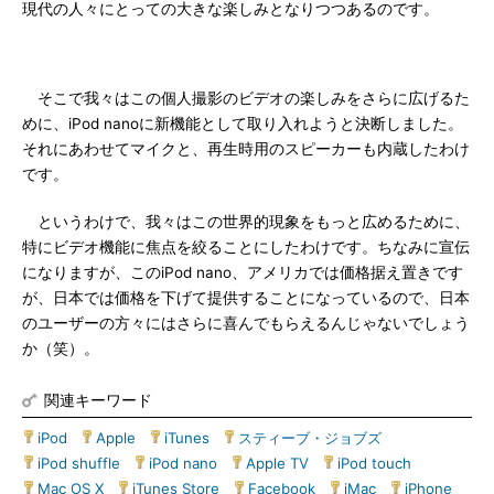
現代の人々にとっての大きな楽しみとなりつつあるのです。
そこで我々はこの個人撮影のビデオの楽しみをさらに広げるた
めに、iPod nanoに新機能として取り入れようと決断しました。
それにあわせてマイクと、再生時用のスピーカーも内蔵したわけ
です。
というわけで、我々はこの世界的現象をもっと広めるために、
特にビデオ機能に焦点を絞ることにしたわけです。ちなみに宣伝
になりますが、このiPod nano、アメリカでは価格据え置きです
が、日本では価格を下げて提供することになっているので、日本
のユーザーの方々にはさらに喜んでもらえるんじゃないでしょう
か（笑）。
関連キーワード
iPod
|
Apple
|
iTunes
|
スティーブ・ジョブズ
|
iPod shuffle
|
iPod nano
|
Apple TV
|
iPod touch
|
Mac OS X
|
iTunes Store
|
Facebook
|
iMac
|
iPhone
|