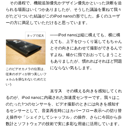
その過程で、機能追加優先かデザイン優先かといった決断を迫
られる場面はいくつかありましたが、そうした議論を重ねて我々
がたどりついた結論がこのiPod nanoの形でした。多くのユーザ
ーの方に満足していただけると思っています。
――iPod nanoは縦に構えても、横に構
えても、上下をひっくり返してもちゃん
とその向きにあわせて撮影ができるんで
すよね。確かに指でおおってしまうこと
もありましたが、慣れればそれほど問題
にならない気もします。
このビデオカメラの位置は、
従来のボディが持つ美しいフ
ォルムを損なわないためだと
いう
エリス
その構える向きを感知してくれ
るのが、iPod nanoに内蔵された加速度センサーです。我々はこ
のたった1つのセンサーを、ビデオ撮影のときには向きを感知す
るセンサーとして、音楽再生時にはカバーフロー表示への切り替
え操作や「シェイクしてシャッフル」の操作、さらに今回から歩
数計とソフトウェアの技術で実に多彩な用途に活用しています。