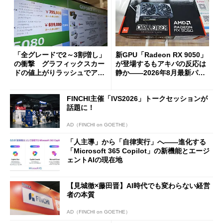
「全グレードで2～3割増し」
新GPU「Radeon RX 9050」
の衝撃 グラフィックスカー
が登場するもアキバの反応は
ドの値上がりラッシュでアキ
静か――2026年8月最新パー
バの購入制限が深刻化
ツ事情
FINCHI主催「IVS2026」トークセッションが
話題に！
AD（FINCHI on GOETHE）
「人主導」から「自律実行」へ――進化する
「Microsoft 365 Copilot」の新機能とエージ
ェントAIの現在地
【見城徹×藤田晋】AI時代でも変わらない経営
者の本質
AD（FINCHI on GOETHE）