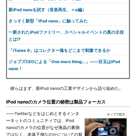
新iPod nanoを試す（音楽再生、＋α編）
さっそく新型「iPod nano」に触ってみた
一新されたiPodファミリー、スペシャルイベントの真の主役
とは!?
「iTunes 9」はコレクター魂をどこまで刺激できるか
ジョブズCEOによる「One more thing...」――目玉はiPod
nano！
彼らはまず、新iPod nanoの工業デザインから語り始めた。
iPod nanoのカメラ位置の秘密は製品フォーカス
――Twitterなどをはじめとするインタ
ーネットのコミュニティでは、iPod
nanoのカメラの位置がなぜ液晶の裏側
ではなく、本体下側なのかについての疑