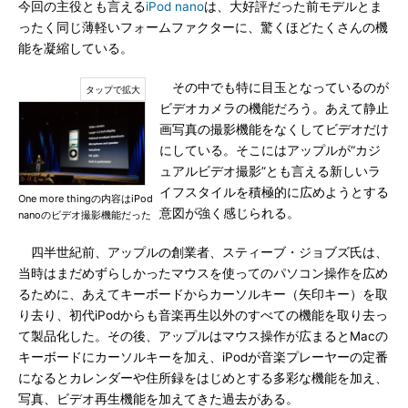
今回の主役とも言える
iPod nano
は、大好評だった前モデルとま
ったく同じ薄軽いフォームファクターに、驚くほどたくさんの機
能を凝縮している。
その中でも特に目玉となっているのが
ビデオカメラの機能だろう。あえて静止
画写真の撮影機能をなくしてビデオだけ
にしている。そこにはアップルが“カジ
ュアルビデオ撮影”とも言える新しいラ
イフスタイルを積極的に広めようとする
One more thingの内容はiPod
意図が強く感じられる。
nanoのビデオ撮影機能だった
四半世紀前、アップルの創業者、スティーブ・ジョブズ氏は、
当時はまだめずらしかったマウスを使ってのパソコン操作を広め
るために、あえてキーボードからカーソルキー（矢印キー）を取
り去り、初代iPodからも音楽再生以外のすべての機能を取り去っ
て製品化した。その後、アップルはマウス操作が広まるとMacの
キーボードにカーソルキーを加え、iPodが音楽プレーヤーの定番
になるとカレンダーや住所録をはじめとする多彩な機能を加え、
写真、ビデオ再生機能を加えてきた過去がある。