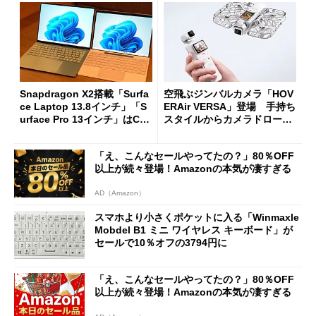
Snapdragon X2搭載「Surfa
空飛ぶジンバルカメラ「HOV
ce Laptop 13.8インチ」「S
ERAir VERSA」登場 手持ち
urface Pro 13インチ」はCop
スタイルからカメラドローン
ilot+ PCの“完成形”？ 外観
に合体変形
をじっくりとチェックしてみ
「え、こんなセールやってたの？」80％OFF
た
以上が続々登場！Amazonの本気が凄すぎる
AD（Amazon）
スマホより小さくポケットに入る「Winmaxle
Mobdel B1 ミニ ワイヤレス キーボード」が
セールで10％オフの3794円に
「え、こんなセールやってたの？」80％OFF
以上が続々登場！Amazonの本気が凄すぎる