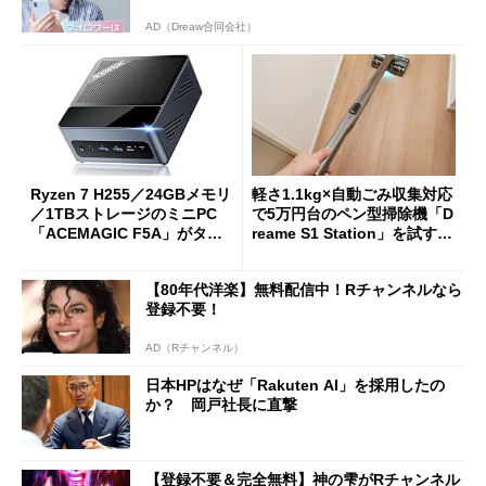
AD（Dreaw合同会社）
Ryzen 7 H255／24GBメモリ
軽さ1.1kg×自動ごみ収集対応
／1TBストレージのミニPC
で5万円台のペン型掃除機「D
「ACEMAGIC F5A」がタイ
reame S1 Station」を試す
ムセールで41％オフの10万69
見えた長所と短所
98円に
【80年代洋楽】無料配信中！Rチャンネルなら
登録不要！
AD（Rチャンネル）
日本HPはなぜ「Rakuten AI」を採用したの
か？ 岡戸社長に直撃
【登録不要＆完全無料】神の雫がRチャンネル