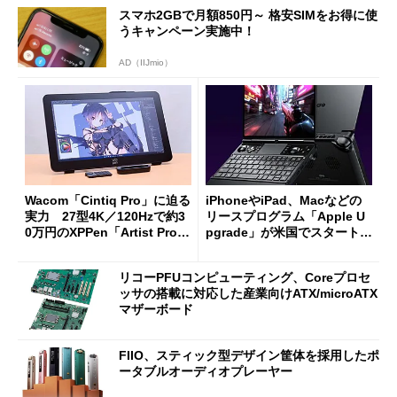
スマホ2GBで月額850円～ 格安SIMをお得に使
うキャンペーン実施中！
AD（IIJmio）
Wacom「Cintiq Pro」に迫る
iPhoneやiPad、Macなどの
実力 27型4K／120Hzで約3
リースプログラム「Apple U
0万円のXPPen「Artist Pro 2
pgrade」が米国でスタート／
7（Gen 2）」でお絵描きして
Bluetooth LEの新規格「Blu
分かった魅力と妥協点
etooth High Data Throughp
リコーPFUコンピューティング、Coreプロセ
ut」が明...
ッサの搭載に対応した産業向けATX/microATX
マザーボード
FIIO、スティック型デザイン筐体を採用したポ
ータブルオーディオプレーヤー