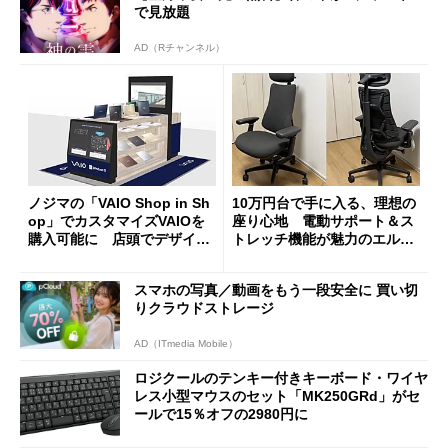
で見放題
AD（Rチャンネル）
ノジマの「VAIO Shop in Sh
10万円台で手に入る、理想の
op」でカスタマイズVAIOを
座り心地 電動サポート＆ス
購入可能に 店頭でデザイン
トレッチ機能が魅力のエルゴ
や質感を確認しながら購入可
ノミクスチェア「LiberNovo
能
Omni Gen」を試す
スマホの写真／動画をもう一段安全に 買い切
りクラウドストレージ
AD（ITmedia Mobile）
ロジクールのテンキー付きキーボード・ワイヤ
レス小型マウスのセット「MK250GRd」がセ
ールで15％オフの2980円に