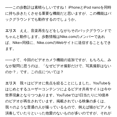
――この歩数計は素晴らしいですね！ iPhoneとiPod nanoを同時
に持ち歩きたくさせる重要な機能だと思いますが、この機能はバ
ックグラウンドでも動作するのでしょうか。
エリス
ええ、音楽再生などをしながらそのバックグラウンドで
ちゃんと動作します。歩数情報はNike.comのメンバーであれ
ば、Nike+同様に、Nike.comのWebサイトに送信することもでき
ます。
――さて、今回のビデオカメラ機能の追加ですが、もちろん、み
なが疑問に思うのは、「なぜビデオ撮影だけで、写真撮影はない
のか？」です。この点については？
エリス
我々はビデオに焦点を絞ることにしました。YouTubeを
はじめとするユーザーコンテンツによるビデオ共有サイトは今や
世界現象となりつつあります。YouTubeでは1日当たりに10億本
のビデオが再生されています。掲載されている映像の多くは、
我々のような普通の人が撮っているもので、例えば猫がピアノを
演奏していたりといった他愛のないものが多いのですが、それが