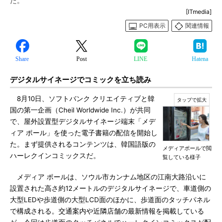
た。
[ITmedia]
PC用表示
関連情報
Share
Post
LINE
Hatena
デジタルサイネージでコミックを立ち読み
8月10日、ソフトバンク クリエイティブと韓
国の第一企画（Cheil Worldwide Inc.）が共同
で、屋外設置型デジタルサイネージ端末「メデ
ィア ポール」を使った電子書籍の配信を開始し
た。まず提供されるコンテンツは、韓国語版の
メディアポールで閲
ハーレクインコミックスだ。
覧している様子
メディア ポールは、ソウル市カンナム地区の江南大路沿いに
設置された高さ約12メートルのデジタルサイネージで、車道側の
大型LEDや歩道側の大型LCD面のほかに、歩道面のタッチパネル
で構成される。交通案内や近隣店舗の最新情報を掲載している