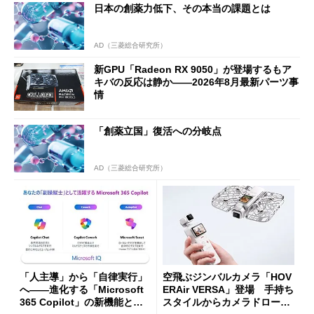
日本の創薬力低下、その本当の課題とは
AD（三菱総合研究所）
新GPU「Radeon RX 9050」が登場するもア
キバの反応は静か――2026年8月最新パーツ事
情
「創薬立国」復活への分岐点
AD（三菱総合研究所）
「人主導」から「自律実行」
空飛ぶジンバルカメラ「HOV
へ――進化する「Microsoft
ERAir VERSA」登場 手持ち
365 Copilot」の新機能とエ
スタイルからカメラドローン