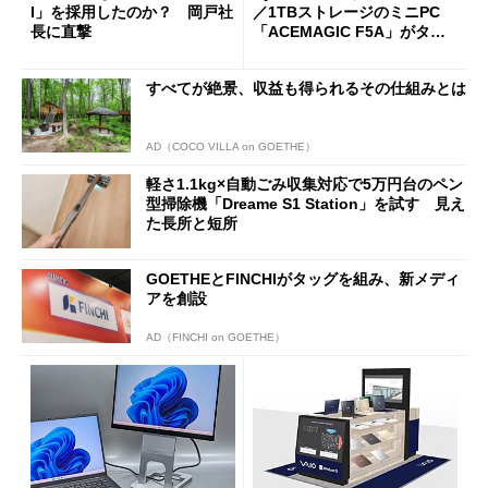
I」を採用したのか？ 岡戸社
／1TBストレージのミニPC
長に直撃
「ACEMAGIC F5A」がタイ
ムセールで41％オフの10万69
98円に
すべてが絶景、収益も得られるその仕組みとは
AD（COCO VILLA on GOETHE）
軽さ1.1kg×自動ごみ収集対応で5万円台のペン
型掃除機「Dreame S1 Station」を試す 見え
た長所と短所
GOETHEとFINCHIがタッグを組み、新メディ
アを創設
AD（FINCHI on GOETHE）