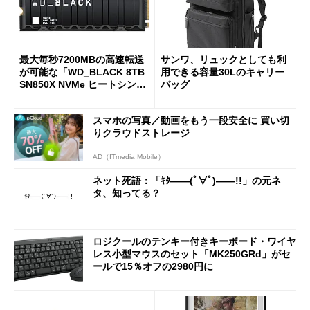
最大毎秒7200MBの高速転送
サンワ、リュックとしても利
が可能な「WD_BLACK 8TB
用できる容量30Lのキャリー
SN850X NVMe ヒートシンク
バッグ
付き」が18％オフの17万508
7円に
スマホの写真／動画をもう一段安全に 買い切
りクラウドストレージ
AD（ITmedia Mobile）
ネット死語：「ｷﾀ――(ﾟ∀ﾟ)――!!」の元ネ
タ、知ってる？
ロジクールのテンキー付きキーボード・ワイヤ
レス小型マウスのセット「MK250GRd」がセ
ールで15％オフの2980円に