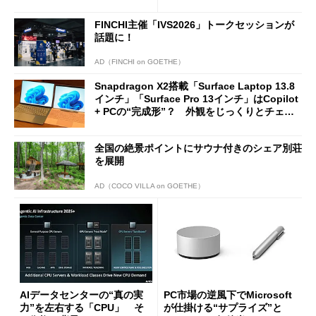
ージェントAIの現在地
に合体変形
FINCHI主催「IVS2026」トークセッションが
話題に！
AD（FINCHI on GOETHE）
Snapdragon X2搭載「Surface Laptop 13.8
インチ」「Surface Pro 13インチ」はCopilot
+ PCの“完成形”？ 外観をじっくりとチェッ
クしてみた
全国の絶景ポイントにサウナ付きのシェア別荘
を展開
AD（COCO VILLA on GOETHE）
AIデータセンターの“真の実
PC市場の逆風下でMicrosoft
力”を左右する「CPU」 そ
が仕掛ける“サプライズ”と