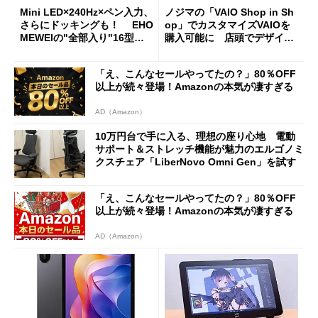
Mini LED×240Hz×ペン入力、
ノジマの「VAIO Shop in Sh
さらにドッキングも！ EHO
op」でカスタマイズVAIOを
MEWEIの"全部入り"16型モ
購入可能に 店頭でデザイン
バイルディスプレイ「TM-16
や質感を確認しながら購入可
0PW」徹底レビュー
能
「え、こんなセールやってたの？」80％OFF
以上が続々登場！Amazonの本気が凄すぎる
AD（Amazon）
10万円台で手に入る、理想の座り心地 電動
サポート＆ストレッチ機能が魅力のエルゴノミ
クスチェア「LiberNovo Omni Gen」を試す
「え、こんなセールやってたの？」80％OFF
以上が続々登場！Amazonの本気が凄すぎる
AD（Amazon）