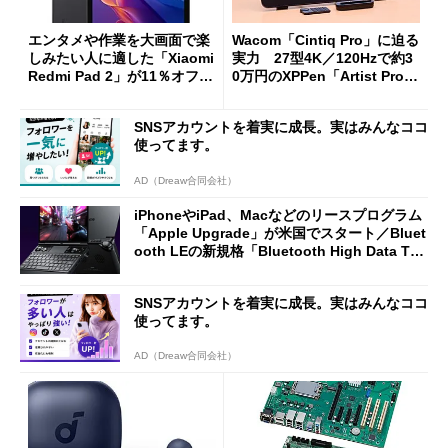
エンタメや作業を大画面で楽
Wacom「Cintiq Pro」に迫る
しみたい人に適した「Xiaomi
実力 27型4K／120Hzで約3
Redmi Pad 2」が11％オフの
0万円のXPPen「Artist Pro 2
2万4980円に
7（Gen 2）」でお絵描きして
分かった魅力と妥協点
SNSアカウントを着実に成長。実はみんなココ
使ってます。
AD（Dreaw合同会社）
iPhoneやiPad、Macなどのリースプログラム
「Apple Upgrade」が米国でスタート／Bluet
ooth LEの新規格「Bluetooth High Data Thr
oughput」が明...
SNSアカウントを着実に成長。実はみんなココ
使ってます。
AD（Dreaw合同会社）