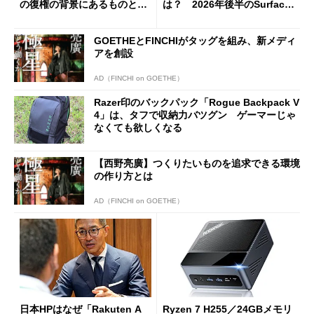
の復権の背景にあるものと
は？ 2026年後半のSurface
は？
新製品を予想する
GOETHEとFINCHIがタッグを組み、新メディ
アを創設
AD（FINCHI on GOETHE）
Razer印のバックパック「Rogue Backpack V
4」は、タフで収納力バツグン ゲーマーじゃ
なくても欲しくなる
【西野亮廣】つくりたいものを追求できる環境
の作り方とは
AD（FINCHI on GOETHE）
日本HPはなぜ「Rakuten A
Ryzen 7 H255／24GBメモリ