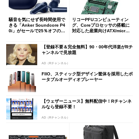
騒音を気にせず長時間使用で
リコーPFUコンピューティン
きる「Anker Soundcore P4
グ、Coreプロセッサの搭載に
0i」がセールで25％オフの59
対応した産業向けATX/micro
90円に
ATXマザーボード
【登録不要＆完全無料】90・00年代洋楽がRチ
ャンネルで見放題
AD（Rチャンネル）
FIIO、スティック型デザイン筐体を採用したポ
ータブルオーディオプレーヤー
【ウェザーニュース】無料配信中！Rチャンネ
ルなら登録不要！
AD（Rチャンネル）