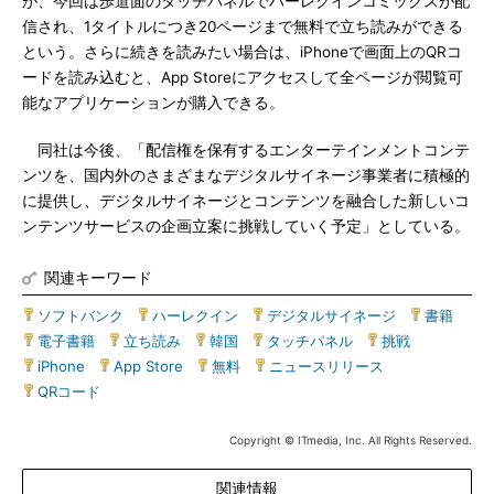
が、今回は歩道面のタッチパネルでハーレクインコミックスが配
信され、1タイトルにつき20ページまで無料で立ち読みができる
という。さらに続きを読みたい場合は、iPhoneで画面上のQRコ
ードを読み込むと、App Storeにアクセスして全ページが閲覧可
能なアプリケーションが購入できる。
同社は今後、「配信権を保有するエンターテインメントコンテ
ンツを、国内外のさまざまなデジタルサイネージ事業者に積極的
に提供し、デジタルサイネージとコンテンツを融合した新しいコ
ンテンツサービスの企画立案に挑戦していく予定」としている。
関連キーワード
ソフトバンク
|
ハーレクイン
|
デジタルサイネージ
|
書籍
|
電子書籍
|
立ち読み
|
韓国
|
タッチパネル
|
挑戦
|
iPhone
|
App Store
|
無料
|
ニュースリリース
|
QRコード
Copyright © ITmedia, Inc. All Rights Reserved.
関連情報