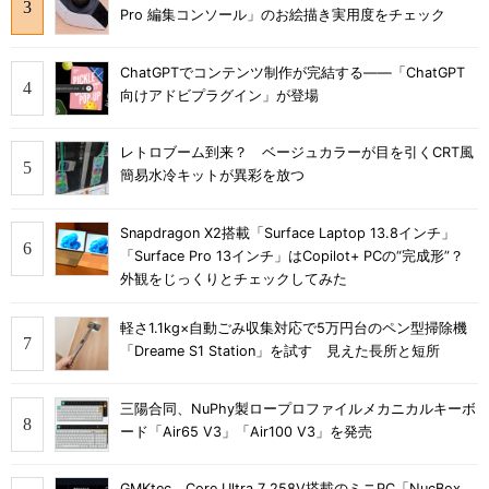
Pro 編集コンソール」のお絵描き実用度をチェック
ChatGPTでコンテンツ制作が完結する――「ChatGPT
向けアドビプラグイン」が登場
レトロブーム到来？ ベージュカラーが目を引くCRT風
簡易水冷キットが異彩を放つ
Snapdragon X2搭載「Surface Laptop 13.8インチ」
「Surface Pro 13インチ」はCopilot+ PCの“完成形”？
外観をじっくりとチェックしてみた
軽さ1.1kg×自動ごみ収集対応で5万円台のペン型掃除機
「Dreame S1 Station」を試す 見えた長所と短所
三陽合同、NuPhy製ロープロファイルメカニカルキーボ
ード「Air65 V3」「Air100 V3」を発売
GMKtec、Core Ultra 7 258V搭載のミニPC「NucBox