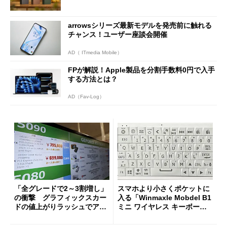
arrowsシリーズ最新モデルを発売前に触れる
チャンス！ユーザー座談会開催
AD（ ITmedia Mobile）
FPが解説！Apple製品を分割手数料0円で入手
する方法とは？
AD（Fav-Log）
「全グレードで2～3割増し」
スマホより小さくポケットに
の衝撃 グラフィックスカー
入る「Winmaxle Mobdel B1
ドの値上がりラッシュでアキ
ミニ ワイヤレス キーボー
バの購入制限が深刻化
ド」がセールで10％オフの37
94円に