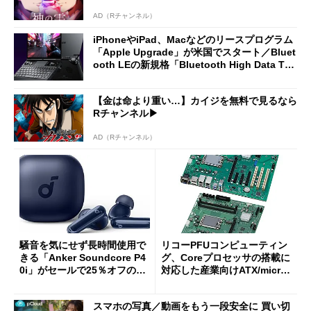
AD（Rチャンネル）
iPhoneやiPad、Macなどのリースプログラム
「Apple Upgrade」が米国でスタート／Bluet
ooth LEの新規格「Bluetooth High Data Thr
oughput」が明...
【金は命より重い…】カイジを無料で見るなら
Rチャンネル▶︎
AD（Rチャンネル）
騒音を気にせず長時間使用で
リコーPFUコンピューティン
きる「Anker Soundcore P4
グ、Coreプロセッサの搭載に
0i」がセールで25％オフの59
対応した産業向けATX/micro
90円に
ATXマザーボード
スマホの写真／動画をもう一段安全に 買い切