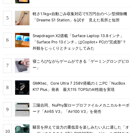
軽さ1.1kg×自動ごみ収集対応で5万円台のペン型掃除機
「Dreame S1 Station」を試す 見えた長所と短所
Snapdragon X2搭載「Surface Laptop 13.8インチ」
「Surface Pro 13インチ」はCopilot+ PCの“完成形”？
外観をじっくりとチェックしてみた
寝ころびながらゲームができる「ゲーミングロングピロ
ー」
GMKtec、Core Ultra 7 258V搭載のミニPC「NucBox
K17 Plus」発表 最大115 TOPSのAI性能を実現
三陽合同、NuPhy製ロープロファイルメカニカルキーボ
ード「Air65 V3」「Air100 V3」を発売
騒音を抑えて迫力の重低音を楽しみたい人に適した「オ