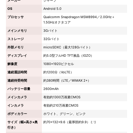
メーカー
シャープ
OS
Android 5.0
プロセッサ
Qualcomm Snapdragon MSM8994／2.0GHz＋
1.5GHzオクタコア
メインメモリ
3Gバイト
ストレージ
32Gバイト
外部メモリ
microSDXC（最大128Gバイト）
ディスプレイ
約5.0型フルHD TFT液晶（IGZO）
解像度
1080×1920ピクセル
連続通話時間
約1200分（VoLTE）
連続待受時間
約380時間（LTE／WiMAX 2+）
バッテリー容量
2600mAh
メインカメラ
有効約1300万画素CMOS
インカメラ
有効約210万画素CMOS
ボディカラー
ホワイト、グリーン、ピンク
サイズ（幅×高さ×奥
約70×132×9.6（最厚部約9.9）ミリ
行き）