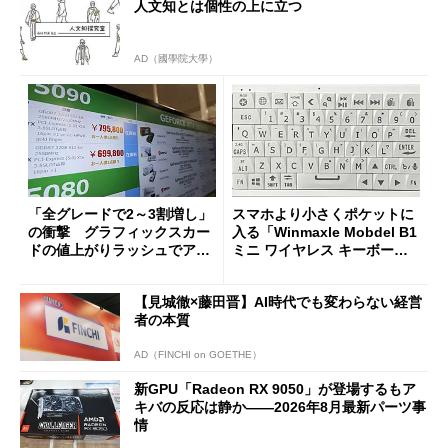
人文知とは個性の上に立つ
AD（國學院大學）
「全グレードで2～3割増し」
スマホより小さくポケットに
の衝撃 グラフィックスカー
入る「Winmaxle Mobdel B1
ドの値上がりラッシュでアキ
ミニ ワイヤレス キーボー
バの購入制限が深刻化
ド」がセールで10％オフの37
94円に
【見城徹×藤田晋】AI時代でも変わらない経営
者の本質
AD（FINCHI on GOETHE）
新GPU「Radeon RX 9050」が登場するもア
キバの反応は静か――2026年8月最新パーツ事
情