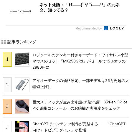
7円に
ネット死語：「ｷﾀ――(ﾟ∀ﾟ)――!!」の元ネ
タ、知ってる？
Recommended by
記事ランキング
ロジクールのテンキー付きキーボード・ワイヤレス小型
マウスのセット「MK250GRd」がセールで15％オフの
2980円に
アイオーデータの価格改定、一部モデルは25万円超の大
幅値上げに
巨大スティックが生み出す謎の“脳汁感” XPPen「Pilot
Pro 編集コンソール」のお絵描き実用度をチェック
ChatGPTでコンテンツ制作が完結する――「ChatGPT
向けアドビプラグイン」が登場