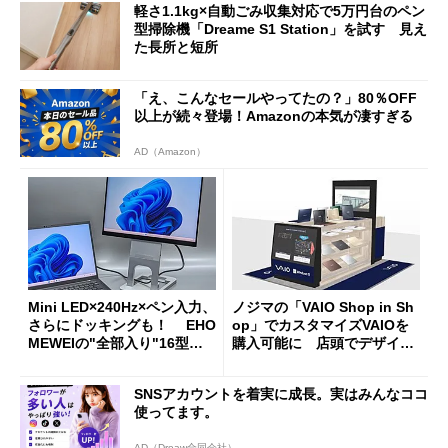
軽さ1.1kg×自動ごみ収集対応で5万円台のペン
型掃除機「Dreame S1 Station」を試す 見え
た長所と短所
「え、こんなセールやってたの？」80％OFF
以上が続々登場！Amazonの本気が凄すぎる
AD（Amazon）
Mini LED×240Hz×ペン入力、
ノジマの「VAIO Shop in Sh
さらにドッキングも！ EHO
op」でカスタマイズVAIOを
MEWEIの"全部入り"16型モ
購入可能に 店頭でデザイン
バイルディスプレイ「TM-16
や質感を確認しながら購入可
0PW」徹底レビュー
能
SNSアカウントを着実に成長。実はみんなココ
使ってます。
AD（Dreaw合同会社）