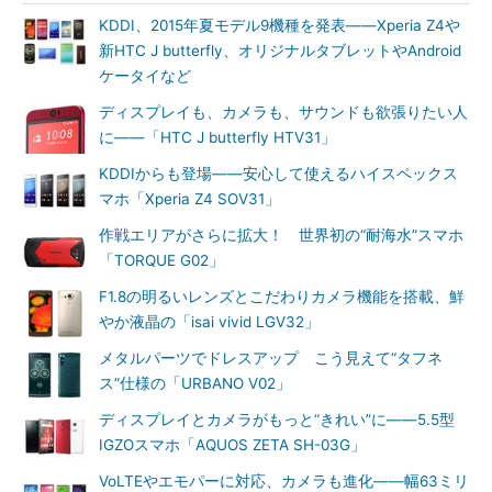
KDDI、2015年夏モデル9機種を発表――Xperia Z4や
新HTC J butterfly、オリジナルタブレットやAndroid
ケータイなど
ディスプレイも、カメラも、サウンドも欲張りたい人
に――「HTC J butterfly HTV31」
KDDIからも登場――安心して使えるハイスペックス
マホ「Xperia Z4 SOV31」
作戦エリアがさらに拡大！ 世界初の“耐海水”スマホ
「TORQUE G02」
F1.8の明るいレンズとこだわりカメラ機能を搭載、鮮
やか液晶の「isai vivid LGV32」
メタルパーツでドレスアップ こう見えて“タフネ
ス”仕様の「URBANO V02」
ディスプレイとカメラがもっと“きれい”に――5.5型
IGZOスマホ「AQUOS ZETA SH-03G」
VoLTEやエモパーに対応、カメラも進化――幅63ミリ