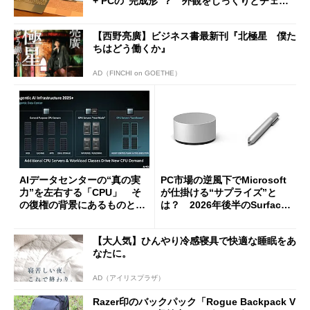
+ PCの“完成形”？ 外観をじっくりとチェッ
クしてみた
【西野亮廣】ビジネス書最新刊『北極星 僕た
ちはどう働くか』
AD（FINCHI on GOETHE）
AIデータセンターの“真の実
PC市場の逆風下でMicrosoft
力”を左右する「CPU」 そ
が仕掛ける“サプライズ”と
の復権の背景にあるものと
は？ 2026年後半のSurface
は？
新製品を予想する
【大人気】ひんやり冷感寝具で快適な睡眠をあ
なたに。
AD（アイリスプラザ）
Razer印のバックパック「Rogue Backpack V