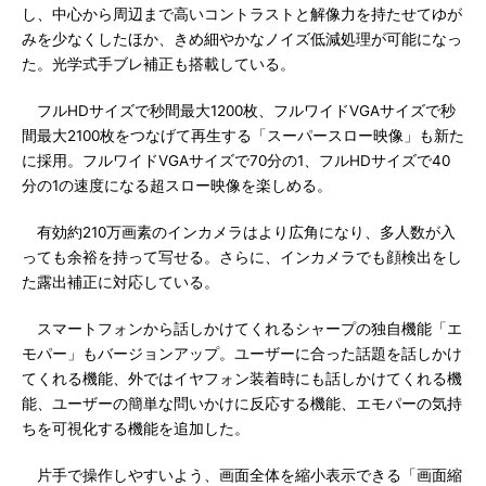
し、中心から周辺まで高いコントラストと解像力を持たせてゆが
みを少なくしたほか、きめ細やかなノイズ低減処理が可能になっ
た。光学式手ブレ補正も搭載している。
フルHDサイズで秒間最大1200枚、フルワイドVGAサイズで秒
間最大2100枚をつなげて再生する「スーパースロー映像」も新た
に採用。フルワイドVGAサイズで70分の1、フルHDサイズで40
分の1の速度になる超スロー映像を楽しめる。
有効約210万画素のインカメラはより広角になり、多人数が入
っても余裕を持って写せる。さらに、インカメラでも顔検出をし
た露出補正に対応している。
スマートフォンから話しかけてくれるシャープの独自機能「エ
モパー」もバージョンアップ。ユーザーに合った話題を話しかけ
てくれる機能、外ではイヤフォン装着時にも話しかけてくれる機
能、ユーザーの簡単な問いかけに反応する機能、エモパーの気持
ちを可視化する機能を追加した。
片手で操作しやすいよう、画面全体を縮小表示できる「画面縮