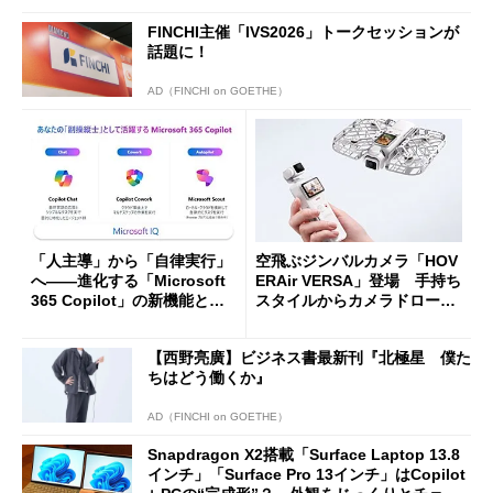
FINCHI主催「IVS2026」トークセッションが
話題に！
AD（FINCHI on GOETHE）
「人主導」から「自律実行」
空飛ぶジンバルカメラ「HOV
へ――進化する「Microsoft
ERAir VERSA」登場 手持ち
365 Copilot」の新機能とエ
スタイルからカメラドローン
ージェントAIの現在地
に合体変形
【西野亮廣】ビジネス書最新刊『北極星 僕た
ちはどう働くか』
AD（FINCHI on GOETHE）
Snapdragon X2搭載「Surface Laptop 13.8
インチ」「Surface Pro 13インチ」はCopilot