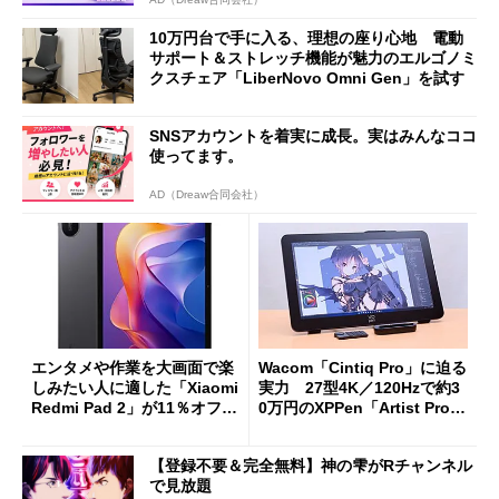
10万円台で手に入る、理想の座り心地 電動
サポート＆ストレッチ機能が魅力のエルゴノミ
クスチェア「LiberNovo Omni Gen」を試す
SNSアカウントを着実に成長。実はみんなココ
使ってます。
AD（Dreaw合同会社）
エンタメや作業を大画面で楽
Wacom「Cintiq Pro」に迫る
しみたい人に適した「Xiaomi
実力 27型4K／120Hzで約3
Redmi Pad 2」が11％オフの
0万円のXPPen「Artist Pro 2
2万4980円に
7（Gen 2）」でお絵描きして
分かった魅力と妥協点
【登録不要＆完全無料】神の雫がRチャンネル
で見放題