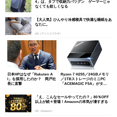
4」は、タフで収納力バツグン ゲーマーじゃ
なくても欲しくなる
【大人気】ひんやり冷感寝具で快適な睡眠をあ
なたに。
AD（アイリスプラザ）
日本HPはなぜ「Rakuten A
Ryzen 7 H255／24GBメモリ
I」を採用したのか？ 岡戸社
／1TBストレージのミニPC
長に直撃
「ACEMAGIC F5A」がタイ
ムセールで41％オフの10万69
98円に
「え、こんなセールやってたの？」80％OFF
以上が続々登場！Amazonの本気が凄すぎる
AD（Amazon）