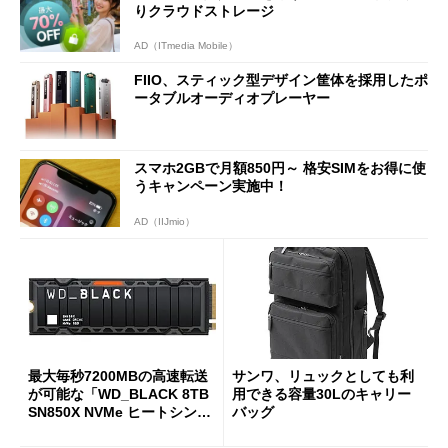
りクラウドストレージ
AD（ITmedia Mobile）
FIIO、スティック型デザイン筐体を採用したポ
ータブルオーディオプレーヤー
スマホ2GBで月額850円～ 格安SIMをお得に使
うキャンペーン実施中！
AD（IIJmio）
最大毎秒7200MBの高速転送
サンワ、リュックとしても利
が可能な「WD_BLACK 8TB
用できる容量30Lのキャリー
SN850X NVMe ヒートシンク
バッグ
付き」が18％オフの17万508