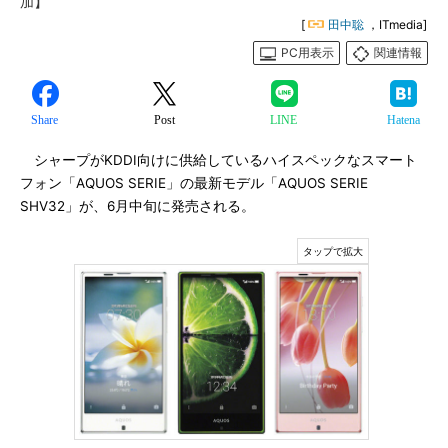
加】
[
田中聡
，ITmedia]
PC用表示
関連情報
Share
Post
LINE
Hatena
シャープがKDDI向けに供給しているハイスペックなスマート
フォン「AQUOS SERIE」の最新モデル「AQUOS SERIE
SHV32」が、6月中旬に発売される。