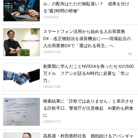
ル」の配布はただの無駄遣い？ 成果を分け
る“週2時間の研修”
(
2026/8/3
)
スマートフォン活用から始める入出荷業務
DX：改正物効法を成長機会に――現場起点の
入出荷業務DXで「選ばれる荷主」へ
(
2026/7/30
)
創業期に学んだことNVIDIAを救ったセガの500
万ドル フアンが語るAI時代に必要な「学ぶ
力」
(
2026/7/29
)
検索結果に「詐欺ではありません」と表示させ
る詐欺手口、警視庁が注意喚起 AI要約も餌食
に
(
2026/7/27
)
高島屋・村田善郎社長 挑戦続けるアバンギャ