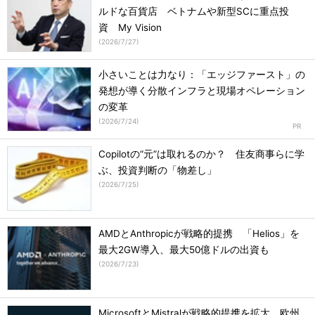
ルドな百貨店 ベトナムや新型SCに重点投
資 My Vision
(
2026/7/27
)
小さいことは力なり：「エッジファースト」の
発想が導く分散インフラと現場オペレーション
の変革
(
2026/7/24
)
Copilotの“元”は取れるのか？ 住友商事らに学
ぶ、投資判断の「物差し」
(
2026/7/25
)
AMDとAnthropicが戦略的提携 「Helios」を
最大2GW導入、最大50億ドルの出資も
(
2026/7/23
)
MicrosoftとMistralが戦略的提携を拡大 欧州