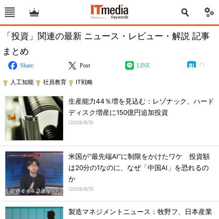
「投資」関連の最新 ニュース・レビュー・解説 記事
まとめ
Share
Post
LINE
人工知能
社員教育
IT戦略
生産能力44％増を見込む：レゾナック、ハード
ディスク増産に150億円追加投資
(
2026/8/5
)
米国が“最先端AI”に制限をかけたワケ 投資額
は20分の1なのに、なぜ「中国AI」を恐れるの
か
(
2026/8/5
)
製造マネジメントニュース：牧野フ、日本産業