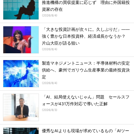
推進機構の買収提案に応じず 理由に外国籍投
資家の存在
(
2026/8/4
)
「大きな投資計画が次々に。久しぶりだ」――
強く豊かな日本投資枠、経済成長かなうか？
片山大臣が語る狙い
(
2026/8/4
)
製造マネジメントニュース：半導体材料の安定
供給へ、豪州でガリウム生産事業の最終投資決
定
(
2026/8/4
)
「AI、結局使えないじゃん」問題 セールスフ
ォースが431万件対応で導いた正解
(
2026/8/3
)
優秀なAIよりも現場が求めているもの「AIツー