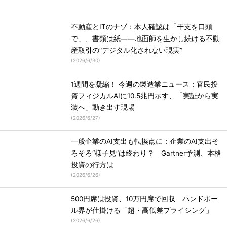
不動産とITのナゾ：本人確認は「干支を口頭
で」、書類は紙――地面師を生かし続ける不動
産取引の“デジタル化されない現実”
(
2026/6/30
)
1週間を凝縮！ 今週の製造業ニュース：官民投
資フィジカルAIに10.5兆円示す、「実証から実
装へ」動き出す現場
(
2026/6/27
)
一般企業のAI支出も転換点に：企業のAI支出そ
ろそろ“様子見”は終わり？ Gartner予測、本格
投資の行方は
(
2026/6/26
)
500円席は投資、10万円席で回収 ハンドボー
ル界が仕掛ける「超・高低差プライシング」
(
2026/6/26
)