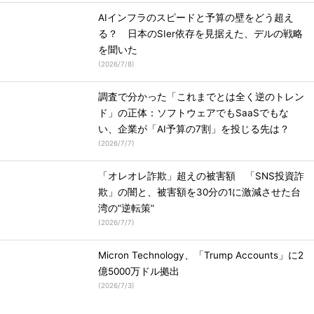
AIインフラのスピードと予算の壁をどう超え
る？ 日本のSIer依存を見据えた、デルの戦略
を聞いた
(
2026/7/8
)
調査で分かった「これまでとは全く逆のトレン
ド」の正体：ソフトウェアでもSaaSでもな
い、企業が「AI予算の7割」を投じる先は？
(
2026/7/7
)
「オレオレ詐欺」超えの被害額 「SNS投資詐
欺」の闇と、被害額を30分の1に激減させた台
湾の”逆転策”
(
2026/7/7
)
Micron Technology、「Trump Accounts」に2
億5000万ドル拠出
(
2026/7/3
)