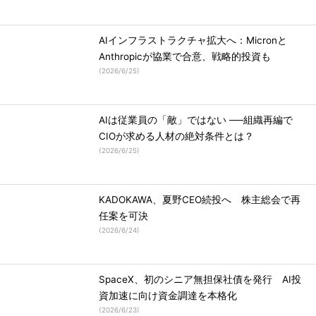
AIインフラストラクチャ拡大へ：Micronと
Anthropicが協業で合意、戦略的投資も
(
2026/6/25
)
AIは従業員の「敵」ではない ──組織再編で
CIOが求める人材の絶対条件とは？
(
2026/6/25
)
KADOKAWA、夏野CEO続投へ 株主総会で再
任案を可決
(
2026/6/24
)
SpaceX、初のシニア無担保社債を発行 AI投
資加速に向け資金調達を本格化
(
2026/6/23
)