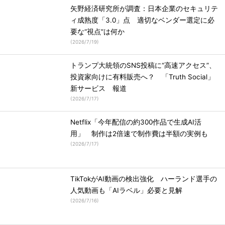
矢野経済研究所が調査：日本企業のセキュリテ
ィ成熟度「3.0」点 適切なベンダー選定に必
要な“視点”は何か
(
2026/7/19
)
トランプ大統領のSNS投稿に“高速アクセス”、
投資家向けに有料販売へ？ 「Truth Social」
新サービス 報道
(
2026/7/17
)
Netflix「今年配信の約300作品で生成AI活
用」 制作は2倍速で制作費は半額の実例も
(
2026/7/17
)
TikTokがAI動画の検出強化 ハーランド選手の
人気動画も「AIラベル」必要と見解
(
2026/7/16
)