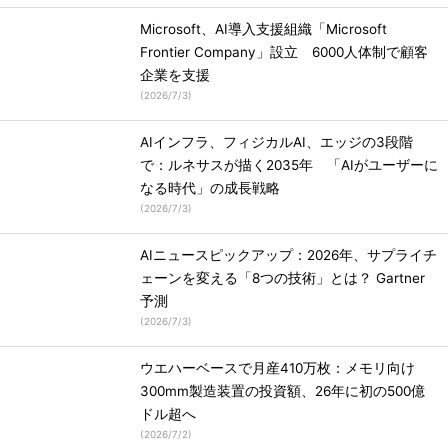
Microsoft、AI導入支援組織「Microsoft
Frontier Company」設立 6000人体制で顧客
企業を支援
(
2026/7/3
)
AIインフラ、フィジカルAI、エッジの3段階
で：ルネサスが描く2035年 「AIがユーザーに
なる時代」の成長戦略
(
2026/7/3
)
AIニュースピックアップ：2026年、サプライチ
ェーンを変える「8つの技術」とは？ Gartner
予測
(
2026/7/3
)
ウエハーベースで月産410万枚：メモリ向け
300mm製造装置の投資額、26年に初の500億
ドル超へ
(
2026/7/2
)