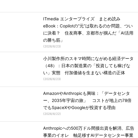
ITmedia エンタープライズ まとめ読み
eBook：Copilotの“元”は取れるのか問題、つい
に決着？ 住友商事、京都市が掴んだ「AI活用
の勝ち筋」
(
2026/6/23
)
小川製作所のスキマ時間にながめる経済データ
（48）：日本の製造業の「投資しても稼げな
い」実態 付加価値を生まない構造の正体
(
2026/6/23
)
AmazonやAnthropicも興味：「データセンタ
ー、2035年宇宙の旅」 コストが地上の78倍
でもSpaceXやGoogleが投資する理由
(
2026/6/22
)
Anthropicへの500万ドル間接出資を解消、広告
事業のイオレ 軸足移すAIデータセンター事業