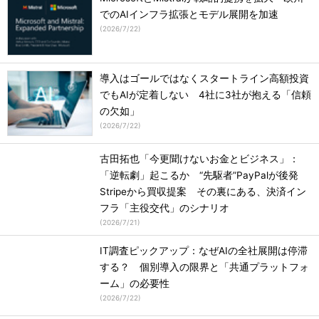
でのAIインフラ拡張とモデル展開を加速
(
2026/7/22
)
導入はゴールではなくスタートライン高額投資
でもAIが定着しない 4社に3社が抱える「信頼
の欠如」
(
2026/7/22
)
古田拓也「今更聞けないお金とビジネス」：
「逆転劇」起こるか “先駆者”PayPalが後発
Stripeから買収提案 その裏にある、決済イン
フラ「主役交代」のシナリオ
(
2026/7/21
)
IT調査ピックアップ：なぜAIの全社展開は停滞
する？ 個別導入の限界と「共通プラットフォ
ーム」の必要性
(
2026/7/22
)