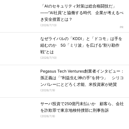
「AIのセキュリティ対策は総合格闘技だ」
――“AI社員”と協働する時代 企業が考えるべ
き安全措置とは？
(
2026/7/13
)
なぜライバルの「KDDI」と「ドコモ」は手を
組むのか 5G「ミリ波」を広げる“割り勘作
戦”とは
(
2026/7/10
)
Pegasus Tech Ventures創業者インタビュー：
孫正義は「“利益生む神の手”を持つ」 シリコ
ンバレーにとどろく才能、米投資家が絶賛
(
2026/7/9
)
サーバ投資で250億円未払いか 顧客ら、会社
を詐欺罪で東京地検特捜部に刑事告訴
(
2026/7/8
)