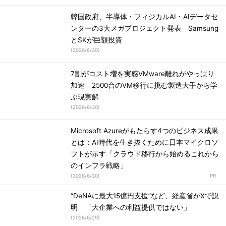
韓国政府、半導体・フィジカルAI・AIデータセ
ンターの3大メガプロジェクト発表 Samsung
とSKが巨額投資
(
2026/6/30
)
7割がコスト増を実感VMware離れがやっぱり
加速 2500台のVM移行に挑む製造大手から学
ぶ現実解
(
2026/6/30
)
Microsoft Azureがもたらす4つのビジネス成果
とは：AI時代を生き抜くために日本マイクロソ
フトが示す「クラウド移行から始めるこれから
のインフラ戦略」
(
2026/6/30
)
“DeNAに最大15億円支援”など、経産省がXで説
明 「大企業への利益提供ではない」
(
2026/6/29
)