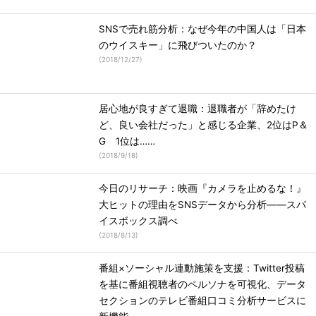
SNSで売れ筋分析：なぜ今年の中国人は「日本
のウイスキー」に飛びついたのか？
(
2018/12/27
)
居心地が良すぎて退職：退職者が「辞めたけ
ど、良い会社だった」と感じる企業、2位はP＆
G 1位は……
(
2018/9/18
)
今日のリサーチ：映画『カメラを止めるな！』
大ヒットの理由をSNSデータから分析――スパ
イスボックス調べ
(
2018/8/13
)
番組×ソーシャル連動施策を支援：Twitter投稿
を基に番組視聴者のペルソナを可視化、データ
セクションのテレビ番組口コミ分析サービスに