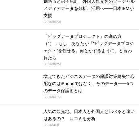
釧路市と弟子屈町、外国人観光客のソーシャル
メディアデータを分析、活用へ――日本IBMが
支援
(
2016/8/23
)
「ビッグデータプロジェクト」の進め方
（1）：もし、あなたが「“ビッグデータプロジ
ェクト”を任せる。何とかするように」と言わ
れたら
(
2016/8/25
)
増えてきたビジネスデータの保護対策紛失で心
配なのはiPhoneではなく、そのデータ――5つ
のデータ保護術とは
(
2016/6/16
)
人気の観光地、日本人と外国人と比べると違い
はあるの？ 口コミを分析
(
2016/4/3
)