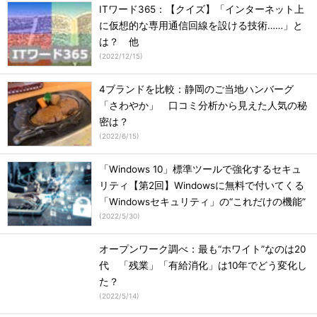
ITワード365：【クイズ】「インターネット上
に仮想的な専用通信回線を設ける技術……」と
は？ 他
(
2022/12/15
)
4ブランドを比較：静岡のご当地ハンバーグ
「さわやか」 口コミ分析から見えた人気の秘
密は？
(
2022/6/15
)
「Windows 10」標準ツールで強化するセキュ
リティ【第2回】Windowsに無料で付いてくる
「Windowsセキュリティ」の“これだけの機能”
(
2022/5/30
)
オープンワーク調べ：最も“ホワイト”なのは20
代 「残業」「有給消化」は10年でどう変化し
た？
(
2022/5/14
)