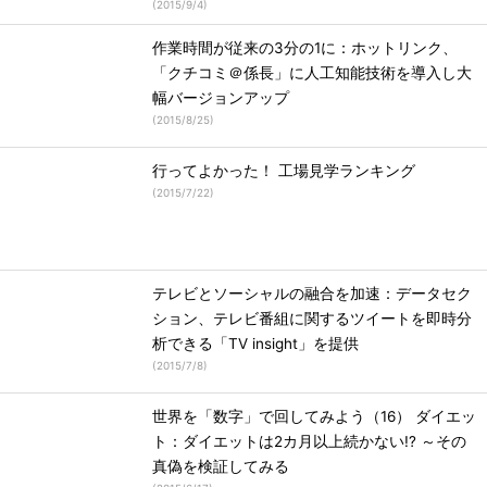
(
2015/9/4
)
作業時間が従来の3分の1に：ホットリンク、
「クチコミ＠係長」に人工知能技術を導入し大
幅バージョンアップ
(
2015/8/25
)
行ってよかった！ 工場見学ランキング
(
2015/7/22
)
テレビとソーシャルの融合を加速：データセク
ション、テレビ番組に関するツイートを即時分
析できる「TV insight」を提供
(
2015/7/8
)
世界を「数字」で回してみよう（16） ダイエッ
ト：ダイエットは2カ月以上続かない!? ～その
真偽を検証してみる