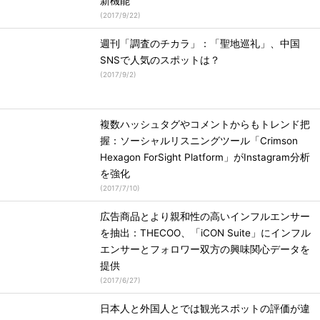
新機能
(
2017/9/22
)
週刊「調査のチカラ」：「聖地巡礼」、中国
SNSで人気のスポットは？
(
2017/9/2
)
複数ハッシュタグやコメントからもトレンド把
握：ソーシャルリスニングツール「Crimson
Hexagon ForSight Platform」がInstagram分析
を強化
(
2017/7/10
)
広告商品とより親和性の高いインフルエンサー
を抽出：THECOO、「iCON Suite」にインフル
エンサーとフォロワー双方の興味関心データを
提供
(
2017/6/27
)
日本人と外国人とでは観光スポットの評価が違