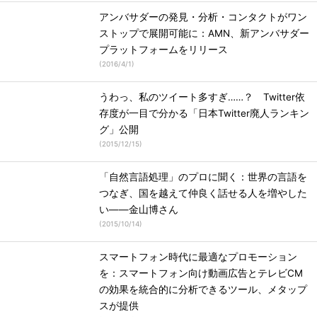
アンバサダーの発見・分析・コンタクトがワン
ストップで展開可能に：AMN、新アンバサダー
プラットフォームをリリース
(
2016/4/1
)
うわっ、私のツイート多すぎ……？ Twitter依
存度が一目で分かる「日本Twitter廃人ランキン
グ」公開
(
2015/12/15
)
「自然言語処理」のプロに聞く：世界の言語を
つなぎ、国を越えて仲良く話せる人を増やした
い――金山博さん
(
2015/10/14
)
スマートフォン時代に最適なプロモーション
を：スマートフォン向け動画広告とテレビCM
の効果を統合的に分析できるツール、メタップ
スが提供