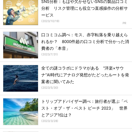
SNS分析：もはや欠かせないSNSの製品口コミ
分析 リスク管理にも役立つ直感操作の分析サ
ービス
(
2023/10/19
)
口コミコム調べ：モス、赤字転落を乗り越えら
れるか？ 8000件超の口コミ分析で分かった消
費者の「本音」
(
2023/7/31
)
全ての謎コラボにドラマがある “洋楽×サウ
ナ”AI時代にアナログ発想がたどったルートを発
案者に聞いてみた
(
2023/5/30
)
トリップアドバイザー調べ：旅行者が選ぶ「ベ
スト・オブ・ザ・ベスト ビーチ 2023」 世界
とアジア1位は？
(
2023/3/28
)