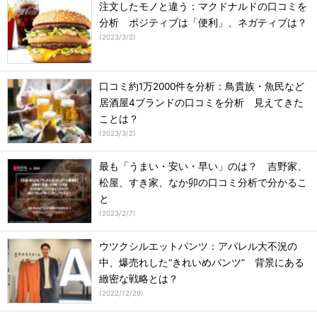
注文したモノと違う：マクドナルドの口コミを
分析 ポジティブは「便利」、ネガティブは？
(
2023/3/2
)
口コミ約1万2000件を分析：鳥貴族・魚民など
居酒屋4ブランドの口コミを分析 見えてきた
ことは？
(
2023/3/2
)
最も「うまい・安い・早い」のは？ 吉野家、
松屋、すき家、なか卯の口コミ分析で分かるこ
と
(
2023/2/7
)
ウツクシルエットパンツ：アパレル大不況の
中、爆売れした“きれいめパンツ” 背景にある
緻密な戦略とは？
(
2022/12/29
)