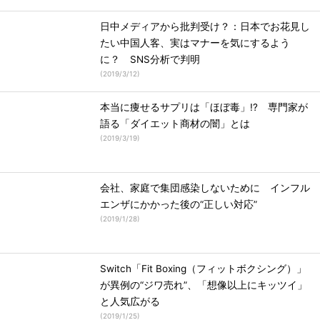
日中メディアから批判受け？：日本でお花見し
たい中国人客、実はマナーを気にするよう
に？ SNS分析で判明
(
2019/3/12
)
本当に痩せるサプリは「ほぼ毒」!? 専門家が
語る「ダイエット商材の闇」とは
(
2019/3/19
)
会社、家庭で集団感染しないために インフル
エンザにかかった後の“正しい対応”
(
2019/1/28
)
Switch「Fit Boxing（フィットボクシング）」
が異例の“ジワ売れ”、「想像以上にキッツイ」
と人気広がる
(
2019/1/25
)