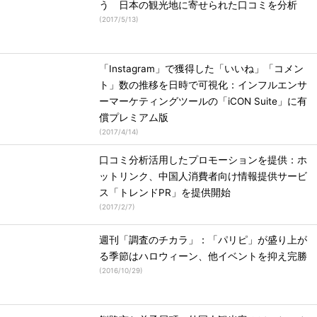
う 日本の観光地に寄せられた口コミを分析
(
2017/5/13
)
「Instagram」で獲得した「いいね」「コメン
ト」数の推移を日時で可視化：インフルエンサ
ーマーケティングツールの「iCON Suite」に有
償プレミアム版
(
2017/4/14
)
口コミ分析活用したプロモーションを提供：ホ
ットリンク、中国人消費者向け情報提供サービ
ス「トレンドPR」を提供開始
(
2017/2/7
)
週刊「調査のチカラ」：「パリピ」が盛り上が
る季節はハロウィーン、他イベントを抑え完勝
(
2016/10/29
)