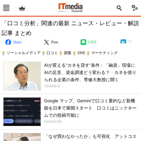
「口コミ分析」関連の最新 ニュース・レビュー・解説
記事 まとめ
Share
Post
LINE
ソーシャルメディア
口コミ
調査
SNS
マーケティング
AIが変える“カネを貸す”条件：「融資」現場に
AIの足音、資金調達どう変わる？ カネを借り
られる企業の条件、専修大教授に聞く
(
2026/8/4
)
Google マップ、Geminiで口コミ要約など新機
能を日本で展開スタート 口コミはニックネー
ムでの投稿可能に
(
2026/2/16
)
「なぜ買わなかったか」も可視化 アットコス