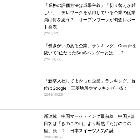
「業務の評価方法は成果主義」「切り替えが難
しい」：テレワークを活用している企業の従業
員は何を思う？ オープンワークが調査レポー
ト発表
(
2020/6/1
)
「働きがいのある企業」ランキング、Googleを
抜いて1位だったSaaSベンダーとは……？
(
2020/1/22
)
「新卒入社してよかった企業」ランキング、首
位はGoogle 三菱地所やマッキンゼー抜く
(
2019/10/23
)
新連載・中国マーケティング最前線：中国人訪
日客は「きのこの山」より断然「たけのこの
里」派！？ 日本スイーツ人気の謎
(
2019/10/17
)