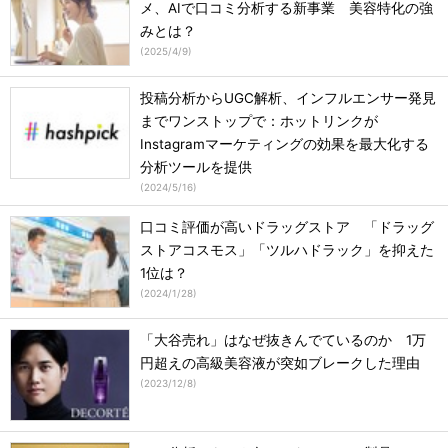
メ、AIで口コミ分析する新事業 美容特化の強
みとは？
(
2025/4/9
)
投稿分析からUGC解析、インフルエンサー発見
までワンストップで：ホットリンクが
Instagramマーケティングの効果を最大化する
分析ツールを提供
(
2024/5/16
)
口コミ評価が高いドラッグストア 「ドラッグ
ストアコスモス」「ツルハドラック」を抑えた
1位は？
(
2024/1/28
)
「大谷売れ」はなぜ抜きんでているのか 1万
円超えの高級美容液が突如ブレークした理由
(
2023/12/8
)