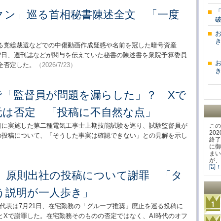
「
クン」巡る首相秘書陳述全文 「一度
」
き
る党総裁選などでの中傷動画作成疑惑や名前を冠した暗号資産
22日、週刊誌などが関与を伝えていた秘書の陳述書を衆院予算委員
全否定した。
（2026/7/23）
き
で「監督員が問題を漏らした」？ Xで
元は否定 「投稿に不自然な点」
8日に実施した第二種電気工事士上期技能試験を巡り、試験監督員が
この
20
の投稿について、「そうした事実は確認できない」との見解を示し
終了
に御
まい
が、
問！
表、原則出社の投稿について謝罪 「タ
う説明が一人歩き」
代表は7月21日、在宅勤務の「グループ推奨」廃止を巡る投稿に
とXで謝罪した。在宅勤務そのものの否定ではなく、AI時代のオフ