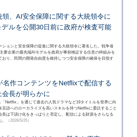
領、AI安全保障に関する大統領令に
デルを公開30日前に政府が検査可能
ベーションと安全保障の促進に関する大統領令に署名した。戦争省
、主要企業の最先端AIモデルを政府が事前検証する任意の枠組みを
ており、民間の開発自由度を維持しつつ安全保障の確保を目指す
名作コンテンツをNetflixで配信する
上会長が明らかに
ス「Netflix」を通じて過去の人気ドラマなど19タイトルを世界に向
語へのローカライズを高いスキルを持つNetflixに委託すること
会長は下請け化をきっぱりと否定し、配信による財源をさらなる
た。
（2026/5/25）