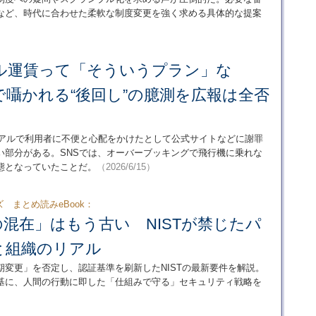
など、時代に合わせた柔軟な制度変更を強く求める具体的な提案
プル運賃って「そういうプラン」な
囁かれる“後回し”の臆測を広報は全否
ーアルで利用者に不便と心配をかけたとして公式サイトなどに謝罪
い部分がある。SNSでは、オーバーブッキングで飛行機に乗れな
態となっていたことだ。
（2026/6/15）
イズ まとめ読みeBook：
混在」はもう古い NISTが禁じたパ
と組織のリアル
変更」を否定し、認証基準を刷新したNISTの最新要件を解説。
基に、人間の行動に即した「仕組みで守る」セキュリティ戦略を