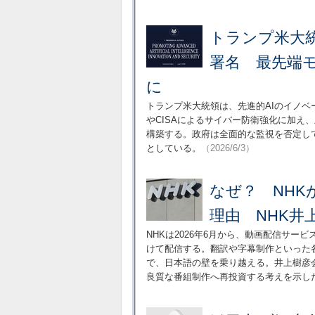
トランプ米大統
署名 最先端モ
に
トランプ米大統領は、先進的AIのイノ
やCISAによるサイバー防衛強化に加え
構築する。政府は全面的な監視を否定し
としている。
（2026/6/3）
なぜ？ NHKが
理由 NHK井
NHKは2026年6月から、動画配信サービ
けて配信する。翻訳や字幕制作といった各言
で、日本語の壁を乗り越える。井上樹彦
良質な番組制作へ再投資する考えを示し