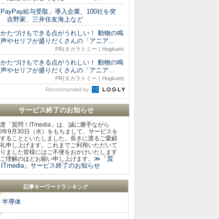
PayPay給与受取」導入企業、100社を突
破 吉野家、三井住友海上など
おかたづけもできる点がうれしい！ 動物の鳴
声やセリフが盛りだくさんの「アニア...
PR(タカラトミー｜Hugkum)
おかたづけもできる点がうれしい！ 動物の鳴
声やセリフが盛りだくさんの「アニア...
PR(タカラトミー｜Hugkum)
Recommended by
サービス終了のお知らせ
度「質問！ITmedia」は、誠に勝手ながら
20年9月30日（水）をもちまして、サービスを
することといたしました。長きに渡るご愛顧
礼申し上げます。これまでご利用いただいて
りました皆様にはご不便をおかけいたします
≫「質
ご理解のほどお願い申し上げます。
ITmedia」サービス終了のお知らせ
記事キーワードランキング
半導体