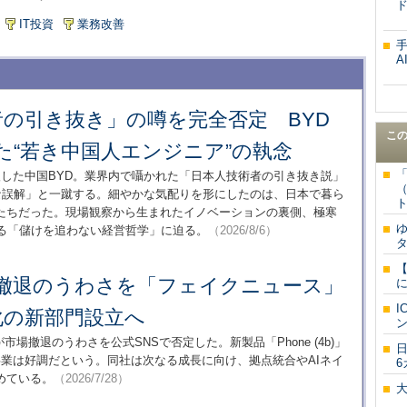
IT投資
業務改善
A
の引き抜き」の噂を完全否定 BYD
こ
た“若き中国人エンジニア”の執念
投入した中国BYD。業界内で囁かれた「日本人技術者の引き抜き説」
完全な誤解」と一蹴する。細やかな気配りを形にしたのは、日本で暮ら
ト
たちだった。現場観察から生まれたイノベーションの裏側、極寒
ねる「儲けを追わない経営哲学」に迫る。
（2026/8/6）
が市場撤退のうわさを「フェイクニュース」
化の新部門設立へ
idis氏が市場撤退のうわさを公式SNSで否定した。新製品「Phone (4b)」
業は好調だという。同社は次なる成長に向け、拠点統合やAIネイ
6
めている。
（2026/7/28）
一