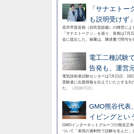
「サナエトー
も説明受けず
高市早苗首相（自民党総裁）の陣営によ
「サナエトークン」を巡り、首相は7月
会に提出した。秘書は、陳述書で関与を
電工二種試験
告発も、運営
電気技術者試験センターは7月21日、1
受験者に出題情報を伝えていたとするX
た。
（2026/7/22）
GMO熊谷代
イピングとい
GMOインターネットグループの熊谷正寿
ついて「表現の過剰性で誤解を生んだ」