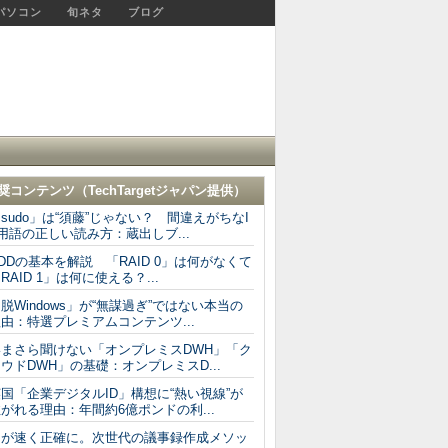
パソコン
旬ネタ
ブログ
奨コンテンツ（
TechTargetジャパン
提供）
sudo」は“須藤”じゃない？ 間違えがちなI
用語の正しい読み方：蔵出しブ...
DDの基本を解説 「RAID 0」は何がなくて
RAID 1」は何に使える？...
脱Windows」が“無謀過ぎ”ではない本当の
由：特選プレミアムコンテンツ...
いまさら聞けない「オンプレミスDWH」「ク
ウドDWH」の基礎：オンプレミスD...
国「企業デジタルID」構想に“熱い視線”が
がれる理由：年間約6億ポンドの利...
AIが速く正確に。次世代の議事録作成メソッ