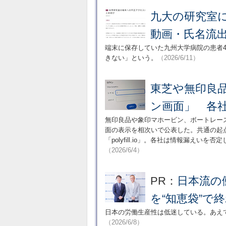
九大の研究室
動画・氏名流
端末に保存していた九州大学病院の患者
きない」という。
（2026/6/11）
東芝や無印良
ン画面」 各社が
無印良品や象印マホービン、ボートレー
面の表示を相次いで公表した。共通の起
「polyfill.io」。各社は情報漏え
（2026/6/4）
PR：
日本流の
を“知恵袋”で
日本の労働生産性は低迷している。あえ
（2026/6/8）