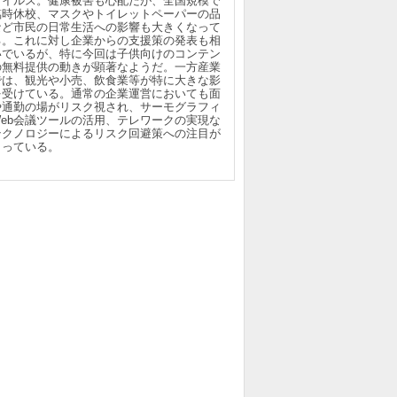
ウイルス。健康被害も心配だが、全国規模で
臨時休校、マスクやトイレットペーパーの品
など市民の日常生活への影響も大きくなって
る。これに対し企業からの支援策の発表も相
いでいるが、特に今回は子供向けのコンテン
の無料提供の動きが顕著なようだ。一方産業
では、観光や小売、飲食業等が特に大きな影
を受けている。通常の企業運営においても面
や通勤の場がリスク視され、サーモグラフィ
Web会議ツールの活用、テレワークの実現な
テクノロジーによるリスク回避策への注目が
まっている。