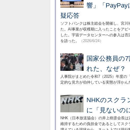
響」「PayP
疑応答
ソフトバンクは株主総会を開催し、宮川
た。AI事業が収穫期に入ったことをア
した。宇宙データセンターへの参入は否
を語った。
（2026/6/24）
国家公務員の
れた、なぜ？
人事院がまとめた令和7（2025）年度
定的な見方が伯仲している実態が浮かん
NHKのスク
に「見ないの
NHK（日本放送協会）の井上樹彦会長
維持するための負担金であるとしてスク
増えている現状から、ネット上では現行