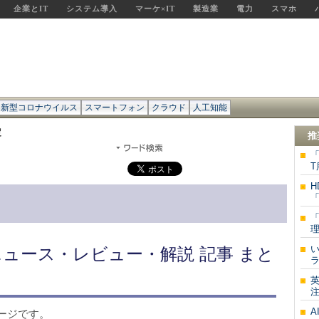
企業とIT
システム導入
マーケ×IT
製造業
電力
スマホ
新型コロナウイルス
スマートフォン
クラウド
人工知能
定
推
「
T
H
「
「
理
ニュース・レビュー・解説 記事 まと
ラ
英
注
ージです。