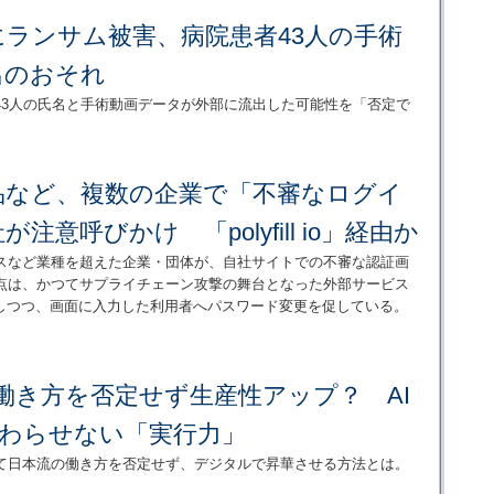
にランサム被害、病院患者43人の手術
出のおそれ
43人の氏名と手術動画データが外部に流出した可能性を「否定で
品など、複数の企業で「不審なログイ
注意呼びかけ 「polyfill io」経由か
スなど業種を超えた企業・団体が、自社サイトでの不審な認証画
点は、かつてサプライチェーン攻撃の舞台となった外部サービス
いを否定しつつ、画面に入力した利用者へパスワード変更を促している。
働き方を否定せず生産性アップ？ AI
終わらせない「実行力」
て日本流の働き方を否定せず、デジタルで昇華させる方法とは。