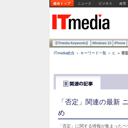
総合トップ
ニュース
ビジネス
経営
【ITmedia Keywords】
Windows 10
iPhone
ITmedia総合
キーワード一覧
ヒ
否
>
>
>
「否定」関連の最新 
め
「否定」に関する情報が集まったペ