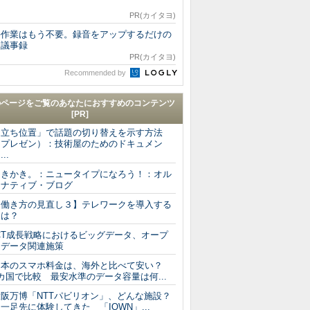
ド
PR(カイタヨ)
手作業はもう不要。録音をアップするだけの
I議事録
PR(カイタヨ)
Recommended by
のページをご覧のあなたにおすすめのコンテンツ
[PR]
「立ち位置」で話題の切り替えを示す方法
（プレゼン）：技術屋のためのドキュメン
...
ゆきかき。：ニュータイプになろう！：オル
タナティブ・ブログ
【働き方の見直し３】テレワークを導入する
には？
ICT成長戦略におけるビッグデータ、オープ
ンデータ関連施策
日本のスマホ料金は、海外と比べて安い？
カ国で比較 最安水準のデータ容量は何...
大阪万博「NTTパビリオン」、どんな施設？
足先に体験してきた 「IOWN」...