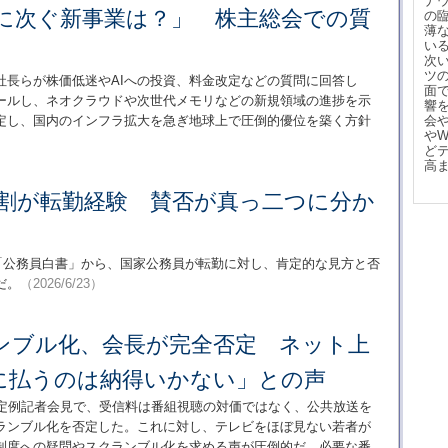
ナ
ayに次ぐ新事業は？」 株主総会での質
の
薄
い
次
ツ
社長らが株価低迷やAIへの投資、料金改定などの質問に回答し
面
ピールし、ネオクラウドや次世代メモリなどの新規領域の進捗を示
響
定し、国内のインフラ拡大を急ぎ地球上で圧倒的優位を築く方針
会
や
ど
高
7割が転勤経験 賛否が真っ二つに分か
の「公務員白書」から、国家公務員が転勤に対し、肯定的な見方と否
だ。
（2026/6/23）
ランブル化、会長が完全否定 ネット上
に払うのは納得いかない」との声
は定例記者会見で、受信料は番組視聴の対価ではなく、公共放送を
ランブル化を否定した。これに対し、テレビをほぼ見ない若者が
制度への疑問やスクランブル化を求める声が圧倒的だ。必要な番