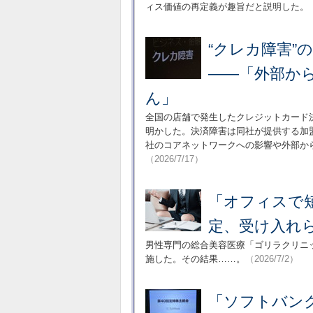
ィス価値の再定義が趣旨だと説明した。
“クレカ障害”
――「外部か
ん」
全国の店舗で発生したクレジットカード
明かした。決済障害は同社が提供する加
社のコアネットワークへの影響や外部か
（2026/7/17）
「オフィスで
定、受け入れ
男性専門の総合美容医療「ゴリラクリニ
施した。その結果……。
（2026/7/2）
「ソフトバン