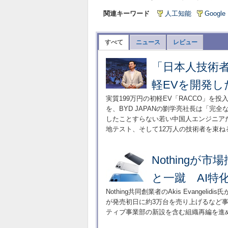
関連キーワード
人工知能
Google
すべて
ニュース
レビュー
「日本人技術者
軽EVを開発し
実質199万円の初軽EV「RACCO」を
を、BYD JAPANの劉学亮社長は「
したことすらない若い中国人エンジニア
地テスト、そして12万人の技術者を束
Nothing
と一蹴 AI特
Nothing共同創業者のAkis Evangel
が発売初日に約3万台を売り上げるなど事
ティブ事業部の新設を含む組織再編を進