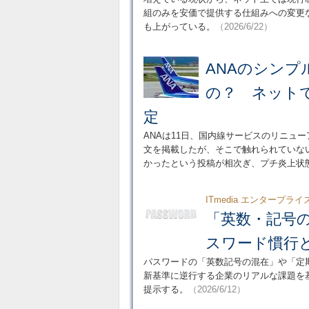
組のみを安価で提供する仕組みへの変更
も上がっている。
（2026/6/22）
ANAのシン
の？ ネットで
定
ANAは11日、国内線サービスのリニュ
文を掲載したが、そこで触れられていな
かったという投稿が相次ぎ、プチ炎上状
ITmedia エンタープラ
「英数・記号の
スワード慣行
パスワードの「英数記号の混在」や「定期
新基準に逆行する企業のリアルな課題を
提示する。
（2026/6/12）