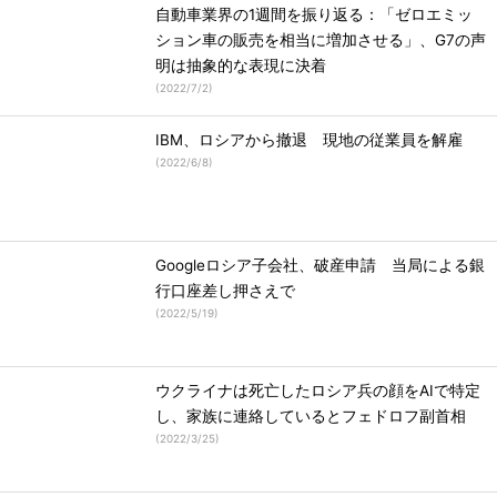
自動車業界の1週間を振り返る：「ゼロエミッ
ション車の販売を相当に増加させる」、G7の声
明は抽象的な表現に決着
(
2022/7/2
)
IBM、ロシアから撤退 現地の従業員を解雇
(
2022/6/8
)
Googleロシア子会社、破産申請 当局による銀
行口座差し押さえで
(
2022/5/19
)
ウクライナは死亡したロシア兵の顔をAIで特定
し、家族に連絡しているとフェドロフ副首相
(
2022/3/25
)