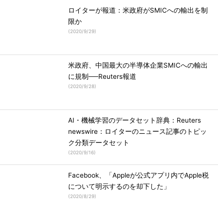
ロイターが報道：米政府がSMICへの輸出を制
限か
(
2020/9/29
)
米政府、中国最大の半導体企業SMICへの輸出
に規制──Reuters報道
(
2020/9/28
)
AI・機械学習のデータセット辞典：Reuters
newswire：ロイターのニュース記事のトピッ
ク分類データセット
(
2020/9/16
)
Facebook、「Appleが公式アプリ内でApple税
について明示するのを却下した」
(
2020/8/29
)