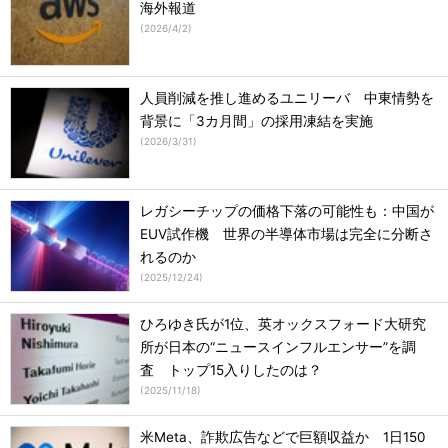
海外報道
(
2026/4/2
)
人員削減を推し進めるユニリーバ 中東情勢を
背景に「3カ月間」の採用凍結を実施
(
2026/3/31
)
レガシーチップの価格下落の可能性も：中国が
EUV試作機 世界の半導体市場は完全に分断さ
れるのか
(
2025/12/24
)
ひろゆき氏が1位、英オックスフォード大研究
所が日本の“ニュースインフルエンサー”を調
査 トップ15入りしたのは？
(
2025/11/18
)
米Meta、詐欺広告などで巨額収益か 1日150