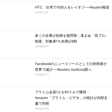
HTC、台湾で1500人をレイオフ──Reuters報道
(
2018/7/3
)
多くの企業が効果を疑問視：進まぬ「高プロ」
制度、対象者1％未満が6割
(
2018/6/21
)
Facebookのニュースソースとしての利用者が
世界で減少──Reuters Institute調べ
(
2018/6/17
)
プライム会員1人を63ドルで獲得：
Amazon「プライム・ビデオ」の統計が内部文
書で判明
(
2018/3/16
)