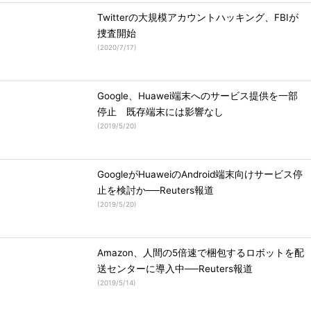
Twitterの大規模アカウントハッキング、FBIが
捜査開始
(
2020/7/17
)
Google、Huawei端末へのサービス提供を一部
停止 既存端末には影響なし
(
2019/5/20
)
GoogleがHuaweiのAndroid端末向けサービス停
止を検討か──Reuters報道
(
2019/5/20
)
Amazon、人間の5倍速で梱包するロボットを配
送センターに導入中──Reuters報道
(
2019/5/14
)