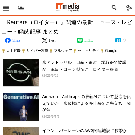
「Reuters（ロイター）」関連の最新 ニュース・レビ
ュー・解説 記事 まとめ
Share
Post
LINE
人工知能
サイバー攻撃
マルウェア
セキュリティ
Google
米アンドゥリル、日産・追浜工場取得で協議
か 軍事ドローン製造に ロイター報道
(
2026/6/25
)
Amazon、Anthropicの最新AIについて懸念を伝
えていた 米政権による停止命令に先立ち 関
係筋
(
2026/6/14
)
イラン、バーレーンのAWS関連施設に攻撃か