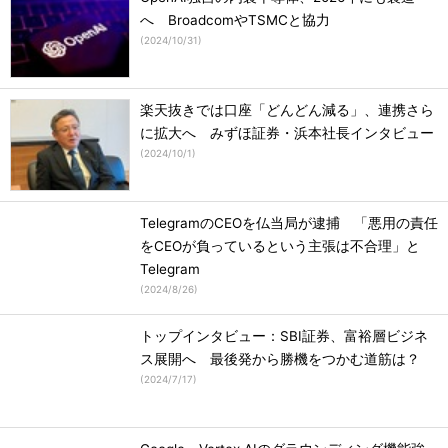
へ BroadcomやTSMCと協力
(
2024/10/31
)
楽天抜きでは口座「どんどん減る」、連携さら
に拡大へ みずほ証券・浜本社長インタビュー
(
2024/10/1
)
TelegramのCEOを仏当局が逮捕 「悪用の責任
をCEOが負っているという主張は不合理」と
Telegram
(
2024/8/26
)
トップインタビュー：SBI証券、富裕層ビジネ
ス展開へ 最後発から勝機をつかむ道筋は？
(
2024/7/17
)