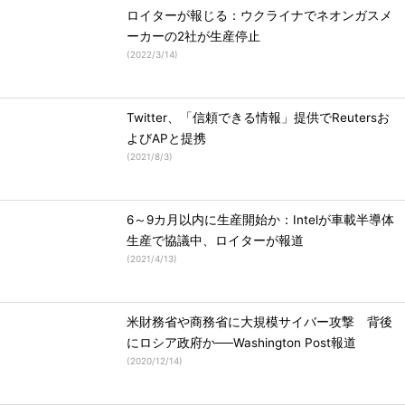
ロイターが報じる：ウクライナでネオンガスメ
ーカーの2社が生産停止
(
2022/3/14
)
Twitter、「信頼できる情報」提供でReutersお
よびAPと提携
(
2021/8/3
)
6～9カ月以内に生産開始か：Intelが車載半導体
生産で協議中、ロイターが報道
(
2021/4/13
)
米財務省や商務省に大規模サイバー攻撃 背後
にロシア政府か──Washington Post報道
(
2020/12/14
)