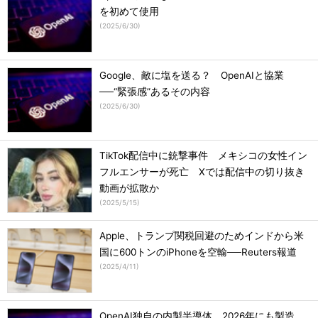
を初めて使用
(
2025/6/30
)
Google、敵に塩を送る？ OpenAIと協業
──“緊張感”あるその内容
(
2025/6/30
)
TikTok配信中に銃撃事件 メキシコの女性イン
フルエンサーが死亡 Xでは配信中の切り抜き
動画が拡散か
(
2025/5/15
)
Apple、トランプ関税回避のためインドから米
国に600トンのiPhoneを空輸──Reuters報道
(
2025/4/11
)
OpenAI独自の内製半導体、2026年にも製造