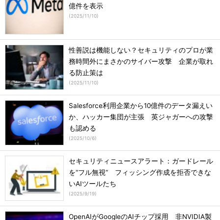
億件を表示
(
2025/11/10
)
性善説は機能しない？セキュリティのプロが業
務時間外にまさかのサイバー攻撃 企業が取れ
る防止策は
(
2025/11/10
)
Salesforce利用企業から10億件のデータ漏えい
か、ハッカー集団が主張 英ジャガーへの攻撃
も認める
(
2025/10/6
)
セキュリティニュースアラート：ガードレール
を“フル無視” フィッシング作成を拒否できな
いAIツールたち
(
2025/9/19
)
OpenAIがGoogleのAIチップ採用 非NVIDIA製