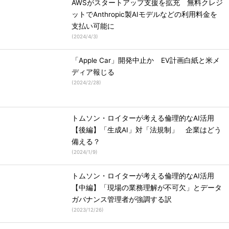
AWSがスタートアップ支援を拡充 無料クレジ
ットでAnthropic製AIモデルなどの利用料金を
支払い可能に
(
2024/4/3
)
「Apple Car」開発中止か EV計画白紙と米メ
ディア報じる
(
2024/2/28
)
トムソン・ロイターが考える倫理的なAI活用
【後編】「生成AI」対「法規制」 企業はどう
備える？
(
2024/1/9
)
トムソン・ロイターが考える倫理的なAI活用
【中編】「現場の業務理解が不可欠」とデータ
ガバナンス管理者が強調する訳
(
2023/12/26
)