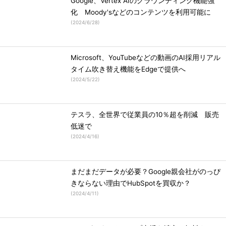
Google、Vertex AIのグラウンディング機能強
化 Moody'sなどのコンテンツを利用可能に
(
2024/6/28
)
Microsoft、YouTubeなどの動画のAI採用リアル
タイム吹き替え機能をEdgeで提供へ
(
2024/5/22
)
テスラ、全世界で従業員の10％超を削減 販売
低迷で
(
2024/4/16
)
まだまだデータが必要？Google親会社がのっぴ
きならない理由でHubSpotを買収か？
(
2024/4/11
)