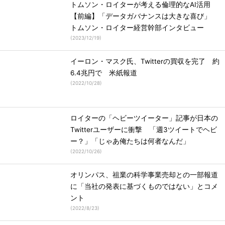
トムソン・ロイターが考える倫理的なAI活用
【前編】「データガバナンスは大きな喜び」
トムソン・ロイター経営幹部インタビュー
(
2023/12/19
)
イーロン・マスク氏、Twitterの買収を完了 約
6.4兆円で 米紙報道
(
2022/10/28
)
ロイターの「ヘビーツイーター」記事が日本の
Twitterユーザーに衝撃 「週3ツイートでヘビ
ー？」「じゃあ俺たちは何者なんだ」
(
2022/10/26
)
オリンパス、祖業の科学事業売却との一部報道
に「当社の発表に基づくものではない」とコメ
ント
(
2022/8/23
)