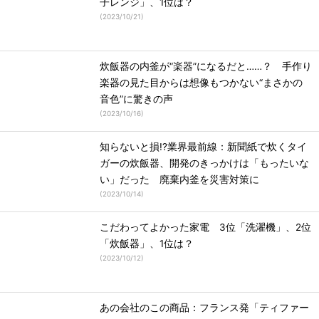
子レンジ」、1位は？
(
2023/10/21
)
炊飯器の内釜が“楽器”になるだと……？ 手作り
楽器の見た目からは想像もつかない“まさかの
音色”に驚きの声
(
2023/10/16
)
知らないと損!?業界最前線：新聞紙で炊くタイ
ガーの炊飯器、開発のきっかけは「もったいな
い」だった 廃棄内釜を災害対策に
(
2023/10/14
)
こだわってよかった家電 3位「洗濯機」、2位
「炊飯器」、1位は？
(
2023/10/12
)
あの会社のこの商品：フランス発「ティファー