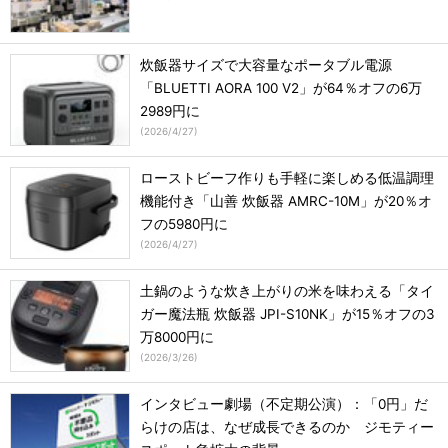
炊飯器サイズで大容量なポータブル電源
「BLUETTI AORA 100 V2」が64％オフの6万
2989円に
(
2026/4/27
)
ローストビーフ作りも手軽に楽しめる低温調理
機能付き「山善 炊飯器 AMRC-10M」が20％オ
フの5980円に
(
2026/4/27
)
土鍋のような炊き上がりの米を味わえる「タイ
ガー魔法瓶 炊飯器 JPI-S10NK」が15％オフの3
万8000円に
(
2026/3/26
)
インタビュー劇場（不定期公演）：「0円」だ
らけの店は、なぜ成長できるのか ジモティー