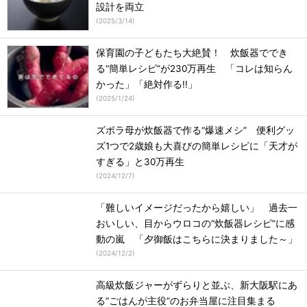
設計を両立
(
2025/3/14
)
保育園の子どもたち大絶賛！ 炊飯器ででき
る“簡単レシピ”が230万再生 「コレは知らん
かった」「絶対作る!!」
(
2025/1/24
)
ズボラ母が炊飯器で作る“爆速メシ” 便利グッ
ズ1つで2歳娘も大喜びの簡単レシピに「天才が
すぎる」と30万再生
(
2024/12/7
)
「難しいイメージだったから嬉しい」 過去一
おいしい、目からウロコの“炊飯器レシピ”に感
動の嵐 「夕御飯はこちらに決まりました～」
(
2024/12/2
)
高級炊飯ジャーがずらりと並ぶ、新大阪駅にあ
る“ごはんが主役”のお弁当屋に注目集まる