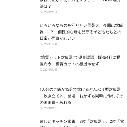
法は？
(
2023/12/15
)
いろいろなものを守りたい母柴犬、今回は炊飯
器……？ 個性的な母を見守る子どもたちとの
日常が面白かわいい
(
2023/11/24
)
“糖質カット炊飯器”で優良誤認 販売4社に措
置命令 糖質カットの根拠示せず
(
2023/10/31
)
1人分のご飯が15分で炊けるどんぶり型炊飯器
「炊き立て丼」登場 おかずも同時に作れてそ
のまま食べられる
(
2023/10/28
)
欲しいキッチン家電 3位「炊飯器」、2位「電