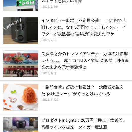
スポット急拡大の背景
(
2026/2/14
)
インタビュー劇場（不定期公演）：6万円で苦
戦したのに、なぜ8万円でヒットしたのか イ
ワタニが炊飯器の“居場所”を変えたワケ
(
2026/2/3
)
長浜淳之介のトレンドアンテナ：万博の好影響
は今も…… 駅弁コラボや“酢飯”炊飯器 外食産
業の未来を示す実験場に
(
2026/1/5
)
「象印食堂」好調の秘密は？ 炊飯器が生ん
だ“体験型マーケ”がぐっと効いている
(
2025/11/26
)
プロダクトInsights：20万円「極上」炊飯器、
高級ラインを拡充 タイガー魔法瓶