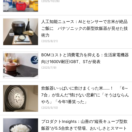
(
2025/10/26
)
人工知能ニュース：AIとセンサーで古米が絶品
ご飯に パナソニックの新型炊飯器が見せた技
術力
(
2025/8/21
)
BOMコストと消費電力を抑える：生活家電機器
向け1600V耐圧IGBT、STが発表
(
2025/7/9
)
炊飯器いっぱいに炊けまくった米……！ 「6～
7合」が生んだ“情けない悲劇”に「そうはならん
やろ」「今年1番笑った」
(
2025/5/10
)
プロダクトInsights：山善の“縦長キューブ型炊
飯器”が5.5合炊きで登場、おいしさとスマート