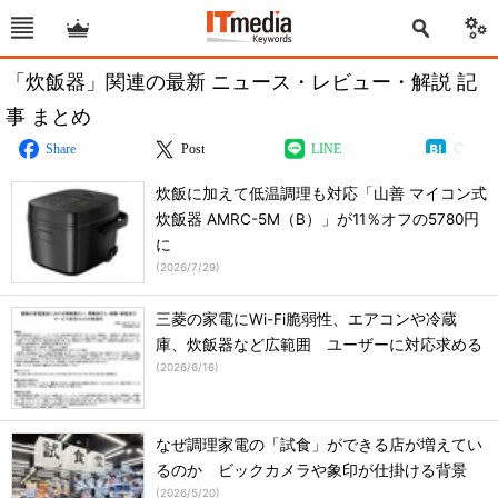
「炊飯器」関連の最新 ニュース・レビュー・解説 記
事 まとめ
Share
Post
LINE
炊飯に加えて低温調理も対応「山善 マイコン式
炊飯器 AMRC-5M（B）」が11％オフの5780円
に
(
2026/7/29
)
三菱の家電にWi-Fi脆弱性、エアコンや冷蔵
庫、炊飯器など広範囲 ユーザーに対応求める
(
2026/6/16
)
なぜ調理家電の「試食」ができる店が増えてい
るのか ビックカメラや象印が仕掛ける背景
(
2026/5/20
)