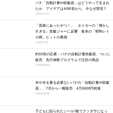
パナ「自動計量IH炊飯器」はどうやって生まれ
たか アイデアは40年前から、今なぜ実現？
(
2023/7/17
)
「昔家にあったやつ！」 タイガーの「懐かし
すぎる」炊飯ジャーに反響 食卓の「昭和レト
ロ柄」ヒットの裏側
(
2023/7/4
)
約50倍の応募：パナの自動計量炊飯器、ついに
販売 先行体験プログラムで注目の商品
(
2023/6/20
)
米や水を量る必要ないパナの「自動計量IH炊飯
器」、7月から一般販売 4万6000円前後
(
2023/6/19
)
子どもに貼られたシール1枚でクソダサになっ