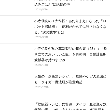
込みごはん”に絶賛の声
(
2024/5/26
)
小寺信良のIT大作戦：あたりまえになった「ロ
ボット掃除機」 便利だからでは許されなくな
る、“次の競争”とは
(
2024/3/11
)
小寺信良が見た革新製品の舞台裏（28）：「炊
き立てのおいしいご飯」を再発明 自動計量IH
炊飯器が持つすごみ
(
2024/1/31
)
人気の「炊飯器レシピ」、故障やケガの原因に
も タイガー魔法瓶が注意喚起
(
2023/12/15
)
「炊飯器レシピ」に警鐘 タイガー魔法瓶が炊
飯器の正しい使い方をレクチャー、NG料理方