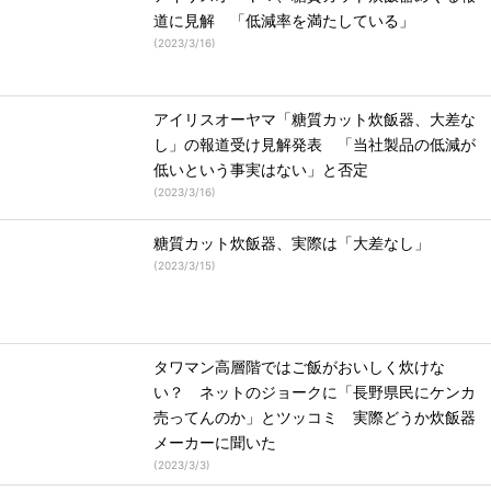
道に見解 「低減率を満たしている」
(
2023/3/16
)
アイリスオーヤマ「糖質カット炊飯器、大差な
し」の報道受け見解発表 「当社製品の低減が
低いという事実はない」と否定
(
2023/3/16
)
糖質カット炊飯器、実際は「大差なし」
(
2023/3/15
)
タワマン高層階ではご飯がおいしく炊けな
い？ ネットのジョークに「長野県民にケンカ
売ってんのか」とツッコミ 実際どうか炊飯器
メーカーに聞いた
(
2023/3/3
)