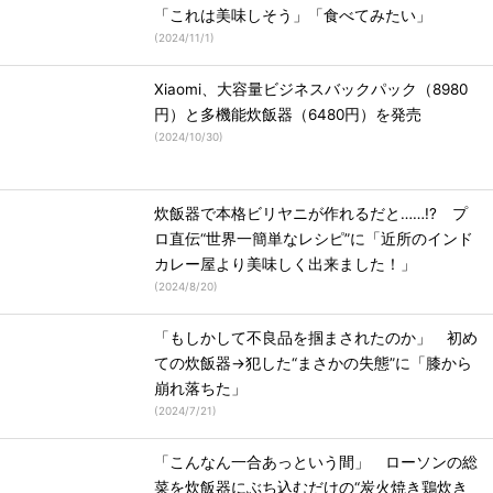
「これは美味しそう」「食べてみたい」
(
2024/11/1
)
Xiaomi、大容量ビジネスバックパック（8980
円）と多機能炊飯器（6480円）を発売
(
2024/10/30
)
炊飯器で本格ビリヤニが作れるだと……!? プ
ロ直伝“世界一簡単なレシピ”に「近所のインド
カレー屋より美味しく出来ました！」
(
2024/8/20
)
「もしかして不良品を掴まされたのか」 初め
ての炊飯器→犯した“まさかの失態”に「膝から
崩れ落ちた」
(
2024/7/21
)
「こんなん一合あっという間」 ローソンの総
菜を炊飯器にぶち込むだけの“炭火焼き鶏炊き