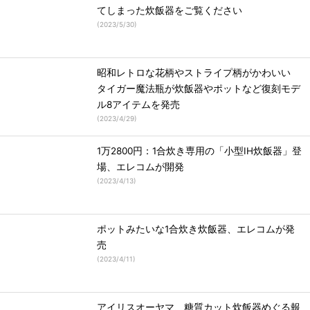
てしまった炊飯器をご覧ください
(
2023/5/30
)
昭和レトロな花柄やストライプ柄がかわいい
タイガー魔法瓶が炊飯器やポットなど復刻モデ
ル8アイテムを発売
(
2023/4/29
)
1万2800円：1合炊き専用の「小型IH炊飯器」登
場、エレコムが開発
(
2023/4/13
)
ポットみたいな1合炊き炊飯器、エレコムが発
売
(
2023/4/11
)
アイリスオーヤマ、糖質カット炊飯器めぐる報