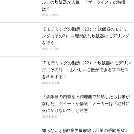
ル」の炊飯器が人気 「ザ・ライス」の特徴
は？
(
2023/10/5
)
1Dモデリングの勘所（23）：炊飯器のモデリ
ング（その2） ～理想的な炊飯器のモデリング
を行う～
(
2023/9/19
)
1Dモデリングの勘所（22）：炊飯器のモデリン
グ（その1） ～おいしいご飯ができるプロセス
を科学する～
(
2023/8/23
)
「炊飯器の内釜をIH調理器で加熱したらお米が
炊けた」ツイートが物議 メーカーは「絶対に
火にかけないで」と注意
(
2023/8/6
)
知らないと損!?業界最前線：計量の手間を省く