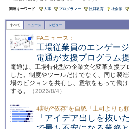
関連キーワード
人事
プログラマー
社員教育
社会派
すべて
ニュース
レビュー
FAニュース：
工場従業員のエンゲー
電通が支援プログラム
電通は、工場特化型の企業文化変革支援プ
した。制度やツールだけでなく、同じ製造
場のビジョンを共有し、意欲をもって働け
する。
（2026/8/4）
4割が“依存”を自認「上司よりも
「アイデア出しを抜いた
で最も不安になる業務