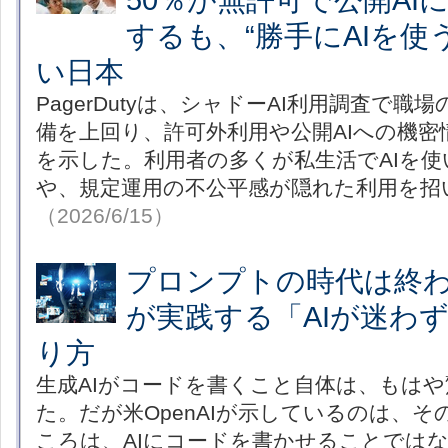
するも、“勝手にAIを使
い日本
PagerDutyは、シャドーAI利用調査で職
備を上回り、許可外利用や公開AIへの機密
を示した。利用者の多くが私生活でAIを
や、規定運用の不公平感が隠れた利用を招
（2026/6/15）
プロンプトの時代は終わっ
が実践する「AIが迷わ
り方
生成AIがコードを書くこと自体は、もは
た。だが米OpenAIが示しているのは、
ころは、AIにコードを書かせることではな