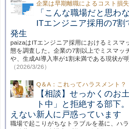
企業は早期離職によるコスト損失に
「こんな職場だと思わ
ITエンジニア採用の7
発生
paizaはITエンジニア採用におけるミスマ
態を調査した。企業の7割以上でミスマッ
や、生成AI導入率が1割未満である現状が
（2026/3/26）
Q＆A：これってハラスメント？
【相談】せっかくのお
ト中」と拒絶する部下
えない新人に戸惑っています
職場で起こりがちなトラブルを基に、ハ