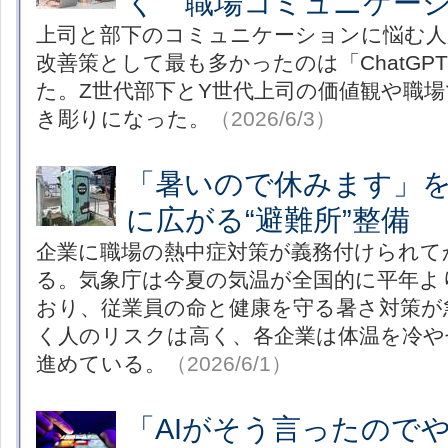
く 職場コミュニケー
上司と部下のコミュニケーションに悩む人
改善策として最も多かったのは「ChatGP
た。Z世代部下とY世代上司の価値観や職
き彫りになった。
（2026/6/3）
「暑いので休みます」
に広がる“避難所”整備
企業に職場の熱中症対策が義務付けられて
る。気象庁は今夏の気温が全国的に平年よ
おり、従業員の命と健康を守る暑さ対策が
く人のリスクは高く、各企業は体温を冷や
進めている。
（2026/6/1）
「AIがそう言ったので