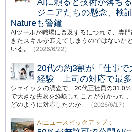
AIに頼ると技術が落ち
ジニアたちの懸念、検
Natureも警鐘
AIツールが職場に普及するにつれて、専
きたスキルが衰えてしまうのではないか
いる。
（2026/6/22）
20代の約3割が「仕事
経験 上司の対応で最
ジェイックの調査で、20代正社員の31.0
で大きな失敗を経験したことが分かった。
どのように対応したのか。
（2026/6/17）
AIニュースピックアップ：
50％が無許可で公開AI