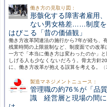
働き方の見取り図：
形骸化する障害者雇用、
ない男女格差……制度
はびこる「昔の価値観」
働き方改革関連法の施行から7年が経ち、
残業時間の上限規制など、制度面での改革
一方で「本当に働き方は変わったのか」と
しげる人も少なくないだろう。骨太方針20
に、働き方改革が抱える誤算を考える。
（2
製造マネジメントニュース：
管理職の約76％が「品
識 経営層と現場の間
は