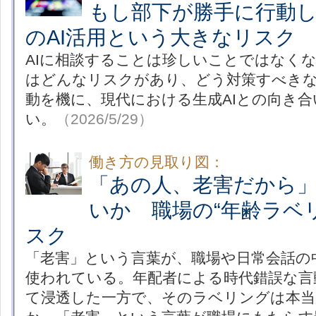
もし部下が勝手に行動
のAI活用という大きなリスク
AIに相談することは珍しいことではなく
はどんなリスクがあり、どう対策すべきな
動を機に、現代における生成AIとの向き
い。
（2026/5/29）
働き方の見取り図：
「あの人、老害だから
いか 職場の“年齢ラベ
スク
「老害」という言葉が、職場や日常会話の
使われている。年配者による時代錯誤な言
て浸透した一方で、そのラベリングは本当