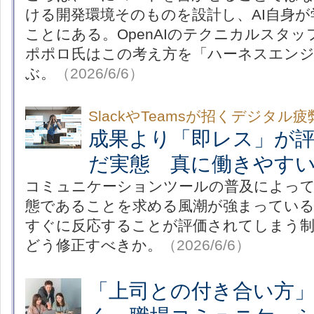
ける開発環境そのものを設計し、AI自身
ことにある。OpenAIのテクニカルスタ
ポポロ氏はこの考え方を「ハーネスエン
ぶ。
（2026/6/6）
SlackやTeamsが招くデジタル疲
成果より「即レス」が
だ実態 真に働きやす
コミュニケーションツールの普及によっ
態であることを求める風潮が強まっている
すぐに反応することが評価されてしまう制
どう修正すべきか。
（2026/6/6）
「上司との付き合い方」を