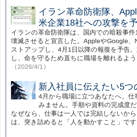
イラン革命防衛隊、Apple
米企業18社への攻撃を
イランの革命防衛隊は、国内での暗殺事件
壊滅させると宣言した。AppleやGoogle、N
ストアップし、4月1日以降の報復を予告
し、命を守るため直ちに職場を離れるよう
（2026/4/1）
新入社員に伝えたい5つ
4月から職場に立つあなたへ。仕
みません。手順や資料の完成度
なぜなら、仕事は一人では完結しないから
は、突き詰めると「人を動かすこと」です