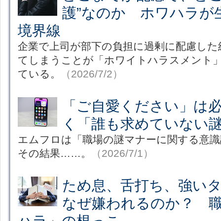
護”なのか ホワハラが
境界線
企業で上司が部下の負担に過剰に配慮した
てしまうことが「ホワイトハラスメント
ている。
（2026/7/2）
「ご自愛ください」は
く「誰も求めていない
エムフロは「職場の謎マナーに関する意識
その結果……。
（2026/7/1）
ため息、舌打ち、強い
なぜ嫌われるのか？ 
ハラ」の根っこ