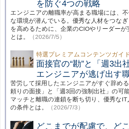
を防ぐ4つの戦略
エンジニアの離職率が高まる職場には、不
な環境が潜んでいる。優秀な人材をつなぎ
を高めるために、企業のCIOやリーダーが
とは。
（2026/7/5）
特選プレミアムコンテンツガイ
面接官の“勘”と「週3
エンジニアが逃げ出す
苦労して採用したエンジニアがすぐ辞める
頼りの面接」と「週3回の強制出社」の可
マッチと離職の連鎖を断ち切り、優秀なI
の条件とは。
（2026/7/3）
どこまでが配慮で、どこ