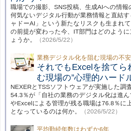
職場での撮影、SNS投稿、生成AIへの情報
何気ないデジタル行動が業務情報と直結す
ャドーAI」という新たなリスクも生まれて
の前提が変わった今、IT部門はどのよう
ょうか。
（2026/5/22）
業務デジタル化を阻む現場の不安
それでもExcelを捨て
む現場の”心理的ハード
NEXERとTSSソフトウェアが実施した
54.3％が「自社の業務のデジタル化は進
やExcelによる管理が残る職場は76.8％
となっているのは何か。
（2026/5/22）
平均勤続年数はわずか6年