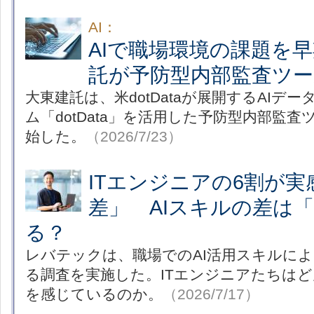
AI：
AIで職場環境の課題を
託が予防型内部監査ツー
大東建託は、米dotDataが展開するAIデ
ム「dotData」を活用した予防型内部監
始した。
（2026/7/23）
ITエンジニアの6割が実
差」 AIスキルの差は
る？
レバテックは、職場でのAI活用スキルによ
る調査を実施した。ITエンジニアたちは
を感じているのか。
（2026/7/17）