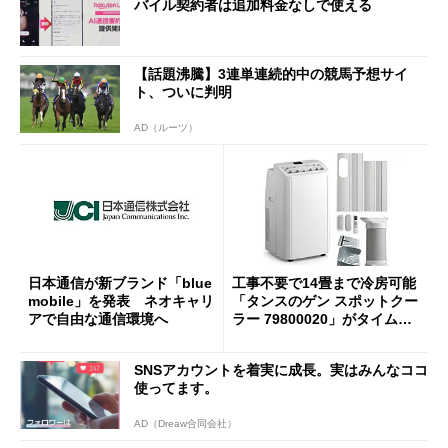
バイル契約者は追加料金なしで使える
【話題沸騰】3連単連続的中の競馬予想サイ
ト、ついに判明
AD（ルーツ）
日本通信が新ブランド「blue
工事不要で14畳まで冷房可能
mobile」を発表 ネオキャリ
「タンスのゲン スポットクー
アで自由な通信環境へ
ラー 79800020」がタイムセ
ールで10％オフの5万3999円
に
SNSアカウントを着実に成長。実はみんなココ
使ってます。
AD（Dreaw合同会社）