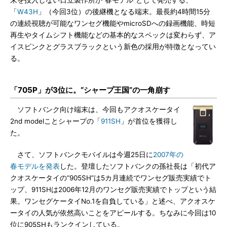
末を投入しない日立製作所が“春モデル”として発売する、
「
W43H
」（今回3位）の後継機となる端末。最長約4時間15分
の連続視聴が可能なワンセグ機能やmicroSDへの録画機能、時短
再生やタイムシフト機能などの基本的なスペックは変わらず、ア
イスピンクとグラスブラックという新色の採用が特徴となってい
る。
「705P」が3位に。“シャープ王国”の一角崩す
ソフトバンク向け端末は、今回もアクオスケータイ
2nd modelことシャープの「
911SH
」が首位を獲得し
た。
さて、ソフトバンクモバイルは今週25日に
2007年の
春モデルを発表
した。登壇したソフトバンクの孫社長は「初代ア
クオスケータイの“905SH”は5カ月連続でワンセグ販売実績でト
ップ、911SHは2006年12月のワンセグ販売実績でトップという結
果。ワンセグケータイNo.1を自負している」と述べ、アクオスケ
ータイの人気が依然高いことをアピールする。ちなみに今回は10
位に905SHもランクインしている。