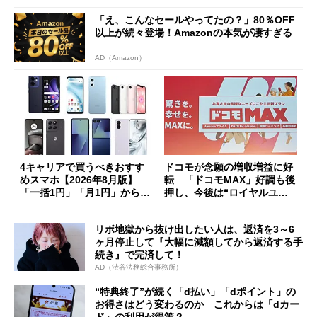
「え、こんなセールやってたの？」80％OFF
以上が続々登場！Amazonの本気が凄すぎる
AD（Amazon）
4キャリアで買うべきおすす
ドコモが念願の増収増益に好
めスマホ【2026年8月版】
転 「ドコモMAX」好調も後
「一括1円」「月1円」からお
押し、今後は“ロイヤルユー
得なiPhone／Pixel／Galaxy
ザー”を重視
まで
リボ地獄から抜け出したい人は、返済を3～6
ヶ月停止して『大幅に減額してから返済する手
続き』で完済して！
AD（渋谷法務総合事務所）
“特典終了”が続く「d払い」「dポイント」の
お得さはどう変わるのか これからは「dカー
ド」の利用が得策？