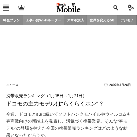
料金プラン
工事不要Wi-Fiルーター
スマホ決済
世界を変える5G
デジモノ
ニュース
2007年1月26日
携帯販売ランキング（1月15日～1月21日）
ドコモの主力モデルは“らくらくホン”？
今週、ドコモとauに続いてソフトバンクモバイルやウィルコムも
春商戦向けの新端末を発表し、活気づく携帯業界。そんな“春モ
デル”の登場を控えた今回の携帯販売ランキングはどのような結
果となっただろうか。