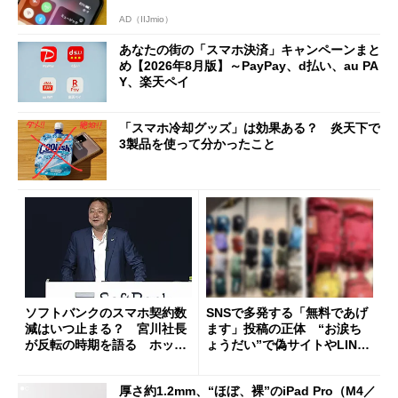
AD（IIJmio）
あなたの街の「スマホ決済」キャンペーンまと
め【2026年8月版】～PayPay、d払い、au PA
Y、楽天ペイ
「スマホ冷却グッズ」は効果ある？ 炎天下で
3製品を使って分かったこと
ソフトバンクのスマホ契約数
SNSで多発する「無料であげ
減はいつ止まる？ 宮川社長
ます」投稿の正体 “お涙ち
が反転の時期を語る ホッピ
ょうだい”で偽サイトやLINE
ング対策は「真剣にやりすぎ
へ誘導するカラクリ
た」
厚さ約1.2mm、“ほぼ、裸”のiPad Pro（M4／