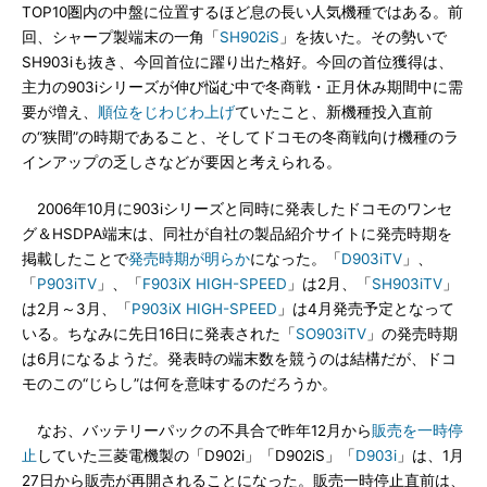
TOP10圏内の中盤に位置するほど息の長い人気機種ではある。前
回、シャープ製端末の一角「
SH902iS
」を抜いた。その勢いで
SH903iも抜き、今回首位に躍り出た格好。今回の首位獲得は、
主力の903iシリーズが伸び悩む中で冬商戦・正月休み期間中に需
要が増え、
順位をじわじわ上げ
ていたこと、新機種投入直前
の“狭間”の時期であること、そしてドコモの冬商戦向け機種のラ
インアップの乏しさなどが要因と考えられる。
2006年10月に903iシリーズと同時に発表したドコモのワンセ
グ＆HSDPA端末は、同社が自社の製品紹介サイトに発売時期を
掲載したことで
発売時期が明らか
になった。「
D903iTV
」、
「
P903iTV
」、「
F903iX HIGH-SPEED
」は2月、「
SH903iTV
」
は2月～3月、「
P903iX HIGH-SPEED
」は4月発売予定となって
いる。ちなみに先日16日に発表された「
SO903iTV
」の発売時期
は6月になるようだ。発表時の端末数を競うのは結構だが、ドコ
モのこの“じらし”は何を意味するのだろうか。
なお、バッテリーパックの不具合で昨年12月から
販売を一時停
止
していた三菱電機製の「D902i」「D902iS」「
D903i
」は、1月
27日から販売が再開されることになった。販売一時停止直前は、