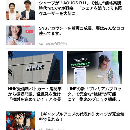
シャープが「AQUOS R11」で挑む“価格高騰
時代”のスマホ戦略 「シェアを追うよりも既
存ユーザーを大切に」
SNSアカウントを着実に成長。実はみんなココ
使ってます。
AD（Dreaw合同会社）
NHK受信料パトカー・消防車
LINEの新「プレミアムブロッ
から徴収問題、猛反発を受け
ク」で完全な“絶縁”が可能
「検討を進めていく」と会長
に？ 従来のブロック機能と
の決定的な違い
【ギャンブルアニメの代表作】カイジが完全無
料で見れる！
AD（Rチャンネル）