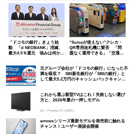
「ドコモの銀行」きょう始
“Suicaが使えない”クレカ・
動 「d NEOBANK」消滅、
QR専用改札機に賛否 「問
最大4.5％還元 強みは何か解
題なく運用できる」「交通系I
説
Cの方がスムーズ」
元グループ会社が「ドコモの銀行」になった不
満を吸収？ SBI新生銀行が「SBIの銀行」と
して最大5.2万円のキャッシュバックキャンペ
ーンを開催
これから選ぶ新型TVはこれ！失敗しない選び
方と、2026年夏の一押しモデル
AD（ITmedia PC USER）
arrowsシリーズ最新モデルを発売前に触れる
チャンス！ユーザー座談会開催