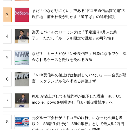
まだ「つながりにくい」声ある“ドコモ通信品質問題”の
現在地 前田社長が明かす「道半ば」の詳細解説
楽天モバイルのローミングは「予定通り9月末に終
了」 ただし「ルーラル限定で継続」の可能性も
なぜ？ カーナビが「NHK受信料」対象になるワケ 課
金されるケースと徴収を免れる方法
「NHK受信料の値上げは検討していない」――会長が明
言 スクランブル化を求める声絶えず
KDDIが値上げしても解約率が低下した理由 au、UQ
mobile、povoを循環させ「脱・販促費競争」へ
元グループ会社が「ドコモの銀行」になった不満を吸
収？ SBI新生銀行が「SBIの銀行」として最大5.2万円
のキャッシュバックキャンペーンを開催