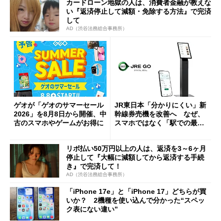
カードローン地獄の人は、消費者金融が教えな
い『返済停止して減額・免除する方法』で完済
して
AD（渋谷法務総合事務所）
ゲオが「ゲオのサマーセール
JR東日本「分かりにくい」新
2026」を8月8日から開催、中
幹線券売機を改善へ なぜ、
古のスマホやゲームがお得に
スマホではなく「駅での最短
1分購入」を実現？
リボ払い50万円以上の人は、返済を3～6ヶ月
停止して『大幅に減額してから返済する手続
き』で完済して！
AD（渋谷法務総合事務所）
「iPhone 17e」と「iPhone 17」どちらが買
いか？ 2機種を使い込んで分かった“スペッ
ク表にない違い”