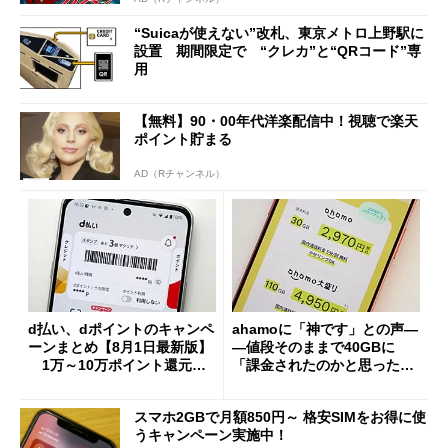
“Suicaが使えない”改札、東京メトロ上野駅に
設置 期間限定で “クレカ”と“QRコード”専
用
【無料】90・00年代洋楽配信中！視聴で楽天
ポイント貯まる
AD（Rチャンネル）
d払い、dポイントのキャンペ
ahamoに「神です」との声―
ーンまとめ【8月1日最新版】
―値段そのままで40GBに
1万～10万ポイント還元の
「課金されたのかと思った」
施策がめじろ押し
と戸惑いも
スマホ2GBで月額850円～ 格安SIMをお得に使
うキャンペーン実施中！