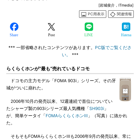
[岩城俊介，ITmedia]
PC用表示
関連情報
Share
Post
LINE
Hatena
*** 一部省略されたコンテンツがあります。
PC版でご覧くださ
い。
***
らくらくホンが“最も”売れているドコモ
ドコモの主力モデル「FOMA 903i」シリーズ。その牙
城がついに崩れた。
2006年10月の発売以来、12週連続で首位についてい
たシャープ製の903iシリーズ最人気機種「
SH903i
」
が、簡単ケータイ「
FOMAらくらくホンIII
」（写真）に抜かれ
た。
そもそもFOMAらくらくホンIIIも2006年9月の発売以来、常に