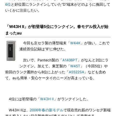
6位
と好位置にランクインしていた“D”端末がどのように挽回して
いくかに注目したい。
「W43H II」が初登場5位にランクイン。春モデル投入が始
まったau
今回も京セラ製の薄型端末「
W44K
」が強い。これで
連続首位記録は“8”に伸びた。
次いで、Pantech製の「
A1406PT
」がなんと2位にラ
ンクイン。加えて、東芝製の「
W45T
」（今回5位）や
前回のランク圏外から8位に上がった「
A5522SA
」なども含め
て、auも簡単・安心ケータイのニーズが高まっている。
4位には初登場の「
W43H II
」がランクインした。
W43H IIは、
2006年春の新モデル
で現在売れ筋のワンセグ新端