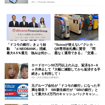
AD（ ITmedia Mobile）
「ドコモの銀行」きょう始
“Suicaが使えない”クレカ・
動 「d NEOBANK」消滅、
QR専用改札機に賛否 「問
最大4.5％還元 強みは何か解
題なく運用できる」「交通系I
説
Cの方がスムーズ」
カードローン50万円以上の人は、返済を3～6
ヶ月停止して『大幅に減額してから返済する手
続き』を利用して！
AD（渋谷法務総合事務所）
元グループ会社が「ドコモの銀行」になった不
満を吸収？ SBI新生銀行が「SBIの銀行」と
して最大5.2万円のキャッシュバックキャンペ
ーンを開催