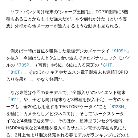
ソフトバンク向け端末の“シャープ王国”は、TOP10圏内に5機
種もあることからもまだ強大だが、やや崩れかけた（という妄
想）外壁から他メーカーが進入するような動きも見られる。
例えば一時は首位を獲得した最強デジカメケータイ「
910SH
」
を抜き、今回はなんと3位に食い込んできたパナソニック モバイ
ルの「
705P
」（写真）や5位、6位に入る東芝の「
811T
」
「
810T
」、そのほかノキアやサムスン電子製端末も連続TOP10
入りを果たし、かなり好調だ。
なお東芝は今回の春モデルで、“全部入り”のハイエンド端末
「
911T
」や、子ども向け端末など3機種を投入予定。一方のシャ
ープも、全20色も用意する“PANTONEケータイ”こと「
812SH
」
を軸に、カメラなし／ビジネス向け、そして“ホークスケータ
イ”など4機種で迎え撃つ。そのほか、超薄型ワンセグや最薄
HSDPA端末など4機種を投入するサムスン電子の存在も気にな
る。2月上旬より順次発売される春モデルがランキングにどのよ