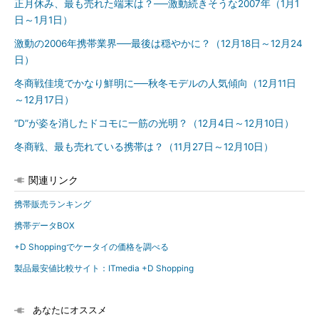
正月休み、最も売れた端末は？──激動続きそうな2007年（1月1
日～1月1日）
激動の2006年携帯業界──最後は穏やかに？（12月18日～12月24
日）
冬商戦佳境でかなり鮮明に──秋冬モデルの人気傾向（12月11日
～12月17日）
“D”が姿を消したドコモに一筋の光明？（12月4日～12月10日）
冬商戦、最も売れている携帯は？（11月27日～12月10日）
関連リンク
携帯販売ランキング
携帯データBOX
+D Shoppingでケータイの価格を調べる
製品最安値比較サイト：ITmedia +D Shopping
あなたにオススメ