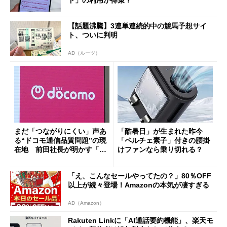
【話題沸騰】3連単連続的中の競馬予想サイ
ト、ついに判明
AD（ルーツ）
まだ「つながりにくい」声あ
「酷暑日」が生まれた昨今
る“ドコモ通信品質問題”の現
「ペルチェ素子」付きの腰掛
在地 前田社長が明かす「道
けファンなら乗り切れる？
半ば」の詳細解説
「え、こんなセールやってたの？」80％OFF
以上が続々登場！Amazonの本気が凄すぎる
AD（Amazon）
Rakuten Linkに「AI通話要約機能」、楽天モ