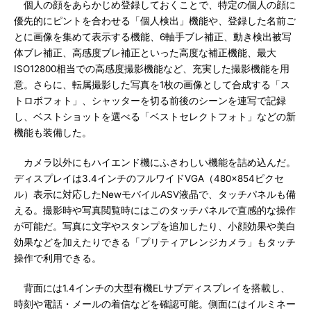
個人の顔をあらかじめ登録しておくことで、特定の個人の顔に
優先的にピントを合わせる「個人検出」機能や、登録した名前ご
とに画像を集めて表示する機能、6軸手ブレ補正、動き検出被写
体ブレ補正、高感度ブレ補正といった高度な補正機能、最大
ISO12800相当での高感度撮影機能など、充実した撮影機能を用
意。さらに、転属撮影した写真を1枚の画像として合成する「ス
トロボフォト」、シャッターを切る前後のシーンを連写で記録
し、ベストショットを選べる「ベストセレクトフォト」などの新
機能も装備した。
カメラ以外にもハイエンド機にふさわしい機能を詰め込んだ。
ディスプレイは3.4インチのフルワイドVGA（480×854ピクセ
ル）表示に対応したNewモバイルASV液晶で、タッチパネルも備
える。撮影時や写真閲覧時にはこのタッチパネルで直感的な操作
が可能だ。写真に文字やスタンプを追加したり、小顔効果や美白
効果などを加えたりできる「プリティアレンジカメラ」もタッチ
操作で利用できる。
背面には1.4インチの大型有機ELサブディスプレイを搭載し、
時刻や電話・メールの着信などを確認可能。側面にはイルミネー