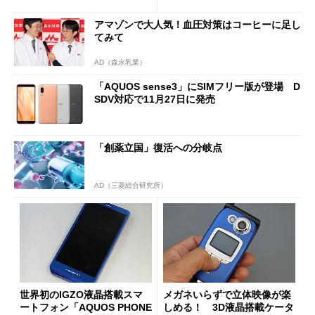
売
アマゾンで大人気！血圧対策はコーヒーに足し
てみて
AD（森永乳業）
「AQUOS sense3」にSIMフリー版が登場 D
SDV対応で11月27日に発売
「創薬立国」復活への分岐点
AD（三菱総合研究所）
世界初のIGZO液晶搭載スマ
メガネいらずで立体映像が楽
ートフォン「AQUOS PHONE
しめる！ 3D液晶搭載ケータ