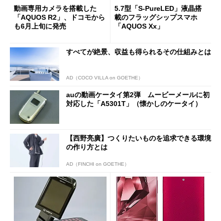
動画専用カメラを搭載した
5.7型「S-PureLED」液晶搭
「AQUOS R2」、ドコモから
載のフラッグシップスマホ
も6月上旬に発売
「AQUOS Xx」
すべてが絶景、収益も得られるその仕組みとは
AD（COCO VILLA on GOETHE）
auの動画ケータイ第2弾 ムービーメールに初
対応した「A5301T」（懐かしのケータイ）
【西野亮廣】つくりたいものを追求できる環境
の作り方とは
AD（FINCHI on GOETHE）