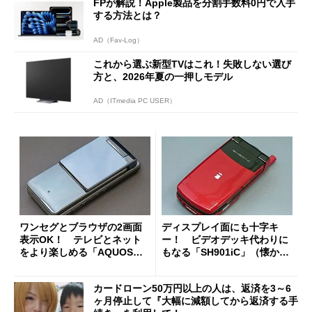
FPが解説！Apple製品を分割手数料0円で入手
する方法とは？
AD（Fav-Log）
これから選ぶ新型TVはこれ！失敗しない選び
方と、2026年夏の一押しモデル
AD（ITmedia PC USER）
ワンセグとブラウザの2画面
ディスプレイ面にも十字キ
表示OK！ テレビとネット
ー！ ビデオデッキ代わりに
をより楽しめる「AQUOSケ
もなる「SH901iC」（懐かし
ータイ 912SH」（懐かしのケ
のケータイ）
ータイ）
カードローン50万円以上の人は、返済を3～6
ヶ月停止して『大幅に減額してから返済する手