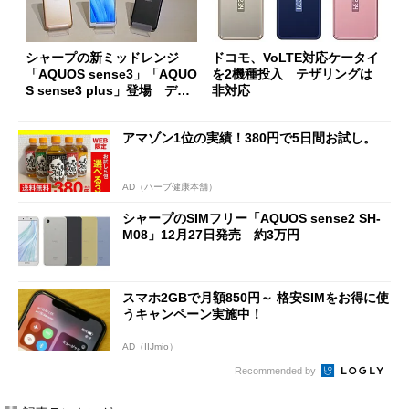
シャープの新ミッドレンジ
ドコモ、VoLTE対応ケータイ
「AQUOS sense3」「AQUO
を2機種投入 テザリングは
S sense3 plus」登場 デュ
非対応
アルカメラや4000mAhバッ
テリー搭載
アマゾン1位の実績！380円で5日間お試し。
AD（ハーブ健康本舗）
シャープのSIMフリー「AQUOS sense2 SH-
M08」12月27日発売 約3万円
スマホ2GBで月額850円～ 格安SIMをお得に使
うキャンペーン実施中！
AD（IIJmio）
Recommended by