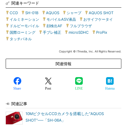
関連キーワード
CCD
|
SH-01B
|
AQUOS
|
シャープ
|
AQUOS SHOT
|
イルミネーション
|
モバイルASV液晶
|
おサイフケータイ
|
ドルビーモバイル
|
顔検出AF
|
フルブラウザ
|
国際ローミング
|
手ブレ補正
|
microSDHC
|
ProPix
|
タッチパネル
Copyright © ITmedia, Inc. All Rights Reserved.
関連情報
Share
Post
LINE
Hatena
関連記事
10MピクセルCCDカメラを搭載した“AQUOS
SHOT”──「SH-06A」