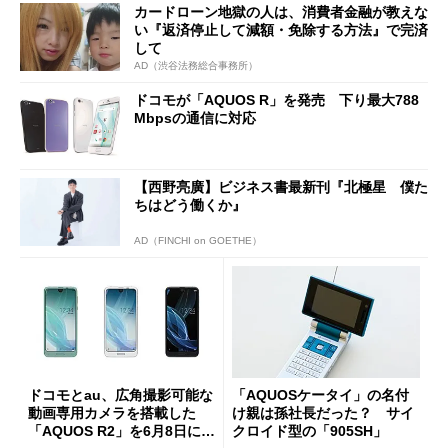
カードローン地獄の人は、消費者金融が教えな
い『返済停止して減額・免除する方法』で完済
して
AD（渋谷法務総合事務所）
ドコモが「AQUOS R」を発売 下り最大788
Mbpsの通信に対応
【西野亮廣】ビジネス書最新刊『北極星 僕た
ちはどう働くか』
AD（FINCHI on GOETHE）
ドコモとau、広角撮影可能な
「AQUOSケータイ」の名付
動画専用カメラを搭載した
け親は孫社長だった？ サイ
「AQUOS R2」を6月8日に発
クロイド型の「905SH」