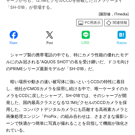
ャープからも、12.1MピクセルCCDを搭載したカメラケータイ
「SH-01B」が登場する。
[園部修，ITmedia]
PC用表示
関連情報
Share
Post
LINE
Hatena
シャープ製の携帯電話の中でも、特にカメラ性能の優れたモデ
ルにのみ冠される“AQUOS SHOT”の名を受け継いだ、ドコモ向け
のPRIMEシリーズ最新モデルが「SH-01B」だ。
暗い場所や動きの速い被写体に強いというCCDの特性に着目
し、他社がCMOSカメラを採用し続ける中で、唯一ケータイのカ
メラをCCDに戻したシャープ。SH-01Bでは、そのシャープが開
発した、国内最高クラスとなる12.1MピクセルのCCDカメラを採
用した。コンパクトデジタルカメラにも匹敵する高画素カメラと
画像処理エンジン「ProPix」の組み合わせは、さまざまな撮影シ
ーンで快適かつ簡単に写真が撮れることを目指して機能が強化さ
れている。