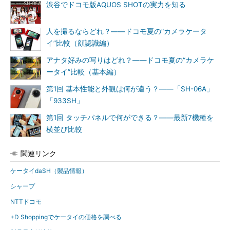
渋谷でドコモ版AQUOS SHOTの実力を知る
人を撮るならどれ？――ドコモ夏の“カメラケータ
イ”比較（顔認識編）
アナタ好みの写りはどれ？――ドコモ夏の“カメラケ
ータイ”比較（基本編）
第1回 基本性能と外観は何が違う？――「SH-06A」
「933SH」
第1回 タッチパネルで何ができる？――最新7機種を
横並び比較
関連リンク
ケータイdaSH（製品情報）
シャープ
NTTドコモ
+D Shoppingでケータイの価格を調べる