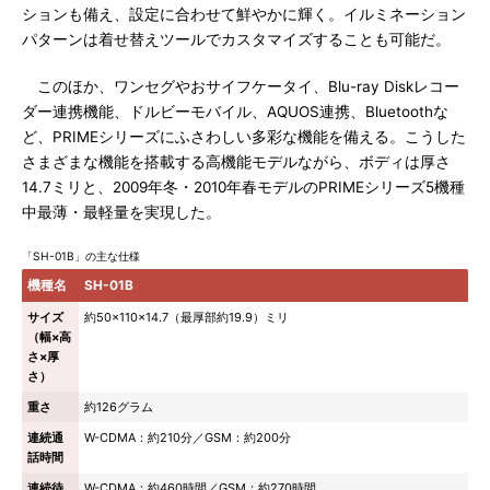
ションも備え、設定に合わせて鮮やかに輝く。イルミネーション
パターンは着せ替えツールでカスタマイズすることも可能だ。
このほか、ワンセグやおサイフケータイ、Blu-ray Diskレコー
ダー連携機能、ドルビーモバイル、AQUOS連携、Bluetoothな
ど、PRIMEシリーズにふさわしい多彩な機能を備える。こうした
さまざまな機能を搭載する高機能モデルながら、ボディは厚さ
14.7ミリと、2009年冬・2010年春モデルのPRIMEシリーズ5機種
中最薄・最軽量を実現した。
「SH-01B」の主な仕様
機種名
SH-01B
サイズ
約50×110×14.7（最厚部約19.9）ミリ
（幅×高
さ×厚
さ）
重さ
約126グラム
連続通
W-CDMA：約210分／GSM：約200分
話時間
連続待
W-CDMA：約460時間／GSM：約270時間