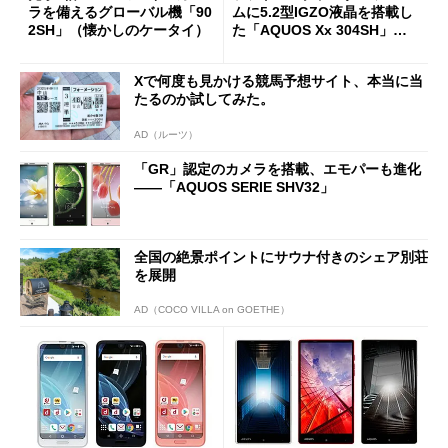
ラを備えるグローバル機「90
ムに5.2型IGZO液晶を搭載し
2SH」（懐かしのケータイ）
た「AQUOS Xx 304SH」を
発表
Xで何度も見かける競馬予想サイト、本当に当
たるのか試してみた。
AD（ルーツ）
「GR」認定のカメラを搭載、エモパーも進化
――「AQUOS SERIE SHV32」
全国の絶景ポイントにサウナ付きのシェア別荘
を展開
AD（COCO VILLA on GOETHE）