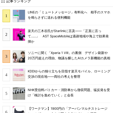
記事ランキング
LINEの「ミュートメッセージ」有料化へ 相手のスマホ
を鳴らさずに送れる便利機能
楽天の三木谷氏がStarlinkに言及――「正直に言っ
て……」 AST SpaceMobileは過疎地域や海上で効果発
揮か
ソニーに聞く「Xperia 1 VIII」の裏側 デザイン刷新や
20万円超えの理由、物議を醸したAIカメラ新機能の真相
KDDIからの独り立ちを目指す楽天モバイル、ローミング
交渉の現在地――両社の考えを整理
NHK受信料パトカー・消防車から徴収問題、猛反発を受
け「検討を進めていく」と会長
【ワークマン】1900円の「アーバンマルチストレージ