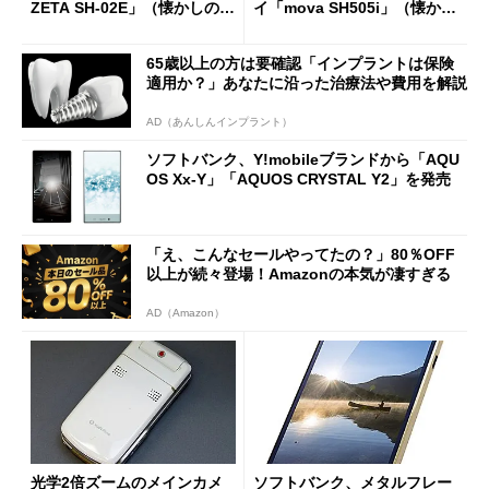
ZETA SH-02E」（懐かしのケ
イ「mova SH505i」（懐かし
ータイ）
のケータイ）
65歳以上の方は要確認「インプラントは保険
適用か？」あなたに沿った治療法や費用を解説
AD（あんしんインプラント）
ソフトバンク、Y!mobileブランドから「AQU
OS Xx-Y」「AQUOS CRYSTAL Y2」を発売
「え、こんなセールやってたの？」80％OFF
以上が続々登場！Amazonの本気が凄すぎる
AD（Amazon）
光学2倍ズームのメインカメ
ソフトバンク、メタルフレー