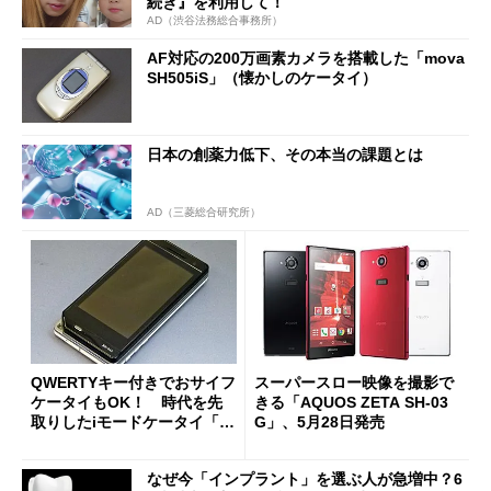
続き』を利用して！
AD（渋谷法務総合事務所）
AF対応の200万画素カメラを搭載した「mova
SH505iS」（懐かしのケータイ）
日本の創薬力低下、その本当の課題とは
AD（三菱総合研究所）
QWERTYキー付きでおサイフ
スーパースロー映像を撮影で
ケータイもOK！ 時代を先
きる「AQUOS ZETA SH-03
取りしたiモードケータイ「S
G」、5月28日発売
H-04A」（懐かしのケータ
イ）
なぜ今「インプラント」を選ぶ人が急増中？6