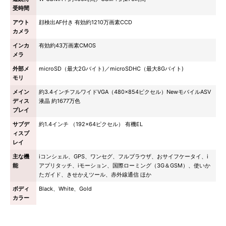
受時間
アウト
顔検出AF付き 有効約1210万画素CCD
カメラ
インカ
有効約43万画素CMOS
メラ
外部メ
microSD（最大2Gバイト)／microSDHC（最大8Gバイト)
モリ
メイン
約3.4インチフルワイドVGA（480×854ピクセル）NewモバイルASV
ディス
液晶 約1677万色
プレイ
サブデ
約1.4インチ （192×64ピクセル） 有機EL
ィスプ
レイ
主な機
iコンシェル、GPS、ワンセグ、フルブラウザ、おサイフケータイ、i
能
アプリタッチ、iモーション、国際ローミング（3G＆GSM）、使いか
たガイド、きせかえツール、赤外線通信 ほか
ボディ
Black、White、Gold
カラー