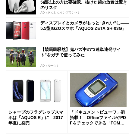
5歳以上の方は要確認。抜けた歯の放置は驚き
のリスク
AD（あんしんインプラント）
ディスプレイとカメラがもっと“きれい”に――
5.5型IGZOスマホ「AQUOS ZETA SH-03G」
【競馬民騒然】鬼バズ中の“3連単連発サイ
ト”をガチで使ってみた
AD（ルーツ）
シャープのフラグシップスマ
「ドキュメントビューワ」初
ホは「AQUOS R」に 2017
搭載！ OfficeファイルやPD
年夏に発売
Fをチェックできる「FOMA
SH900i」（懐かしのケータ
イ）