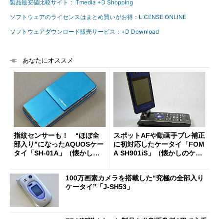
製品最安値比較サイト：ITmedia +D Shopping
ソフトウェアのライセンスはまとめ買いがお得：LICENSE ONLINE
ソフトウェアダウンロード販売サービス：+D Download
あなたにオススメ
指紋センサーも！ “ほぼ全
スポットAFや動画手ブレ補正
部入り”になったAQUOSケー
に初対応したケータイ「FOM
タイ「SH-01A」（懐かしの
A SH901iS」（懐かしのケー
ケータイ）
タイ）
100万画素カメラを搭載した“究極の全部入り
ケータイ”「J-SH53」