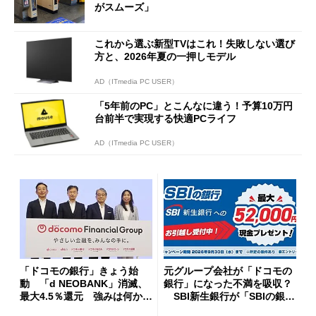
がスムーズ」
これから選ぶ新型TVはこれ！失敗しない選び
方と、2026年夏の一押しモデル
AD（ITmedia PC USER）
「5年前のPC」とこんなに違う！予算10万円
台前半で実現する快適PCライフ
AD（ITmedia PC USER）
「ドコモの銀行」きょう始
元グループ会社が「ドコモの
動 「d NEOBANK」消滅、
銀行」になった不満を吸収？
最大4.5％還元 強みは何か解
SBI新生銀行が「SBIの銀
説
行」として最大5.2万円のキャ