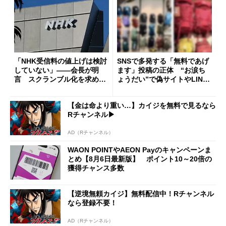
「NHK受信料の値上げは検討
SNSで多発する「無料であげ
していない」――会長が明
ます」投稿の正体 “お涙ち
言 スクランブル化を求める
ょうだい”で偽サイトやLINE
声絶えず
へ誘導するカラクリ
【金は命より重い…】カイジを無料で見るなら
Rチャンネル▶︎
AD（Rチャンネル）
WAON POINTやAEON Payのキャンペーンま
とめ【8月6日最新版】 ポイント10～20倍の
獲得チャンス多数
【逆境無頼カイジ】無料配信中！Rチャンネル
なら登録不要！
AD（Rチャンネル）