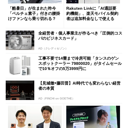
「酷暑日」が生まれた昨今
Rakuten Linkに「AI通話要
「ペルチェ素子」付きの腰掛
約機能」、楽天モバイル契約
けファンなら乗り切れる？
者は追加料金なしで使える
全経営者・個人事業主が作るべき「圧倒的コス
パのビジネスカード」
AD（クレディセゾン）
工事不要で14畳まで冷房可能「タンスのゲン
スポットクーラー 79800020」がタイムセール
で10％オフの5万3999円に
【見城徹×藤田晋】AI時代でも変わらない経営
者の本質
AD（FINCHI on GOETHE）