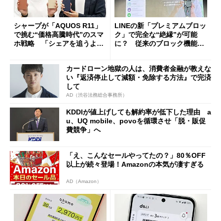
シャープが「AQUOS R11」
LINEの新「プレミアムブロッ
で挑む“価格高騰時代”のスマ
ク」で完全な“絶縁”が可能
ホ戦略 「シェアを追うより
に？ 従来のブロック機能と
も既存ユーザーを大切に」
の決定的な違い
カードローン地獄の人は、消費者金融が教えな
い『返済停止して減額・免除する方法』で完済
して
AD（渋谷法務総合事務所）
KDDIが値上げしても解約率が低下した理由 a
u、UQ mobile、povoを循環させ「脱・販促
費競争」へ
「え、こんなセールやってたの？」80％OFF
以上が続々登場！Amazonの本気が凄すぎる
AD（Amazon）