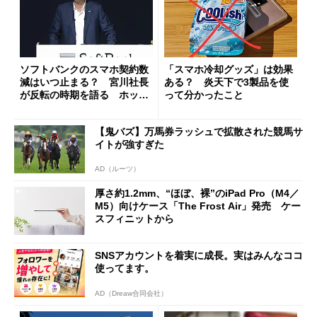
ソフトバンクのスマホ契約数
「スマホ冷却グッズ」は効果
減はいつ止まる？ 宮川社長
ある？ 炎天下で3製品を使
が反転の時期を語る ホッピ
って分かったこと
ング対策は「真剣にやりすぎ
た」
【鬼バズ】万馬券ラッシュで拡散された競馬サ
イトが強すぎた
AD（ルーツ）
厚さ約1.2mm、“ほぼ、裸”のiPad Pro（M4／
M5）向けケース「The Frost Air」発売 ケー
スフィニットから
SNSアカウントを着実に成長。実はみんなココ
使ってます。
AD（Dreaw合同会社）