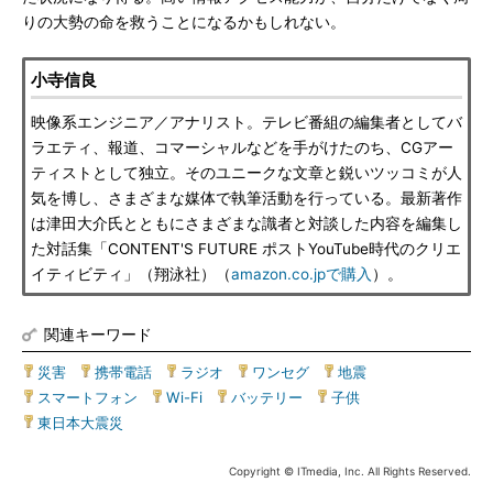
りの大勢の命を救うことになるかもしれない。
小寺信良
映像系エンジニア／アナリスト。テレビ番組の編集者としてバ
ラエティ、報道、コマーシャルなどを手がけたのち、CGアー
ティストとして独立。そのユニークな文章と鋭いツッコミが人
気を博し、さまざまな媒体で執筆活動を行っている。最新著作
は津田大介氏とともにさまざまな識者と対談した内容を編集し
た対話集「CONTENT'S FUTURE ポストYouTube時代のクリエ
イティビティ」（翔泳社）（
amazon.co.jpで購入
）。
関連キーワード
災害
|
携帯電話
|
ラジオ
|
ワンセグ
|
地震
|
スマートフォン
|
Wi-Fi
|
バッテリー
|
子供
|
東日本大震災
Copyright © ITmedia, Inc. All Rights Reserved.