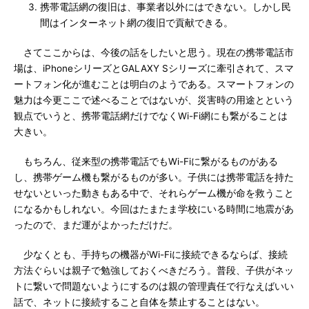
携帯電話網の復旧は、事業者以外にはできない。しかし民
間はインターネット網の復旧で貢献できる。
さてここからは、今後の話をしたいと思う。現在の携帯電話市
場は、iPhoneシリーズとGALAXY Sシリーズに牽引されて、スマ
ートフォン化が進むことは明白のようである。スマートフォンの
魅力は今更ここで述べることではないが、災害時の用途とという
観点でいうと、携帯電話網だけでなくWi-Fi網にも繋がることは
大きい。
もちろん、従来型の携帯電話でもWi-Fiに繋がるものがある
し、携帯ゲーム機も繋がるものが多い。子供には携帯電話を持た
せないといった動きもある中で、それらゲーム機が命を救うこと
になるかもしれない。今回はたまたま学校にいる時間に地震があ
ったので、まだ運がよかっただけだ。
少なくとも、手持ちの機器がWi-Fiに接続できるならば、接続
方法ぐらいは親子で勉強しておくべきだろう。普段、子供がネッ
トに繋いで問題ないようにするのは親の管理責任で行なえばいい
話で、ネットに接続すること自体を禁止することはない。