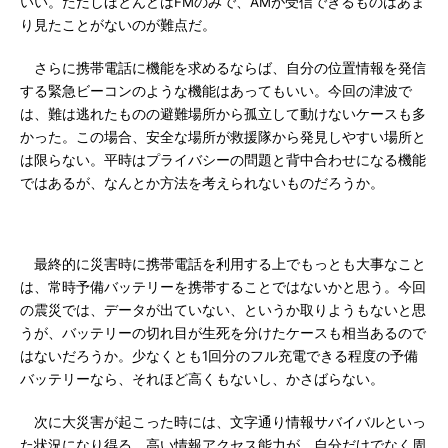
いい。ただしほとんどはFMのみで、AMが受信できるものはあま
り見たことがないのが難点だ。
さらに携帯電話に機能を求めるならば、自分の位置情報を発信
する緊急ビーコンのような機能はあってもいい。今回の津波で
は、難は逃れたものの避難場所から孤立して動けないケースも多
かった。この場合、安全な場所が救援隊から発見しやすい場所と
は限らない。平時はプライバシーの問題と背中合わせになる機能
ではあるが、なんとか方法を考えられないものだろうか。
最終的に災害時に携帯電話を利用する上でもっとも大事なこと
は、常時予備バッテリーを携帯することではないかと思う。今回
の震災では、データが出ていない、というか取りようもないと思
うが、バッテリーの切れ目が生死を分けたケースも相当あるので
はないだろうか。少なくとも1回分のフル充電できる程度の予備
バッテリーなら、それほど高くもないし、かさばらない。
次に大災害が起こった時には、文字通り情報サバイバルといっ
た状況になり得る。高い情報アクセス能力が、自分だけでなく周