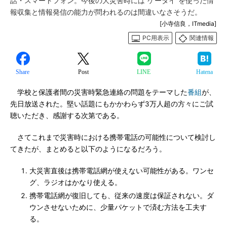
話・スマートフォン。今後の大災害時には“ケータイ”を使った情
報収集と情報発信の能力が問われるのは間違いなさそうだ。
[小寺信良，ITmedia]
PC用表示
関連情報
Share
Post
LINE
Hatena
学校と保護者間の災害時緊急連絡の問題をテーマした
番組
が、
先日放送された。堅い話題にもかかわらず3万人超の方々にご試
聴いただき、感謝する次第である。
さてこれまで災害時における携帯電話の可能性について検討し
てきたが、まとめると以下のようになるだろう。
大災害直後は携帯電話網が使えない可能性がある。ワンセ
グ、ラジオはかなり使える。
携帯電話網が復旧しても、従来の速度は保証されない。ダ
ウンさせないために、少量パケットで済む方法を工夫す
る。