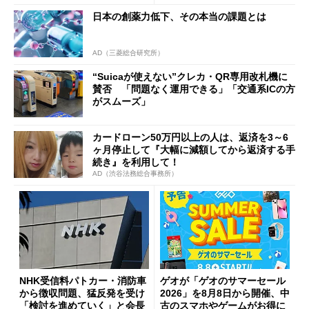
ッシュバックキャンペーンを
日本の創薬力低下、その本当の課題とは
開催
AD（三菱総合研究所）
“Suicaが使えない”クレカ・QR専用改札機に
賛否 「問題なく運用できる」「交通系ICの方
がスムーズ」
カードローン50万円以上の人は、返済を3～6
ヶ月停止して『大幅に減額してから返済する手
続き』を利用して！
AD（渋谷法務総合事務所）
NHK受信料パトカー・消防車
ゲオが「ゲオのサマーセール
から徴収問題、猛反発を受け
2026」を8月8日から開催、中
「検討を進めていく」と会長
古のスマホやゲームがお得に