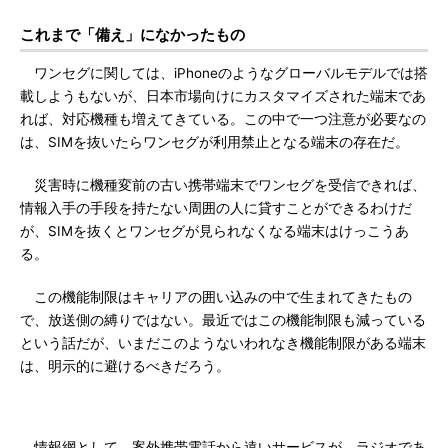
これまで「備え」になかったもの
ワンセグに関しては、iPhoneのようなグローバルモデルでは搭
載しようもないが、日本市場向けにカスタマイズされた端末であ
れば、対応機種も増えてきている。この中で一つ注意が必要なの
は、SIMを抜いたらワンセグが利用禁止となる端末の存在だ。
災害時に機種変前の古い携帯端末でワンセグを受信できれば、
情報入手の手段を持たない周囲の人に貸すことができるわけだ
が、SIMを抜くとワンセグが見られなくなる端末はけっこうあ
る。
この機能制限はキャリアの囲い込みの中で生まれてきたもの
で、放送側の縛りではない。最近ではこの機能制限も減っている
という話だが、いまだこのようないわれなき機能制限がある端末
は、明示的に避けるべきだろう。
情報網として、案外携帯電話から遠いサービスが、ラジオであ