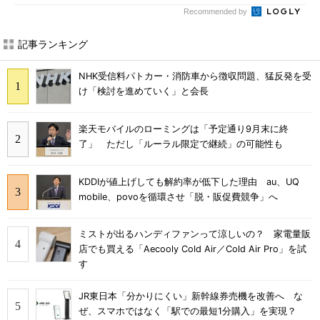
Recommended by
記事ランキング
NHK受信料パトカー・消防車から徴収問題、猛反発を受
け「検討を進めていく」と会長
楽天モバイルのローミングは「予定通り9月末に終
了」 ただし「ルーラル限定で継続」の可能性も
KDDIが値上げしても解約率が低下した理由 au、UQ
mobile、povoを循環させ「脱・販促費競争」へ
ミストが出るハンディファンって涼しいの？ 家電量販
店でも買える「Aecooly Cold Air／Cold Air Pro」を試
す
JR東日本「分かりにくい」新幹線券売機を改善へ な
ぜ、スマホではなく「駅での最短1分購入」を実現？