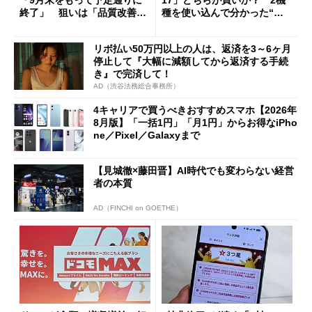
「9月末をもって予定通りに
17」どちらが買いか？ 2機
終了」 狙いは「品質改善」
種を使い込んで分かった“ス
ただし「ルーラル限定で期
ペック表にない違い”
限を切った新契約」の可能性
リボ払い50万円以上の人は、返済を3～6ヶ月
も
停止して『大幅に減額してから返済する手続
き』で完済して！
AD（渋谷法務総合事務所）
4キャリアで買うべきおすすめスマホ【2026年
8月版】「一括1円」「月1円」からお得なiPho
ne／Pixel／Galaxyまで
【見城徹×藤田晋】AI時代でも変わらない経営
者の本質
AD（FINCHI on GOETHE）