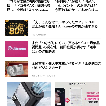
ドコモが念願の増収増益に好
“特典終了”が続く「d払い」
転 「ドコモMAX」好調も後
「dポイント」のお得さはど
押し、今後は“ロイヤルユー
う変わるのか これからは
ザー”を重視
「dカード」の利用が得策？
「え、こんなセールやってたの？」80％OFF
以上が続々登場！Amazonの本気が凄すぎる
AD（Amazon）
まだ「つながりにくい」声ある“ドコモ通信品
質問題”の現在地 前田社長が明かす「道半
ば」の詳細解説
全経営者・個人事業主が作るべき「圧倒的コス
パのビジネスカード」
AD（クレディセゾン）