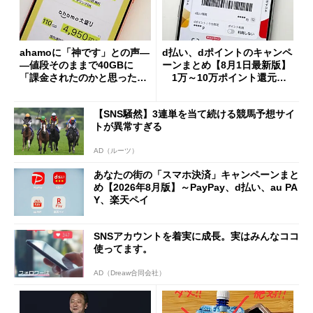
ahamoに「神です」との声―
d払い、dポイントのキャンペ
―値段そのままで40GBに
ーンまとめ【8月1日最新版】
「課金されたのかと思った」
1万～10万ポイント還元の
と戸惑いも
施策がめじろ押し
【SNS騒然】3連単を当て続ける競馬予想サイ
トが異常すぎる
AD（ルーツ）
あなたの街の「スマホ決済」キャンペーンまと
め【2026年8月版】～PayPay、d払い、au PA
Y、楽天ペイ
SNSアカウントを着実に成長。実はみんなココ
使ってます。
AD（Dreaw合同会社）