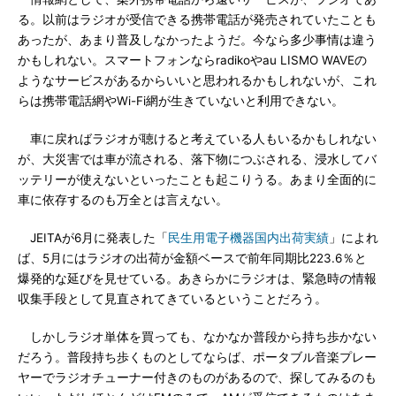
る。以前はラジオが受信できる携帯電話が発売されていたことも
あったが、あまり普及しなかったようだ。今なら多少事情は違う
かもしれない。スマートフォンならradikoやau LISMO WAVEの
ようなサービスがあるからいいと思われるかもしれないが、これ
らは携帯電話網やWi-Fi網が生きていないと利用できない。
車に戻ればラジオが聴けると考えている人もいるかもしれない
が、大災害では車が流される、落下物につぶされる、浸水してバ
ッテリーが使えないといったことも起こりうる。あまり全面的に
車に依存するのも万全とは言えない。
JEITAが6月に発表した「
民生用電子機器国内出荷実績
」によれ
ば、5月にはラジオの出荷が金額ベースで前年同期比223.6％と
爆発的な延びを見せている。あきらかにラジオは、緊急時の情報
収集手段として見直されてきているということだろう。
しかしラジオ単体を買っても、なかなか普段から持ち歩かない
だろう。普段持ち歩くものとしてならば、ポータブル音楽プレー
ヤーでラジオチューナー付きのものがあるので、探してみるのも