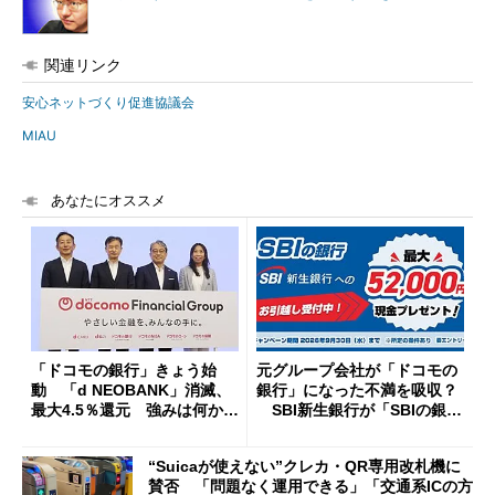
関連リンク
安心ネットづくり促進協議会
MIAU
あなたにオススメ
「ドコモの銀行」きょう始
元グループ会社が「ドコモの
動 「d NEOBANK」消滅、
銀行」になった不満を吸収？
最大4.5％還元 強みは何か解
SBI新生銀行が「SBIの銀
説
行」として最大5.2万円のキャ
ッシュバックキャンペーンを
“Suicaが使えない”クレカ・QR専用改札機に
開催
賛否 「問題なく運用できる」「交通系ICの方