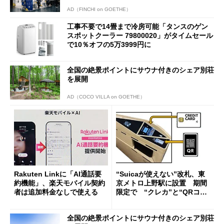
AD（FINCHI on GOETHE）
工事不要で14畳まで冷房可能「タンスのゲン
スポットクーラー 79800020」がタイムセール
で10％オフの5万3999円に
全国の絶景ポイントにサウナ付きのシェア別荘
を展開
AD（COCO VILLA on GOETHE）
Rakuten Linkに「AI通話要
“Suicaが使えない”改札、東
約機能」、楽天モバイル契約
京メトロ上野駅に設置 期間
者は追加料金なしで使える
限定で “クレカ”と“QRコー
ド”専用
全国の絶景ポイントにサウナ付きのシェア別荘