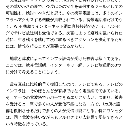
その華やかさの裏で、今度は身の安全を確保するツールとしての
可能性も、検討すべきだと思う。今の携帯電話には、多くのイン
フラへアクセスする機能が搭載されている。携帯電話網だけでな
く、Wi-Fi接続でインターネット網に直接接続できたり、ワンセ
グでテレビ放送網も受信できる。災害によって避難を強いられた
時に、生き残りを賭けて次に取るべきアクションを決定するため
には、情報を得ることが重要になるからだ。
地震と津波によってインフラ設備が受けた被害は様々である。
ここでは、携帯電話網、インターネット網、テレビ放送網の3つ
に分けて考えることにしよう。
震災直後に比較的早く復旧したのは、テレビである。テレビの
インフラは、そのほとんどが有線ではなく電波網でできている。
そして一つの電波塔でカバーできるエリアが広い。つまり、被害
を受けると一撃で多くの人が受信不能になる一方で、1カ所の設
備を復旧させるだけで多くの人が受信可能になる。特にワンセグ
は、同じ電波を使いながらもフルセグより広範囲で受信できると
いう特徴を持っている。