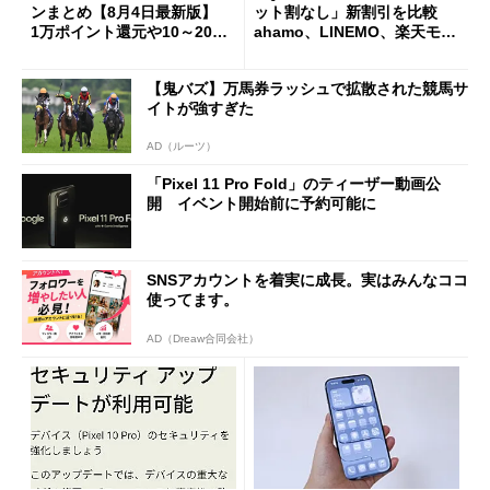
ンまとめ【8月4日最新版】
ット割なし」新割引を比較
1万ポイント還元や10～20％
ahamo、LINEMO、楽天モバ
還元あり
イルよりもお得？
【鬼バズ】万馬券ラッシュで拡散された競馬サ
イトが強すぎた
AD（ルーツ）
「Pixel 11 Pro Fold」のティーザー動画公
開 イベント開始前に予約可能に
SNSアカウントを着実に成長。実はみんなココ
使ってます。
AD（Dreaw合同会社）