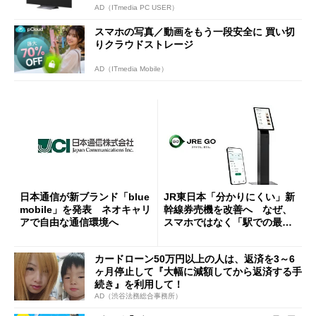
AD（ITmedia PC USER）
スマホの写真／動画をもう一段安全に 買い切
りクラウドストレージ
AD（ITmedia Mobile）
日本通信が新ブランド「blue
JR東日本「分かりにくい」新
mobile」を発表 ネオキャリ
幹線券売機を改善へ なぜ、
アで自由な通信環境へ
スマホではなく「駅での最短
1分購入」を実現？
カードローン50万円以上の人は、返済を3～6
ヶ月停止して『大幅に減額してから返済する手
続き』を利用して！
AD（渋谷法務総合事務所）