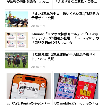
が反転の時期を語る ホッピ
「さまざまなご意見・ご要望
ング対策は「真剣にやりすぎ
を踏まえ」
た」
「また3連単的中ｗ」怖いくらい稼げる話題の
予想サイト公開
AD（ルーツ）
IIJmioの「スマホ大特価セール」に「Galaxy
Z8」シリーズ3機種が登場 「moto g37j」や
「OPPO Find X9 Ultra」も
【話題沸騰】3連単連続的中の競馬予想サイ
ト、ついに判明
AD（ルーツ）
au PAYとPontaのキャンペー
UQ mobileとY!mobileの「セ