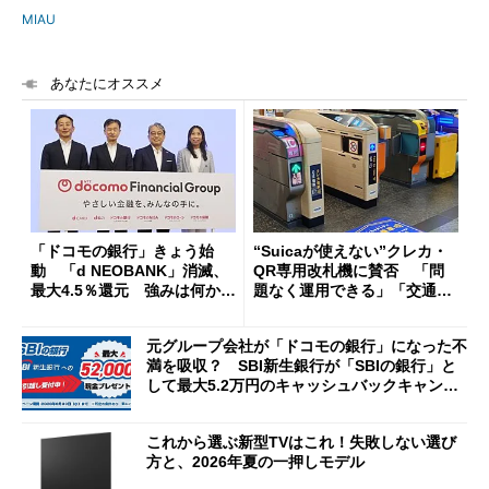
MIAU
あなたにオススメ
「ドコモの銀行」きょう始
“Suicaが使えない”クレカ・
動 「d NEOBANK」消滅、
QR専用改札機に賛否 「問
最大4.5％還元 強みは何か解
題なく運用できる」「交通系I
説
Cの方がスムーズ」
元グループ会社が「ドコモの銀行」になった不
満を吸収？ SBI新生銀行が「SBIの銀行」と
して最大5.2万円のキャッシュバックキャンペ
ーンを開催
これから選ぶ新型TVはこれ！失敗しない選び
方と、2026年夏の一押しモデル