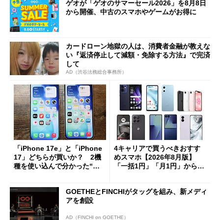
ゲオが「ゲオのサマーセール2026」を8月8日
から開催、中古のスマホやゲームがお得に
カードローン地獄の人は、消費者金融が教えな
い『返済停止して減額・免除する方法』で完済
して
AD（渋谷法務総合事務所）
「iPhone 17e」と「iPhone
4キャリアで買うべきおすす
17」どちらが買いか？ 2機
めスマホ【2026年8月版】
種を使い込んで分かった“ス
「一括1円」「月1円」からお
ペック表にない違い”
得なiPhone／Pixel／Galaxy
まで
GOETHEとFINCHIがタッグを組み、新メディ
アを創設
AD（FINCHI on GOETHE）