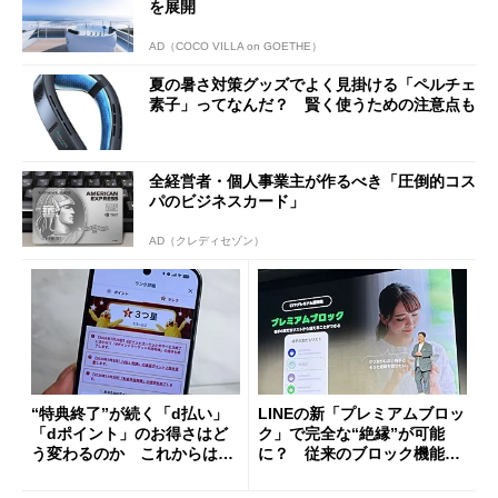
を展開
AD（COCO VILLA on GOETHE）
夏の暑さ対策グッズでよく見掛ける「ペルチェ
素子」ってなんだ？ 賢く使うための注意点も
全経営者・個人事業主が作るべき「圧倒的コス
パのビジネスカード」
AD（クレディセゾン）
“特典終了”が続く「d払い」
LINEの新「プレミアムブロッ
「dポイント」のお得さはど
ク」で完全な“絶縁”が可能
う変わるのか これからは
に？ 従来のブロック機能と
「dカード」の利用が得策？
の決定的な違い