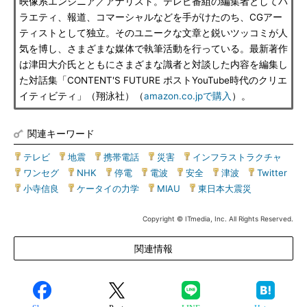
映像系エンジニア／アナリスト。テレビ番組の編集者としてバ
ラエティ、報道、コマーシャルなどを手がけたのち、CGアー
ティストとして独立。そのユニークな文章と鋭いツッコミが人
気を博し、さまざまな媒体で執筆活動を行っている。最新著作
は津田大介氏とともにさまざまな識者と対談した内容を編集し
た対話集「CONTENT'S FUTURE ポストYouTube時代のクリエ
イティビティ」（翔泳社）（
amazon.co.jpで購入
）。
関連キーワード
テレビ
|
地震
|
携帯電話
|
災害
|
インフラストラクチャ
|
ワンセグ
|
NHK
|
停電
|
電波
|
安全
|
津波
|
Twitter
|
小寺信良
|
ケータイの力学
|
MIAU
|
東日本大震災
Copyright © ITmedia, Inc. All Rights Reserved.
関連情報