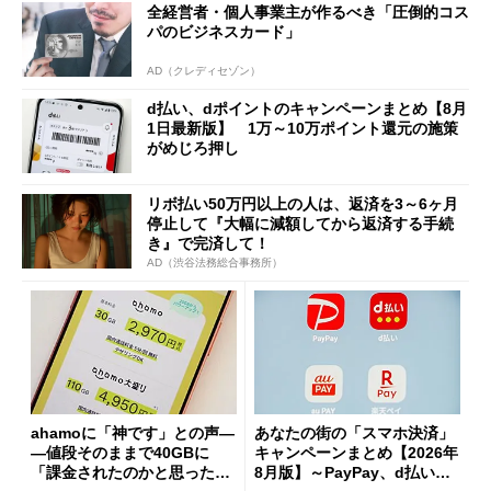
全経営者・個人事業主が作るべき「圧倒的コス
パのビジネスカード」
AD（クレディセゾン）
d払い、dポイントのキャンペーンまとめ【8月
1日最新版】 1万～10万ポイント還元の施策
がめじろ押し
リボ払い50万円以上の人は、返済を3～6ヶ月
停止して『大幅に減額してから返済する手続
き』で完済して！
AD（渋谷法務総合事務所）
ahamoに「神です」との声―
あなたの街の「スマホ決済」
―値段そのままで40GBに
キャンペーンまとめ【2026年
「課金されたのかと思った」
8月版】～PayPay、d払い、a