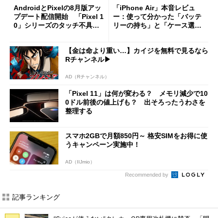
AndroidとPixelの8月版アッ
「iPhone Air」本音レビュ
プデート配信開始 「Pixel 1
ー：使って分かった「バッテ
0」シリーズのタッチ不具合
リーの持ち」と「ケース選
修正やGPU性能改善なども
び」の悩ましさ
【金は命より重い…】カイジを無料で見るなら
Rチャンネル▶︎
AD（Rチャンネル）
「Pixel 11」は何が変わる？ メモリ減少で10
0ドル前後の値上げも？ 出そろったうわさを
整理する
スマホ2GBで月額850円～ 格安SIMをお得に使
うキャンペーン実施中！
AD（IIJmio）
Recommended by
記事ランキング