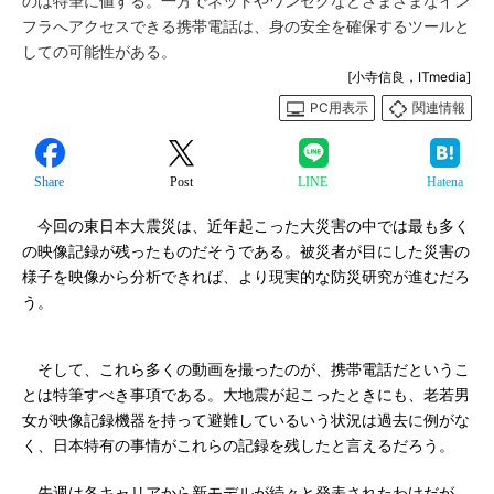
のは特筆に値する。一方でネットやワンセグなどさまざまなイン
フラへアクセスできる携帯電話は、身の安全を確保するツールと
しての可能性がある。
[小寺信良，ITmedia]
PC用表示
関連情報
Share
Post
LINE
Hatena
今回の東日本大震災は、近年起こった大災害の中では最も多く
の映像記録が残ったものだそうである。被災者が目にした災害の
様子を映像から分析できれば、より現実的な防災研究が進むだろ
う。
そして、これら多くの動画を撮ったのが、携帯電話だというこ
とは特筆すべき事項である。大地震が起こったときにも、老若男
女が映像記録機器を持って避難しているいう状況は過去に例がな
く、日本特有の事情がこれらの記録を残したと言えるだろう。
先週は各キャリアから新モデルが続々と発表されたわけだが、