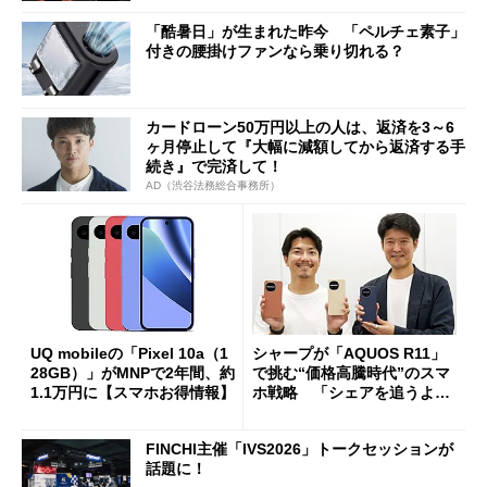
「酷暑日」が生まれた昨今 「ペルチェ素子」
付きの腰掛けファンなら乗り切れる？
カードローン50万円以上の人は、返済を3～6
ヶ月停止して『大幅に減額してから返済する手
続き』で完済して！
AD（渋谷法務総合事務所）
UQ mobileの「Pixel 10a（1
シャープが「AQUOS R11」
28GB）」がMNPで2年間、約
で挑む“価格高騰時代”のスマ
1.1万円に【スマホお得情報】
ホ戦略 「シェアを追うより
も既存ユーザーを大切に」
FINCHI主催「IVS2026」トークセッションが
話題に！