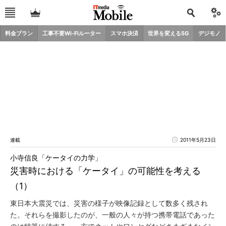
料金プラン
工事不要Wi-Fiルーター
スマホ決済
世界を変える5G
デジモノ
連載
2011年5月23日
小寺信良「ケータイの力学」
災害時における「ケータイ」の可能性を考える
（1）
東日本大震災では、災害の様子が映像記録として数多く残され
た。それらを撮影したのが、一般の人々が持つ携帯電話であった