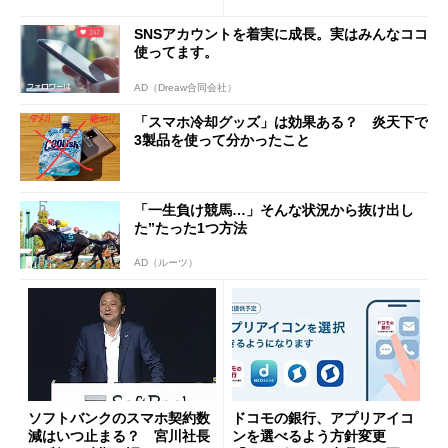
と戸惑いも
u PAY、楽天ペイ
SNSアカウントを着実に成長。実はみんなココ
使ってます。
AD（Dreaw合同会社）
「スマホ冷却グッズ」は効果ある？ 炎天下で
3製品を使って分かったこと
「一生負け競馬…」そんな状況から抜け出し
た”たった1つ方法
AD（ルーツ）
ソフトバンクのスマホ契約数
ドコモの銀行、アプリアイコ
減はいつ止まる？ 宮川社長
ンを選べるよう方針変更