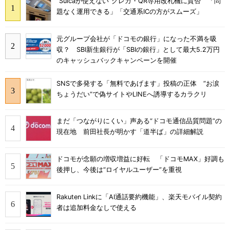
“Suicaが使えない”クレカ・QR専用改札機に賛否 「問
題なく運用できる」「交通系ICの方がスムーズ」
元グループ会社が「ドコモの銀行」になった不満を吸
収？ SBI新生銀行が「SBIの銀行」として最大5.2万円
のキャッシュバックキャンペーンを開催
SNSで多発する「無料であげます」投稿の正体 “お涙
ちょうだい”で偽サイトやLINEへ誘導するカラクリ
まだ「つながりにくい」声ある“ドコモ通信品質問題”の
現在地 前田社長が明かす「道半ば」の詳細解説
ドコモが念願の増収増益に好転 「ドコモMAX」好調も
後押し、今後は“ロイヤルユーザー”を重視
Rakuten Linkに「AI通話要約機能」、楽天モバイル契約
者は追加料金なしで使える