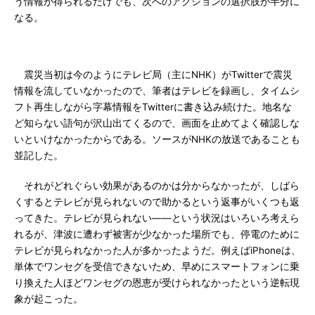
う情報が得られるだけでも、次へのアクションの選択肢が半分に
なる。
震災当初は今のようにテレビ局（主にNHK）がTwitterで震災
情報を流していなかったので、筆者はテレビを録画し、タイムシ
フト再生しながら字幕情報をTwitterに書き込み続けた。地名な
ど知らない語句が沢山出てくるので、画面を止めてよく確認しな
いといけなかったからである。ソースがNHKの放送であることも
並記した。
それがどれぐらい効果があるのかは分からなかったが、しばら
くするとテレビが見られないので助かるという返事がいくつも返
ってきた。テレビが見られない――という状況はいろいろ考えら
れるが、津波に遭わず被害が少なかった場所でも、停電のために
テレビが見られなかった人が多かったようだ。例えばiPhoneは、
単体でワンセグを受信できないため、早めにスマートフォンに乗
り換えた人ほどワンセグの恩恵が受けられなかったという逆転現
象が起こった。