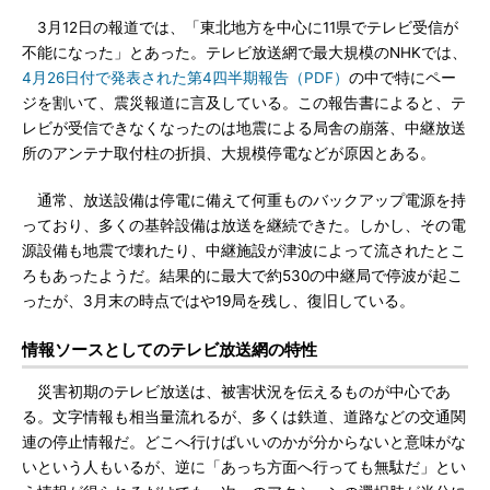
3月12日の報道では、「東北地方を中心に11県でテレビ受信が
不能になった」とあった。テレビ放送網で最大規模のNHKでは、
4月26日付で発表された第4四半期報告（PDF）
の中で特にペー
ジを割いて、震災報道に言及している。この報告書によると、テ
レビが受信できなくなったのは地震による局舎の崩落、中継放送
所のアンテナ取付柱の折損、大規模停電などが原因とある。
通常、放送設備は停電に備えて何重ものバックアップ電源を持
っており、多くの基幹設備は放送を継続できた。しかし、その電
源設備も地震で壊れたり、中継施設が津波によって流されたとこ
ろもあったようだ。結果的に最大で約530の中継局で停波が起こ
ったが、3月末の時点ではや19局を残し、復旧している。
情報ソースとしてのテレビ放送網の特性
災害初期のテレビ放送は、被害状況を伝えるものが中心であ
る。文字情報も相当量流れるが、多くは鉄道、道路などの交通関
連の停止情報だ。どこへ行けばいいのかが分からないと意味がな
いという人もいるが、逆に「あっち方面へ行っても無駄だ」とい