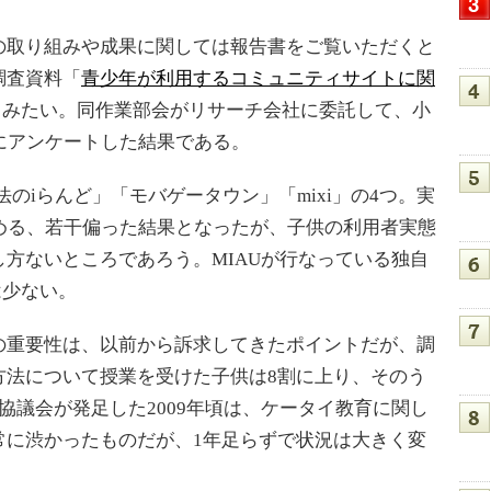
取り組みや成果に関しては報告書をご覧いただくと
調査資料「
青少年が利用するコミュニティサイトに関
てみたい。同作業部会がリサーチ会社に委託して、小
にアンケートした結果である。
法のiらんど」「モバゲータウン」「mixi」の4つ。実
める、若干偏った結果となったが、子供の利用者実態
方ないところであろう。MIAUが行なっている独自
は少ない。
重要性は、以前から訴求してきたポイントだが、調
方法について授業を受けた子供は8割に上り、そのう
協議会が発足した2009年頃は、ケータイ教育に関し
常に渋かったものだが、1年足らずで状況は大きく変