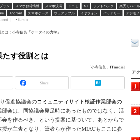
プラン
スマホお得情報
スマホ決済
ドコモ
ソフトバンク
楽天モバイル
au
スマホケース
ウェアラブル
イヤフォン
バッテリー
デジモノ
ne
Android
sored ｜
IIJmio
割とは：小寺信良「ケータイの力学」
果たす役割とは
[小寺信良，
ITmedia
]
アク
Share
くり促進協議会の
コミュニティサイト検証作業部会の
業部会は、同協議会発足時にあったものではなく、活
部会を作るべき、という提案に基づいて、あとからで
授が主査となり、筆者らが作ったMIAUもここに参