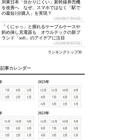
JR東日本「分かりにくい」新幹線券売機
を改善へ なぜ、スマホではなく「駅で
の最短1分購入」を実現？
（2026年07月04日）
「くにゃっ」と握れるケーブルケースや
斜め挿し充電器も オウルテックの新ブ
ランド「soft」のアイデアに注目
（2026年08月05日）
ランキングトップ30
去記事カレンダー
年
2025年
7月
6月
5月
12月
11月
10月
9月
3月
2月
1月
8月
7月
6月
5月
4月
3月
2月
1月
年
2023年
11月
10月
9月
12月
11月
10月
9月
7月
6月
5月
8月
7月
6月
5月
3月
2月
1月
4月
3月
2月
1月