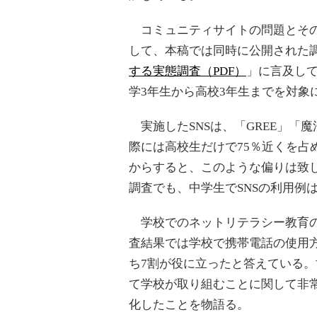
コミュニティサイトの問題とその
して、本稿では同時に公開された
する実態調査（PDF）
」に言及し
学3年生から高校3年生までを対象
実施したSNSは、「GREE」「魔
際には高校生だけで75％近くを占
からすると、このような偏りは致し
調査でも、中学生でSNSの利用例
学校でのネットリテラシー教育の
査結果では学校で携帯電話の使用
ち7割が役に立ったと答えている。
て学校が取り組むことに関して非
化したことを物語る。