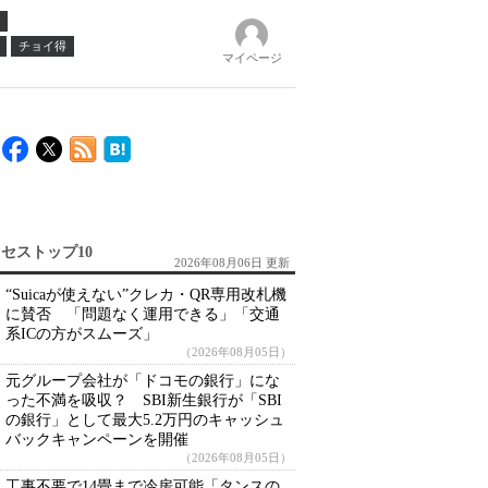
チョイ得
マイページ
セストップ10
2026年08月06日 更新
“Suicaが使えない”クレカ・QR専用改札機
に賛否 「問題なく運用できる」「交通
系ICの方がスムーズ」
（2026年08月05日）
元グループ会社が「ドコモの銀行」にな
った不満を吸収？ SBI新生銀行が「SBI
の銀行」として最大5.2万円のキャッシュ
バックキャンペーンを開催
（2026年08月05日）
工事不要で14畳まで冷房可能「タンスの