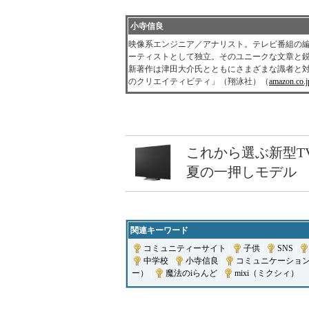
小寺信良
映像系エンジニア／アナリスト。テレビ番組の編
ーティストとして独立。そのユニークな文章と
新著作は津田大介氏とともにさまざまな識者と対談した内
のクリエイティビティ」（翔泳社）（
amazon.c
これから選ぶ新型T
夏の一押しモデル
関連キーワード
コミュニティーサイト
|
子供
|
SNS
|
中学校
|
小寺信良
|
コミュニケーショ
ー）
|
魔法のiらんど
|
mixi（ミクシィ）