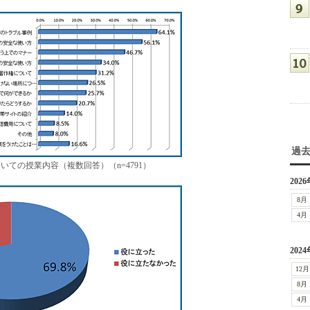
過
ての授業内容（複数回答）（n=4791）
2026
8月
4月
2024
12月
8月
4月