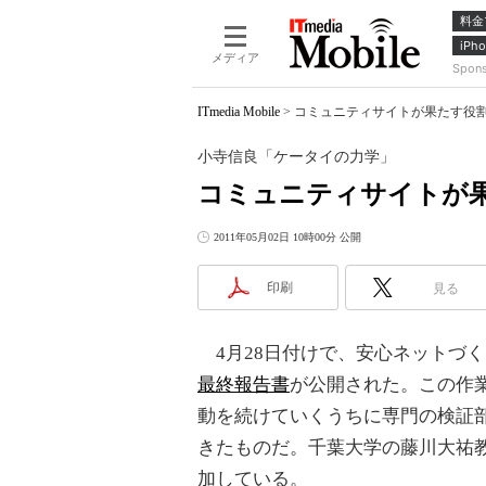
料金
iPho
メディア
Spon
ITmedia Mobile
>
コミュニティサイトが果たす役
小寺信良「ケータイの力学」
コミュニティサイトが
2011年05月02日 10時00分 公開
印刷
見る
4月28日付けで、安心ネットづ
最終報告書
が公開された。この作
動を続けていくうちに専門の検証
きたものだ。千葉大学の藤川大祐教
加している。