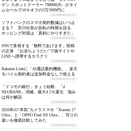
ゲン スポットクーラー 79800020」がタイ
ムセールで10％オフの5万3999円に
（2026年08月05日）
ソフトバンクのスマホ契約数減はいつ止
まる？ 宮川社長が反転の時期を語る
ホッピング対策は「真剣にやりすぎた」
（2026年08月04日）
SNSで多発する「無料であげます」投稿
の正体 “お涙ちょうだい”で偽サイトや
LINEへ誘導するカラクリ
（2026年08月06日）
Rakuten Linkに「AI通話要約機能」、楽天
モバイル契約者は追加料金なしで使える
（2026年08月05日）
「ドコモの銀行」きょう始動 「d
NEOBANK」消滅、最大4.5％還元 強み
は何か解説
（2026年08月03日）
2026年の“本気”カメラスマホ「Xiaomi 17
Ultra」と「OPPO Find X9 Ultra」、写りの
違いを徹底比較してみた
（2026年08月05日）