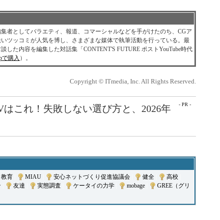
集者としてバラエティ、報道、コマーシャルなどを手がけたのち、CGア
鋭いツッコミが人気を博し、さまざまな媒体で執筆活動を行っている。最
容を編集した対話集「CONTENT'S FUTURE ポストYouTube時代
o.jpで購入
）。
Copyright © ITmedia, Inc. All Rights Reserved.
- PR -
Vはこれ！失敗しない選び方と、2026年
教育
|
MIAU
|
安心ネットづくり促進協議会
|
健全
|
高校
|
ン
|
友達
|
実態調査
|
ケータイの力学
|
mobage
|
GREE（グリ