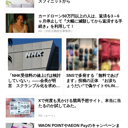
スフィニットから
カードローン50万円以上の人は、返済を3～6
ヶ月停止して『大幅に減額してから返済する手
続き』を利用して！
AD（渋谷法務総合事務所）
「NHK受信料の値上げは検討
SNSで多発する「無料であげ
していない」――会長が明
ます」投稿の正体 “お涙ち
言 スクランブル化を求める
ょうだい”で偽サイトやLINE
声絶えず
へ誘導するカラクリ
Xで何度も見かける競馬予想サイト、本当に当
たるのか試してみた。
AD（ルーツ）
WAON POINTやAEON Payのキャンペーンま