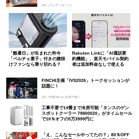
AD（クレディセゾン）
「酷暑日」が生まれた昨今
Rakuten Linkに「AI通話要
「ペルチェ素子」付きの腰掛
約機能」、楽天モバイル契約
けファンなら乗り切れる？
者は追加料金なしで使える
FINCHI主催「IVS2026」トークセッションが
話題に！
AD（FINCHI on GOETHE）
工事不要で14畳まで冷房可能「タンスのゲン
スポットクーラー 79800020」がタイムセール
で10％オフの5万3999円に
「え、こんなセールやってたの？」80％OFF