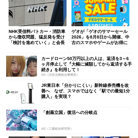
NHK受信料パトカー・消防車
ゲオが「ゲオのサマーセール
から徴収問題、猛反発を受け
2026」を8月8日から開催、中
「検討を進めていく」と会長
古のスマホやゲームがお得に
カードローン50万円以上の人は、返済を3～6
ヶ月停止して『大幅に減額してから返済する手
続き』を利用して！
AD（渋谷法務総合事務所）
JR東日本「分かりにくい」新幹線券売機を改
善へ なぜ、スマホではなく「駅での最短1分
購入」を実現？
「創薬立国」復活への分岐点
AD（三菱総合研究所）