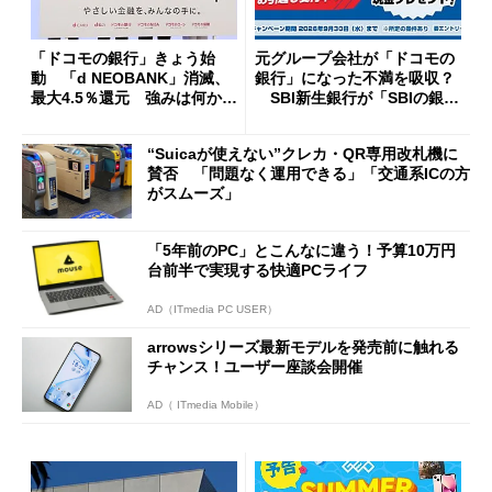
「ドコモの銀行」きょう始
元グループ会社が「ドコモの
動 「d NEOBANK」消滅、
銀行」になった不満を吸収？
最大4.5％還元 強みは何か解
SBI新生銀行が「SBIの銀
説
行」として最大5.2万円のキャ
ッシュバックキャンペーンを
“Suicaが使えない”クレカ・QR専用改札機に
開催
賛否 「問題なく運用できる」「交通系ICの方
がスムーズ」
「5年前のPC」とこんなに違う！予算10万円
台前半で実現する快適PCライフ
AD（ITmedia PC USER）
arrowsシリーズ最新モデルを発売前に触れる
チャンス！ユーザー座談会開催
AD（ ITmedia Mobile）