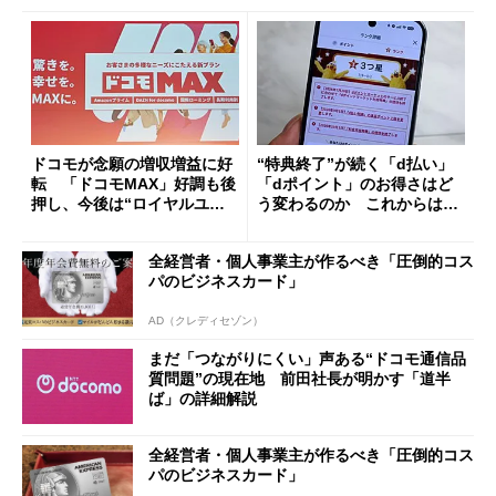
ドコモが念願の増収増益に好
“特典終了”が続く「d払い」
転 「ドコモMAX」好調も後
「dポイント」のお得さはど
押し、今後は“ロイヤルユー
う変わるのか これからは
ザー”を重視
「dカード」の利用が得策？
全経営者・個人事業主が作るべき「圧倒的コス
パのビジネスカード」
AD（クレディセゾン）
まだ「つながりにくい」声ある“ドコモ通信品
質問題”の現在地 前田社長が明かす「道半
ば」の詳細解説
全経営者・個人事業主が作るべき「圧倒的コス
パのビジネスカード」