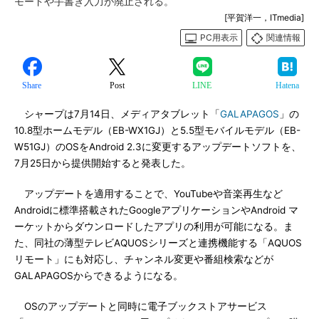
モードや手書き入力が廃止される。
[平賀洋一，ITmedia]
PC用表示
関連情報
Share
Post
LINE
Hatena
シャープは7月14日、メディアタブレット「
GALAPAGOS
」の
10.8型ホームモデル（EB-WX1GJ）と5.5型モバイルモデル（EB-
W51GJ）のOSをAndroid 2.3に変更するアップデートソフトを、
7月25日から提供開始すると発表した。
アップデートを適用することで、YouTubeや音楽再生など
Androidに標準搭載されたGoogleアプリケーションやAndroid マ
ーケットからダウンロードしたアプリの利用が可能になる。ま
た、同社の薄型テレビAQUOSシリーズと連携機能する「AQUOS
リモート」にも対応し、チャンネル変更や番組検索などが
GALAPAGOSからできるようになる。
OSのアップデートと同時に電子ブックストアサービス