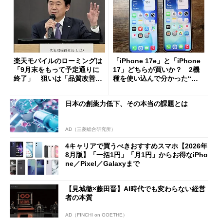
楽天モバイルのローミングは
「iPhone 17e」と「iPhone
「9月末をもって予定通りに
17」どちらが買いか？ 2機
終了」 狙いは「品質改善」
種を使い込んで分かった“ス
ただし「ルーラル限定で期
ペック表にない違い”
限を切った新契約」の可能性
日本の創薬力低下、その本当の課題とは
も
AD（三菱総合研究所）
4キャリアで買うべきおすすめスマホ【2026年
8月版】「一括1円」「月1円」からお得なiPho
ne／Pixel／Galaxyまで
【見城徹×藤田晋】AI時代でも変わらない経営
者の本質
AD（FINCHI on GOETHE）