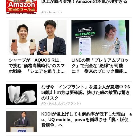
以上が続々登場！Amazonの本気が凄すぎる
AD（Amazon）
シャープが「AQUOS R11」
LINEの新「プレミアムブロッ
で挑む“価格高騰時代”のスマ
ク」で完全な“絶縁”が可能
ホ戦略 「シェアを追うより
に？ 従来のブロック機能と
も既存ユーザーを大切に」
の決定的な違い
なぜ今「インプラント」を選ぶ人が急増中？6
5歳以上の方は要確認。抜けた歯の放置は驚き
のリスク
AD（あんしんインプラント）
KDDIが値上げしても解約率が低下した理由 a
u、UQ mobile、povoを循環させ「脱・販促
費競争」へ