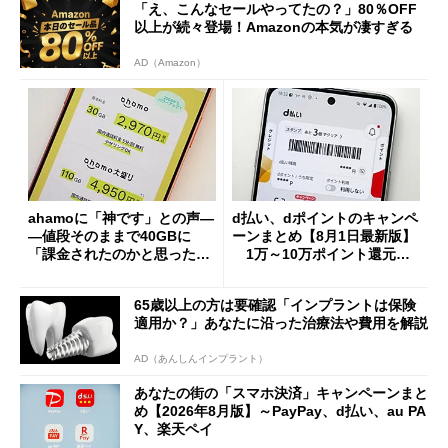
「え、こんなセールやってたの？」80％OFF
以上が続々登場！Amazonの本気が凄すぎる
AD（Amazon）
ahamoに「神です」との声―
d払い、dポイントのキャンペ
―値段そのままで40GBに
ーンまとめ【8月1日最新版】
「課金されたのかと思った」
1万～10万ポイント還元の
と戸惑いも
施策がめじろ押し
65歳以上の方は要確認「インプラントは保険
適用か？」あなたに沿った治療法や費用を解説
AD（あんしんインプラント）
あなたの街の「スマホ決済」キャンペーンまと
め【2026年8月版】～PayPay、d払い、au PA
Y、楽天ペイ