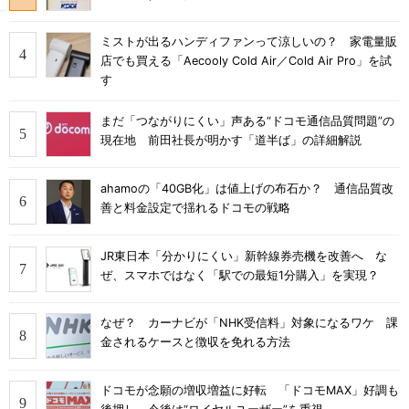
ミストが出るハンディファンって涼しいの？ 家電量販
店でも買える「Aecooly Cold Air／Cold Air Pro」を試
す
まだ「つながりにくい」声ある“ドコモ通信品質問題”の
現在地 前田社長が明かす「道半ば」の詳細解説
ahamoの「40GB化」は値上げの布石か？ 通信品質改
善と料金設定で揺れるドコモの戦略
JR東日本「分かりにくい」新幹線券売機を改善へ な
ぜ、スマホではなく「駅での最短1分購入」を実現？
なぜ？ カーナビが「NHK受信料」対象になるワケ 課
金されるケースと徴収を免れる方法
ドコモが念願の増収増益に好転 「ドコモMAX」好調も