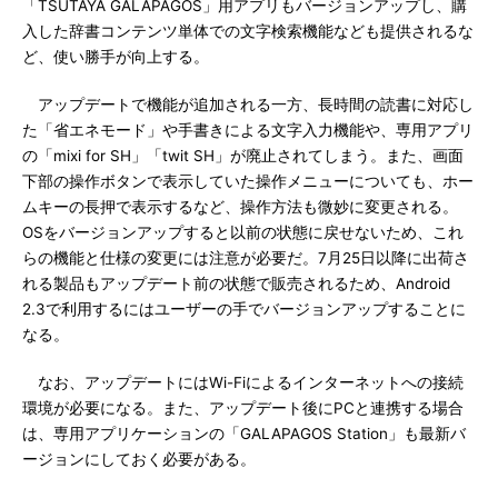
「TSUTAYA GALAPAGOS」用アプリもバージョンアップし、購
入した辞書コンテンツ単体での文字検索機能なども提供されるな
ど、使い勝手が向上する。
アップデートで機能が追加される一方、長時間の読書に対応し
た「省エネモード」や手書きによる文字入力機能や、専用アプリ
の「mixi for SH」「twit SH」が廃止されてしまう。また、画面
下部の操作ボタンで表示していた操作メニューについても、ホー
ムキーの長押で表示するなど、操作方法も微妙に変更される。
OSをバージョンアップすると以前の状態に戻せないため、これ
らの機能と仕様の変更には注意が必要だ。7月25日以降に出荷さ
れる製品もアップデート前の状態で販売されるため、Android
2.3で利用するにはユーザーの手でバージョンアップすることに
なる。
なお、アップデートにはWi-Fiによるインターネットへの接続
環境が必要になる。また、アップデート後にPCと連携する場合
は、専用アプリケーションの「GALAPAGOS Station」も最新バ
ージョンにしておく必要がある。