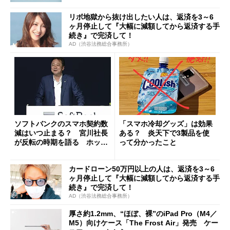
リボ地獄から抜け出したい人は、返済を3～6
ヶ月停止して『大幅に減額してから返済する手
続き』で完済して！
AD（渋谷法務総合事務所）
ソフトバンクのスマホ契約数
「スマホ冷却グッズ」は効果
減はいつ止まる？ 宮川社長
ある？ 炎天下で3製品を使
が反転の時期を語る ホッピ
って分かったこと
ング対策は「真剣にやりすぎ
た」
カードローン50万円以上の人は、返済を3～6
ヶ月停止して『大幅に減額してから返済する手
続き』で完済して！
AD（渋谷法務総合事務所）
厚さ約1.2mm、“ほぼ、裸”のiPad Pro（M4／
M5）向けケース「The Frost Air」発売 ケー