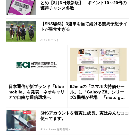
とめ【8月6日最新版】 ポイント10～20倍の
獲得チャンス多数
【SNS騒然】3連単を当て続ける競馬予想サイ
トが異常すぎる
AD（ルーツ）
日本通信が新ブランド「blue
IIJmioの「スマホ大特価セー
mobile」を発表 ネオキャリ
ル」に「Galaxy Z8」シリー
アで自由な通信環境へ
ズ3機種が登場 「moto g37
j」や「OPPO Find X9 Ultr
a」も
SNSアカウントを着実に成長。実はみんなココ
使ってます。
AD（Dreaw合同会社）