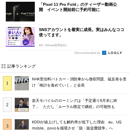
「Pixel 11 Pro Fold」のティーザー動画公
開 イベント開始前に予約可能に
SNSアカウントを着実に成長。実はみんなココ
使ってます。
AD（Dreaw合同会社）
Recommended by
記事ランキング
NHK受信料パトカー・消防車から徴収問題、猛反発を受
け「検討を進めていく」と会長
楽天モバイルのローミングは「予定通り9月末に終
了」 ただし「ルーラル限定で継続」の可能性も
KDDIが値上げしても解約率が低下した理由 au、UQ
mobile、povoを循環させ「脱・販促費競争」へ