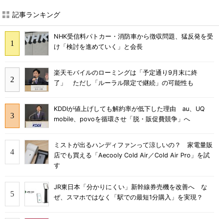
記事ランキング
NHK受信料パトカー・消防車から徴収問題、猛反発を受
け「検討を進めていく」と会長
楽天モバイルのローミングは「予定通り9月末に終
了」 ただし「ルーラル限定で継続」の可能性も
KDDIが値上げしても解約率が低下した理由 au、UQ
mobile、povoを循環させ「脱・販促費競争」へ
ミストが出るハンディファンって涼しいの？ 家電量販
店でも買える「Aecooly Cold Air／Cold Air Pro」を試
す
JR東日本「分かりにくい」新幹線券売機を改善へ な
ぜ、スマホではなく「駅での最短1分購入」を実現？