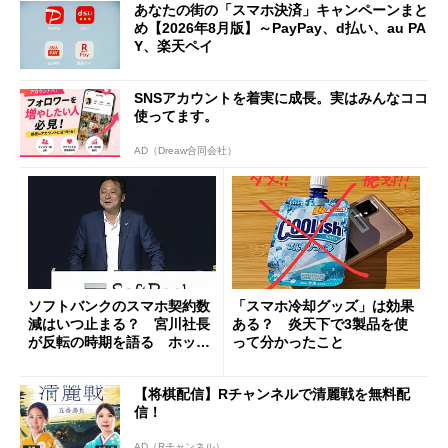
あなたの街の「スマホ決済」キャンペーンまと
め【2026年8月版】～PayPay、d払い、au PA
Y、楽天ペイ
SNSアカウントを着実に成長。実はみんなココ
使ってます。
AD（Dreaw合同会社）
ソフトバンクのスマホ契約数
「スマホ冷却グッズ」は効果
減はいつ止まる？ 宮川社長
ある？ 炎天下で3製品を使
が反転の時期を語る ホッピ
って分かったこと
ング対策は「真剣にやりすぎ
た」
【将棋配信】Rチャンネルで清麗戦を無料配
信！
AD（Rチャンネル）