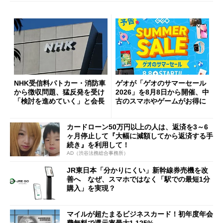
NHK受信料パトカー・消防車
ゲオが「ゲオのサマーセール
から徴収問題、猛反発を受け
2026」を8月8日から開催、中
「検討を進めていく」と会長
古のスマホやゲームがお得に
カードローン50万円以上の人は、返済を3～6
ヶ月停止して『大幅に減額してから返済する手
続き』を利用して！
AD（渋谷法務総合事務所）
JR東日本「分かりにくい」新幹線券売機を改
善へ なぜ、スマホではなく「駅での最短1分
購入」を実現？
マイルが超たまるビジネスカード！初年度年会
費無料で還元率最大1.125%