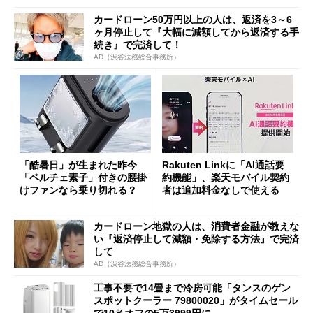
カードローン50万円以上の人は、返済を3～6
ヶ月停止して『大幅に減額してから返済する手
続き』で完済して！
AD（渋谷法務総合事務所）
「酷暑日」が生まれた昨今
Rakuten Linkに「AI通話要
「ペルチェ素子」付きの腰掛
約機能」、楽天モバイル契約
けファンなら乗り切れる？
者は追加料金なしで使える
カードローン地獄の人は、消費者金融が教えな
い『返済停止して減額・免除する方法』で完済
して
AD（渋谷法務総合事務所）
工事不要で14畳まで冷房可能「タンスのゲン
スポットクーラー 79800020」がタイムセール
で10％オフの5万3999円に