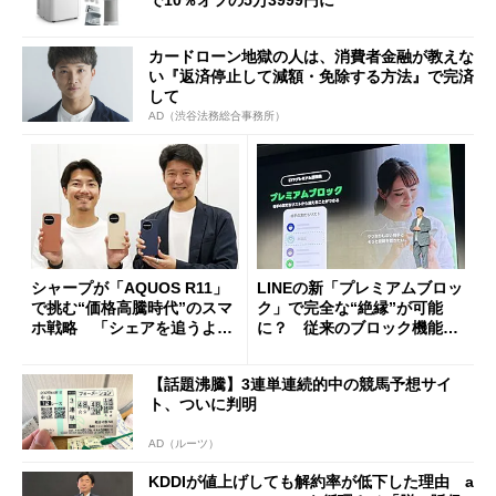
カードローン地獄の人は、消費者金融が教えな
い『返済停止して減額・免除する方法』で完済
して
AD（渋谷法務総合事務所）
シャープが「AQUOS R11」
LINEの新「プレミアムブロッ
で挑む“価格高騰時代”のスマ
ク」で完全な“絶縁”が可能
ホ戦略 「シェアを追うより
に？ 従来のブロック機能と
も既存ユーザーを大切に」
の決定的な違い
【話題沸騰】3連単連続的中の競馬予想サイ
ト、ついに判明
AD（ルーツ）
KDDIが値上げしても解約率が低下した理由 a