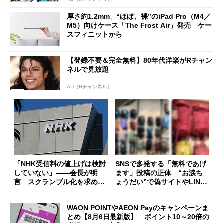
厚さ約1.2mm、“ほぼ、裸”のiPad Pro（M4／
M5）向けケース「The Frost Air」発売 ケー
スフィニットから
【登録不要＆完全無料】80年代洋楽がRチャン
ネルで見放題
AD（Rチャンネル）
「NHK受信料の値上げは検討
SNSで多発する「無料であげ
していない」――会長が明
ます」投稿の正体 “お涙ち
言 スクランブル化を求める
ょうだい”で偽サイトやLINE
声絶えず
へ誘導するカラクリ
WAON POINTやAEON Payのキャンペーンま
とめ【8月6日最新版】 ポイント10～20倍の