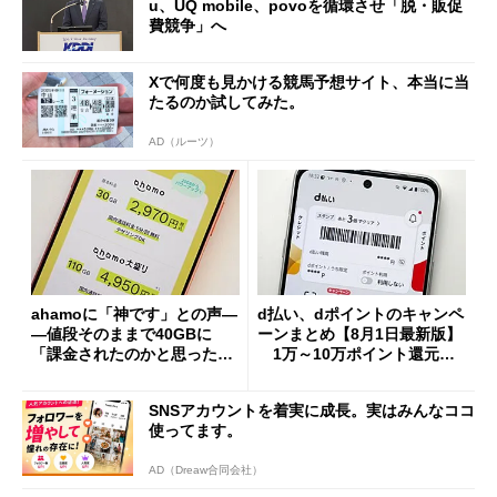
u、UQ mobile、povoを循環させ「脱・販促
費競争」へ
Xで何度も見かける競馬予想サイト、本当に当
たるのか試してみた。
AD（ルーツ）
ahamoに「神です」との声―
d払い、dポイントのキャンペ
―値段そのままで40GBに
ーンまとめ【8月1日最新版】
「課金されたのかと思った」
1万～10万ポイント還元の
と戸惑いも
施策がめじろ押し
SNSアカウントを着実に成長。実はみんなココ
使ってます。
AD（Dreaw合同会社）