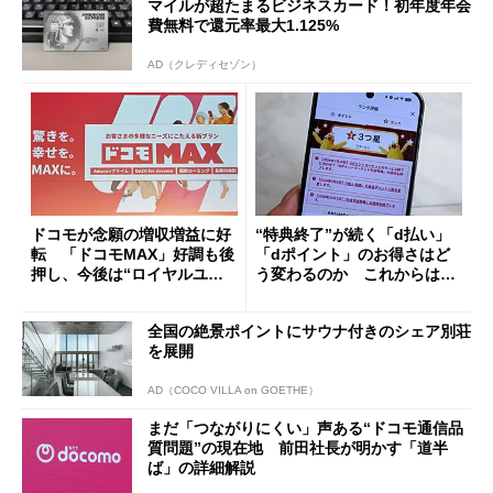
マイルが超たまるビジネスカード！初年度年会
費無料で還元率最大1.125%
AD（クレディセゾン）
ドコモが念願の増収増益に好
“特典終了”が続く「d払い」
転 「ドコモMAX」好調も後
「dポイント」のお得さはど
押し、今後は“ロイヤルユー
う変わるのか これからは
ザー”を重視
「dカード」の利用が得策？
全国の絶景ポイントにサウナ付きのシェア別荘
を展開
AD（COCO VILLA on GOETHE）
まだ「つながりにくい」声ある“ドコモ通信品
質問題”の現在地 前田社長が明かす「道半
ば」の詳細解説