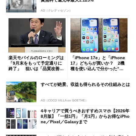
AD（クレディセゾン）
楽天モバイルのローミングは
「iPhone 17e」と「iPhone
「9月末をもって予定通りに
17」どちらが買いか？ 2機
終了」 狙いは「品質改善」
種を使い込んで分かった“ス
ただし「ルーラル限定で期
ペック表にない違い”
限を切った新契約」の可能性
すべてが絶景、収益も得られるその仕組みとは
も
AD（COCO VILLA on GOETHE）
4キャリアで買うべきおすすめスマホ【2026年
8月版】「一括1円」「月1円」からお得なiPho
ne／Pixel／Galaxyまで