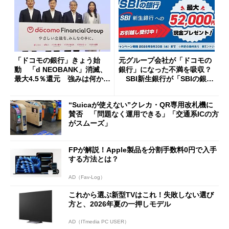
「ドコモの銀行」きょう始
元グループ会社が「ドコモの
動 「d NEOBANK」消滅、
銀行」になった不満を吸収？
最大4.5％還元 強みは何か解
SBI新生銀行が「SBIの銀
説
行」として最大5.2万円のキャ
ッシュバックキャンペーンを
“Suicaが使えない”クレカ・QR専用改札機に
開催
賛否 「問題なく運用できる」「交通系ICの方
がスムーズ」
FPが解説！Apple製品を分割手数料0円で入手
する方法とは？
AD（Fav-Log）
これから選ぶ新型TVはこれ！失敗しない選び
方と、2026年夏の一押しモデル
AD（ITmedia PC USER）