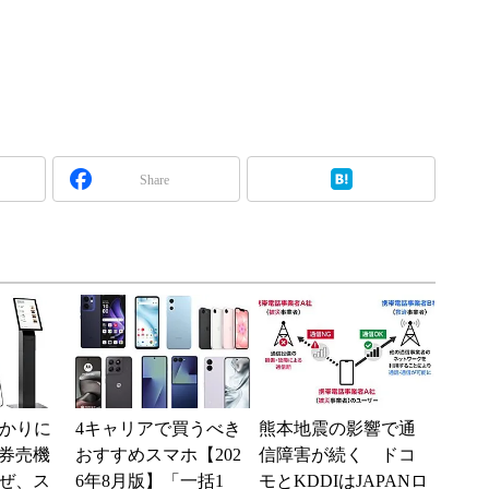
Share
分かりに
4キャリアで買うべき
熊本地震の影響で通
券売機
おすすめスマホ【202
信障害が続く ドコ
ぜ、ス
6年8月版】「一括1
モとKDDIはJAPANロ