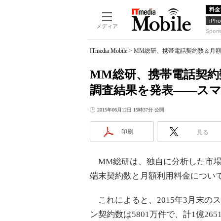
料金
iPho
メディア
Spon
ITmedia Mobile
>
MM総研、携帯電話契約数＆月額
MM総研、携帯電話契約
調査結果を発表――スマ
2015年06月12日 15時37分 公開
印刷
見る
MM総研は、独自に分析した市場デ
端末契約数と月額利用料金について
これによると、2015年3月末の
ン契約数は5801万件で、計1億2