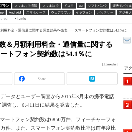
プラン
スマホお得情報
スマホ決済
ドコモ
ソフトバンク
楽天モバイル
au
スマホケース
ウェアラブル
イヤフォン
バッテリー
デジモノ
ne
Android
sored ｜
IIJmio
利用料金・通信量に関する調査結果を発表――スマートフォン契約数は54.1％に
数＆月額利用料金・通信量に関する
ートフォン契約数は54.1％に
[
ITmedia
]
アク
Share
ータとユーザー調査から2015年3月末の携帯電話
調査し、6月11日に結果を発表した。
スマートフォン契約数は6850万件、フィーチャーフォ
651万件。また、スマートフォン契約数比率は前年度比