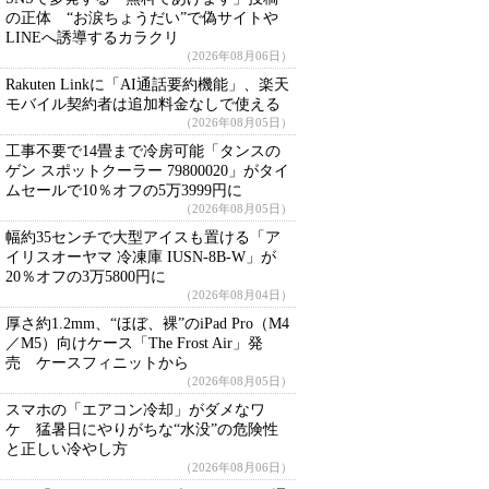
の正体 “お涙ちょうだい”で偽サイトや
LINEへ誘導するカラクリ
（2026年08月06日）
Rakuten Linkに「AI通話要約機能」、楽天
モバイル契約者は追加料金なしで使える
（2026年08月05日）
工事不要で14畳まで冷房可能「タンスの
ゲン スポットクーラー 79800020」がタイ
ムセールで10％オフの5万3999円に
（2026年08月05日）
幅約35センチで大型アイスも置ける「ア
イリスオーヤマ 冷凍庫 IUSN-8B-W」が
20％オフの3万5800円に
（2026年08月04日）
厚さ約1.2mm、“ほぼ、裸”のiPad Pro（M4
／M5）向けケース「The Frost Air」発
売 ケースフィニットから
（2026年08月05日）
スマホの「エアコン冷却」がダメなワ
ケ 猛暑日にやりがちな“水没”の危険性
と正しい冷やし方
（2026年08月06日）