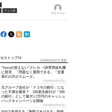
チョイ得
マイページ
セストップ10
2026年08月07日 更新
“Suicaが使えない”クレカ・QR専用改札機
に賛否 「問題なく運用できる」「交通
系ICの方がスムーズ」
（2026年08月05日）
元グループ会社が「ドコモの銀行」にな
った不満を吸収？ SBI新生銀行が「SBI
の銀行」として最大5.2万円のキャッシュ
バックキャンペーンを開催
（2026年08月05日）
SNSで多発する「無料であげます」投稿