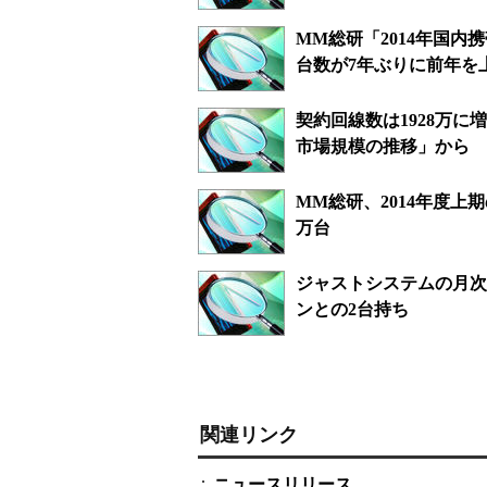
MM総研「2014年国
台数が7年ぶりに前年を
契約回線数は1928万に
市場規模の推移」から
MM総研、2014年度上
万台
ジャストシステムの月次
ンとの2台持ち
関連リンク
ニュースリリース