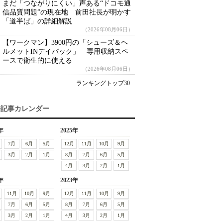
まだ「つながりにくい」声ある“ドコモ通
信品質問題”の現在地 前田社長が明かす
「道半ば」の詳細解説
（2026年08月06日）
【ワークマン】3900円の「シューズ＆ヘ
ルメットINデイパック」 専用収納スペ
ースで衛生的に使える
（2026年08月06日）
ランキングトップ30
去記事カレンダー
年
2025年
7月
6月
5月
12月
11月
10月
9月
3月
2月
1月
8月
7月
6月
5月
4月
3月
2月
1月
年
2023年
11月
10月
9月
12月
11月
10月
9月
7月
6月
5月
8月
7月
6月
5月
3月
2月
1月
4月
3月
2月
1月