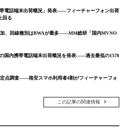
内携帯電話端末出荷概況」発表――フィーチャーフォン出荷
上回る
増加、回線種別はBWAが最多――MM総研「国内MVNO
期の国内携帯電話端末出荷概況を発表――過去最低の1578
定点調査――格安スマホ利用者4割がフィーチャーフォ
この記事の関連情報