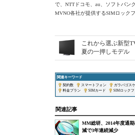
で、NTTドコモ、au、ソフトバ
MVNO各社が提供するSIMロッ
これから選ぶ新型T
夏の一押しモデル
関連キーワード
契約数
|
スマートフォン
|
ガラパゴス
料金プラン
|
SIMカード
|
SIMロック
関連記事
MM総研、2014年度通
減で3年連続減少