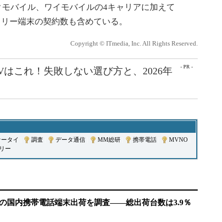
ンクモバイル、ワイモバイルの4キャリアに加えて
クフリー端末の契約数も含めている。
Copyright © ITmedia, Inc. All Rights Reserved.
- PR -
Vはこれ！失敗しない選び方と、2026年
ケータイ
|
調査
|
データ通信
|
MM総研
|
携帯電話
|
MVNO
|
フリー
期の国内携帯電話端末出荷を調査――総出荷台数は3.9％