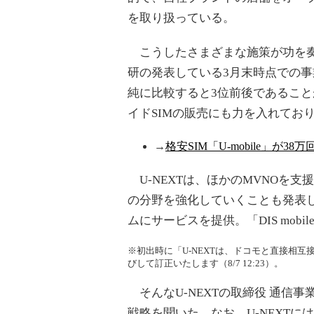
を取り扱っている。
こうしたさまざまな施策が功を奏
研の発表している3月末時点での
純に比較すると3位前後であるこ
イドSIMの販売にも力を入れてお
→
格安SIM「U-mobile」が3
U-NEXTは、ほかのMVNOを支
の分野を強化していくことも発表
ムにサービスを提供。「DIS mob
※初出時に「U-NEXTは、ドコモと直接相
びして訂正いたします（8/7 12:23）。
そんなU-NEXTの取締役 通信
戦略を聞いた。なお、U-NEXTに