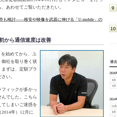
も、あわせてご覧いただきたい。
も検討――格安や映像を武器に伸びる「U-mobile」の
当初から通信速度は改善
」を始めてから、ユ
、御社を取り巻く状
過
。まずは、定額プラ
2026
ださい。
8月
4月
フィックが多かっ
せんでした。こちら
2024
えてしまいご迷惑を
12月
014年）12月に
8月