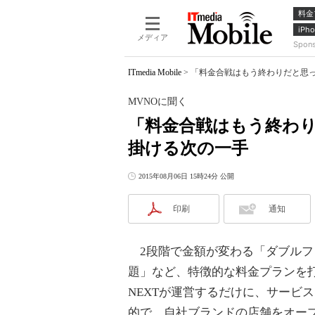
料金
iPho
メディア
Spon
ITmedia Mobile
>
「料金合戦はもう終わりだと思って
MVNOに聞く
「料金合戦はもう終わり
掛ける次の一手
2015年08月06日 15時24分 公開
印刷
通知
2段階で金額が変わる「ダブルフィ
題」など、特徴的な料金プランを打ち
NEXTが運営するだけに、サービ
的で、自社ブランドの店舗をオープ