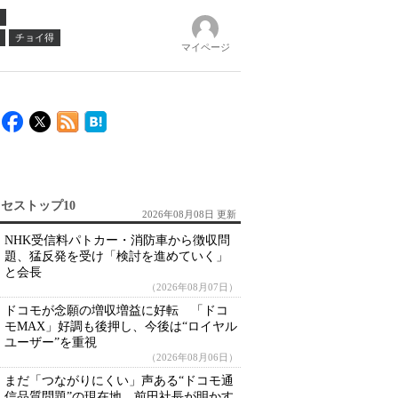
チョイ得
マイページ
セストップ10
2026年08月08日 更新
NHK受信料パトカー・消防車から徴収問
題、猛反発を受け「検討を進めていく」
と会長
（2026年08月07日）
ドコモが念願の増収増益に好転 「ドコ
モMAX」好調も後押し、今後は“ロイヤル
ユーザー”を重視
（2026年08月06日）
まだ「つながりにくい」声ある“ドコモ通
信品質問題”の現在地 前田社長が明かす