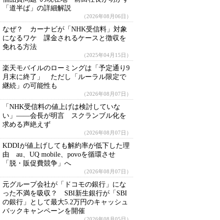
「道半ば」の詳細解説
（2026年08月06日）
なぜ？ カーナビが「NHK受信料」対象
になるワケ 課金されるケースと徴収を
免れる方法
（2025年04月15日）
楽天モバイルのローミングは「予定通り9
月末に終了」 ただし「ルーラル限定で
継続」の可能性も
（2026年08月07日）
「NHK受信料の値上げは検討していな
い」――会長が明言 スクランブル化を
求める声絶えず
（2026年08月07日）
KDDIが値上げしても解約率が低下した理
由 au、UQ mobile、povoを循環させ
「脱・販促費競争」へ
（2026年08月07日）
元グループ会社が「ドコモの銀行」にな
った不満を吸収？ SBI新生銀行が「SBI
の銀行」として最大5.2万円のキャッシュ
バックキャンペーンを開催
（2026年08月05日）