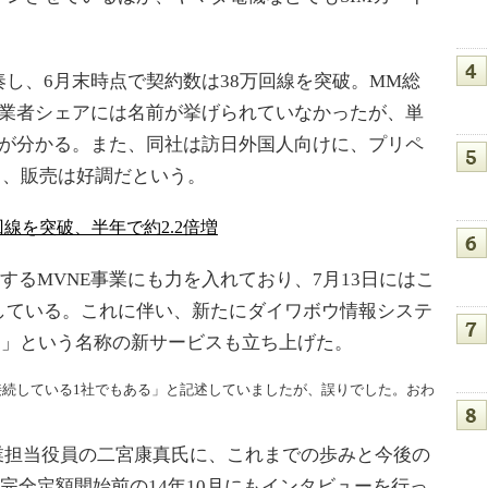
し、6月末時点で契約数は38万回線を突破。MM総
事業者シェアには名前が挙げられていなかったが、単
とが分かる。また、同社は訪日外国人向けに、プリペ
り、販売は好調だという。
8万回線を突破、半年で約2.2倍増
援するMVNE事業にも力を入れており、7月13日にはこ
している。これに伴い、新たにダイワボウ情報システ
ile」という名称の新サービスも立ち上げた。
互接続している1社でもある」と記述していましたが、誤りでした。おわ
事業担当役員の二宮康真氏に、これまでの歩みと今後の
は完全定額開始前の14年10月にもインタビューを行っ