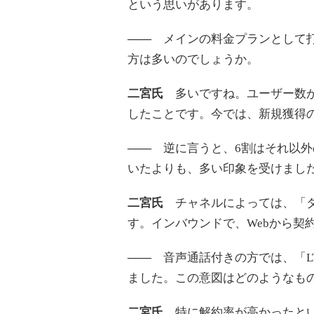
という思いがあります。
――
メインの料金プランとして打ち
方は多いのでしょうか。
二宮氏
多いですね。ユーザー数が
したことです。今では、新規獲得
――
逆に言うと、6割はそれ以外
いたよりも、多い印象を受けまし
二宮氏
チャネルによっては、「ダ
す。インバウンドで、Webから契
――
音声通話付きの方では、「LT
ました。この意図はどのようなも
二宮氏
特に解約率が高かったとい