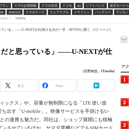
プラン
スマホお得情報
スマホ決済
ドコモ
ソフトバンク
楽天モバイル
au
スマホケース
ウェアラブル
イヤフォン
バッテリー
デジモノ
ne
Android
sored ｜
IIJmio
いる」――U-NEXTが仕掛ける次の一手：MVNOに聞く（1/2 ページ）
だと思っている」――U-NEXTが仕
アク
[
石野純也
，
ITmedia
]
見る
Share
ックス」や、容量が無制限になる「LTE 使い放
出す「U-mobile」。映像サービスを手掛けるU-
スとの連携も魅力だ。同社は、ショップ展開にも積極
ンさせているほか、ヤマダ電機などでもSIMカード