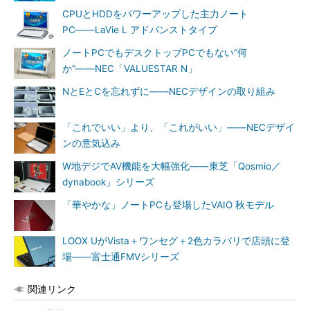
CPUとHDDをパワーアップした主力ノート
PC――LaVie L アドバンストタイプ
ノートPCでもデスクトップPCでもない“何
か”――NEC「VALUESTAR N」
NとEとCを忘れずに――NECデザインの取り組み
「これでいい」より、「これがいい」――NECデザイ
ンの意気込み
W地デジでAV機能を大幅強化――東芝「Qosmio／
dynabook」シリーズ
「華やかな」ノートPCも登場したVAIO 秋モデル
LOOX UがVista＋ワンセグ＋2色カラバリで店頭に登
場――富士通FMVシリーズ
関連リンク