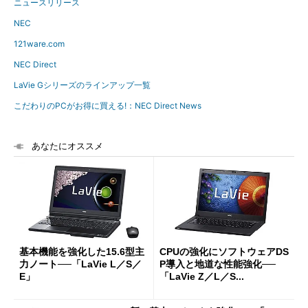
ニュースリリース
NEC
121ware.com
NEC Direct
LaVie Gシリーズのラインアップ一覧
こだわりのPCがお得に買える!：NEC Direct News
あなたにオススメ
基本機能を強化した15.6型主
CPUの強化にソフトウェアDS
力ノート──「LaVie L／S／
P導入と地道な性能強化──
E」
「LaVie Z／L／S...