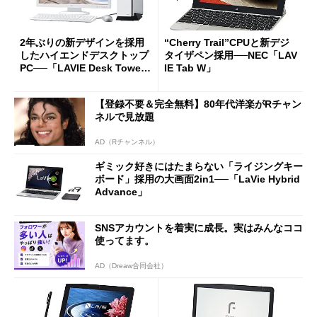
2年ぶりの新デザインを採用
“Cherry Trail”CPUと新デジ
したハイエンドデスクトップ
タイザペン採用──NEC「LAV
PC──「LAVIE Desk Towe
IE Tab W」
r」
【登録不要＆完全無料】80年代洋楽がRチャン
ネルで見放題
AD（Rチャンネル）
ギミック好きにはたまらない「ライジングキー
ボード」採用の大画面2in1──「LaVie Hybrid
Advance」
SNSアカウントを着実に成長。実はみんなココ
使ってます。
AD（Dreaw合同会社）