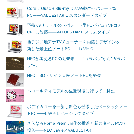
Core 2 Quad＋Blu-ray Disc搭載のセパレート型
PC――VALUESTAR L スタンダードタイプ
容積7.9リットルのセパレート型PCがデュアルコア
CPUに対応――VALUESTAR L スリムタイプ
地デジ／地アナTVチューナーを内蔵しデザインを一
新した最上位ノートPC――LaVie C
NECが考えるPCの近未来――“カラバリ”から“ガラバ
リ”へ
NEC、3Dデザイン天板ノートPCを発売
ハローキティモデルの生誕現場に行って、見た！
ボディカラーを一新し新色も登場したベーシックノー
トPC――LaVie L ベーシックタイプ
さらなるHome Premium化の推進と新スタイルPCの
投入――NEC LaVie／VALUESTAR