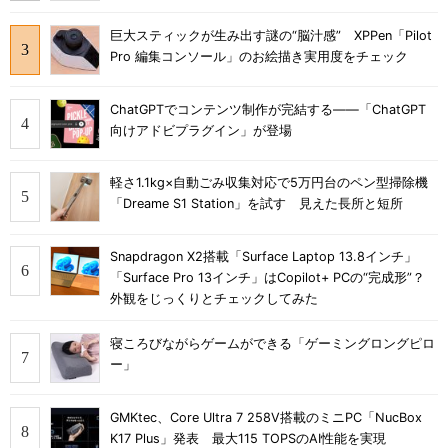
巨大スティックが生み出す謎の“脳汁感” XPPen「Pilot
Pro 編集コンソール」のお絵描き実用度をチェック
ChatGPTでコンテンツ制作が完結する――「ChatGPT
向けアドビプラグイン」が登場
軽さ1.1kg×自動ごみ収集対応で5万円台のペン型掃除機
「Dreame S1 Station」を試す 見えた長所と短所
Snapdragon X2搭載「Surface Laptop 13.8インチ」
「Surface Pro 13インチ」はCopilot+ PCの“完成形”？
外観をじっくりとチェックしてみた
寝ころびながらゲームができる「ゲーミングロングピロ
ー」
GMKtec、Core Ultra 7 258V搭載のミニPC「NucBox
K17 Plus」発表 最大115 TOPSのAI性能を実現