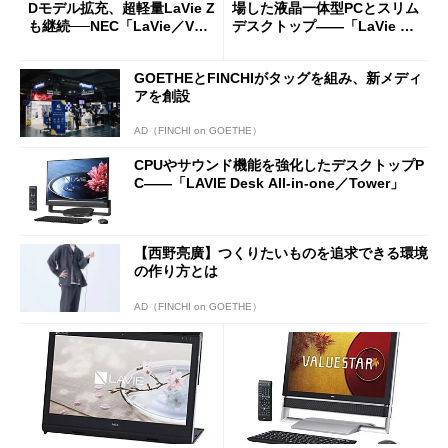
Dモデル拡充、超軽量LaVie Z
場した液晶一体型PCとスリム
も継続──NEC「LaVie／VAL
デスクトップ――「LaVie De
UESTAR」新モデル (1/3)
sk All-in-One／Tower」
GOETHEとFINCHIがタッグを組み、新メディ
アを創設
AD（FINCHI on GOETHE）
CPUやサウンド機能を強化したデスクトップP
C――「LAVIE Desk All-in-one／Tower」
【西野亮廣】つくりたいものを追求できる環境
の作り方とは
AD（FINCHI on GOETHE）