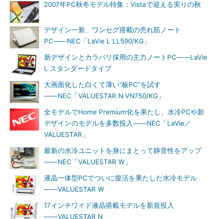
2007年PC秋冬モデル特集：Vistaで迎える実りの秋
デザイン一新、ワンセグ搭載の売れ筋ノート
PC――NEC「LaVie L LL590/KG」
新デザインとカラバリ採用の主力ノートPC――LaVie
L スタンダードタイプ
大画面化した白くて薄い“板PC”を試す
――NEC「VALUESTAR N VN750/KG」
全モデルでHome Premium化を果たし、水冷PCや新
デザインのモデルを多数投入――NEC「LaVie／
VALUESTAR」
最新の水冷ユニットを身にまとって静音性をアップ
――NEC「VALUESTAR W」
液晶一体型PCでついに復活を果たした水冷モデル
――VALUESTAR W
17インチワイド液晶搭載モデルを新規投入
――VALUESTAR N