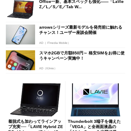
Office一新、基本スペックも強化――「LaVie
Z／L／S／E／Tab W...
arrowsシリーズ最新モデルを発売前に触れる
チャンス！ユーザー座談会開催
AD（ ITmedia Mobile）
スマホ2GBで月額850円～ 格安SIMをお得に使
うキャンペーン実施中！
AD（IIJmio）
着脱式も加わってラインアッ
Thunderbolt 3端子を備えた
プ充実──「LAVIE Hybrid ZE
「VEGA」と全画面液晶の