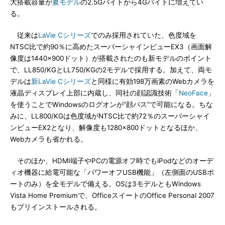
大搭載容量が
夏モデル
の2.5Gバイトから4Gバイトに増えてい
る。
従来は
LaVie Cシリーズ
でのみ採用されていた、色度域を
NTSC比で約90％に高めたスーパーシャインビューEX3（画面解
像度は1440×900ドット）が搭載されたのも新モデルのポイント
で、LL850/KGとLL750/KGの2モデルで採用する。加えて、両モ
デルは
新LaVie Cシリーズ
と同様に有効198万画素のWebカメラを
液晶ディスプレイ上部に内蔵し、同社の顔認識技術「
NeoFace
」
を使うことでWindowsのログオンが“顔パス”で可能になる。ちな
みに、LL800/KGは色度域がNTSC比で約72％のスーパーシャイ
ンビューEX2となり、解像度も1280×800ドットとなるほか、
Webカメラも省かれる。
そのほか、HDMI端子やPCの電源オフ時でもiPodなどのオーデ
ィオ機器に給電可能な「パワーオフUSB機能」（左側面のUSBポ
ートのみ）を全モデルで備える。OSは3モデルともWindows
Vista Home Premiumで、OfficeスイートのOffice Personal 2007
もプリインストールされる。