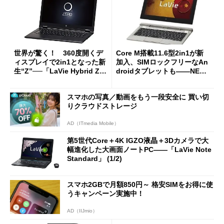
世界が驚く！ 360度開くデ
Core M搭載11.6型2in1が新
ィスプレイで2in1となった新
加入、SIMロックフリーなAn
生“Z”──「LaVie Hybrid ZE
droidタブレットも――NEC
RO」
「VALUESTAR」「LaVie」
秋冬モデルの見どころ (1/2)
スマホの写真／動画をもう一段安全に 買い切
りクラウドストレージ
AD（ITmedia Mobile）
第5世代Core＋4K IGZO液晶＋3Dカメラで大
幅進化した大画面ノートPC――「LaVie Note
Standard」 (1/2)
スマホ2GBで月額850円～ 格安SIMをお得に使
うキャンペーン実施中！
AD（IIJmio）