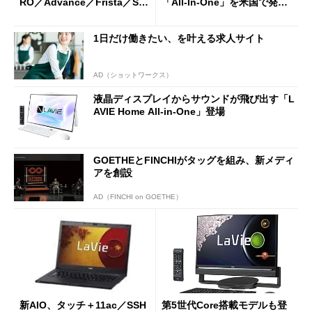
RO／Advance／Frista／Sta
「All-In-One」を米国で発表
ndard」
――NECPCがLAVIEシリーズ
のフラッグシップモデル
1日だけ働きたい、を叶える求人サイト
AD（ショットワークス）
液晶ディスプレイからサウンドが飛び出す「L
AVIE Home All-in-One」登場
GOETHEとFINCHIがタッグを組み、新メディ
アを創設
AD（FINCHI on GOETHE）
新AIO、タッチ＋11ac／SSH
第5世代Core搭載モデルも登