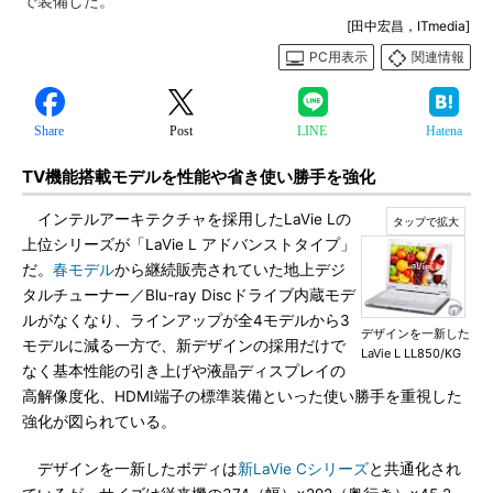
で装備した。
[田中宏昌，ITmedia]
PC用表示
関連情報
Share
Post
LINE
Hatena
TV機能搭載モデルを性能や省き使い勝手を強化
インテルアーキテクチャを採用したLaVie Lの
上位シリーズが「LaVie L アドバンストタイプ」
だ。
春モデル
から継続販売されていた地上デジ
タルチューナー／Blu-ray Discドライブ内蔵モデ
ルがなくなり、ラインアップが全4モデルから3
デザインを一新した
モデルに減る一方で、新デザインの採用だけで
LaVie L LL850/KG
なく基本性能の引き上げや液晶ディスプレイの
高解像度化、HDMI端子の標準装備といった使い勝手を重視した
強化が図られている。
デザインを一新したボディは
新LaVie Cシリーズ
と共通化され