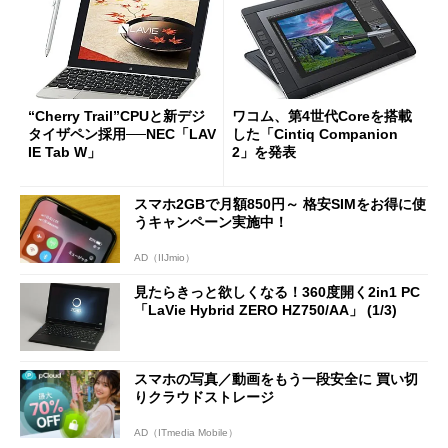
“Cherry Trail”CPUと新デジ
ワコム、第4世代Coreを搭載
タイザペン採用──NEC「LAV
した「Cintiq Companion
IE Tab W」
2」を発表
スマホ2GBで月額850円～ 格安SIMをお得に使
うキャンペーン実施中！
AD（IIJmio）
見たらきっと欲しくなる！360度開く2in1 PC
「LaVie Hybrid ZERO HZ750/AA」 (1/3)
スマホの写真／動画をもう一段安全に 買い切
りクラウドストレージ
AD（ITmedia Mobile）