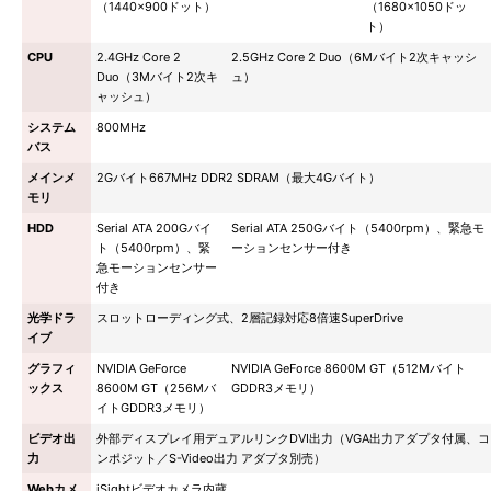
（1440×900ドット）
（1680×1050ドッ
ト）
CPU
2.4GHz Core 2
2.5GHz Core 2 Duo（6Mバイト2次キャッシ
Duo（3Mバイト2次キ
ュ）
ャッシュ）
システム
800MHz
バス
メインメ
2Gバイト667MHz DDR2 SDRAM（最大4Gバイト）
モリ
HDD
Serial ATA 200Gバイ
Serial ATA 250Gバイト（5400rpm）、緊急モ
ト（5400rpm）、緊
ーションセンサー付き
急モーションセンサー
付き
光学ドラ
スロットローディング式、2層記録対応8倍速SuperDrive
イブ
グラフィ
NVIDIA GeForce
NVIDIA GeForce 8600M GT（512Mバイト
ックス
8600M GT（256Mバ
GDDR3メモリ）
イトGDDR3メモリ）
ビデオ出
外部ディスプレイ用デュアルリンクDVI出力（VGA出力アダプタ付属、コ
力
ンポジット／S-Video出力 アダプタ別売）
Webカメ
iSightビデオカメラ内蔵