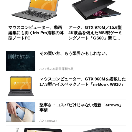
マウスコンピューター、動画
アーク、GTX 970M／15.6型
編集にも向くIris Pro搭載の薄
4K液晶を備えたMSI製ゲーミ
型ノートPC
ングノート「GS60」新モデ
ルの取り扱いを開始
その買い方、もう限界かもしれない。
AD（他力本願運営事務局）
マウスコンピューター、GTX 960Mを搭載した
17.3型ハイスペックノート「m-Book W810」
堅牢さ・コスパだけじゃない最新「arrows」
事情
AD（arrows）