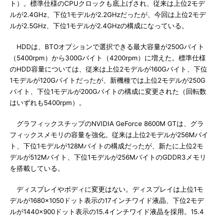
ト）。標準仕様のCPUクロックも底上げされ、従来は上位2モデ
ルが2.4GHz、下位1モデルが2.2GHzだったが、今回は上位2モデ
ルが2.5GHz、下位1モデルが2.4GHzの構成になっている。
HDDは、BTOオプションで選択できる最大容量が250Gバイト
（5400rpm）から300Gバイト（4200rpm）に増えた。標準仕様
のHDD容量については、従来は上位2モデルが160Gバイト、下位
1モデルが120Gバイトだったが、新機種では上位2モデルが250G
バイト、下位1モデルが200Gバイトの構成に変更された（回転数
はいずれも5400rpm）。
グラフィックスチップのNVIDIA GeForce 8600M GTは、グラ
フィックスメモリの容量を強化。従来は上位2モデルが256Mバイ
ト、下位1モデルが128Mバイトの構成だったが、新たに上位2モ
デルが512Mバイト、下位1モデルが256MバイトのGDDR3メモリ
を搭載している。
ディスプレイやボディに変更はない。ディスプレイは上位1モ
デルが1680×1050ドット表示の17インチワイド液晶、下位2モデ
ルが1440×900ドット表示の15.4インチワイド液晶を採用。15.4