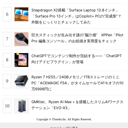
Snapdragon X2搭載「Surface Laptop 13.8インチ」
「Surface Pro 13インチ」はCopilot+ PCの“完成形”？
外観をじっくりとチェックしてみた
巨大スティックが生み出す謎の“脳汁感” XPPen「Pilot
Pro 編集コンソール」のお絵描き実用度をチェック
ChatGPTでコンテンツ制作が完結する――「ChatGPT
向けアドビプラグイン」が登場
Ryzen 7 H255／24GBメモリ／1TBストレージのミニ
PC「ACEMAGIC F5A」がタイムセールで41％オフの10
万6998円に
GMKtec、Ryzen AI Max＋を搭載したスリムAIワークス
テーション「EVO-X3」
Copyright © ITmedia Inc. All Rights Reserved.