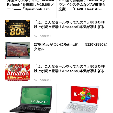
薄型スリムボディに“Haswell
23.8型で狭額縁、YAMAHAサ
Refresh”を搭載した15.6型ノ
ウンドシステムなどAV機能も
ート――「dynabook T75／
充実──「LAVIE Desk All-in-
T55」
one」
「え、こんなセールやってたの？」80％OFF
以上が続々登場！Amazonの本気が凄すぎる
AD（Amazon）
27型iMacがついにRetina化――5120×2880ピ
クセル
「え、こんなセールやってたの？」80％OFF
以上が続々登場！Amazonの本気が凄すぎる
AD（Amazon）