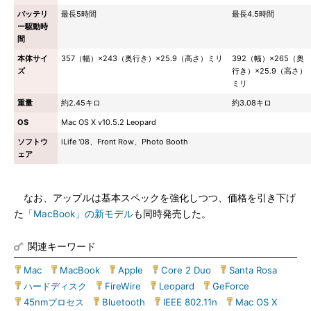
バッテリ
最長5時間
最長4.5時間
ー駆動時
間
本体サイ
357（幅）×243（奥行き）×25.9（高さ）ミリ
392（幅）×265（奥
ズ
行き）×25.9（高さ）
ミリ
重量
約2.45キロ
約3.08キロ
OS
Mac OS X v10.5.2 Leopard
ソフトウ
iLife '08、Front Row、Photo Booth
ェア
なお、アップルは基本スペックを強化しつつ、価格を引き下げ
た
「MacBook」の新モデル
も同時発売した。
関連キーワード
Mac
|
MacBook
|
Apple
|
Core 2 Duo
|
Santa Rosa
|
ハードディスク
|
FireWire
|
Leopard
|
GeForce
|
45nmプロセス
|
Bluetooth
|
IEEE 802.11n
|
Mac OS X
|