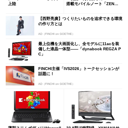
上陸
搭載モバイルノート「ZENB
OOK UX305FA」 (1/2)
【西野亮廣】つくりたいものを追求できる環境
の作り方とは
AD（FINCHI on GOETHE）
最上位機を大画面化し、全モデルに11acを装
備した液晶一体型――「dynabook REGZA P
C」
FINCHI主催「IVS2026」トークセッションが
話題に！
AD（FINCHI on GOETHE）