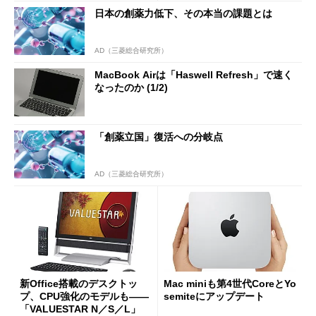
「M70AD／K31AN」
日本の創薬力低下、その本当の課題とは
AD（三菱総合研究所）
MacBook Airは「Haswell Refresh」で速く
なったのか (1/2)
「創薬立国」復活への分岐点
AD（三菱総合研究所）
新Office搭載のデスクトッ
Mac miniも第4世代CoreとYo
プ、CPU強化のモデルも――
semiteにアップデート
「VALUESTAR N／S／L」