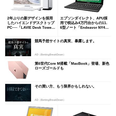
2年ぶりの新デザインを採用
エプソンダイレクト、APU採
したハイエンドデスクトップ
用で税込み4万円台からの11.
PC──「LAVIE Desk Towe
6型ノート「Endeavor NY40
r」
S」など2製品
競馬予想サイトの真実、暴露します。
AD（BettingBreakDown）
第6世代Core M搭載「MacBook」登場、新色
ローズゴールドも
その買い方、もう限界かもしれない。
AD（BettingBreakDown）