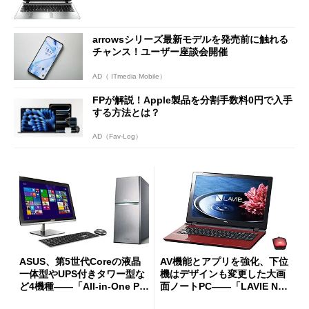
arrowsシリーズ最新モデルを発売前に触れる
チャンス！ユーザー座談会開催
AD（ ITmedia Mobile）
FPが解説！Apple製品を分割手数料0円で入手
する方法とは？
AD（Fav-Log）
ASUS、第5世代Coreの液晶
AV機能とアプリを強化、下位
一体型やUPS付きタワー型な
機はデザインも変更した大画
ど4機種――「All-in-One PC
面ノートPC――「LAVIE Not
ET2323INT／ET2232IUK」
e Standard」 (1/2)