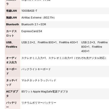
ラ
有線LAN
1000BASE-T
無線LAN
AirMac Extreme（802.11n）
Bluetooth
Bluetooth 2.1＋EDR
カードス
ExpressCard/34
ロット
USB、
USB 2.0×2、FireWire 800×1、FireWire 400×1
USB 2.0×3、FireWire
FireWire
800×1、FireWire
400×1
オーディ
ステレオミニ入力×1、ステレオミニ出力×1（それぞれ光デジタル対応）
オ入出力
キーボー
バックライトキーボード
ド
タッチパ
マルチタッチトラックパッド
ッド
ACアダプ
85ワットApple MagSafe電源アダプタ
タ
バッテリ
リチウムポリマーバッテリー
ー