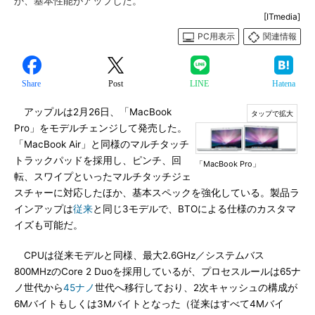
か、基本性能がアップした。
[ITmedia]
PC用表示
関連情報
Share
Post
LINE
Hatena
アップルは2月26日、「MacBook
Pro」をモデルチェンジして発売した。
「MacBook Air」と同様のマルチタッチ
トラックパッドを採用し、ピンチ、回
「MacBook Pro」
転、スワイプといったマルチタッチジェ
スチャーに対応したほか、基本スペックを強化している。製品ラ
インアップは
従来
と同じ3モデルで、BTOによる仕様のカスタマ
イズも可能だ。
CPUは従来モデルと同様、最大2.6GHz／システムバス
800MHzのCore 2 Duoを採用しているが、プロセスルールは65ナ
ノ世代から
45ナノ
世代へ移行しており、2次キャッシュの構成が
6Mバイトもしくは3Mバイトとなった（従来はすべて4Mバイ