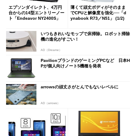
エプソンダイレクト、4万円
薄くて頑丈ボディがそのまま
台からの14型エントリーノー
でCPUと解像度を強化──「d
ト「Endeavor NY2400S」
ynabook R73／N51」 (1/2)
いつもきれいなモップで床掃除。ロボット掃除
機の進化がすごい！
AD（Dreame）
PavilionブランドのゲーミングPCなど 日本H
Pが個人向けノート5機種を発表
arrowsの頑丈さがとんでもないレベルに
AD（arrows）