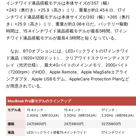
インチワイド液晶搭載モデルは本体サイズが357（幅）
×243（奥行き）×25.9（高さ）ミリ、重量が約2.45キロ、17イ
ンチワイド液晶搭載モデルは本体サイズが392（幅）×265（奥行
き）×25.9（高さ）ミリ、重量が約3.08キロだ。バッテリー駆動
時間は、15.4インチワイド液晶搭載モデルが最長5時間、17イン
チワイド液晶搭載モデルが最長4.5時間と短くなっている。
なお、BTOオプションには、LEDバックライトの17インチワイ
ド液晶（1920×1200ドット）、クリアワイドスクリーンディスプ
レイ（光沢仕様）、最大4Gバイトのメインメモリ、200Gバイト
（7200rpm）のHDD、Apple Remote、Apple MagSafeエアライ
ンアダプタ、Apple USBモデム、AppleCare Protection Planなど
が用意されている。
MacBook Pro新モデルのラインアップ
モデル名
15.4インチ：
15.4インチ：
17インチ：
2.4GHz（MB133J/A）
2.5GHz（MB134J/A）
2.5GHz（MB166J/A）
価格
24万9800円
29万9800円
32万9800円
液晶
LEDバックライト搭載15.4インチワイド
17インチワイド