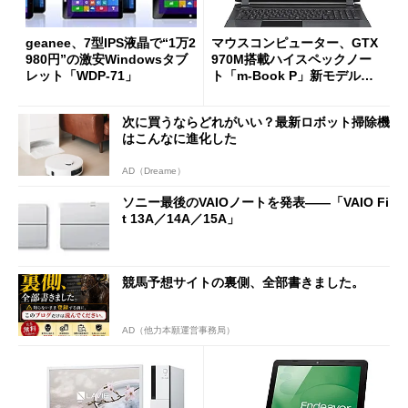
geanee、7型IPS液晶で“1万2
マウスコンピューター、GTX
980円”の激安Windowsタブ
970M搭載ハイスペックノー
レット「WDP-71」
ト「m-Book P」新モデルを
発売
次に買うならどれがいい？最新ロボット掃除機
はこんなに進化した
AD（Dreame）
ソニー最後のVAIOノートを発表――「VAIO Fi
t 13A／14A／15A」
競馬予想サイトの裏側、全部書きました。
AD（他力本願運営事務局）