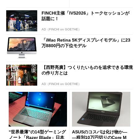
FINCHI主催「IVS2026」トークセッションが
話題に！
AD（FINCHI on GOETHE）
「iMac Retina 5Kディスプレイモデル」に23
万8800円の下位モデル
【西野亮廣】つくりたいものを追求できる環境
の作り方とは
AD（FINCHI on GOETHE）
“世界最薄”の14型ゲーミング
ASUSのコスパは化け物か―
ノート「Razer Blade」日本
―税別10万円切りのCore M