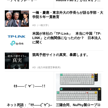
ーディオプレーヤー
Redmi Pad 2」が11％オフの
2万4980円に
一橋・慶應・東京外大の学長らが語る学部・大
学院５年一貫教育
AD（一橋大学）
米国が本社の「TP-Link」 本当に中国「TP-
LINK」との無関係になったのか？ 日本法人
に聞く
競馬予想サイトの真実、暴露します。
AD（他力本願運営事務局）
ネット死語：「ｷﾀ――(ﾟ∀ﾟ)―
三陽合同、NuPhy製ロープロ