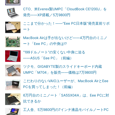
CTO、米Everex製UMPC「CloudBook CE1200J」を
発売――XP搭載／5万9800円
ここまで分かった！――“Eee PC日本版”発売直前リポ
ート
MacBook Airは手が出ないけど――4万円台のミニノ
ート「Eee PC」の中身は!?
“199ドルノート”の安くない中身に迫る
――ASUS「Eee PC」（前編）
ツクモ、GIGABYTE製のスライドキーボード内蔵
UMPC「M704」を販売――価格は7万9800円
こだわりのないVAIOユーザーが、MacBook AirとEee
PCを買ってしまった！（前編）
6万円台のミニノート「SA5SX04A」は、Eee PCに対
抗できるか
工人舎、5万9800円の7インチ液晶モバイルノートPC