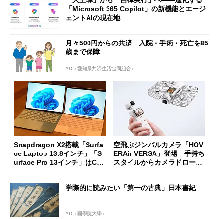
「人主導」から「自律実行」へ――進化する
「Microsoft 365 Copilot」の新機能とエージ
ェントAIの現在地
月々500円からの共済 入院・手術・死亡を85
歳まで保障
AD（愛知県共済生活協同組合）
Snapdragon X2搭載「Surfa
空飛ぶジンバルカメラ「HOV
ce Laptop 13.8インチ」「S
ERAir VERSA」登場 手持ち
urface Pro 13インチ」はCop
スタイルからカメラドローン
ilot+ PCの“完成形”？ 外観
に合体変形
をじっくりとチェックしてみ
学際的に読みたい「第一の古典」日本書紀
た
AD（國學院大學）