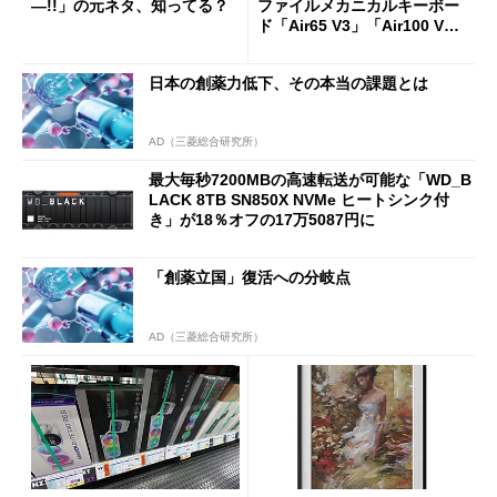
―!!」の元ネタ、知ってる？
ファイルメカニカルキーボー
ド「Air65 V3」「Air100 V
3」を発売
日本の創薬力低下、その本当の課題とは
AD（三菱総合研究所）
最大毎秒7200MBの高速転送が可能な「WD_B
LACK 8TB SN850X NVMe ヒートシンク付
き」が18％オフの17万5087円に
「創薬立国」復活への分岐点
AD（三菱総合研究所）