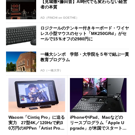
【見城徹×藤田晋】AI時代でも変わらない経営
者の本質
AD（FINCHI on GOETHE）
ロジクールのテンキー付きキーボード・ワイヤ
レス小型マウスのセット「MK250GRd」がセ
ールで15％オフの2980円に
一橋大シンポ 学部・大学院を５年で結ぶ一貫
教育プログラム
AD（一橋大学）
Wacom「Cintiq Pro」に迫る
iPhoneやiPad、Macなどの
実力 27型4K／120Hzで約3
リースプログラム「Apple U
0万円のXPPen「Artist Pro 2
pgrade」が米国でスタート／
7（Gen 2）」でお絵描きして
Bluetooth LEの新規格「Blu