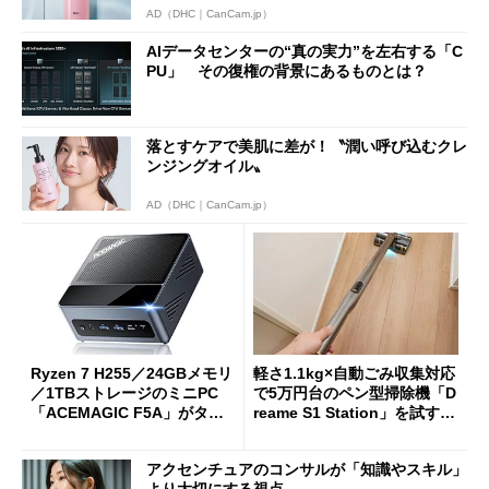
AD（DHC｜CanCam.jp）
AIデータセンターの“真の実力”を左右する「C
PU」 その復権の背景にあるものとは？
落とすケアで美肌に差が！〝潤い呼び込むクレ
ンジングオイル〟
AD（DHC｜CanCam.jp）
Ryzen 7 H255／24GBメモリ
軽さ1.1kg×自動ごみ収集対応
／1TBストレージのミニPC
で5万円台のペン型掃除機「D
「ACEMAGIC F5A」がタイ
reame S1 Station」を試す
ムセールで41％オフの10万69
見えた長所と短所
98円に
アクセンチュアのコンサルが「知識やスキル」