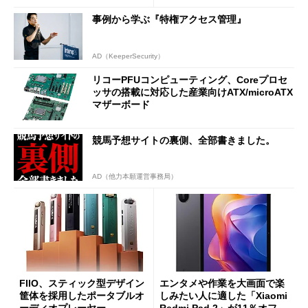
分かった魅力と妥協点
etooth High Data Throughp
事例から学ぶ『特権アクセス管理』
ut」が明...
AD（KeeperSecurity）
リコーPFUコンピューティング、Coreプロセ
ッサの搭載に対応した産業向けATX/microATX
マザーボード
競馬予想サイトの裏側、全部書きました。
AD（他力本願運営事務局）
FIIO、スティック型デザイン
エンタメや作業を大画面で楽
筐体を採用したポータブルオ
しみたい人に適した「Xiaomi