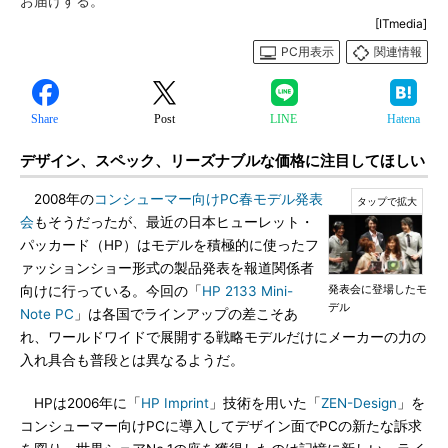
お届けする。
[ITmedia]
PC用表示
関連情報
Share
Post
LINE
Hatena
デザイン、スペック、リーズナブルな価格に注目してほしい
2008年の
コンシューマー向けPC春モデル発表
会
もそうだったが、最近の日本ヒューレット・
パッカード（HP）はモデルを積極的に使ったフ
ァッションショー形式の製品発表を報道関係者
発表会に登場したモ
向けに行っている。今回の「
HP 2133 Mini-
デル
Note PC
」は各国でラインアップの差こそあ
れ、ワールドワイドで展開する戦略モデルだけにメーカーの力の
入れ具合も普段とは異なるようだ。
HPは2006年に「
HP Imprint
」技術を用いた「
ZEN-Design
」を
コンシューマー向けPCに導入してデザイン面でPCの新たな訴求