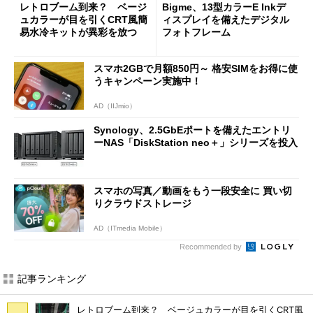
レトロブーム到来？ ベージ
Bigme、13型カラーE Inkデ
ュカラーが目を引くCRT風簡
ィスプレイを備えたデジタル
易水冷キットが異彩を放つ
フォトフレーム
スマホ2GBで月額850円～ 格安SIMをお得に使
うキャンペーン実施中！
AD（IIJmio）
Synology、2.5GbEポートを備えたエントリ
ーNAS「DiskStation neo＋」シリーズを投入
スマホの写真／動画をもう一段安全に 買い切
りクラウドストレージ
AD（ITmedia Mobile）
Recommended by
記事ランキング
レトロブーム到来？ ベージュカラーが目を引くCRT風