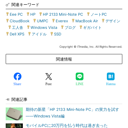
関連キーワード
Eee PC
|
HP
|
HP 2133 Mini-Note PC
|
ノートPC
|
CloudBook
|
UMPC
|
Everex
|
MacBook Air
|
デザイン
|
工人舎
|
Windows Vista
|
ブログ
|
ギガバイト
|
Dell XPS
|
アイドル
|
SSD
Copyright © ITmedia, Inc. All Rights Reserved.
関連情報
Share
Post
LINE
Hatena
関連記事
期待の新星「HP 2133 Mini-Note PC」の実力を試す
――Windows Vista編
モバイルPCに20万円を払う時代は過ぎ去った