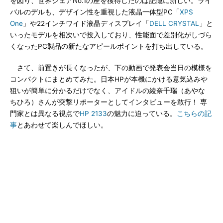
を図り、世界シェアNo.1の座を獲得したのは記憶に新しい。ライ
バルのデルも、デザイン性を重視した液晶一体型PC「
XPS
One
」や22インチワイド液晶ディスプレイ「
DELL CRYSTAL
」と
いったモデルを相次いで投入しており、性能面で差別化がしづら
くなったPC製品の新たなアピールポイントを打ち出している。
さて、前置きが長くなったが、下の動画で発表会当日の模様を
コンパクトにまとめてみた。日本HPが本機にかける意気込みや
狙いが簡単に分かるだけでなく、アイドルの綾奈千瑞（あやな
ちひろ）さんが突撃リポーターとしてインタビューを敢行！ 専
門家とは異なる視点で
HP 2133
の魅力に迫っている。
こちらの記
事
とあわせて楽しんでほしい。