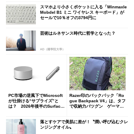
スマホより小さくポケットに入る「Winmaxle
Mobdel B1 ミニ ワイヤレス キーボード」が
セールで10％オフの3794円に
芸術はルネサンス時代に哲学となった？
AD（國學院大學）
PC市場の逆風下でMicrosoft
Razer印のバックパック「Ro
が仕掛ける“サプライズ”と
gue Backpack V4」は、タフ
は？ 2026年後半のSurface
で収納力バツグン ゲーマー
新製品を予想する
じゃなくても欲しくなる
落とすケアで美肌に差が！〝潤い呼び込むクレ
ンジングオイル〟