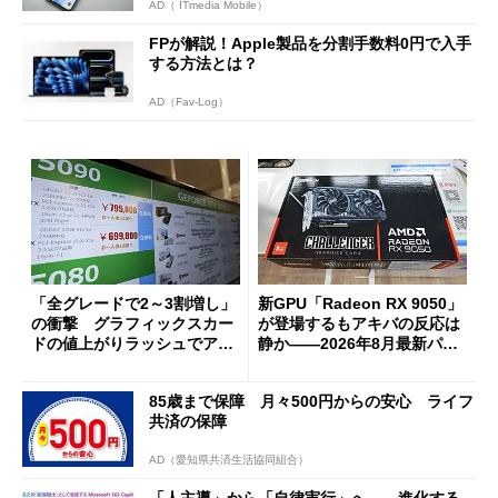
AD（ ITmedia Mobile）
FPが解説！Apple製品を分割手数料0円で入手
する方法とは？
AD（Fav-Log）
「全グレードで2～3割増し」
新GPU「Radeon RX 9050」
の衝撃 グラフィックスカー
が登場するもアキバの反応は
ドの値上がりラッシュでアキ
静か――2026年8月最新パー
バの購入制限が深刻化
ツ事情
85歳まで保障 月々500円からの安心 ライフ
共済の保障
AD（愛知県共済生活協同組合）