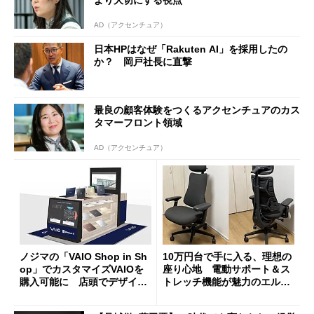
より大切にする視点
AD（アクセンチュア）
日本HPはなぜ「Rakuten AI」を採用したの
か？ 岡戸社長に直撃
最良の顧客体験をつくるアクセンチュアのカス
タマーフロント領域
AD（アクセンチュア）
ノジマの「VAIO Shop in Sh
10万円台で手に入る、理想の
op」でカスタマイズVAIOを
座り心地 電動サポート＆ス
購入可能に 店頭でデザイン
トレッチ機能が魅力のエルゴ
や質感を確認しながら購入可
ノミクスチェア「LiberNovo
能
Omni Gen」を試す