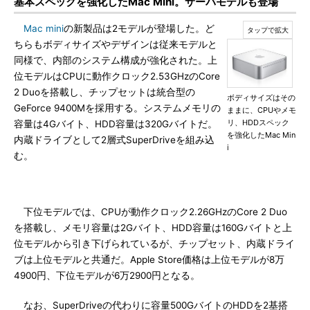
基本スペックを強化したMac Mini。サーバモデルも登場
Mac mini
の新製品は2モデルが登場した。ど
ちらもボディサイズやデザインは従来モデルと
同様で、内部のシステム構成が強化された。上
位モデルはCPUに動作クロック2.53GHzのCore
2 Duoを搭載し、チップセットは統合型の
ボディサイズはその
GeForce 9400Mを採用する。システムメモリの
ままに、CPUやメモ
リ、HDDスペック
容量は4Gバイト、HDD容量は320Gバイトだ。
を強化したMac Min
内蔵ドライブとして2層式SuperDriveを組み込
i
む。
下位モデルでは、CPUが動作クロック2.26GHzのCore 2 Duo
を搭載し、メモリ容量は2Gバイト、HDD容量は160Gバイトと上
位モデルから引き下げられているが、チップセット、内蔵ドライ
ブは上位モデルと共通だ。Apple Store価格は上位モデルが8万
4900円、下位モデルが6万2900円となる。
なお、SuperDriveの代わりに容量500GバイトのHDDを2基搭