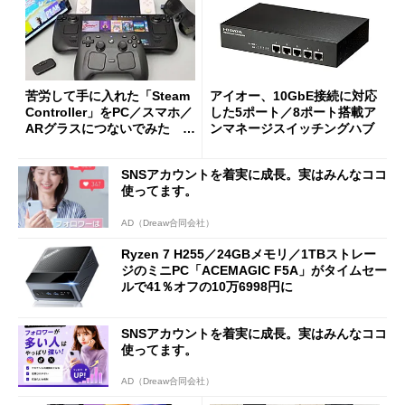
苦労して手に入れた「Steam
アイオー、10GbE接続に対応
Controller」をPC／スマホ／
した5ポート／8ポート搭載ア
ARグラスにつないでみた ゲ
ンマネージスイッチングハブ
ーム体験や実用性は？
SNSアカウントを着実に成長。実はみんなココ
使ってます。
AD（Dreaw合同会社）
Ryzen 7 H255／24GBメモリ／1TBストレー
ジのミニPC「ACEMAGIC F5A」がタイムセー
ルで41％オフの10万6998円に
SNSアカウントを着実に成長。実はみんなココ
使ってます。
AD（Dreaw合同会社）