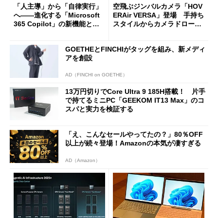
「人主導」から「自律実行」
空飛ぶジンバルカメラ「HOV
へ――進化する「Microsoft
ERAir VERSA」登場 手持ち
365 Copilot」の新機能とエ
スタイルからカメラドローン
ージェントAIの現在地
に合体変形
GOETHEとFINCHIがタッグを組み、新メディ
アを創設
AD（FINCHI on GOETHE）
13万円切りでCore Ultra 9 185H搭載！ 片手
で持てるミニPC「GEEKOM IT13 Max」のコ
スパと実力を検証する
「え、こんなセールやってたの？」80％OFF
以上が続々登場！Amazonの本気が凄すぎる
AD（Amazon）