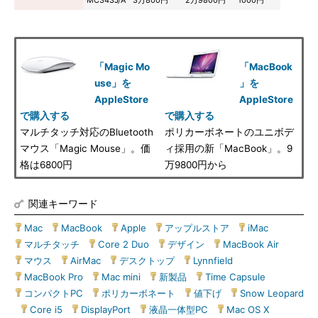
MC343J/A
3万800円
2万9800円
1000円
「Magic Mo
「MacBook
use」を
」を
AppleStore
AppleStore
で購入する
で購入する
マルチタッチ対応のBluetooth
ポリカーボネートのユニボデ
マウス「Magic Mouse」。価
ィ採用の新「MacBook」。9
格は6800円
万9800円から
関連キーワード
Mac
|
MacBook
|
Apple
|
アップルストア
|
iMac
|
マルチタッチ
|
Core 2 Duo
|
デザイン
|
MacBook Air
|
マウス
|
AirMac
|
デスクトップ
|
Lynnfield
|
MacBook Pro
|
Mac mini
|
新製品
|
Time Capsule
|
コンパクトPC
|
ポリカーボネート
|
値下げ
|
Snow Leopard
|
Core i5
|
DisplayPort
|
液晶一体型PC
|
Mac OS X
|