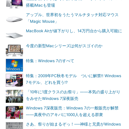
搭載iMacも登場
アップル、世界初をうたうマルチタッチ対応マウス
「Magic Mouse」
MacBook Airが値下がりし、14万円台から購入可能に
今度の新型Macシリーズは何がスゴイのか
特集：Windows 7のすべて
特集：2009年PC秋冬モデル ついに解禁!! Windows
7モデル、どれを買う!?
「10年に1度クラスのお祭り」――本気の盛り上がり
をみせたWindows 7深夜販売
Windows 7深夜販売：Windows 7の一般販売が解禁
――真夜中のアキバに1000人を超える群衆
さあ、祭りが始まるぞっ！──神様と兄貴がWindows