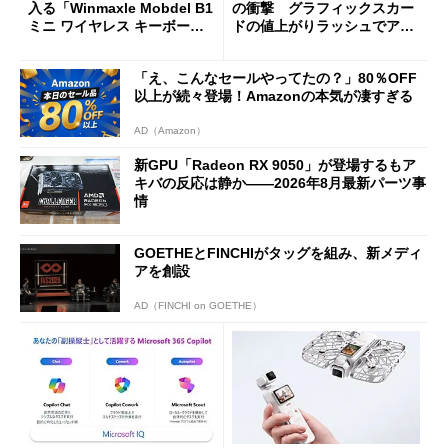
入る「Winmaxle Mobdel B1
の衝撃 グラフィックスカー
ミニ ワイヤレス キーボー
ドの値上がりラッシュでアキ
ド」がセールで10％オフの37
バの購入制限が深刻化
94円に
「え、こんなセールやってたの？」80％OFF
以上が続々登場！Amazonの本気が凄すぎる
AD（Amazon）
新GPU「Radeon RX 9050」が登場するもア
キバの反応は静か――2026年8月最新パーツ事
情
GOETHEとFINCHIがタッグを組み、新メディ
アを創設
AD（FINCHI on GOETHE）