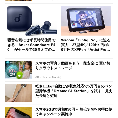
騒音を気にせず長時間使用で
Wacom「Cintiq Pro」に迫る
きる「Anker Soundcore P4
実力 27型4K／120Hzで約3
0i」がセールで25％オフの59
0万円のXPPen「Artist Pro 2
90円に
7（Gen 2）」でお絵描きして
分かった魅力と妥協点
スマホの写真／動画をもう一段安全に 買い切
りクラウドストレージ
AD（ITmedia Mobile）
軽さ1.1kg×自動ごみ収集対応で5万円台のペン
型掃除機「Dreame S1 Station」を試す 見え
た長所と短所
スマホ2GBで月額850円～ 格安SIMをお得に使
うキャンペーン実施中！