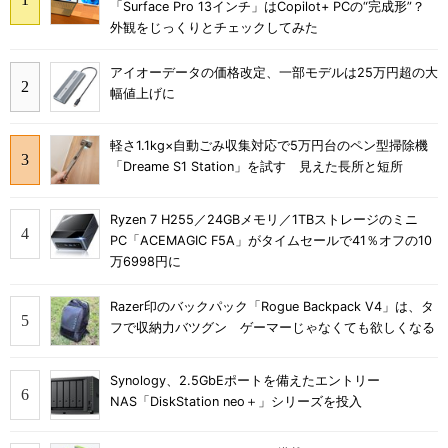
「Surface Pro 13インチ」はCopilot+ PCの“完成形”？
外観をじっくりとチェックしてみた
アイオーデータの価格改定、一部モデルは25万円超の大
幅値上げに
軽さ1.1kg×自動ごみ収集対応で5万円台のペン型掃除機
「Dreame S1 Station」を試す 見えた長所と短所
Ryzen 7 H255／24GBメモリ／1TBストレージのミニ
PC「ACEMAGIC F5A」がタイムセールで41％オフの10
万6998円に
Razer印のバックパック「Rogue Backpack V4」は、タ
フで収納力バツグン ゲーマーじゃなくても欲しくなる
Synology、2.5GbEポートを備えたエントリー
NAS「DiskStation neo＋」シリーズを投入