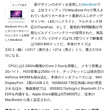
新デザインのボディを採用した
MacBook
で
は、上位ラインアップのMacBook Proで導入さ
れているポリカーボネート素材のユニボディデ
ザインや、LEDバックライト、マルチタッチ対
MacBook Proと同
応のTrackPad、そして、最長約7時間駆動が可
じポリカーボネート
能なビルドインバッテリーが採用された。液晶
のユニボティを採用
ディスプレイのサイズは13.3型ワイドで解像度
したMacBook
は1280×800ドットだ。本体のサイズは
330.3（幅）×231.7（奥行き）×27.4（厚さ）ミリ、重さ2.13キ
ロになる。
CPUには2.26GHz駆動のCore 2 Duoを搭載し、メモリ容量は
2Gバイト、HDD容量は250Gバイト、チップセットには統合型の
GeForce 9400Mを組み込む。本体のインタフェースには、Mini
DisplayPort、2基のUSB 2.0、1000BASE-T対応有線LANが用意
されるほか、無線接続では、IEEE802.11a/b/g/nとBluetooth 2.1＋
EDRを内蔵する。Apple Store価格は9万9800円と、従来の
MacBookから低く設定された。