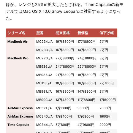
ほか、レンジも25％m拡大したとされる。Time Capsuleの新モ
デルではMac OS X 10.6 Snow Leopardに対応するようになっ
た。
シリーズ名
型番
従来価格
新価格
値下げ幅
MacBook Air
MC234J/A
19万8800円
17万8800円
2万円
MC233J/A
16万8800円
14万8800円
2万円
MacBook Pro
MC226J/A
27万8800円
24万8800円
3万円
MB986J/A
24万8800円
22万8800円
2万円
MB985J/A
21万8800円
19万8800円
2万円
MC118J/A
18万8800円
16万8800円
2万100円
MB991J/A
16万8800円
14万8800円
2万円
MB990J/A
13万4800円
11万8800円
1万5000円
AirMac Express
MB321J/A
1万1800円
9800円
2000円
AirMac Extreme
MC340J/A
1万8400円
1万6800円
1600円
Time Capsule
MC344J/A
5万800円
4万9800円
2000円