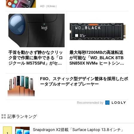
AD（IIJmio）
手首を動かさず静かなクリッ
最大毎秒7200MBの高速転送
ク音で作業に集中できる「ロ
が可能な「WD_BLACK 8TB
ジクール M575SPd」がセー
SN850X NVMe ヒートシンク
ルで33％オフの5280円に
付き」が18％オフの17万508
7円に
FIIO、スティック型デザイン筐体を採用したポ
ータブルオーディオプレーヤー
Recommended by
記事ランキング
Snapdragon X2搭載「Surface Laptop 13.8インチ」