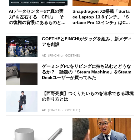
AIデータセンターの“真の実
Snapdragon X2搭載「Surfa
力”を左右する「CPU」 そ
ce Laptop 13.8インチ」「S
の復権の背景にあるものと
urface Pro 13インチ」はCop
は？
ilot+ PCの“完成形”？ 外観
をじっくりとチェックしてみ
GOETHEとFINCHIがタッグを組み、新メディ
た
アを創設
AD（FINCHI on GOETHE）
ゲーミングPCをリビングに持ち込むとどうな
るか？ 話題の「Steam Machine」をSteam
Deckユーザーが買ってみた
【西野亮廣】つくりたいものを追求できる環境
の作り方とは
AD（FINCHI on GOETHE）