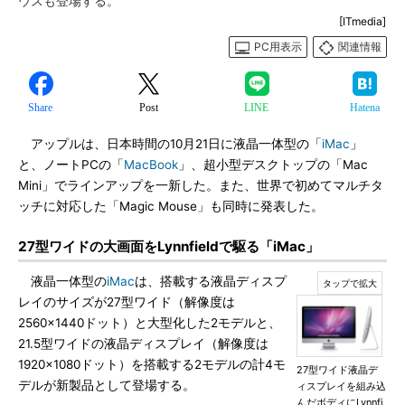
ウスも登場する。
[ITmedia]
PC用表示
関連情報
Share
Post
LINE
Hatena
アップルは、日本時間の10月21日に液晶一体型の「
iMac
」
と、ノートPCの「
MacBook
」、超小型デスクトップの「Mac
Mini」でラインアップを一新した。また、世界で初めてマルチタ
ッチに対応した「Magic Mouse」も同時に発表した。
27型ワイドの大画面をLynnfieldで駆る「iMac」
液晶一体型の
iMac
は、搭載する液晶ディスプ
レイのサイズが27型ワイド（解像度は
2560×1440ドット）と大型化した2モデルと、
21.5型ワイドの液晶ディスプレイ（解像度は
1920×1080ドット）を搭載する2モデルの計4モ
27型ワイド液晶デ
デルが新製品として登場する。
ィスプレイを組み込
んだボディにLynnfi