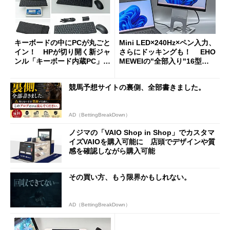
キーボードの中にPCが丸ごと
Mini LED×240Hz×ペン入力、
イン！ HPが切り開く新ジャ
さらにドッキングも！ EHO
ンル「キーボード内蔵PC」の
MEWEIの"全部入り"16型モ
使い勝手を徹底検証
バイルディスプレイ「TM-16
0PW」徹底レビュー
競馬予想サイトの裏側、全部書きました。
AD（BettingBreakDown）
ノジマの「VAIO Shop in Shop」でカスタマ
イズVAIOを購入可能に 店頭でデザインや質
感を確認しながら購入可能
その買い方、もう限界かもしれない。
AD（BettingBreakDown）