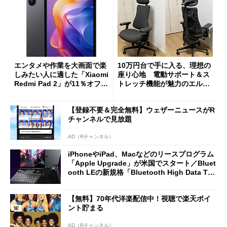
エンタメや作業を大画面で楽
10万円台で手に入る、理想の
しみたい人に適した「Xiaomi
座り心地 電動サポート＆ス
Redmi Pad 2」が11％オフの
トレッチ機能が魅力のエルゴ
2万4980円に
ノミクスチェア「LiberNovo
Omni Gen」を試す
【登録不要＆完全無料】ウェザーニュースがR
チャンネルで見放題
AD（Rチャンネル）
iPhoneやiPad、Macなどのリースプログラム
「Apple Upgrade」が米国でスタート／Bluet
ooth LEの新規格「Bluetooth High Data Thr
oughput」が明...
【無料】70年代洋楽配信中！視聴で楽天ポイ
ント貯まる
AD（Rチャンネル）