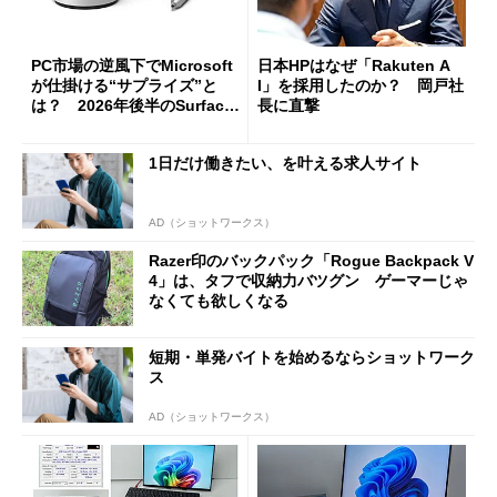
PC市場の逆風下でMicrosoft
日本HPはなぜ「Rakuten A
が仕掛ける“サプライズ”と
I」を採用したのか？ 岡戸社
は？ 2026年後半のSurface
長に直撃
新製品を予想する
1日だけ働きたい、を叶える求人サイト
AD（ショットワークス）
Razer印のバックパック「Rogue Backpack V
4」は、タフで収納力バツグン ゲーマーじゃ
なくても欲しくなる
短期・単発バイトを始めるならショットワーク
ス
AD（ショットワークス）