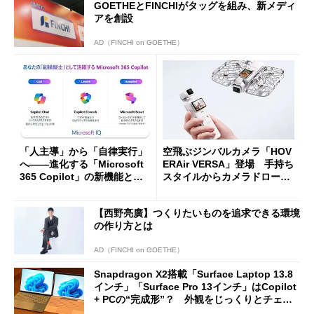
GOETHEとFINCHIがタッグを組み、新メディ
アを創設
AD（FINCHI on GOETHE）
「人主導」から「自律実行」
空飛ぶジンバルカメラ「HOV
へ――進化する「Microsoft
ERAir VERSA」登場 手持ち
365 Copilot」の新機能とエ
スタイルからカメラドローン
ージェントAIの現在地
に合体変形
【西野亮廣】つくりたいものを追求できる環境
の作り方とは
AD（FINCHI on GOETHE）
Snapdragon X2搭載「Surface Laptop 13.8
インチ」「Surface Pro 13インチ」はCopilot
+ PCの“完成形”？ 外観をじっくりとチェッ
クしてみた