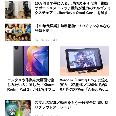
10万円台で手に入る、理想の座り心地 電動
サポート＆ストレッチ機能が魅力のエルゴノミ
クスチェア「LiberNovo Omni Gen」を試す
【70年代洋楽】無料配信中！Rチャンネルなら
登録不要！
AD（Rチャンネル）
エンタメや作業を大画面で楽
Wacom「Cintiq Pro」に迫る
しみたい人に適した「Xiaomi
実力 27型4K／120Hzで約3
Redmi Pad 2」が11％オフの
0万円のXPPen「Artist Pro 2
2万4980円に
7（Gen 2）」でお絵描きして
分かった魅力と妥協点
スマホの写真／動画をもう一段安全に 買い切
りクラウドストレージ