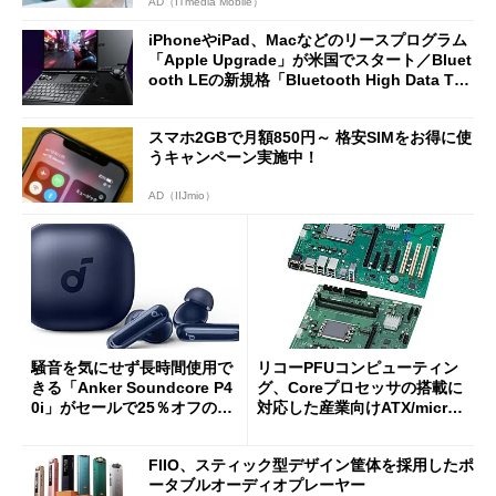
AD（ITmedia Mobile）
iPhoneやiPad、Macなどのリースプログラム
「Apple Upgrade」が米国でスタート／Bluet
ooth LEの新規格「Bluetooth High Data Thr
oughput」が明...
スマホ2GBで月額850円～ 格安SIMをお得に使
うキャンペーン実施中！
AD（IIJmio）
騒音を気にせず長時間使用で
リコーPFUコンピューティン
きる「Anker Soundcore P4
グ、Coreプロセッサの搭載に
0i」がセールで25％オフの59
対応した産業向けATX/micro
90円に
ATXマザーボード
FIIO、スティック型デザイン筐体を採用したポ
ータブルオーディオプレーヤー