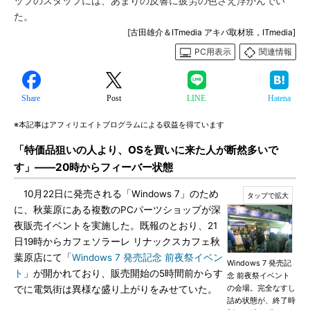
ップのスタッフには、あまりの反響に疲労の色さえ浮かんでい
た。
[古田雄介＆ITmedia アキバ取材班，ITmedia]
PC用表示
関連情報
Share
Post
LINE
Hatena
※本記事はアフィリエイトプログラムによる収益を得ています
「特価品狙いの人より、OSを買いに来た人が断然多いで
す」――20時からフィーバー状態
10月22日に発売される「Windows 7」のため
に、秋葉原にある複数のPCパーツショップが深
夜販売イベントを実施した。既報のとおり、21
日19時からカフェソラーレ リナックスカフェ秋
葉原店にて「
Windows 7 発売記念 前夜祭イベン
Windows 7 発売記
ト
」が開かれており、販売開始の5時間前からす
念 前夜祭イベント
の会場。完全なすし
でに電気街は異様な盛り上がりをみせていた。
詰め状態が、終了時