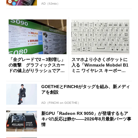
AD（IIJmio）
「全グレードで2～3割増し」
スマホより小さくポケットに
の衝撃 グラフィックスカー
入る「Winmaxle Mobdel B1
ドの値上がりラッシュでアキ
ミニ ワイヤレス キーボー
バの購入制限が深刻化
ド」がセールで10％オフの37
94円に
GOETHEとFINCHIがタッグを組み、新メディ
アを創設
AD（FINCHI on GOETHE）
新GPU「Radeon RX 9050」が登場するもア
キバの反応は静か――2026年8月最新パーツ事
情