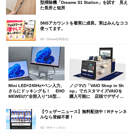
型掃除機「Dreame S1 Station」を試す 見え
た長所と短所
SNSアカウントを着実に成長。実はみんなココ
使ってます。
AD（Dreaw合同会社）
Mini LED×240Hz×ペン入力、
ノジマの「VAIO Shop in Sh
さらにドッキングも！ EHO
op」でカスタマイズVAIOを
MEWEIの"全部入り"16型モ
購入可能に 店頭でデザイン
バイルディスプレイ「TM-16
や質感を確認しながら購入可
0PW」徹底レビュー
能
【ウェザーニュース】無料配信中！Rチャンネ
ルなら登録不要！
AD（Rチャンネル）