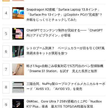
Snapdragon X2搭載「Surface Laptop 13.8インチ」
「Surface Pro 13インチ」はCopilot+ PCの“完成形”？
外観をじっくりとチェックしてみた
ChatGPTでコンテンツ制作が完結する――「ChatGPT
向けアドビプラグイン」が登場
レトロブーム到来？ ベージュカラーが目を引くCRT風
簡易水冷キットが異彩を放つ
軽さ1.1kg×自動ごみ収集対応で5万円台のペン型掃除機
「Dreame S1 Station」を試す 見えた長所と短所
三陽合同、NuPhy製ロープロファイルメカニカルキーボ
ード「Air65 V3」「Air100 V3」を発売
GMKtec、Core Ultra 7 258V搭載のミニPC「NucBox
K17 Plus」発表 最大115 TOPSのAI性能を実現