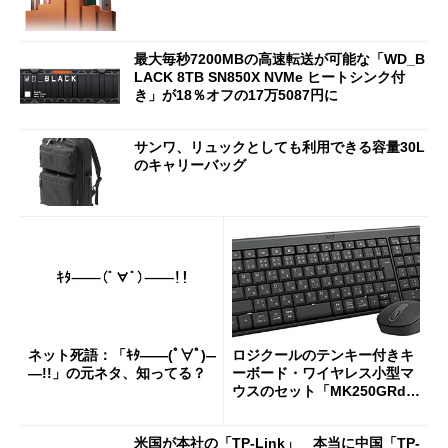
最大毎秒7200MBの高速転送が可能な「WD_B
LACK 8TB SN850X NVMe ヒートシンク付
き」が18％オフの17万5087円に
サンワ、リュックとしても利用できる容量30L
のキャリーバッグ
ネット死語：「ｷﾀ――(ﾟ∀ﾟ)―
ロジクールのテンキー付きキ
―!!」の元ネタ、知ってる？
ーボード・ワイヤレス小型マ
ウスのセット「MK250GRd」
がセールで15％オフの2980円
に
米国が本社の「TP-Link」 本当に中国「TP-