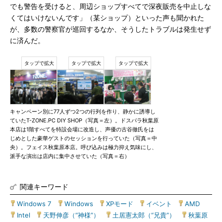
でも警告を受けると、周辺ショップすべてで深夜販売を中止しな
くてはいけないんです」（某ショップ）といった声も聞かれた
が、多数の警察官が巡回するなか、そうしたトラブルは発生せず
に済んだ。
キャンペーン別に77人ずつ2つの行列を作り、静かに誘導し
ていたT-ZONE.PC DIY SHOP（写真＝左）。ドスパラ秋葉原
本店は1階すべてを特設会場に改造し、声優の古谷徹氏をは
じめとした豪華ゲストのセッションを行っていた（写真＝中
央）。フェイス秋葉原本店。呼び込みは極力抑え気味にし、
派手な演出は店内に集中させていた（写真＝右）
関連キーワード
Windows 7
|
Windows
|
XPモード
|
イベント
|
AMD
|
Intel
|
天野伸彦（“神様”）
|
土居憲太郎（“兄貴”）
|
秋葉原
|