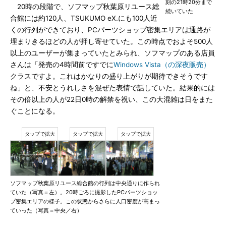
刻の21時20分まで
20時の段階で、ソフマップ秋葉原リユース総
続いていた
合館には約120人、TSUKUMO eX.にも100人近
くの行列ができており、PCパーツショップ密集エリアは通路が
埋まりきるほどの人が押し寄せていた。この時点でおよそ500人
以上のユーザーが集まっていたとみられ、ソフマップのある店員
さんは「発売の4時間前ですでに
Windows Vista（の深夜販売）
クラスですよ。これはかなりの盛り上がりが期待できそうです
ね」と、不安とうれしさを混ぜた表情で話していた。結果的には
その倍以上の人が22日0時の解禁を祝い、この大混雑は日をまた
ぐことになる。
ソフマップ秋葉原リユース総合館の行列は中央通りに作られ
ていた（写真＝左）。20時ごろに撮影したPCパーツショッ
プ密集エリアの様子。この状態からさらに人口密度が高まっ
ていった（写真＝中央／右）