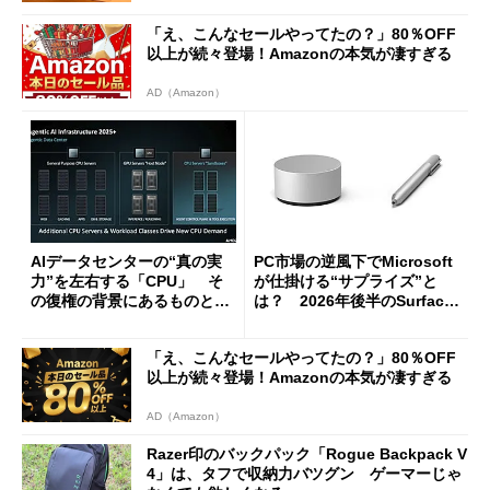
「え、こんなセールやってたの？」80％OFF
以上が続々登場！Amazonの本気が凄すぎる
AD（Amazon）
AIデータセンターの“真の実
PC市場の逆風下でMicrosoft
力”を左右する「CPU」 そ
が仕掛ける“サプライズ”と
の復権の背景にあるものと
は？ 2026年後半のSurface
は？
新製品を予想する
「え、こんなセールやってたの？」80％OFF
以上が続々登場！Amazonの本気が凄すぎる
AD（Amazon）
Razer印のバックパック「Rogue Backpack V
4」は、タフで収納力バツグン ゲーマーじゃ