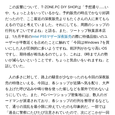
この反響について、T-ZONE.PC DIY SHOPは「予想通り……い
や、ちょっと上をいっているかな。予約販売の時点でかなり好調
だったので、ここ最近の深夜販売よりもたくさんの人に来てもら
えるのではと考えていました。それにしても、周囲のショップの
行列もすごいですよね」と語る。また、ツートップ秋葉原本店
は、1カ月半前の
Intel P55マザー深夜販売
の際に特価品狙いのユ
ーザーが半数近くを占めたことに触れて「今回はWindows 7を買
いにした人が圧倒的に多いようですね。前評判がかなり高いOS
ですし、期待感が相当あるのでしょう。これは、0時まで人の勢
いが減らないということです。ちょっと気合いをいれますね」と
話していた。
人の多さに対して、路上の騒音が少なかったのも今回の深夜販
売の特徴といえる。今回は、各ショップが近隣へ気を配り、大声
を上げた呼び込みや鳴り物を使った催しなどを屋外で行わないよ
うにしていた。また、PCパーツショップ密集地には、数人のガ
ードマンが派遣されており、各ショップの行列を整理するなどし
て、通りの混乱を最小限に抑えていたのも印象的だ。一部では
「過去に警察にたびたび注意されていたので、次にどこかが一回