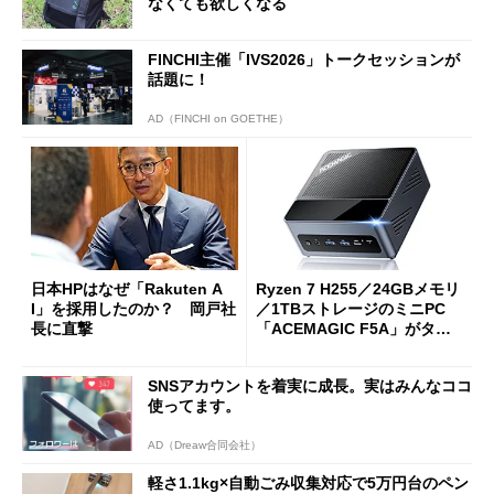
なくても欲しくなる
FINCHI主催「IVS2026」トークセッションが
話題に！
AD（FINCHI on GOETHE）
日本HPはなぜ「Rakuten A
Ryzen 7 H255／24GBメモリ
I」を採用したのか？ 岡戸社
／1TBストレージのミニPC
長に直撃
「ACEMAGIC F5A」がタイ
ムセールで41％オフの10万69
98円に
SNSアカウントを着実に成長。実はみんなココ
使ってます。
AD（Dreaw合同会社）
軽さ1.1kg×自動ごみ収集対応で5万円台のペン