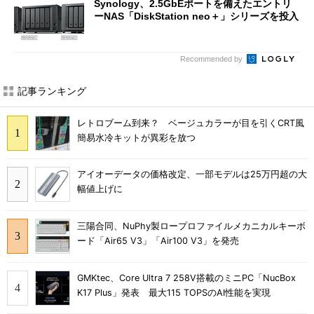
Synology、2.5GbEポートを備えたエントリ
ーNAS「DiskStation neo＋」シリーズを投入
Recommended by
記事ランキング
レトロブーム到来？ ベージュカラーが目を引くCRT風
簡易水冷キットが異彩を放つ
アイオーデータの価格改定、一部モデルは25万円超の大
幅値上げに
三陽合同、NuPhy製ロープロファイルメカニカルキーボ
ード「Air65 V3」「Air100 V3」を発売
GMKtec、Core Ultra 7 258V搭載のミニPC「NucBox
K17 Plus」発表 最大115 TOPSのAI性能を実現