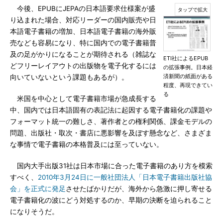
今後、EPUBにJEPAの日本語要求仕様案が盛
り込まれた場合、対応リーダーの国内販売や日
本語電子書籍の増加、日本語電子書籍の海外販
売なども容易になり、特に国内での電子書籍普
及の足がかりになることが期待される（雑誌な
ETI社によるEPUB
どフリーレイアウトの出版物を電子化するには
の拡張事例。日本経
済新聞の紙面がある
向いていないという課題もあるが）。
程度、再現できてい
る
米国を中心として電子書籍市場が急成長する
中、国内では日本語固有の表記法に起因する電子書籍化の課題や
フォーマット統一の難しさ、著作者との権利関係、課金モデルの
問題、出版社・取次・書店に悪影響を及ぼす懸念など、さまざま
な事情で電子書籍の本格普及には至っていない。
国内大手出版31社は日本市場に合った電子書籍のあり方を模索
すべく、
2010年3月24日に一般社団法人「日本電子書籍出版社協
会」を正式に発足
させたばかりだが、海外から急激に押し寄せる
電子書籍化の波にどう対処するのか、早期の決断を迫られること
になりそうだ。