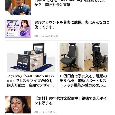
か？ 岡戸社長に直撃
SNSアカウントを着実に成長。実はみんなココ
使ってます。
AD（Dreaw合同会社）
ノジマの「VAIO Shop in Sh
10万円台で手に入る、理想の
op」でカスタマイズVAIOを
座り心地 電動サポート＆ス
購入可能に 店頭でデザイン
トレッチ機能が魅力のエルゴ
や質感を確認しながら購入可
ノミクスチェア「LiberNovo
能
Omni Gen」を試す
【無料】80年代洋楽配信中！視聴で楽天ポイ
ント貯まる
AD（Rチャンネル）