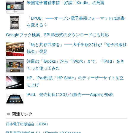
米国電子書籍事情：好調「Kindle」の死角
「EPUB」――オープン電子書籍フォーマットは読書
を変える？
Googleブック検索、EPUB形式のダウンロードにも対応
「紙と共存共栄を」――大手出版31社が「電子出版社
協会」発足
注目の「iBooks」から「iWork」まで、「iPad」をさ
くっと使ってみた
HP、iPad対抗「HP Slate」のティーザーサイトを立
ち上げ
iPad、発売初日に30万台販売――Appleが発表
関連リンク
日本電子出版協会（JEPA）
製品最安値比較サイト：ITmedia +D Shopping