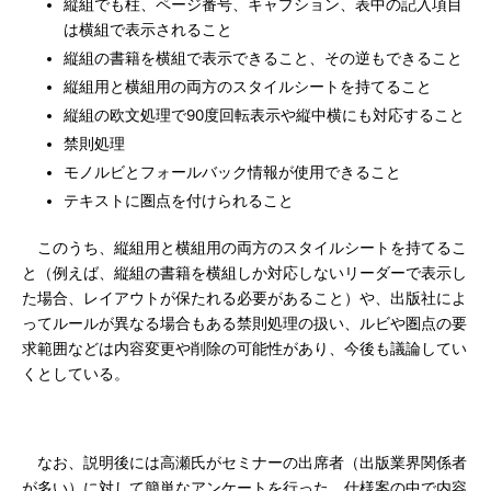
縦組でも柱、ページ番号、キャプション、表中の記入項目
は横組で表示されること
縦組の書籍を横組で表示できること、その逆もできること
縦組用と横組用の両方のスタイルシートを持てること
縦組の欧文処理で90度回転表示や縦中横にも対応すること
禁則処理
モノルビとフォールバック情報が使用できること
テキストに圏点を付けられること
このうち、縦組用と横組用の両方のスタイルシートを持てるこ
と（例えば、縦組の書籍を横組しか対応しないリーダーで表示し
た場合、レイアウトが保たれる必要があること）や、出版社によ
ってルールが異なる場合もある禁則処理の扱い、ルビや圏点の要
求範囲などは内容変更や削除の可能性があり、今後も議論してい
くとしている。
なお、説明後には高瀬氏がセミナーの出席者（出版業界関係者
が多い）に対して簡単なアンケートを行った。仕様案の中で内容