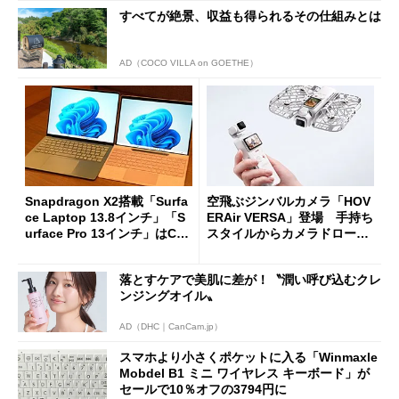
すべてが絶景、収益も得られるその仕組みとは
AD（COCO VILLA on GOETHE）
Snapdragon X2搭載「Surfa
空飛ぶジンバルカメラ「HOV
ce Laptop 13.8インチ」「S
ERAir VERSA」登場 手持ち
urface Pro 13インチ」はCop
スタイルからカメラドローン
ilot+ PCの“完成形”？ 外観
に合体変形
をじっくりとチェックしてみ
落とすケアで美肌に差が！〝潤い呼び込むクレ
た
ンジングオイル〟
AD（DHC｜CanCam.jp）
スマホより小さくポケットに入る「Winmaxle
Mobdel B1 ミニ ワイヤレス キーボード」が
セールで10％オフの3794円に