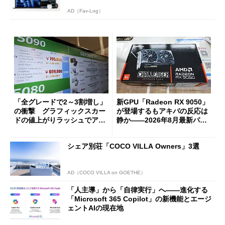
AD（Fav-Log）
「全グレードで2～3割増し」
新GPU「Radeon RX 9050」
の衝撃 グラフィックスカー
が登場するもアキバの反応は
ドの値上がりラッシュでアキ
静か――2026年8月最新パー
バの購入制限が深刻化
ツ事情
シェア別荘「COCO VILLA Owners」3選
AD（COCO VILLA on GOETHE）
「人主導」から「自律実行」へ――進化する
「Microsoft 365 Copilot」の新機能とエージ
ェントAIの現在地