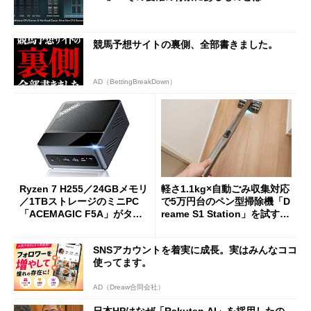
競馬予想サイトの裏側、全部書きました。
AD（BettingBreakDown）
Ryzen 7 H255／24GBメモリ
軽さ1.1kg×自動ごみ収集対応
／1TBストレージのミニPC
で5万円台のペン型掃除機「D
「ACEMAGIC F5A」がタイ
reame S1 Station」を試す
ムセールで41％オフの10万69
見えた長所と短所
98円に
SNSアカウントを着実に成長。実はみんなココ
使ってます。
AD（Dreaw合同会社）
日本HPはなぜ「Rakuten AI」を採用したの