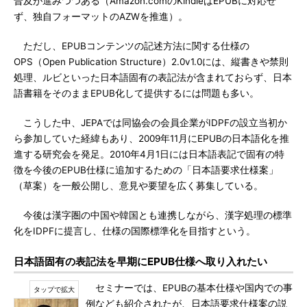
普及が進みつつある（Amazon.comのKindleはEPUBに対応せ
ず、独自フォーマットのAZWを推進）。
ただし、EPUBコンテンツの記述方法に関する仕様の
OPS（Open Publication Structure）2.0v1.0には、縦書きや禁則
処理、ルビといった日本語固有の表記法が含まれておらず、日本
語書籍をそのままEPUB化して提供するには問題も多い。
こうした中、JEPAでは同協会の会員企業がIDPFの設立当初か
ら参加していた経緯もあり、2009年11月にEPUBの日本語化を推
進する研究会を発足。2010年4月1日には日本語表記で固有の特
徴を今後のEPUB仕様に追加するための「日本語要求仕様案」
（草案）を一般公開し、意見や要望を広く募集している。
今後は漢字圏の中国や韓国とも連携しながら、漢字処理の標準
化をIDPFに提言し、仕様の国際標準化を目指すという。
日本語固有の表記法を早期にEPUB仕様へ取り入れたい
セミナーでは、EPUBの基本仕様や国内での事
例なども紹介されたが、日本語要求仕様案の説