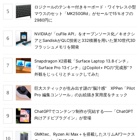
ロジクールのテンキー付きキーボード・ワイヤレス小型
マウスのセット「MK250GRd」がセールで15％オフの
2980円に
NVIDIAが「cuFile API」をオープンソース化／キオクシ
アとSandiskがQLC技術と332積層を用いた第10世代3D
フラッシュメモリを開発
Snapdragon X2搭載「Surface Laptop 13.8インチ」
「Surface Pro 13インチ」はCopilot+ PCの“完成形”？
外観をじっくりとチェックしてみた
巨大スティックが生み出す謎の“脳汁感” XPPen「Pilot
Pro 編集コンソール」のお絵描き実用度をチェック
ChatGPTでコンテンツ制作が完結する――「ChatGPT
向けアドビプラグイン」が登場
GMKtec、Ryzen AI Max＋を搭載したスリムAIワークス