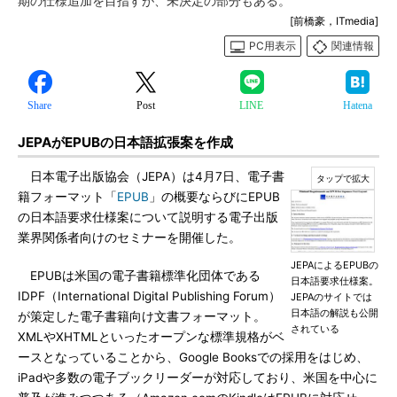
期の仕様追加を目指すが、未決定の部分もある。
[前橋豪，ITmedia]
PC用表示
関連情報
Share
Post
LINE
Hatena
JEPAがEPUBの日本語拡張案を作成
日本電子出版協会（JEPA）は4月7日、電子書
籍フォーマット「
EPUB
」の概要ならびにEPUB
の日本語要求仕様案について説明する電子出版
業界関係者向けのセミナーを開催した。
JEPAによるEPUBの
EPUBは米国の電子書籍標準化団体である
日本語要求仕様案。
IDPF（International Digital Publishing Forum）
JEPAのサイトでは
日本語の解説も公開
が策定した電子書籍向け文書フォーマット。
されている
XMLやXHTMLといったオープンな標準規格がベ
ースとなっていることから、Google Booksでの採用をはじめ、
iPadや多数の電子ブックリーダーが対応しており、米国を中心に