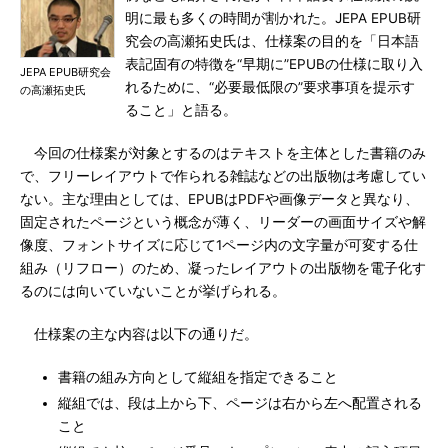
明に最も多くの時間が割かれた。JEPA EPUB研
究会の高瀬拓史氏は、仕様案の目的を「日本語
表記固有の特徴を“早期に”EPUBの仕様に取り入
JEPA EPUB研究会
れるために、“必要最低限の”要求事項を提示す
の高瀬拓史氏
ること」と語る。
今回の仕様案が対象とするのはテキストを主体とした書籍のみ
で、フリーレイアウトで作られる雑誌などの出版物は考慮してい
ない。主な理由としては、EPUBはPDFや画像データと異なり、
固定されたページという概念が薄く、リーダーの画面サイズや解
像度、フォントサイズに応じて1ページ内の文字量が可変する仕
組み（リフロー）のため、凝ったレイアウトの出版物を電子化す
るのには向いていないことが挙げられる。
仕様案の主な内容は以下の通りだ。
書籍の組み方向として縦組を指定できること
縦組では、段は上から下、ページは右から左へ配置される
こと