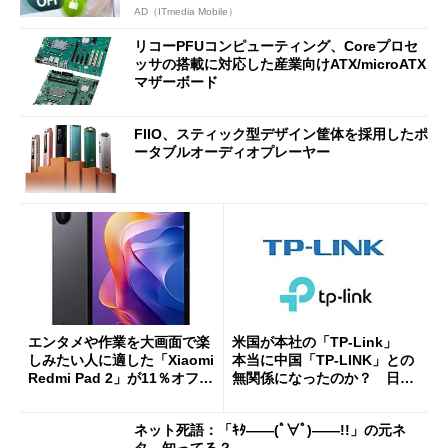
AD（ITmedia Mobile）
リコーPFUコンピューティング、Coreプロセ
ッサの搭載に対応した産業向けATX/microATX
マザーボード
FIIO、スティック型デザイン筐体を採用したポ
ータブルオーディオプレーヤー
エンタメや作業を大画面で楽
米国が本社の「TP-Link」
しみたい人に適した「Xiaomi
本当に中国「TP-LINK」との
Redmi Pad 2」が11％オフの
無関係になったのか？ 日本
2万4980円に
法人に聞く
ネット死語：「ｷﾀ――(ﾟ∀ﾟ)――!!」の元ネ
タ、知ってる？