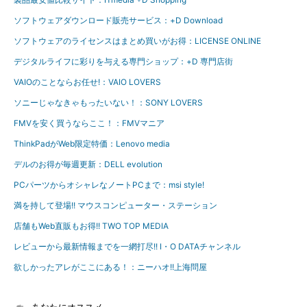
ソフトウェアダウンロード販売サービス：+D Download
ソフトウェアのライセンスはまとめ買いがお得：LICENSE ONLINE
デジタルライフに彩りを与える専門ショップ：+D 専門店街
VAIOのことならお任せ!：VAIO LOVERS
ソニーじゃなきゃもったいない！：SONY LOVERS
FMVを安く買うならここ！：FMVマニア
ThinkPadがWeb限定特価：Lenovo media
デルのお得が毎週更新：DELL evolution
PCパーツからオシャレなノートPCまで：msi style!
満を持して登場!! マウスコンピューター・ステーション
店舗もWeb直販もお得!! TWO TOP MEDIA
レビューから最新情報までを一網打尽!! I・O DATAチャンネル
欲しかったアレがここにある！：ニーハオ!!上海問屋