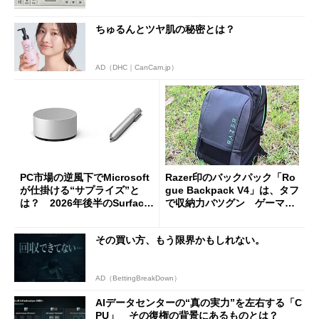
ちゅるんとツヤ肌の秘密とは？
AD（DHC｜CanCam.jp）
PC市場の逆風下でMicrosoft
Razer印のバックパック「Ro
が仕掛ける“サプライズ”と
gue Backpack V4」は、タフ
は？ 2026年後半のSurface
で収納力バツグン ゲーマー
新製品を予想する
じゃなくても欲しくなる
その買い方、もう限界かもしれない。
AD（BettingBreakDown）
AIデータセンターの“真の実力”を左右する「C
PU」 その復権の背景にあるものとは？