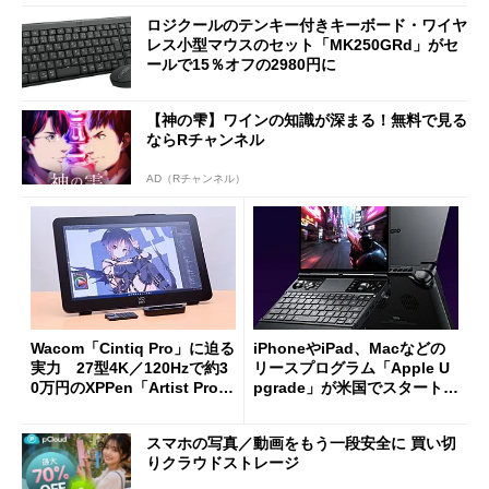
ロジクールのテンキー付きキーボード・ワイヤ
レス小型マウスのセット「MK250GRd」がセ
ールで15％オフの2980円に
【神の雫】ワインの知識が深まる！無料で見る
ならRチャンネル
AD（Rチャンネル）
Wacom「Cintiq Pro」に迫る
iPhoneやiPad、Macなどの
実力 27型4K／120Hzで約3
リースプログラム「Apple U
0万円のXPPen「Artist Pro 2
pgrade」が米国でスタート／
7（Gen 2）」でお絵描きして
Bluetooth LEの新規格「Blu
分かった魅力と妥協点
etooth High Data Throughp
スマホの写真／動画をもう一段安全に 買い切
ut」が明...
りクラウドストレージ