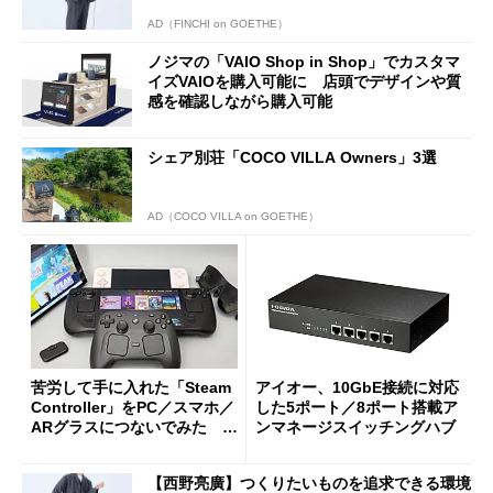
AD（FINCHI on GOETHE）
ノジマの「VAIO Shop in Shop」でカスタマ
イズVAIOを購入可能に 店頭でデザインや質
感を確認しながら購入可能
シェア別荘「COCO VILLA Owners」3選
AD（COCO VILLA on GOETHE）
苦労して手に入れた「Steam
アイオー、10GbE接続に対応
Controller」をPC／スマホ／
した5ポート／8ポート搭載ア
ARグラスにつないでみた ゲ
ンマネージスイッチングハブ
ーム体験や実用性は？
【西野亮廣】つくりたいものを追求できる環境