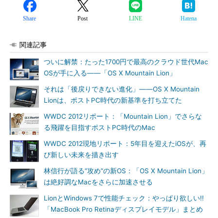
Share
Post
LINE
Hatena
関連記事
ついに解禁：たった1700円で最高のクラウド世代Mac
OSが手に入る――「OS X Mountain Lion」
それは「後戻りできない進化」――OS X Mountain
Lionは、ポストPC時代の新基準を打ち立てた
WWDC 2012リポート：「Mountain Lion」でさらな
る飛躍を目指すポストPC時代のMac
WWDC 2012現地リポート：5年目を迎えたiOSが、再
び新しい未来を描き出す
林信行が語る“攻め”の新OS：「OS X Mountain Lion」
は絶好調なMacをさらに加速させる
LionとWindows 7で性能チェック：やっぱり欲しい!!
「MacBook Pro Retinaディスプレイモデル」まとめ