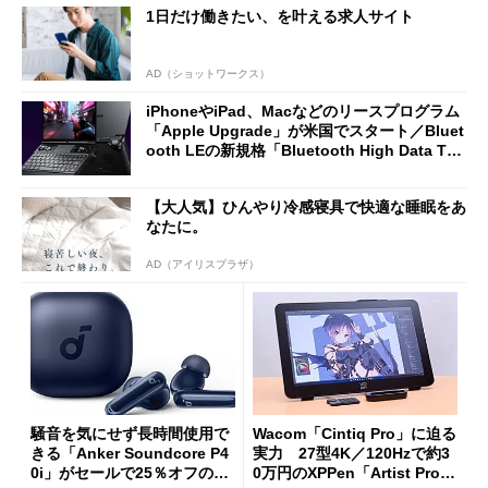
1日だけ働きたい、を叶える求人サイト
AD（ショットワークス）
iPhoneやiPad、Macなどのリースプログラム
「Apple Upgrade」が米国でスタート／Bluet
ooth LEの新規格「Bluetooth High Data Thr
oughput」が明...
【大人気】ひんやり冷感寝具で快適な睡眠をあ
なたに。
AD（アイリスプラザ）
騒音を気にせず長時間使用で
Wacom「Cintiq Pro」に迫る
きる「Anker Soundcore P4
実力 27型4K／120Hzで約3
0i」がセールで25％オフの59
0万円のXPPen「Artist Pro 2