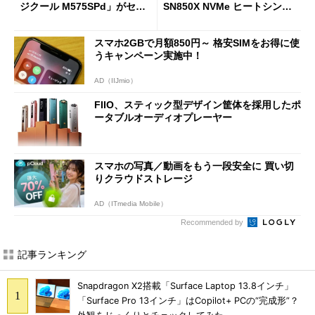
ジクール M575SPd」がセー
SN850X NVMe ヒートシンク
ルで33％オフの5280円に
付き」が18％オフの17万508
7円に
スマホ2GBで月額850円～ 格安SIMをお得に使
うキャンペーン実施中！
AD（IIJmio）
FIIO、スティック型デザイン筐体を採用したポ
ータブルオーディオプレーヤー
スマホの写真／動画をもう一段安全に 買い切
りクラウドストレージ
AD（ITmedia Mobile）
Recommended by
記事ランキング
Snapdragon X2搭載「Surface Laptop 13.8インチ」
「Surface Pro 13インチ」はCopilot+ PCの“完成形”？