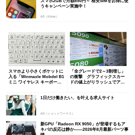
スマホ2GBで月額850円～ 格安SIMをお得に使
うキャンペーン実施中！
AD（IIJmio）
スマホより小さくポケットに
「全グレードで2～3割増し」
入る「Winmaxle Mobdel B1
の衝撃 グラフィックスカー
ミニ ワイヤレス キーボー
ドの値上がりラッシュでアキ
ド」がセールで10％オフの37
バの購入制限が深刻化
94円に
1日だけ働きたい、を叶える求人サイト
AD（ショットワークス）
新GPU「Radeon RX 9050」が登場するもア
キバの反応は静か――2026年8月最新パーツ事
情