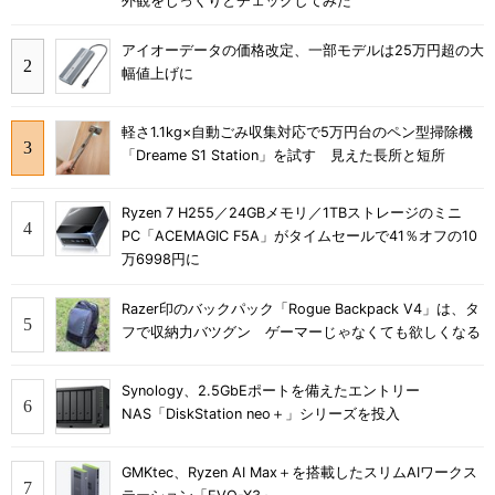
外観をじっくりとチェックしてみた
アイオーデータの価格改定、一部モデルは25万円超の大
幅値上げに
軽さ1.1kg×自動ごみ収集対応で5万円台のペン型掃除機
「Dreame S1 Station」を試す 見えた長所と短所
Ryzen 7 H255／24GBメモリ／1TBストレージのミニ
PC「ACEMAGIC F5A」がタイムセールで41％オフの10
万6998円に
Razer印のバックパック「Rogue Backpack V4」は、タ
フで収納力バツグン ゲーマーじゃなくても欲しくなる
Synology、2.5GbEポートを備えたエントリー
NAS「DiskStation neo＋」シリーズを投入
GMKtec、Ryzen AI Max＋を搭載したスリムAIワークス