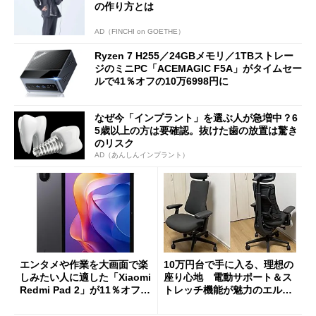
の作り方とは
AD（FINCHI on GOETHE）
Ryzen 7 H255／24GBメモリ／1TBストレー
ジのミニPC「ACEMAGIC F5A」がタイムセー
ルで41％オフの10万6998円に
なぜ今「インプラント」を選ぶ人が急増中？6
5歳以上の方は要確認。抜けた歯の放置は驚き
のリスク
AD（あんしんインプラント）
エンタメや作業を大画面で楽
10万円台で手に入る、理想の
しみたい人に適した「Xiaomi
座り心地 電動サポート＆ス
Redmi Pad 2」が11％オフの
トレッチ機能が魅力のエルゴ
2万4980円に
ノミクスチェア「LiberNovo
Omni Gen」を試す