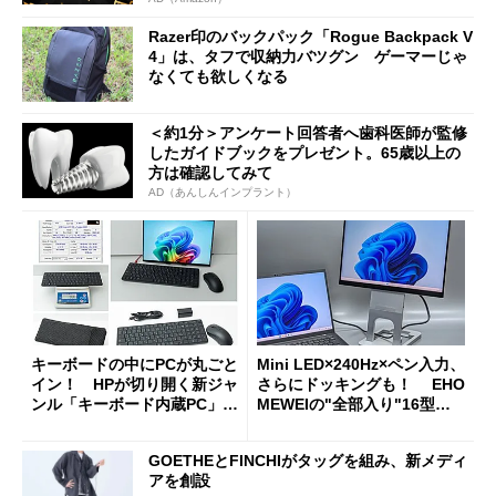
Razer印のバックパック「Rogue Backpack V
4」は、タフで収納力バツグン ゲーマーじゃ
なくても欲しくなる
＜約1分＞アンケート回答者へ歯科医師が監修
したガイドブックをプレゼント。65歳以上の
方は確認してみて
AD（あんしんインプラント）
キーボードの中にPCが丸ごと
Mini LED×240Hz×ペン入力、
イン！ HPが切り開く新ジャ
さらにドッキングも！ EHO
ンル「キーボード内蔵PC」の
MEWEIの"全部入り"16型モ
使い勝手を徹底検証
バイルディスプレイ「TM-16
0PW」徹底レビュー
GOETHEとFINCHIがタッグを組み、新メディ
アを創設