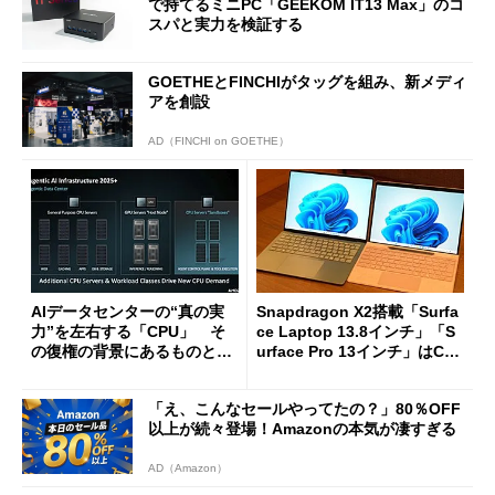
で持てるミニPC「GEEKOM IT13 Max」のコ
スパと実力を検証する
GOETHEとFINCHIがタッグを組み、新メディ
アを創設
AD（FINCHI on GOETHE）
AIデータセンターの“真の実
Snapdragon X2搭載「Surfa
力”を左右する「CPU」 そ
ce Laptop 13.8インチ」「S
の復権の背景にあるものと
urface Pro 13インチ」はCop
は？
ilot+ PCの“完成形”？ 外観
をじっくりとチェックしてみ
「え、こんなセールやってたの？」80％OFF
た
以上が続々登場！Amazonの本気が凄すぎる
AD（Amazon）