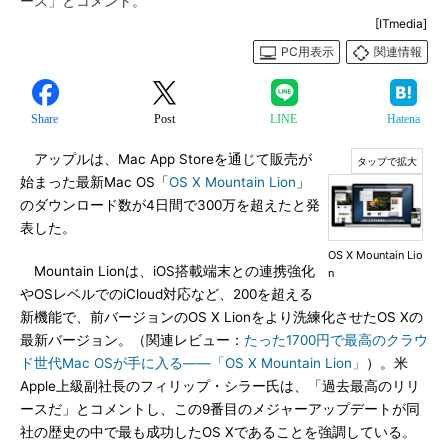
ース」とコメント。
[ITmedia]
PC用表示
関連情報
Share
Post
LINE
Hatena
アップルは、Mac App Storeを通じて販売が
始まった最新Mac OS「
OS X Mountain Lion
」
のダウンロード数が4日間で300万を超えたと発
表した。
OS X Mountain Lio
Mountain Lionは、iOS搭載端末との連携強化
n
やOSレベルでのiCloud対応など、200を超える
新機能で、前バージョンのOS X Lionをより洗練化させたOS Xの
最新バージョン。（関連レビュー：
たった1700円で最高のクラウ
ド世代Mac OSが手に入る――「OS X Mountain Lion」
）。米
Apple上級副社長のフィリップ・シラー氏は、「過去最高のリリ
ースだ」とコメントし、この9番目のメジャーアップデートが同
社の歴史の中で最も成功したOS Xであることを強調している。