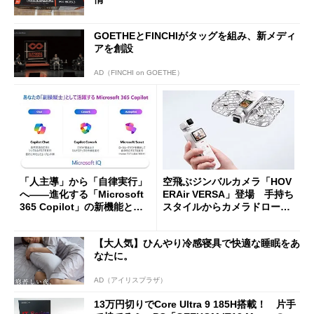
GOETHEとFINCHIがタッグを組み、新メディ
アを創設
AD（FINCHI on GOETHE）
「人主導」から「自律実行」
空飛ぶジンバルカメラ「HOV
へ――進化する「Microsoft
ERAir VERSA」登場 手持ち
365 Copilot」の新機能とエ
スタイルからカメラドローン
ージェントAIの現在地
に合体変形
【大人気】ひんやり冷感寝具で快適な睡眠をあ
なたに。
AD（アイリスプラザ）
13万円切りでCore Ultra 9 185H搭載！ 片手