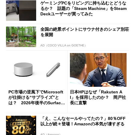
ゲーミングPCをリビングに持ち込むとどうな
るか？ 話題の「Steam Machine」をSteam
Deckユーザーが買ってみた
全国の絶景ポイントにサウナ付きのシェア別荘
を展開
AD（COCO VILLA on GOETHE）
PC市場の逆風下でMicrosoft
日本HPはなぜ「Rakuten A
が仕掛ける“サプライズ”と
I」を採用したのか？ 岡戸社
は？ 2026年後半のSurface
長に直撃
新製品を予想する
「え、こんなセールやってたの？」80％OFF
以上が続々登場！Amazonの本気が凄すぎる
AD（Amazon）