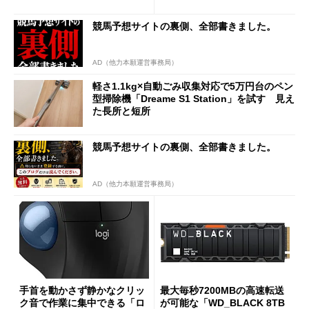
90円に
7（Gen 2）」でお絵描きして
分かった魅力と妥協点
競馬予想サイトの裏側、全部書きました。
AD（他力本願運営事務局）
軽さ1.1kg×自動ごみ収集対応で5万円台のペン
型掃除機「Dreame S1 Station」を試す 見え
た長所と短所
競馬予想サイトの裏側、全部書きました。
AD（他力本願運営事務局）
手首を動かさず静かなクリッ
最大毎秒7200MBの高速転送
ク音で作業に集中できる「ロ
が可能な「WD_BLACK 8TB