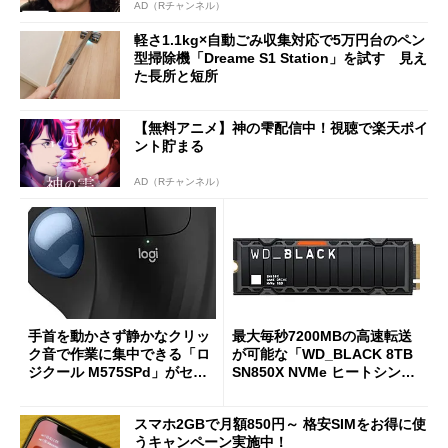
AD（Rチャンネル）
軽さ1.1kg×自動ごみ収集対応で5万円台のペン
型掃除機「Dreame S1 Station」を試す 見え
た長所と短所
【無料アニメ】神の雫配信中！視聴で楽天ポイ
ント貯まる
AD（Rチャンネル）
手首を動かさず静かなクリッ
最大毎秒7200MBの高速転送
ク音で作業に集中できる「ロ
が可能な「WD_BLACK 8TB
ジクール M575SPd」がセー
SN850X NVMe ヒートシンク
ルで33％オフの5280円に
付き」が18％オフの17万508
7円に
スマホ2GBで月額850円～ 格安SIMをお得に使
うキャンペーン実施中！