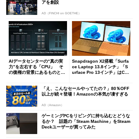
アを創設
AD（FINCHI on GOETHE）
AIデータセンターの“真の実
Snapdragon X2搭載「Surfa
力”を左右する「CPU」 そ
ce Laptop 13.8インチ」「S
の復権の背景にあるものと
urface Pro 13インチ」はCop
は？
ilot+ PCの“完成形”？ 外観
をじっくりとチェックしてみ
「え、こんなセールやってたの？」80％OFF
た
以上が続々登場！Amazonの本気が凄すぎる
AD（Amazon）
ゲーミングPCをリビングに持ち込むとどうな
るか？ 話題の「Steam Machine」をSteam
Deckユーザーが買ってみた