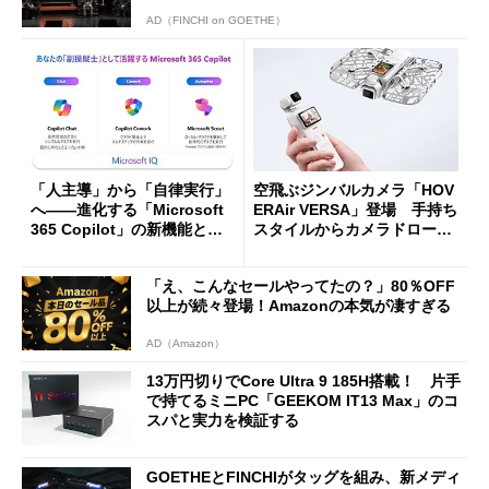
AD（FINCHI on GOETHE）
「人主導」から「自律実行」
空飛ぶジンバルカメラ「HOV
へ――進化する「Microsoft
ERAir VERSA」登場 手持ち
365 Copilot」の新機能とエ
スタイルからカメラドローン
ージェントAIの現在地
に合体変形
「え、こんなセールやってたの？」80％OFF
以上が続々登場！Amazonの本気が凄すぎる
AD（Amazon）
13万円切りでCore Ultra 9 185H搭載！ 片手
で持てるミニPC「GEEKOM IT13 Max」のコ
スパと実力を検証する
GOETHEとFINCHIがタッグを組み、新メディ