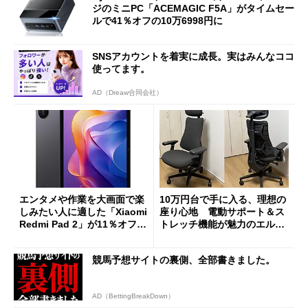
ジのミニPC「ACEMAGIC F5A」がタイムセー
ルで41％オフの10万6998円に
SNSアカウントを着実に成長。実はみんなココ
使ってます。
AD（Dreaw合同会社）
エンタメや作業を大画面で楽
10万円台で手に入る、理想の
しみたい人に適した「Xiaomi
座り心地 電動サポート＆ス
Redmi Pad 2」が11％オフの
トレッチ機能が魅力のエルゴ
2万4980円に
ノミクスチェア「LiberNovo
Omni Gen」を試す
競馬予想サイトの裏側、全部書きました。
AD（BettingBreakDown）