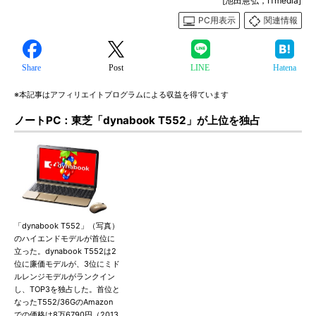
[池田憲弘，ITmedia]
PC用表示
関連情報
Share
Post
LINE
Hatena
※本記事はアフィリエイトプログラムによる収益を得ています
ノートPC：東芝「dynabook T552」が上位を独占
「dynabook T552」（写真）
のハイエンドモデルが首位に
立った。dynabook T552は2
位に廉価モデルが、3位にミド
ルレンジモデルがランクイン
し、TOP3を独占した。首位と
なったT552/36GのAmazon
での価格は8万6790円（2013