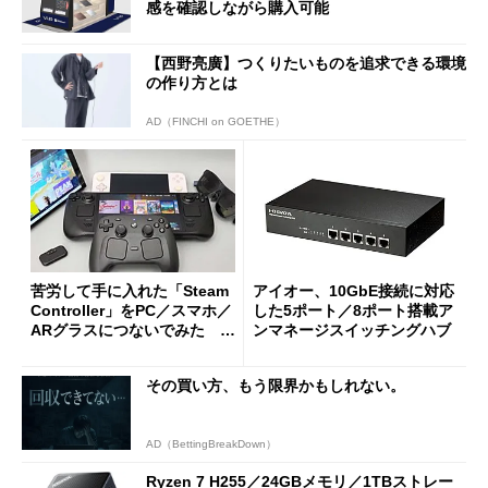
感を確認しながら購入可能
【西野亮廣】つくりたいものを追求できる環境
の作り方とは
AD（FINCHI on GOETHE）
苦労して手に入れた「Steam
アイオー、10GbE接続に対応
Controller」をPC／スマホ／
した5ポート／8ポート搭載ア
ARグラスにつないでみた ゲ
ンマネージスイッチングハブ
ーム体験や実用性は？
その買い方、もう限界かもしれない。
AD（BettingBreakDown）
Ryzen 7 H255／24GBメモリ／1TBストレー