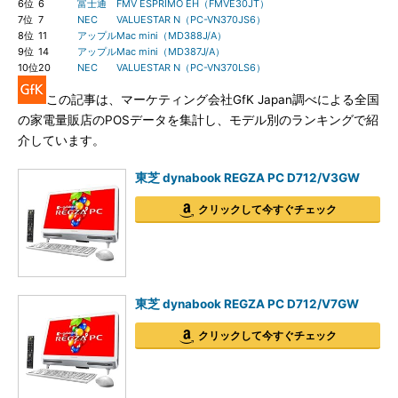
6位
6
富士通
FMV ESPRIMO EH（FMVE30JT）
7位
7
NEC
VALUESTAR N（PC-VN370JS6）
8位
11
アップル
Mac mini（MD388J/A）
9位
14
アップル
Mac mini（MD387J/A）
10位
20
NEC
VALUESTAR N（PC-VN370LS6）
この記事は、マーケティング会社GfK Japan調べによる全国
の家電量販店のPOSデータを集計し、モデル別のランキングで紹
介しています。
東芝 dynabook REGZA PC D712/V3GW
クリックして今すぐチェック
東芝 dynabook REGZA PC D712/V7GW
クリックして今すぐチェック