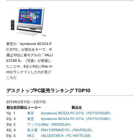
東芝の「dynabook REGZA P
C D712」が首位をキープ。今
週は10位に春モデルの「VALU
ESTAR N」（写真）が登場し
たことや、8位と9位にMac m
iniがランクインしたのが見ど
ころだ
デスクトップPC販売ランキング TOP10
2013年2月11日～2月17日
順位
前回順位
メーカー
製品名
1位
1
東芝
dynabook REGZA PC D712（PD712V3GSP）
2位
3
東芝
dynabook REGZA PC D712（PD712V7GBH）
3位
2
アップル
iMac（MD093J/A）
4位
4
富士通
FMV ESPRIMO FH（FMVF56JD）
5位
5
NEC
VALUESTAR N（PC-VN770JS6）