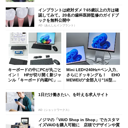
インプラントは絶対ダメ？65歳以上の方は確
認してみて。20名の歯科医師監修のガイドブ
ックを無料公開中
AD（あんしんインプラント）
キーボードの中にPCが丸ごと
Mini LED×240Hz×ペン入力、
イン！ HPが切り開く新ジャ
さらにドッキングも！ EHO
ンル「キーボード内蔵PC」の
MEWEIの"全部入り"16型モ
使い勝手を徹底検証
バイルディスプレイ「TM-16
0PW」徹底レビュー
1日だけ働きたい、を叶える求人サイト
AD（ショットワークス）
ノジマの「VAIO Shop in Shop」でカスタマ
イズVAIOを購入可能に 店頭でデザインや質