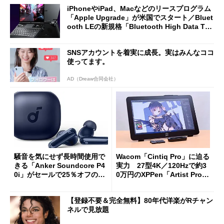
iPhoneやiPad、Macなどのリースプログラム
「Apple Upgrade」が米国でスタート／Bluet
ooth LEの新規格「Bluetooth High Data Thr
oughput」が明...
SNSアカウントを着実に成長。実はみんなココ
使ってます。
AD（Dreaw合同会社）
騒音を気にせず長時間使用で
Wacom「Cintiq Pro」に迫る
きる「Anker Soundcore P4
実力 27型4K／120Hzで約3
0i」がセールで25％オフの59
0万円のXPPen「Artist Pro 2
90円に
7（Gen 2）」でお絵描きして
分かった魅力と妥協点
【登録不要＆完全無料】80年代洋楽がRチャン
ネルで見放題