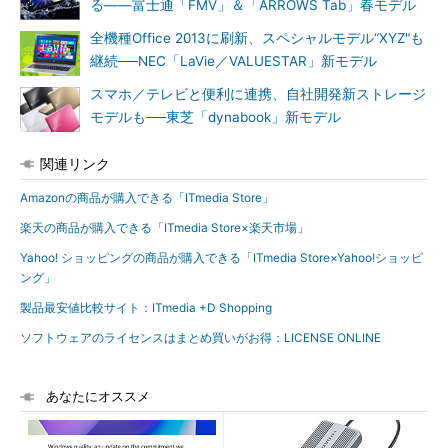
る――富士通「FMV」＆「ARROWS Tab」春モデル
全機種Office 2013に刷新、スペシャルモデル“XYZ"も
継続──NEC「LaVie／VALUESTAR」新モデル
スマホ／テレビと便利に連携、自社開発新ストレージ
モデルも──東芝「dynabook」新モデル
関連リンク
Amazonの商品が購入できる「ITmedia Store」
楽天の商品が購入できる「ITmedia Store×楽天市場」
Yahoo! ショッピングの商品が購入できる「ITmedia Store×Yahoo!ショッピ
ング」
製品最安値比較サイト：ITmedia +D Shopping
ソフトウェアのライセンスはまとめ買いがお得：LICENSE ONLINE
あなたにオススメ