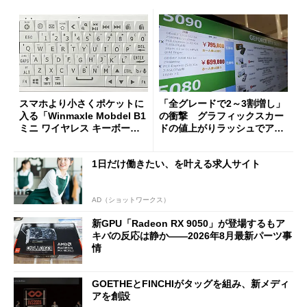
スマホより小さくポケットに
「全グレードで2～3割増し」
入る「Winmaxle Mobdel B1
の衝撃 グラフィックスカー
ミニ ワイヤレス キーボー
ドの値上がりラッシュでアキ
ド」がセールで10％オフの37
バの購入制限が深刻化
94円に
1日だけ働きたい、を叶える求人サイト
AD（ショットワークス）
新GPU「Radeon RX 9050」が登場するもア
キバの反応は静か――2026年8月最新パーツ事
情
GOETHEとFINCHIがタッグを組み、新メディ
アを創設