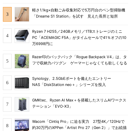
軽さ1.1kg×自動ごみ収集対応で5万円台のペン型掃除機
「Dreame S1 Station」を試す 見えた長所と短所
Ryzen 7 H255／24GBメモリ／1TBストレージのミニ
PC「ACEMAGIC F5A」がタイムセールで41％オフの10
万6998円に
Razer印のバックパック「Rogue Backpack V4」は、タ
フで収納力バツグン ゲーマーじゃなくても欲しくなる
Synology、2.5GbEポートを備えたエントリー
NAS「DiskStation neo＋」シリーズを投入
GMKtec、Ryzen AI Max＋を搭載したスリムAIワークス
テーション「EVO-X3」
Wacom「Cintiq Pro」に迫る実力 27型4K／120Hzで
約30万円のXPPen「Artist Pro 27（Gen 2）」でお絵描