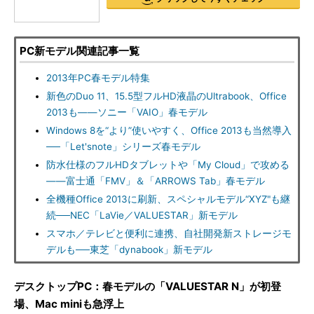
PC新モデル関連記事一覧
2013年PC春モデル特集
新色のDuo 11、15.5型フルHD液晶のUltrabook、Office
2013も――ソニー「VAIO」春モデル
Windows 8を“より”使いやすく、Office 2013も当然導入
──「Let'snote」シリーズ春モデル
防水仕様のフルHDタブレットや「My Cloud」で攻める
――富士通「FMV」＆「ARROWS Tab」春モデル
全機種Office 2013に刷新、スペシャルモデル“XYZ"も継
続──NEC「LaVie／VALUESTAR」新モデル
スマホ／テレビと便利に連携、自社開発新ストレージモ
デルも──東芝「dynabook」新モデル
デスクトップPC：春モデルの「VALUESTAR N」が初登
場、Mac miniも急浮上