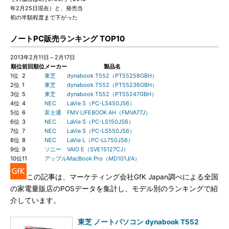
年2月25日現在）と、発売当
初の半額程度まで下がった
ノートPC販売ランキング TOP10
2013年2月11日～2月17日
順位
前回順位
メーカー
製品名
1位
2
東芝
dynabook T552（PT55258GBH）
2位
1
東芝
dynabook T552（PT55236GBH）
3位
5
東芝
dynabook T552（PT55247GBH）
4位
4
NEC
LaVie S（PC-LS450JS6）
5位
6
富士通
FMV LIFEBOOK AH（FMVA77J）
6位
3
NEC
LaVie S（PC-LS150JS6）
7位
7
NEC
LaVie S（PC-LS550JS6）
8位
8
NEC
LaVie L（PC-LL750JS6）
9位
9
ソニー
VAIO E（SVE15127CJ）
10位
11
アップル
MacBook Pro（MD101J/A）
この記事は、マーケティング会社GfK Japan調べによる全国
の家電量販店のPOSデータを集計し、モデル別のランキングで紹
介しています。
東芝 ノートパソコン dynabook T552