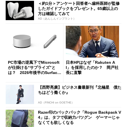
＜約1分＞アンケート回答者へ歯科医師が監修
したガイドブックをプレゼント。65歳以上の
方は確認してみて
AD（あんしんインプラント）
PC市場の逆風下でMicrosoft
日本HPはなぜ「Rakuten A
が仕掛ける“サプライズ”と
I」を採用したのか？ 岡戸社
は？ 2026年後半のSurface
長に直撃
新製品を予想する
【西野亮廣】ビジネス書最新刊『北極星 僕た
ちはどう働くか』
AD（FINCHI on GOETHE）
Razer印のバックパック「Rogue Backpack V
4」は、タフで収納力バツグン ゲーマーじゃ
なくても欲しくなる