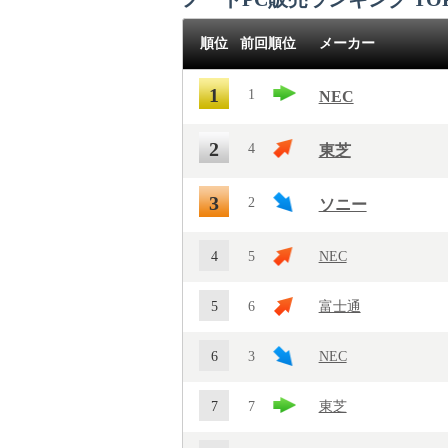
順位
前回順位
メーカー
1
1
NEC
2
4
東芝
3
2
ソニー
4
5
NEC
5
6
富士通
6
3
NEC
7
7
東芝