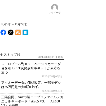
マイページ
月16日～12月22日）
セストップ10
2026年08月09日 更新
レトロブーム到来？ ベージュカラーが
目を引くCRT風簡易水冷キットが異彩を
放つ
（2026年08月08日）
アイオーデータの価格改定、一部モデル
は25万円超の大幅値上げに
（2026年08月05日）
三陽合同、NuPhy製ロープロファイルメカ
ニカルキーボード「Air65 V3」「Air100
V3」を発売