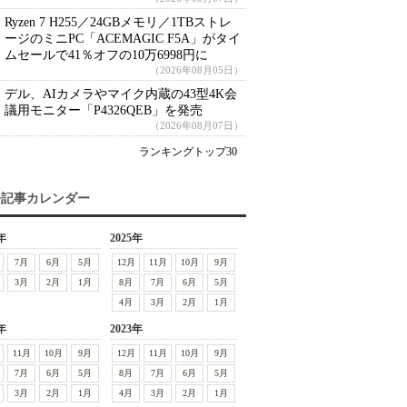
Ryzen 7 H255／24GBメモリ／1TBストレ
ージのミニPC「ACEMAGIC F5A」がタイ
ムセールで41％オフの10万6998円に
（2026年08月05日）
デル、AIカメラやマイク内蔵の43型4K会
議用モニター「P4326QEB」を発売
（2026年08月07日）
ランキングトップ30
去記事カレンダー
年
2025年
7月
6月
5月
12月
11月
10月
9月
3月
2月
1月
8月
7月
6月
5月
4月
3月
2月
1月
年
2023年
11月
10月
9月
12月
11月
10月
9月
7月
6月
5月
8月
7月
6月
5月
3月
2月
1月
4月
3月
2月
1月