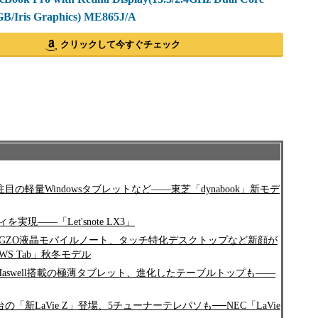
GB/Iris Graphics) ME865J/A
クリックして今すぐチェック
、注目の軽量Windowsタブレットなど――東芝「dynabook」新モデ
実現――「Let'snote LX3」
IGZO液晶モバイルノート、タッチ特化デスクトップなど新顔が
S Tab」秋冬モデル
aswell搭載の極薄タブレット、進化したテーブルトップも――
「新LaVie Z」登場、5チューナーテレパソも──NEC「LaVie