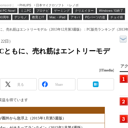
ponsord｜
日本マイクロソフト
レノボ
PHILIPS
ミニPC
プロナビ
ゲーミング
クリエイター
Windows 10終了
AI PC Now!
30周年
デジモノ
教育とIT
Mac・iPad
アキバ
PCパーツの道
チョイ得
、売れ筋はエントリーモデル（2013年12月第3週版）：PC販売ランキング（2013年12
月22日）
Cともに、売れ筋はエントリーモデ
）
アク
[
ITmedia
]
見る
Share
収益を得ています
mini」が圏外から急浮上（2015年1月第5週版）
」と「iMac」がそろってランクイン（2015年1月第4週版）