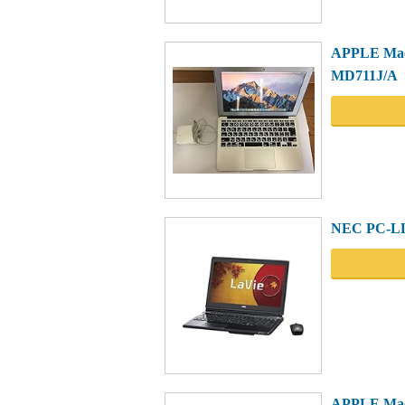
APPLE MacB
MD711J/A
NEC PC-LL
APPLE MacB