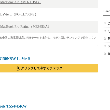
MacBook Air（MD711J/A）
Fee
LaVie L（PC-LL750NS）
MacBook Pro Retina（ME865J/A）
べによる全国の家電量販店のPOSデータを集計し、モデル別のランキングで紹介してい
150NSW LaVie S
クリックして今すぐチェック
ok T554/45KW