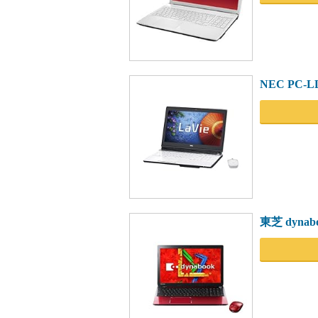
NEC PC-L
東芝 dynabo