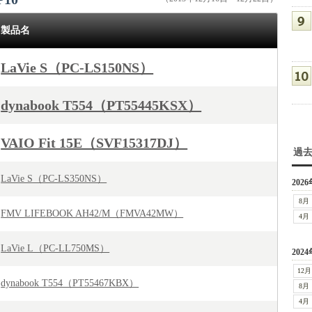
製品名
LaVie S（PC-LS150NS）
dynabook T554（PT55445KSX）
VAIO Fit 15E（SVF15317DJ）
過
LaVie S（PC-LS350NS）
2026
8月
FMV LIFEBOOK AH42/M（FMVA42MW）
4月
LaVie L（PC-LL750MS）
2024
12月
dynabook T554（PT55467KBX）
8月
4月