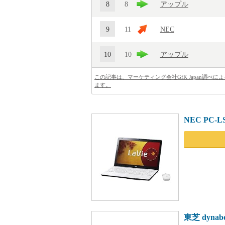
8
8
アップル
9
11
NEC
10
10
アップル
この記事は、マーケティング会社GfK Japan調
ます。
NEC PC-LS
東芝 dynabo