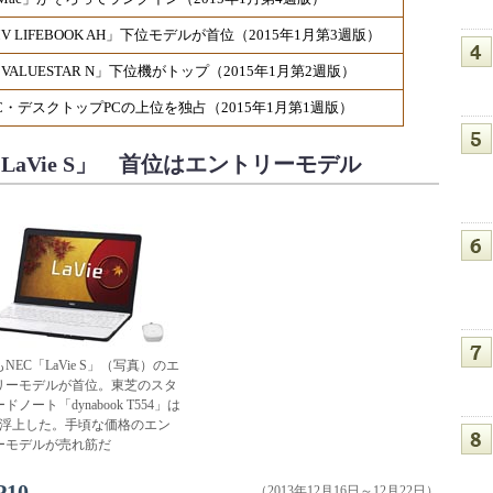
V LIFEBOOK AH」下位モデルが首位（2015年1月第3週版）
ALUESTAR N」下位機がトップ（2015年1月第2週版）
C・デスクトップPCの上位を独占（2015年1月第1週版）
LaVie S」 首位はエントリーモデル
NEC「LaVie S」（写真）のエ
リーモデルが首位。東芝のスタ
ドノート「dynabook T554」は
に浮上した。手頃な価格のエン
ーモデルが売れ筋だ
10
（2013年12月16日～12月22日）