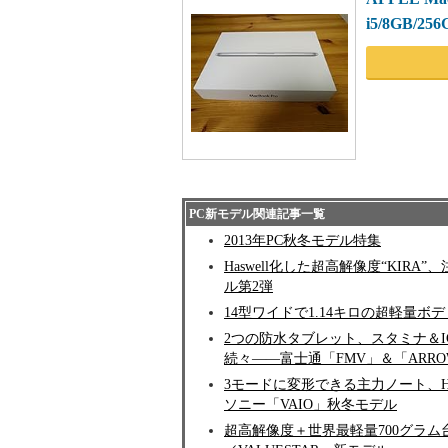
i5/8GB/256
PC新モデル関連記事一覧
2013年PC秋冬モデル特集
Haswell化した超高解像度“KIRA”
ル第2弾
14型ワイドで1.14キロの超軽量ボディを
2つの防水タブレット、スタミナ＆
続々――富士通「FMV」＆「ARROW
3モードに変形できる主力ノート、H
ソニー「VAIO」秋冬モデル
超高解像度＋世界最軽量700グラム台の