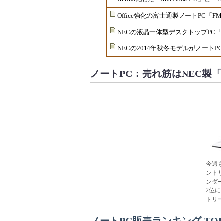
Office強化の富士通製ノートPC「FM
NECの液晶一体型デスクトップPC「V
NECの2014年秋冬モデルがノートP
ノートPC：売れ筋はNEC製「
今週も
ント
ンダー
2位
トリ
ノートPC販売ランキング TOP