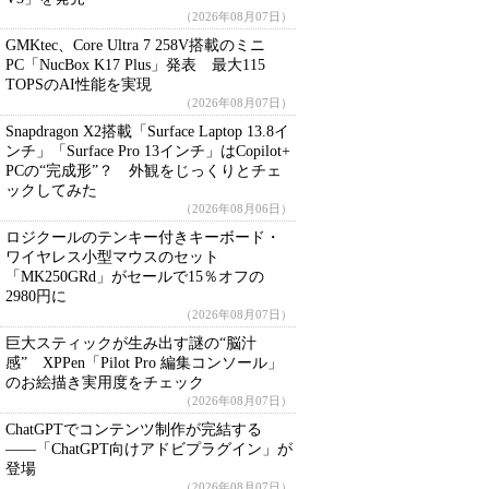
（2026年08月07日）
GMKtec、Core Ultra 7 258V搭載のミニ
PC「NucBox K17 Plus」発表 最大115
TOPSのAI性能を実現
（2026年08月07日）
Snapdragon X2搭載「Surface Laptop 13.8イ
ンチ」「Surface Pro 13インチ」はCopilot+
PCの“完成形”？ 外観をじっくりとチェ
ックしてみた
（2026年08月06日）
ロジクールのテンキー付きキーボード・
ワイヤレス小型マウスのセット
「MK250GRd」がセールで15％オフの
2980円に
（2026年08月07日）
巨大スティックが生み出す謎の“脳汁
感” XPPen「Pilot Pro 編集コンソール」
のお絵描き実用度をチェック
（2026年08月07日）
ChatGPTでコンテンツ制作が完結する
――「ChatGPT向けアドビプラグイン」が
登場
（2026年08月07日）