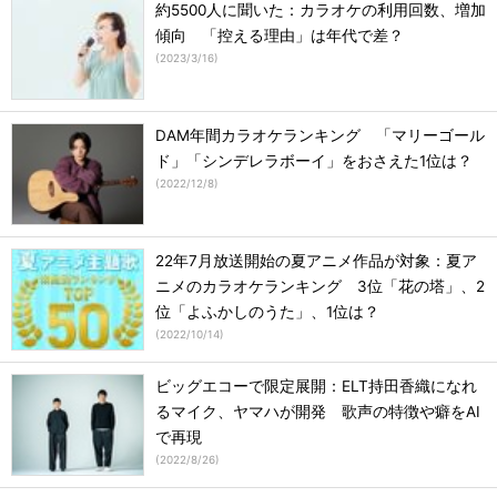
約5500人に聞いた：カラオケの利用回数、増加
傾向 「控える理由」は年代で差？
(
2023/3/16
)
DAM年間カラオケランキング 「マリーゴール
ド」「シンデレラボーイ」をおさえた1位は？
(
2022/12/8
)
22年7月放送開始の夏アニメ作品が対象：夏ア
ニメのカラオケランキング 3位「花の塔」、2
位「よふかしのうた」、1位は？
(
2022/10/14
)
ビッグエコーで限定展開：ELT持田香織になれ
るマイク、ヤマハが開発 歌声の特徴や癖をAI
で再現
(
2022/8/26
)