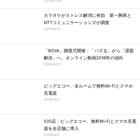
(
2018/11/21
)
カラオケがストレス解消に有効 第一興商と
NTTコミュニケーションズが調査
(
2018/6/17
)
「BOVA」贈賞式開催：「バズる」から「課題
解決」へ、オンライン動画2018年の傾向
(
2018/4/21
)
ビッグエコー、全ルームで無料Wi-Fiとスマホ
充電器
(
2018/4/2
)
535店：ビッグエコー、無料Wi-Fiとスマホ充電
器を全店舗に導入
(
2018/4/2
)