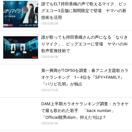
誰でもELT持田香織の声で歌えるマイク、ビッ
グエコー3店舗に期間限定で登場 ヤマハの新
技術を活用
(
2022/8/24
)
誰が歌っても持田香織さんの声になる「なりき
りマイク」、ビッグエコーに登場 ヤマハのAI
歌声変換技術で
(
2022/8/24
)
第一興商がTOP50を調査：春アニメ主題歌カラ
オケランキング 1～4位を『SPY×FAMILY』
『パリピ孔明』が独占
(
2022/7/23
)
DAM上半期カラオケランキング調査：カラオケ
で最も歌われた歌手 「back number」
「Official髭男dism」抑えた1位は？
(
2022/6/19
)