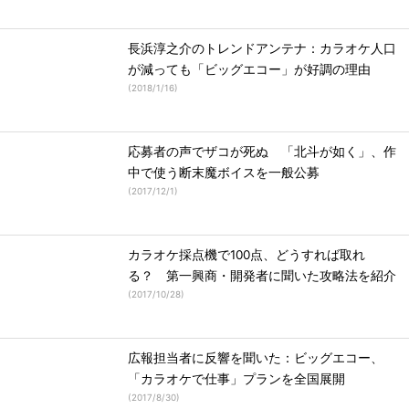
長浜淳之介のトレンドアンテナ：カラオケ人口
が減っても「ビッグエコー」が好調の理由
(
2018/1/16
)
応募者の声でザコが死ぬ 「北斗が如く」、作
中で使う断末魔ボイスを一般公募
(
2017/12/1
)
カラオケ採点機で100点、どうすれば取れ
る？ 第一興商・開発者に聞いた攻略法を紹介
(
2017/10/28
)
広報担当者に反響を聞いた：ビッグエコー、
「カラオケで仕事」プランを全国展開
(
2017/8/30
)