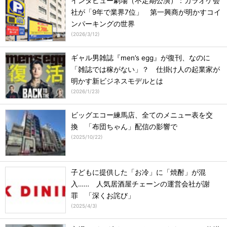
インタビュー劇場（不定期公演）：カラオケ会
社が「9年で業界7位」 第一興商が明かすコイ
ンパーキングの世界
(
2026/3/12
)
ギャル男雑誌『men’s egg』が復刊、なのに
「雑誌では稼がない」？ 仕掛け人の起業家が
明かす新ビジネスモデルとは
(
2026/1/23
)
ビッグエコー練馬店、全てのメニュー表を交
換 「布団ちゃん」配信の影響で
(
2025/10/22
)
子どもに提供した「お冷」に「焼酎」が混
入…… 人気居酒屋チェーンの運営会社が謝
罪 「深くお詫び」
(
2025/4/3
)