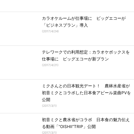
カラオケルームが仕事場に ビッグエコーが
「ビジネスプラン」導入
(
2017/4/24
)
テレワークでの利用想定：カラオケボックスを
仕事場に ビッグエコーが新プラン
(
2017/4/21
)
ミクさんとの日本観光デート！ 農林水産省が
初音ミクとコラボした日本食アピール楽曲PVを
公開
(
2017/3/1
)
初音ミクと農水省がコラボ 日本食の魅力伝え
る動画「“OISHII”TRIP」公開
(
2017/3/1
)