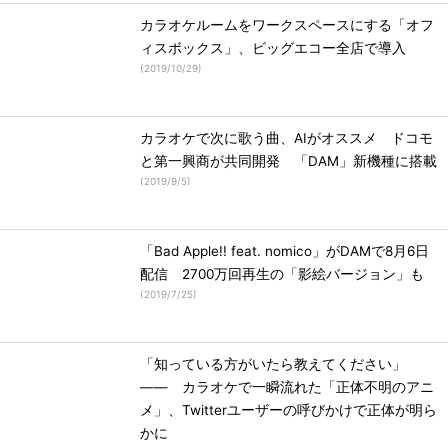
カラオケルームをワークスペースにする「オフ
ィスボックス」、ビッグエコー全店で導入
(
2019/10/29
)
カラオケで次に歌う曲、AIがオススメ ドコモ
と第一興商が共同開発 「DAM」新機種に搭載
(
2019/9/5
)
「Bad Apple!! feat. nomico」がDAMで8月6日
配信 2700万回再生の「影絵バージョン」も
(
2019/7/25
)
「知っている方がいたら教えてください」
―― カラオケで一瞬流れた「正体不明のアニ
メ」、Twitterユーザーの呼びかけで正体が明ら
かに