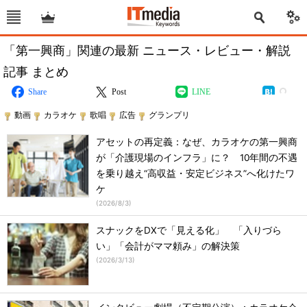
「第一興商」関連の最新 ニュース・レビュー・解説
記事 まとめ
Share
Post
LINE
動画
カラオケ
歌唱
広告
グランプリ
アセットの再定義：なぜ、カラオケの第一興商
が「介護現場のインフラ」に？ 10年間の不遇
を乗り越え“高収益・安定ビジネス”へ化けたワ
ケ
(
2026/8/3
)
スナックをDXで「見える化」 「入りづら
い」「会計がママ頼み」の解決策
(
2026/3/13
)