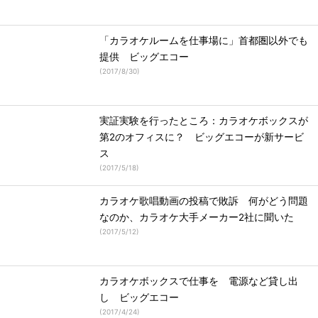
「カラオケルームを仕事場に」首都圏以外でも
提供 ビッグエコー
(
2017/8/30
)
実証実験を行ったところ：カラオケボックスが
第2のオフィスに？ ビッグエコーが新サービ
ス
(
2017/5/18
)
カラオケ歌唱動画の投稿で敗訴 何がどう問題
なのか、カラオケ大手メーカー2社に聞いた
(
2017/5/12
)
カラオケボックスで仕事を 電源など貸し出
し ビッグエコー
(
2017/4/24
)