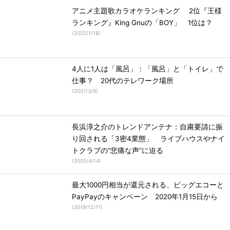
アニメ主題歌カラオケランキング 2位『王様
ランキング』King Gnuの「BOY」 1位は？
(
2022/1/18
)
4人に1人は「風呂」：「風呂」と「トイレ」で
仕事？ 20代のテレワーク場所
(
2021/3/9
)
長浜淳之介のトレンドアンテナ：自粛要請に振
り回される「3密4業態」 ライブハウスやナイ
トクラブの“悲痛な声”に迫る
(
2020/4/14
)
最大1000円相当が還元される、ビッグエコーと
PayPayのキャンペーン 2020年1月15日から
(
2019/12/11
)