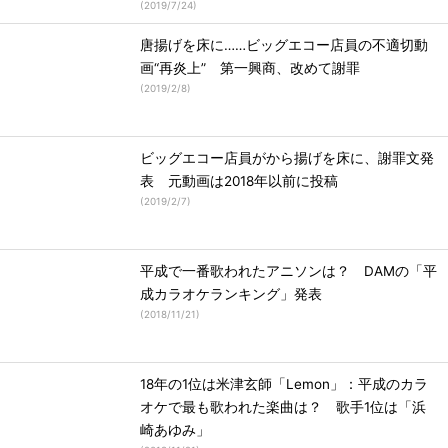
(
2019/7/24
)
唐揚げを床に……ビッグエコー店員の不適切動
画“再炎上” 第一興商、改めて謝罪
(
2019/2/8
)
ビッグエコー店員がから揚げを床に、謝罪文発
表 元動画は2018年以前に投稿
(
2019/2/7
)
平成で一番歌われたアニソンは？ DAMの「平
成カラオケランキング」発表
(
2018/11/21
)
18年の1位は米津玄師「Lemon」：平成のカラ
オケで最も歌われた楽曲は？ 歌手1位は「浜
崎あゆみ」