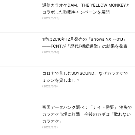
通信カラオケDAM、THE YELLOW MONKEYと
コラボした歌唱キャンペーンを展開
(
2022/5/28
)
1位は2016年12月発売の「arrows NX F-01J」
――FCNTが「歴代F機総選挙」の結果を発表
(
2022/5/16
)
コロナで苦しむJOYSOUND、なぜカラオケで
ミシンを貸し出し？
(
2022/5/6
)
帝国データバンク調べ：「ナイト需要」 消失で
カラオケ市場に打撃 今後のカギは「歌わない
カラオケ」
(
2022/2/2
)