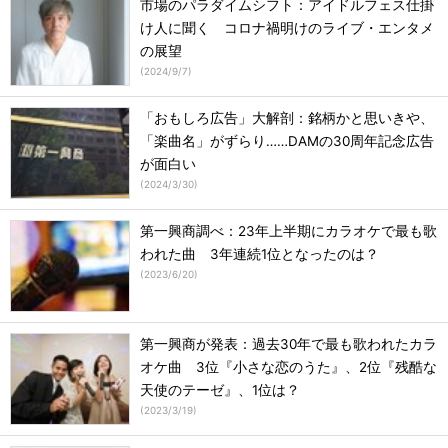
市場のパラダイムシフト：アイドルフェス仕掛
け人に聞く コロナ禍明けのライブ・エンタメ
の展望
(
2024/9/7
)
「おもしろ広告」大解剖：銘柄かと思いきや、
「楽曲名」がずらり……DAMの30周年記念広告
が面白い
(
2024/3/30
)
第一興商調べ：23年上半期にカラオケで最も歌
われた曲 3年連続1位となったのは？
(
2023/6/20
)
第一興商が発表：過去30年で最も歌われたカラ
オケ曲 3位『小さな恋のうた』、2位『残酷な
天使のテーゼ』、1位は？
(
2023/3/19
)