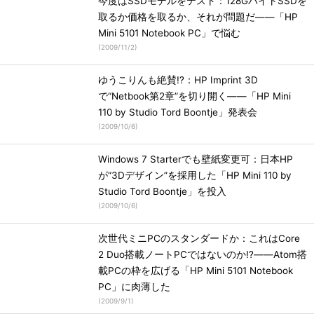
今度はSSDモデルをテスト：128GバイトSSDを
取るか価格を取るか、それが問題だ――「HP
Mini 5101 Notebook PC」で悩む
(
2009/11/2
)
ゆうこりんも絶賛!?：HP Imprint 3D
で“Netbook第2章”を切り開く――「HP Mini
110 by Studio Tord Boontje」発表会
(
2009/10/6
)
Windows 7 Starterでも壁紙変更可：日本HP
が“3Dデザイン”を採用した「HP Mini 110 by
Studio Tord Boontje」を投入
(
2009/10/6
)
次世代ミニPCのスタンダードか：これはCore
2 Duo搭載ノートPCではないのか!?――Atom搭
載PCの枠を広げる「HP Mini 5101 Notebook
PC」に肉薄した
(
2009/9/1
)