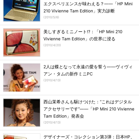
エクスペリエンスが味わえる？――「HP Mini
210 Vivienne Tam Edition」実力診断
(
2010/5/6
)
美しすぎるミニノート!?：「HP Mini 210
Vivienne Tam Edition」の世界に浸る
(
2010/4/20
)
2人は蝶となって永遠の愛を誓う――ヴィヴィ
アン・タムの新作ミニPC
(
2010/4/13
)
西山茉希さんも駆けつけた：“これはデジタル
アクセサリーです”――「HP Mini 210 Vivienne
Tam Edition」発表会
(
2010/4/13
)
デザイナーズ・コレクション第3弾：日本HP、