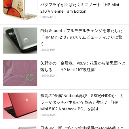
バタフライが羽ばたくミニノート「HP Mini
210 Vivienne Tam Edition」
(
2010/4/13
)
白銅＆facet：フルモデルチェンジを果たした
「HP Mini 210」のスリムビューティぶりに驚
く
(
2010/4/9
)
矢野渉の「金属魂」Vol.9：花園から暗黒面へと
落ちる――HP Mini 110“淡紅藤”
(
2010/3/24
)
孤高の“金属”Netbook再び：SSDかHDDか、カ
ラーかタッチパネルかで悩みが増えた「HP
Mini 5102 Notebook PC」を試す
(
2010/3/24
)
日本HP、新デザイン筐体採用のAtom搭載ミニ