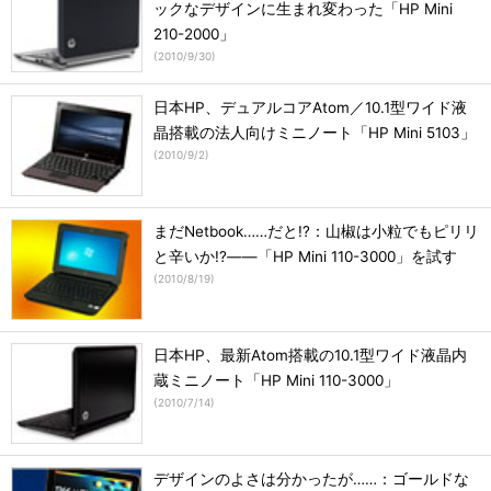
ックなデザインに生まれ変わった「HP Mini
210-2000」
(
2010/9/30
)
日本HP、デュアルコアAtom／10.1型ワイド液
晶搭載の法人向けミニノート「HP Mini 5103」
(
2010/9/2
)
まだNetbook……だと!?：山椒は小粒でもピリリ
と辛いか!?――「HP Mini 110-3000」を試す
(
2010/8/19
)
日本HP、最新Atom搭載の10.1型ワイド液晶内
蔵ミニノート「HP Mini 110-3000」
(
2010/7/14
)
デザインのよさは分かったが……：ゴールドな