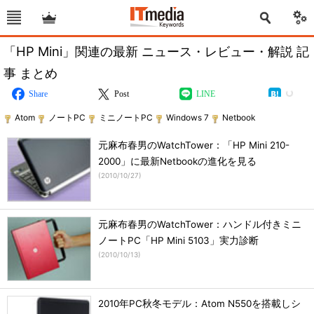
「HP Mini」関連の最新 ニュース・レビュー・解説 記
事 まとめ
Share
Post
LINE
Atom
ノートPC
ミニノートPC
Windows 7
Netbook
元麻布春男のWatchTower：「HP Mini 210-
2000」に最新Netbookの進化を見る
(
2010/10/27
)
元麻布春男のWatchTower：ハンドル付きミニ
ノートPC「HP Mini 5103」実力診断
(
2010/10/13
)
2010年PC秋冬モデル：Atom N550を搭載しシ