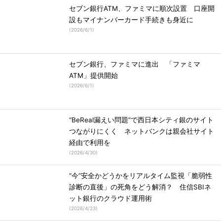
セブン銀行ATM、ファミマに順次設置 口座開
設もマイナンバーカード手続きも身近に
(
2026/6/1
)
セブン銀行、ファミマに進出 「ファミマ
ATM」提供開始
(
2026/6/1
)
“BeReal漏えい問題”で西日本シティ銀のサイト
つながりにくく ネットバンクは親会社サイト
経由で利用を
(
2026/4/30
)
“今”安全かどうかをリアルタイム監視「脆弱性
診断の直後」の死角をどう解消？ 住信SBIネ
ット銀行のクラウド運用術
(
2026/4/23
)