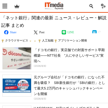
「ネット銀行」関連の最新 ニュース・レビュー・解説
記事 まとめ
Share
Post
LINE
クラウドサービス
人工知能
アプリケーション開発
「ドコモの銀行」実店舗での対面サポート早期
構築――NTT社長 “人にやさしいサービス”実
現へ
(
2026/8/6
)
元グループ会社が「ドコモの銀行」になった不
満を吸収？ SBI新生銀行が「SBIの銀行」とし
て最大5.2万円のキャッシュバックキャンペー
ンを開催
(
2026/8/5
)