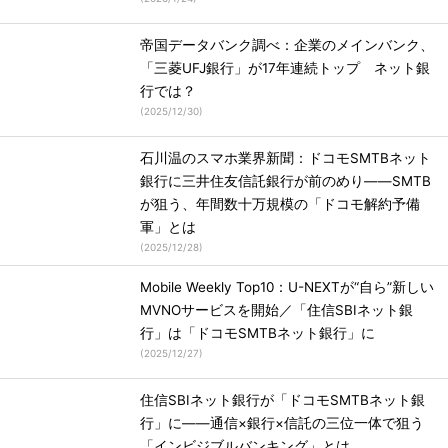
帝国データバンク調べ：企業のメインバンク、
「三菱UFJ銀行」が17年連続トップ ネット銀
行では？
(
2025/12/30
)
石川温のスマホ業界新聞：ドコモSMTBネット
銀行に三井住友信託銀行が前のめり――SMTB
が狙う、年間数十万規模の「ドコモ解約予備
軍」とは
(
2025/12/28
)
Mobile Weekly Top10：U-NEXTが“自ら”新しい
MVNOサービスを開始／「住信SBIネット銀
行」は「ドコモSMTBネット銀行」に
(
2025/12/27
)
住信SBIネット銀行が「ドコモSMTBネット銀
行」に――通信×銀行×信託の三位一体で狙う
「インビジブルバンキング」とは