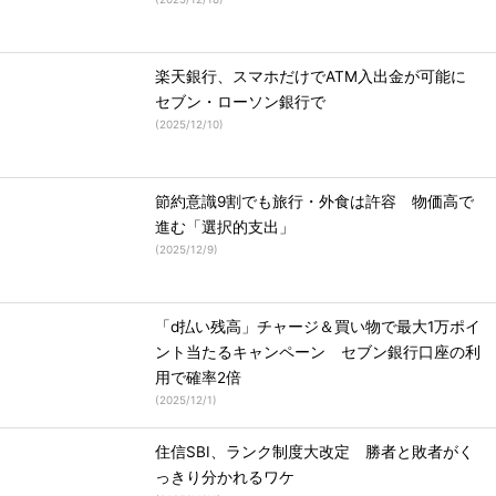
楽天銀行、スマホだけでATM入出金が可能に
セブン・ローソン銀行で
(
2025/12/10
)
節約意識9割でも旅行・外食は許容 物価高で
進む「選択的支出」
(
2025/12/9
)
「d払い残高」チャージ＆買い物で最大1万ポイ
ント当たるキャンペーン セブン銀行口座の利
用で確率2倍
(
2025/12/1
)
住信SBI、ランク制度大改定 勝者と敗者がく
っきり分かれるワケ