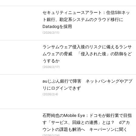
セキュリティニュースアラート：住信SBIネッ
ト銀行、勘定系システムのクラウド移行に
Datadogを採用
(
2026/2/11
)
ランサムウェア侵入後のリスクに備えるランサ
ムウェアの脅威 「侵入された後」の防御をど
うするか
(
2026/2/17
)
auじぶん銀行で障害 ネットバンキングやアプ
リにログインできず
(
2026/2/4
)
石野純也のMobile Eye：ドコモが銀行業で目指
す「サービス、回線との連携」とは？ dアカ
ウントの課題も解消へ キーパーソンに聞く
(
2026/1/24
)