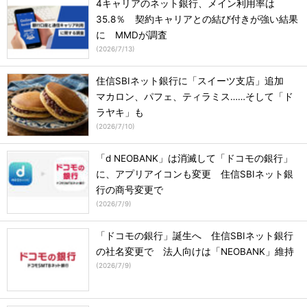
4キャリアのネット銀行、メイン利用率は
35.8％ 契約キャリアとの結び付きが強い結果
に MMDが調査
(
2026/7/13
)
住信SBIネット銀行に「スイーツ支店」追加
マカロン、パフェ、ティラミス……そして「ド
ラヤキ」も
(
2026/7/10
)
「d NEOBANK」は消滅して「ドコモの銀行」
に、アプリアイコンも変更 住信SBIネット銀
行の商号変更で
(
2026/7/9
)
「ドコモの銀行」誕生へ 住信SBIネット銀行
の社名変更で 法人向けは「NEOBANK」維持
(
2026/7/9
)