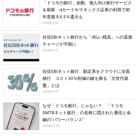
「ドコモの銀行」始動、個人向け銀行サービス
を刷新 dカードやマネックス証券の利用で初
年度最大4.5％還元も
(
2026/7/9
)
住信SBIネット銀行から「d払い残高」への直接
チャージが可能に
(
2026/7/7
)
住信SBIネット銀行、勘定系をクラウドに全面
移行 コスト30％削減の鍵を握る「次世代基
盤」とは
(
2026/7/7
)
なぜ「ドコモ銀行」じゃない？ 「ドコモ
SMTBネット銀行」の名称に隠された通信と金
融の“パワーバランス”
(
2026/7/15
)