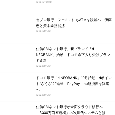
(
2025/10/10
)
セブン銀行、ファミマにもATMを設置へ 伊藤
忠と資本業務提携
(
2025/9/26
)
住信SBIネット銀行、新ブランド「d
NEOBANK」始動 ドコモ傘下入り受けブラン
ド刷新
(
2025/9/26
)
ドコモ銀行「d NEOBANK」10月始動 dポイン
ト“ざくざく”進呈 PayPay・au経済圏を猛追
へ
(
2025/9/26
)
住信SBIネット銀行が全面クラウド移行へ
「3000万口座規模」の次世代システムとは