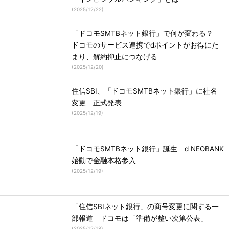
(
2025/12/22
)
「ドコモSMTBネット銀行」で何が変わる？
ドコモのサービス連携でdポイントがお得にた
まり、解約抑止につなげる
(
2025/12/20
)
住信SBI、「ドコモSMTBネット銀行」に社名
変更 正式発表
(
2025/12/19
)
「ドコモSMTBネット銀行」誕生 d NEOBANK
始動で金融本格参入
(
2025/12/19
)
「住信SBIネット銀行」の商号変更に関する一
部報道 ドコモは「準備が整い次第公表」
(
2025/12/18
)