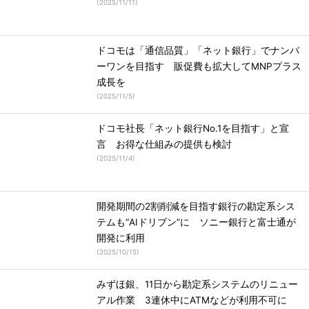
(
2025/11/11
)
ドコモは「通信品質」「ネット銀行」でナンバ
ーワンを目指す 販促費も拡大してMNPプラス
成長を
(
2025/11/5
)
ドコモ社長「ネット銀行No.1を目指す」と宣
言 お得な仕組みの提供も検討
(
2025/11/4
)
開発期間の2割削減を目指す銀行の勘定系シス
テムも“AIドリブン”に ソニー銀行と富士通が
開発に利用
(
2025/10/15
)
みずほ銀、11日から勘定系システムのリニュー
アル作業 3連休中にATMなどが利用不可に