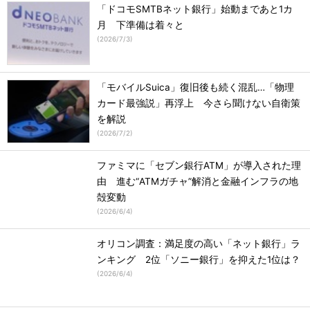
「ドコモSMTBネット銀行」始動まであと1カ
月 下準備は着々と
(
2026/7/3
)
「モバイルSuica」復旧後も続く混乱…「物理
カード最強説」再浮上 今さら聞けない自衛策
を解説
(
2026/7/2
)
ファミマに「セブン銀行ATM」が導入された理
由 進む“ATMガチャ”解消と金融インフラの地
殻変動
(
2026/6/4
)
オリコン調査：満足度の高い「ネット銀行」ラ
ンキング 2位「ソニー銀行」を抑えた1位は？
(
2026/6/4
)