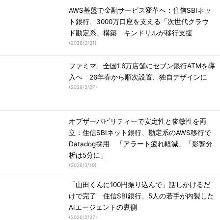
AWS基盤で金融サービス変革へ：住信SBIネッ
ト銀行、3000万口座を支える「次世代クラウ
ド勘定系」構築 キンドリルが移行支援
(
2026/3/31
)
ファミマ、全国1.6万店舗にセブン銀行ATMを導
入へ 26年春から順次設置、独自デザインに
(
2026/3/27
)
オブザーバビリティーで安定性と俊敏性を両
立：住信SBIネット銀行、勘定系のAWS移行で
Datadog採用 「アラート疲れ軽減」「影響分
析は5分に」
(
2026/3/19
)
「山田くんに100円振り込んで」話しかけるだ
けで完了 住信SBI銀行、5人の若手が内製した
AIエージェントの裏側
(
2026/2/27
)