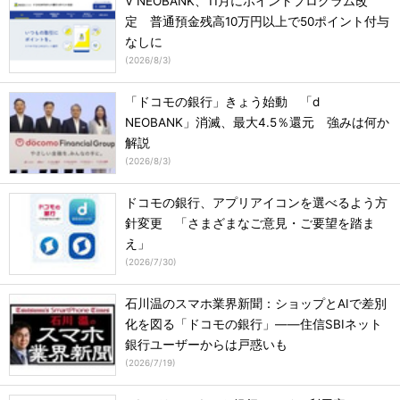
V NEOBANK、11月にポイントプログラム改
定 普通預金残高10万円以上で50ポイント付与
なしに
(
2026/8/3
)
「ドコモの銀行」きょう始動 「d
NEOBANK」消滅、最大4.5％還元 強みは何か
解説
(
2026/8/3
)
ドコモの銀行、アプリアイコンを選べるよう方
針変更 「さまざまなご意見・ご要望を踏ま
え」
(
2026/7/30
)
石川温のスマホ業界新聞：ショップとAIで差別
化を図る「ドコモの銀行」――住信SBIネット
銀行ユーザーからは戸惑いも
(
2026/7/19
)