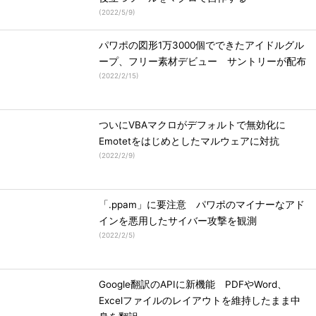
(
2022/5/9
)
パワポの図形1万3000個でできたアイドルグル
ープ、フリー素材デビュー サントリーが配布
(
2022/2/15
)
ついにVBAマクロがデフォルトで無効化に
Emotetをはじめとしたマルウェアに対抗
(
2022/2/9
)
「.ppam」に要注意 パワポのマイナーなアド
インを悪用したサイバー攻撃を観測
(
2022/2/5
)
Google翻訳のAPIに新機能 PDFやWord、
Excelファイルのレイアウトを維持したまま中