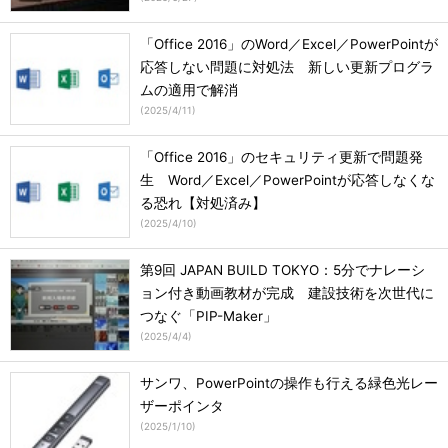
「Office 2016」のWord／Excel／PowerPointが
応答しない問題に対処法 新しい更新プログラ
ムの適用で解消
(
2025/4/11
)
「Office 2016」のセキュリティ更新で問題発
生 Word／Excel／PowerPointが応答しなくな
る恐れ【対処済み】
(
2025/4/10
)
第9回 JAPAN BUILD TOKYO：5分でナレーシ
ョン付き動画教材が完成 建設技術を次世代に
つなぐ「PIP-Maker」
(
2025/4/4
)
サンワ、PowerPointの操作も行える緑色光レー
ザーポインタ
(
2025/1/10
)