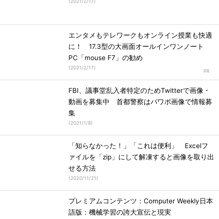
(
2021/2/17
)
エンタメもテレワークもオンライン授業も快適
に！ 17.3型の大画面オールインワンノート
PC「mouse F7」の勧め
(
2021/2/17
)
FBI、議事堂乱入者特定のためTwitterで画像・
動画を募集中 首都警察はパワポ画像で情報募
集
(
2021/1/8
)
「知らなかった！」「これは便利」 Excelフ
ァイルを「zip」にして解凍すると画像を取り出
せる方法
(
2020/11/21
)
プレミアムコンテンツ：Computer Weekly日本
語版：機械学習の誇大宣伝と現実