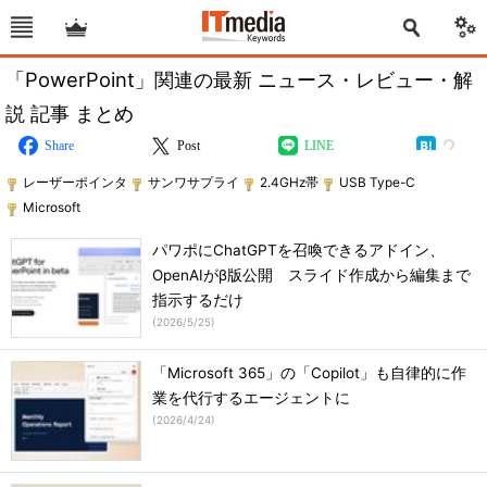
「PowerPoint」関連の最新 ニュース・レビュー・解
説 記事 まとめ
Share
Post
LINE
レーザーポインタ
サンワサプライ
2.4GHz帯
USB Type-C
Microsoft
パワポにChatGPTを召喚できるアドイン、
OpenAIがβ版公開 スライド作成から編集まで
指示するだけ
(
2026/5/25
)
「Microsoft 365」の「Copilot」も自律的に作
業を代行するエージェントに
(
2026/4/24
)