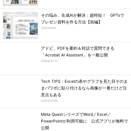
その悩み、生成AIが解決：超時短！ GPTsで
プレゼン資料を作る方法【前編】
(
2024/6/6
)
アドビ、PDFを要約＆対話で質問できる
「Acrobat AI Assistant」を一般公開
(
2024/4/17
)
Tech TIPS：Excelの表やグラフを見た目そのま
まパワポに貼り付けるなら画像が一番だけど注
意点もある
(
2024/3/29
)
Meta QuestシリーズでWord／Excel／
PowerPointが利用可能に 公式アプリが無料で
公開