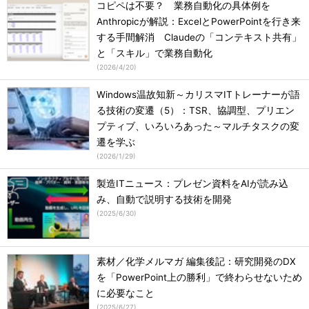
コピペは不要？ 業務自動化の具体例を
Anthropicが解説：ExcelとPowerPointを行き来
する手間解消 Claudeの「コンテキスト共有」
と「スキル」で業務自動化
(
2026/4/20
)
Windows温故知新～カリスマITトレーナーが語
る技術の変遷（5）：TSR、協調型、プリエン
プティブ、いろいろあった～マルチタスクの変
遷を学ぶ
(
2026/1/29
)
製造ITニュース：プレゼン資料をAIが読み込
み、自動で説明する技術を開発
(
2025/6/30
)
素材／化学メルマガ 編集後記：研究開発のDX
を「PowerPoint上の勝利」で終わらせないため
に必要なこと
(
2025/6/27
)