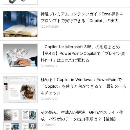
特選プレミアムコンテンツガイドExcel操作を
プロンプトで実行できる「Copilot」の実力
(
2024/12/26
)
「Copilot for Microsoft 365」の用途まとめ
【第4回】PowerPoint×Copilotで「プレゼン資
料作り」はこれだけ変わる
(
2024/10/12
)
極める！Copilot in Windows：PowerPointで
「Copilot」を使うと何ができる？ 最初の一歩
をチェック
(
2024/7/23
)
その悩み、生成AIが解決：GPTsでスライド作
成 パワポのデータ出力手順は？【後編】
(
2024/6/6
)