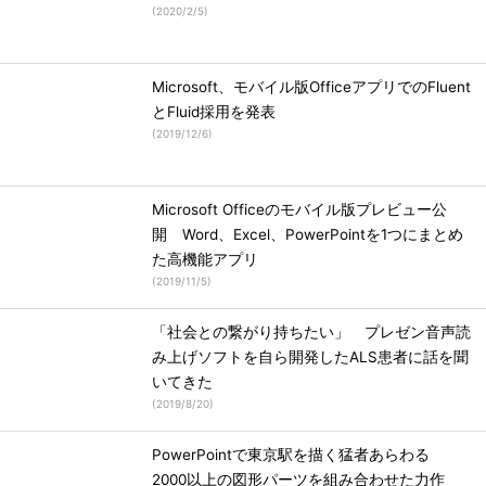
(
2020/2/5
)
Microsoft、モバイル版OfficeアプリでのFluent
とFluid採用を発表
(
2019/12/6
)
Microsoft Officeのモバイル版プレビュー公
開 Word、Excel、PowerPointを1つにまとめ
た高機能アプリ
(
2019/11/5
)
「社会との繋がり持ちたい」 プレゼン音声読
み上げソフトを自ら開発したALS患者に話を聞
いてきた
(
2019/8/20
)
PowerPointで東京駅を描く猛者あらわる
2000以上の図形パーツを組み合わせた力作