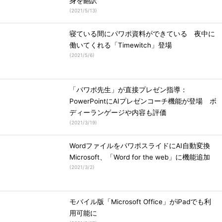
身を翻訳
(
2021/5/13
)
寝ている間にパワポ資料ができている 夜中に
働いてくれる「Timewitch」登場
(
2021/5/6
)
「パワポ先生」が直接プレゼン指導：
PowerPointにAIプレゼンコーチ機能が登場 ボ
ディーランゲージや内容も評価
(
2021/3/19
)
WordファイルをパワポスライドにAI自動変換
Microsoft、「Word for the web」に機能追加
(
2021/3/2
)
モバイル版「Microsoft Office」がiPadでも利
用可能に