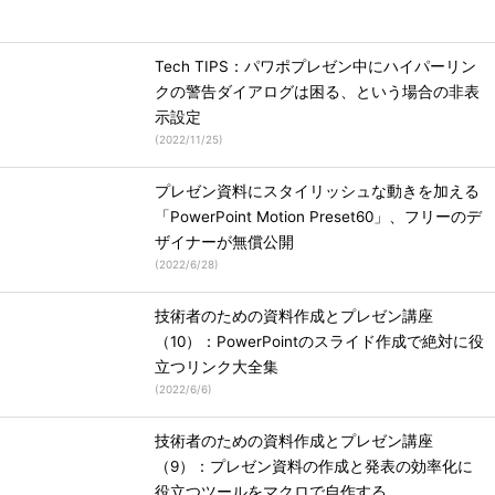
Tech TIPS：パワポプレゼン中にハイパーリン
クの警告ダイアログは困る、という場合の非表
示設定
(
2022/11/25
)
プレゼン資料にスタイリッシュな動きを加える
「PowerPoint Motion Preset60」、フリーのデ
ザイナーが無償公開
(
2022/6/28
)
技術者のための資料作成とプレゼン講座
（10）：PowerPointのスライド作成で絶対に役
立つリンク大全集
(
2022/6/6
)
技術者のための資料作成とプレゼン講座
（9）：プレゼン資料の作成と発表の効率化に
役立つツールをマクロで自作する