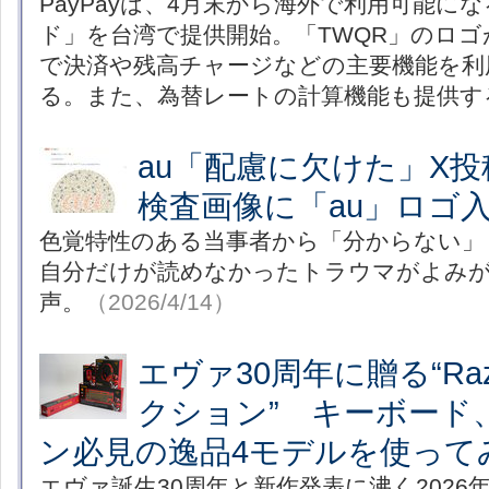
PayPayは、4月末から海外で利用可能に
ド」を台湾で提供開始。「TWQR」のロ
で決済や残高チャージなどの主要機能を利
る。また、為替レートの計算機能も提供す
au「配慮に欠けた」X
検査画像に「au」ロゴ
色覚特性のある当事者から「分からない」
自分だけが読めなかったトラウマがよみ
声。
（2026/4/14）
エヴァ30周年に贈る“Raze
クション” キーボード
ン必見の逸品4モデルを使って
エヴァ誕生30周年と新作発表に沸く2026年、