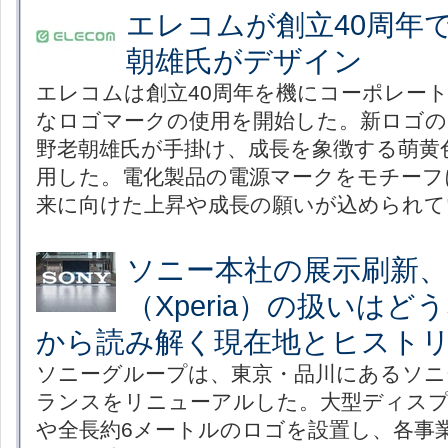
エレコムが創立40周年
朝雄氏がデザイン
エレコムは創立40周年を機にコーポレー
なロゴマークの使用を開始した。新ロゴの
野老朝雄氏が手掛け、成長を象徴する萌黄
用した。電化製品の電源マークをモチーフ
来に向けた上昇や成長の願いが込められて
ソニー本社の展示刷新
（Xperia）の扱いは
から読み解く現在地とヒスト
ソニーグループは、東京・品川にあるソニ
ランスをリニューアルした。大型ディスプレイ「
や全長約6メートルのロゴを設置し、各事