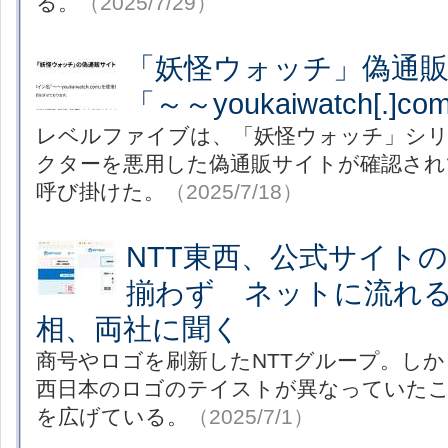
る。
（2025/7/29）
「妖怪ウォッチ」偽通
「～～youkaiwatch[.
レベルファイブは、「妖怪ウォッチ」シ
クターを悪用した偽通販サイトが確認され
呼び掛けた。
（2025/7/18）
NTT東西、公式サイト
揃わず ネットに流れる
相、両社に聞く
商号やロゴを刷新したNTTグループ。しかし
西日本のロゴのテイストが異なっていた
を広げている。
（2025/7/1）