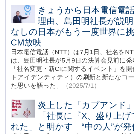
きょうから日本電信電話
理由、島田明社長が説
なしの日本がもう一度世界に挑
CM放映
日本電信電話（NTT）は7月1日、社名をN
は、島田明社長が5月9日の決算会見前に
「社名変更・新CIに関するイベント」を開
トアイデンティティ）の刷新と新たなコ
た思いを語った。
（2025/7/1）
炎上した「カブアンド
「社長に『X、盛り上げ
れた」と明かす “中の人”が発