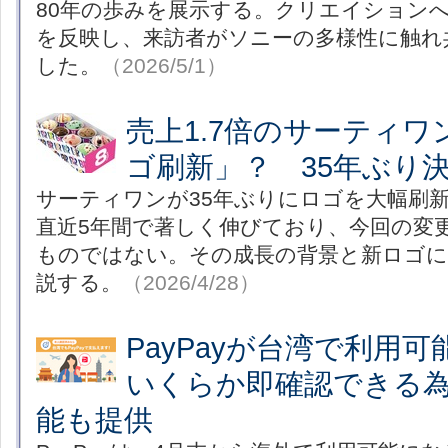
80年の歩みを展示する。クリエイション
を反映し、来訪者がソニーの多様性に触れ
した。
（2026/5/1）
売上1.7倍のサーティ
ゴ刷新」？ 35年ぶり
サーティワンが35年ぶりにロゴを大幅刷
直近5年間で著しく伸びており、今回の変
ものではない。その成長の背景と新ロゴに
説する。
（2026/4/28）
PayPayが台湾で利用
いくらか即確認できる
能も提供