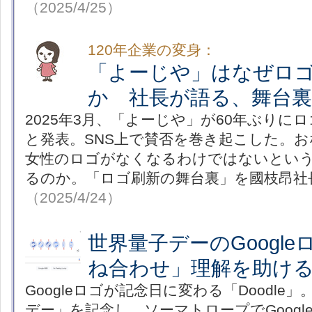
（2025/4/25）
120年企業の変身：
「よーじや」はなぜロ
か 社長が語る、舞台裏
2025年3月、「よーじや」が60年ぶりに
と発表。SNS上で賛否を巻き起こした。
女性のロゴがなくなるわけではないとい
るのか。「ロゴ刷新の舞台裏」を國枝昂社
（2025/4/24）
世界量子デーのGoogl
ね合わせ」理解を助ける
Googleロゴが記念日に変わる「Doodle
デー」を記念し、ソーマトロープでGoogl