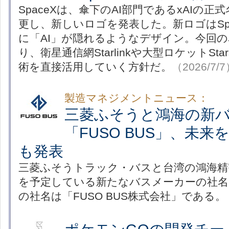
SpaceXは、傘下のAI部門であるxAIの正式名
更し、新しいロゴを発表した。新ロゴはSpa
に「AI」が隠れるようなデザイン。今回
り、衛星通信網Starlinkや大型ロケットStar
術を直接活用していく方針だ。
（2026/7/
製造マネジメントニュース：
三菱ふそうと鴻海の新
「FUSO BUS」、未
も発表
三菱ふそうトラック・バスと台湾の鴻海精
を予定している新たなバスメーカーの社名
の社名は「FUSO BUS株式会社」である。