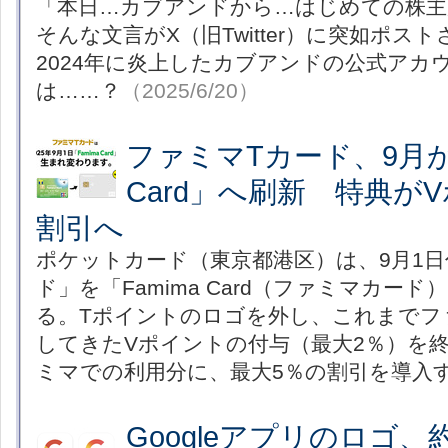
「本日…カブアンドから…はじめての株主
そんな文言がX（旧Twitter）に突如ポス
2024年に炎上したカブアンドの公式アカ
は……？
（2025/6/20）
ファミマTカード、9月から
Card」へ刷新 特典が
割引へ
ポケットカード（東京都港区）は、9月1日
ド」を「Famima Card（ファミマカー
る。Tポイントのロゴを外し、これまでフ
してきたVポイントの付与（最大2％）を
ミマでの利用分に、最大5％の割引を導入
Googleアプリのロゴ、