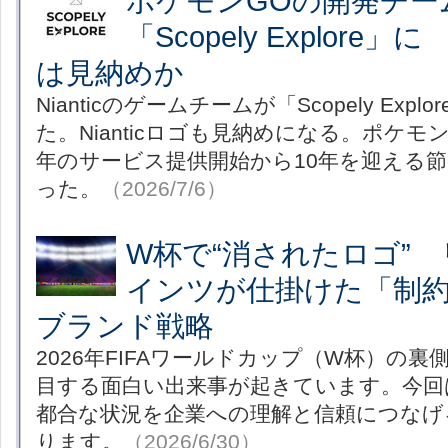
ポケモンGOの開発チー
「Scopely Explore」に
は見納めか
Nianticのゲームチームが「Scopely Exp
た。Nianticロゴも見納めになる。ポケモン
年のサービス提供開始から10年を迎える
った。
（2026/7/6）
W杯で“消されたロゴ”
インツが仕掛けた「制
ブランド戦略
2026年FIFAワールドカップ（W杯）の
目する面白い出来事が起きています。今回
都合な状況を企業への理解と信頼につなげ
ります。
（2026/6/30）