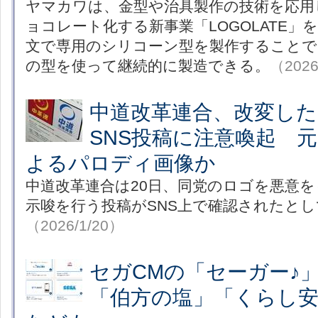
ヤマカワは、金型や治具製作の技術を応用
ョコレート化する新事業「LOGOLATE」
文で専用のシリコーン型を製作することで
の型を使って継続的に製造できる。
（2026
中道改革連合、改変し
SNS投稿に注意喚起 
よるパロディ画像か
中道改革連合は20日、同党のロゴを悪意
示唆を行う投稿がSNS上で確認されたと
（2026/1/20）
セガCMの「セーガー
「伯方の塩」「くらし