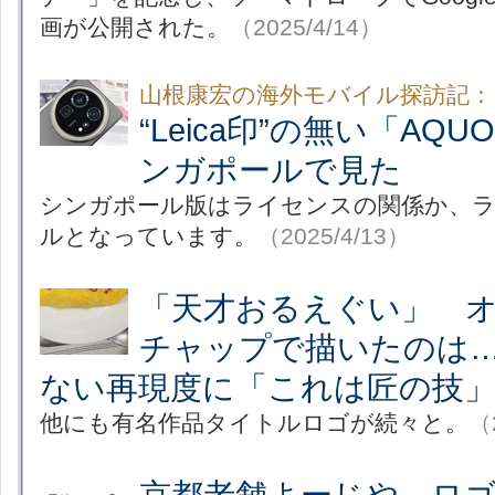
画が公開された。
（2025/4/14）
山根康宏の海外モバイル探訪記：
“Leica印”の無い「AQUO
ンガポールで見た
シンガポール版はライセンスの関係か、
ルとなっています。
（2025/4/13）
「天才おるえぐい」 
チャップで描いたのは
ない再現度に「これは匠の技
他にも有名作品タイトルロゴが続々と。
（
京都老舗よーじや、ロ