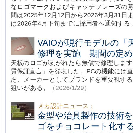
なロゴマークおよびキャッチフレーズの募
間は2025年12月12日から2026年3月3
は2026年4月下旬までに採用者へ通知する
VAIOが現行モデルの「
修理を実施 期間の定
天板のロゴが剥がれたら無償で修理します―
質保証宣言」を発表した。PCの機能には
あ、メーカーとしてブランドを重要視す
狙いがある。
（2026/1/29）
メカ設計ニュース：
金型や治具製作の技術
ゴをチョコレート化す