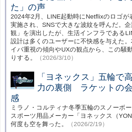
た」の声
2024年2月、LINE起動時にNetflixの
実施され、SNSで大きな波紋を呼んだ。
観」を演出したが、生活インフラであるLI
設計は多くのユーザーに不快感を与えた。
イパ重視の傾向やUXの観点から、この騒
りする。
（2026/3/10）
「ヨネックス」五輪で
力の裏側 ラケットの
感
ミラノ・コルティナ冬季五輪のスノーボー
スポーツ用品メーカー「ヨネックス（YON
何度も空を舞った。
（2026/2/19）