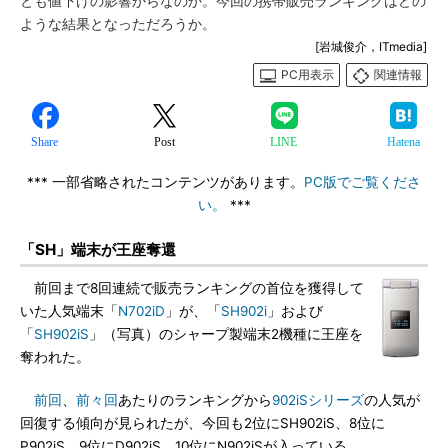
とも値下げの影響からなのか。今回の携帯販売ランキングはどの
ような結果となっただろうか。
[岩城俊介，ITmedia]
PC用表示
関連情報
Share
Post
LINE
Hatena
*** 一部省略されたコンテンツがあります。
PC版でご覧くださ
い。
***
「SH」端末が王座奪還
前回まで8回連続で販売ランキングの首位を獲得して
いた人気端末「
N702iD
」が、「
SH902i
」および
「
SH902iS
」（写真）のシャープ製端末2機種に王座を
奪われた。
前回
、
前々回
あたりのランキングから
902iSシリーズ
の人気が
回復する傾向が見られたが、今回も2位にSH902iS、8位に
P902iS、9位にD902iS、10位にN902iSが入っている。