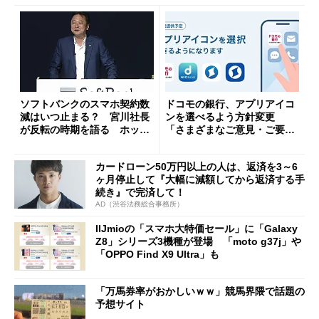
ソフトバンクのスマホ契約数
ドコモの銀行、アプリアイコ
減はいつ止まる？ 宮川社長
ンを選べるよう方針変更
が反転の時期を語る ホッピ
「さまざまなご意見・ご要望
ング対策は「真剣にやりすぎ
を踏まえ」
た」
カードローン50万円以上の人は、返済を3～6
ヶ月停止して『大幅に減額してから返済する手
続き』で完済して！
AD（渋谷法務総合事務所）
IIJmioの「スマホ大特価セール」に「Galaxy
Z8」シリーズ3機種が登場 「moto g37j」や
「OPPO Find X9 Ultra」も
「万馬券率がおかしいｗｗ」競馬界隈で話題の
予想サイト