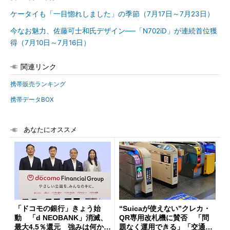
ケータイも「一目惚れしました」の季節（7月17日～7月23日）
今なお魅力、佐藤可士和氏デザイン──「N702iD」が連続首位獲
得（7月10日～7月16日）
関連リンク
携帯販売ランキング
携帯データBOX
あなたにオススメ
「ドコモの銀行」きょう始
“Suicaが使えない”クレカ・
動 「d NEOBANK」消滅、
QR専用改札機に賛否 「問
最大4.5％還元 強みは何か解
題なく運用できる」「交通系I