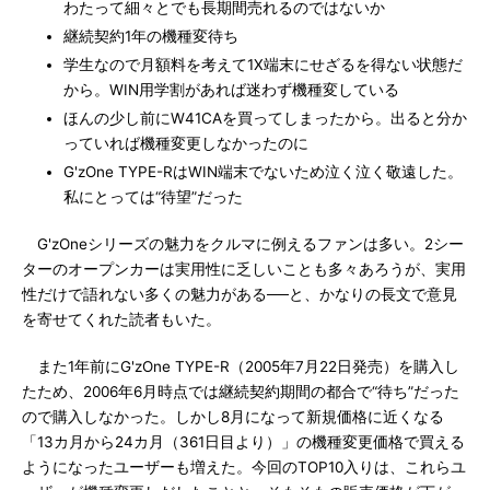
わたって細々とでも長期間売れるのではないか
継続契約1年の機種変待ち
学生なので月額料を考えて1X端末にせざるを得ない状態だ
から。WIN用学割があれば迷わず機種変している
ほんの少し前にW41CAを買ってしまったから。出ると分か
っていれば機種変更しなかったのに
G'zOne TYPE-RはWIN端末でないため泣く泣く敬遠した。
私にとっては“待望”だった
G'zOneシリーズの魅力をクルマに例えるファンは多い。2シー
ターのオープンカーは実用性に乏しいことも多々あろうが、実用
性だけで語れない多くの魅力がある──と、かなりの長文で意見
を寄せてくれた読者もいた。
また1年前にG'zOne TYPE-R（2005年7月22日発売）を購入し
たため、2006年6月時点では継続契約期間の都合で“待ち”だった
ので購入しなかった。しかし8月になって新規価格に近くなる
「13カ月から24カ月（361日目より）」の機種変更価格で買える
ようになったユーザーも増えた。今回のTOP10入りは、これらユ