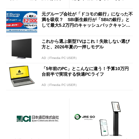
説
Cの方がスムーズ」
元グループ会社が「ドコモの銀行」になった不
満を吸収？ SBI新生銀行が「SBIの銀行」と
して最大5.2万円のキャッシュバックキャンペ
ーンを開催
これから選ぶ新型TVはこれ！失敗しない選び
方と、2026年夏の一押しモデル
AD（ITmedia PC USER）
「5年前のPC」とこんなに違う！予算10万円
台前半で実現する快適PCライフ
AD（ITmedia PC USER）