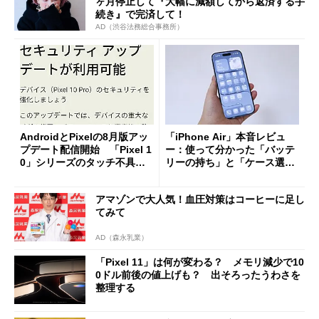
ヶ月停止して『大幅に減額してから返済する手
続き』で完済して！
AD（渋谷法務総合事務所）
AndroidとPixelの8月版アッ
「iPhone Air」本音レビュ
プデート配信開始 「Pixel 1
ー：使って分かった「バッテ
0」シリーズのタッチ不具合
リーの持ち」と「ケース選
修正やGPU性能改善なども
び」の悩ましさ
アマゾンで大人気！血圧対策はコーヒーに足し
てみて
AD（森永乳業）
「Pixel 11」は何が変わる？ メモリ減少で10
0ドル前後の値上げも？ 出そろったうわさを
整理する