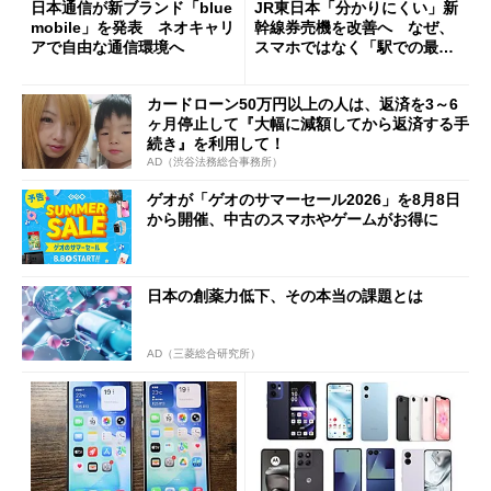
日本通信が新ブランド「blue
JR東日本「分かりにくい」新
mobile」を発表 ネオキャリ
幹線券売機を改善へ なぜ、
アで自由な通信環境へ
スマホではなく「駅での最短
1分購入」を実現？
カードローン50万円以上の人は、返済を3～6
ヶ月停止して『大幅に減額してから返済する手
続き』を利用して！
AD（渋谷法務総合事務所）
ゲオが「ゲオのサマーセール2026」を8月8日
から開催、中古のスマホやゲームがお得に
日本の創薬力低下、その本当の課題とは
AD（三菱総合研究所）