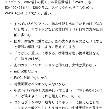
107グラム、WIN端末の夏モデル最軽量端末「W42H」も
50×100×25ミリ／120グラム。スペックから見てもG'zOne
W42CAはやはり大きく、重い。
すべての人がタフネス、防水性能を求めているわけではな
いと思う。アウトドアなどの非日常よりも日常の方が圧倒
的に多いし
防水、耐衝撃は魅力だが、あの大きさを目の当たりにする
と普通の機種でよいように思えてしまう
「でかい、重い」に尽きる。携帯性が悪い携帯電話なん
て、買うわけがない
あのカラーバリエーションと形では、女性は買わない
microSDだから
FeliCa対応でないから
待受画面がペンギンじゃないから
G'zOne TYPE-Rとの差を比べてしまう（TYPE-Rのインパ
クトが強すぎて、それを超えられていない）
コンセプトをやや一般寄り（ロボット）に振ったことで、
ニッチ／一般どちらにも支持されない中途半端さが見えた