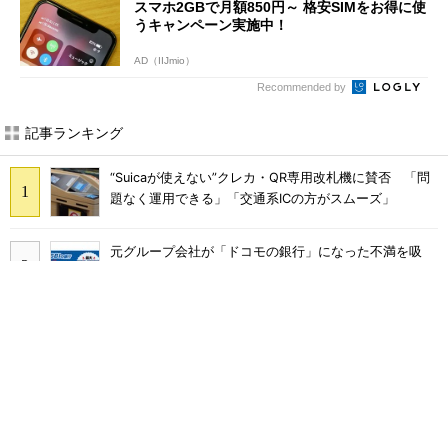
スマホ2GBで月額850円～ 格安SIMをお得に使
うキャンペーン実施中！
AD（IIJmio）
Recommended by
記事ランキング
“Suicaが使えない”クレカ・QR専用改札機に賛否 「問
題なく運用できる」「交通系ICの方がスムーズ」
元グループ会社が「ドコモの銀行」になった不満を吸
収？ SBI新生銀行が「SBIの銀行」として最大5.2万円
のキャッシュバックキャンペーンを開催
SNSで多発する「無料であげます」投稿の正体 “お涙
ちょうだい”で偽サイトやLINEへ誘導するカラクリ
Rakuten Linkに「AI通話要約機能」、楽天モバイル契約
者は追加料金なしで使える