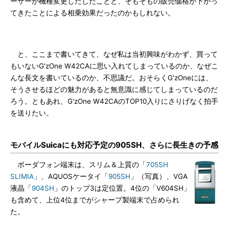
ーザーが機種変更しだしたことと、そもそもの販売価格が下がっ
てきたことによる相乗効果だったのかもしれない。
と、ここまで書いてきて、なぜ私は当初興味がわかず、買って
もいないG'zOne W42CAに思い入れてしまっているのか、なぜこ
んな長文を書いているのか、不思議だ。おそらくG'zOneには、
そうさせるほどの魅力があると無意識に感じてしまっているのだ
ろう。ともあれ、G'zOne W42CAのTOP10入りにさりげなく拍手
を送りたい。
モバイルSuicaにも対応予定の905SH、さらに長生きの予感
ボーダフォン端末は、スリム＆上質の「
705SH
SLIMIA
」、AQUOSケータイ「
905SH
」（写真）、VGA
液晶「
904SH
」のトップ3は定位置。4位の「V604SH」
も含めて、上位4位までがシャープ製端末で占められ
た。