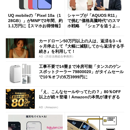
UQ mobileの「Pixel 10a（1
シャープが「AQUOS R11」
28GB）」がMNPで2年間、約
で挑む“価格高騰時代”のスマ
1.1万円に【スマホお得情報】
ホ戦略 「シェアを追うより
も既存ユーザーを大切に」
カードローン50万円以上の人は、返済を3～6
ヶ月停止して『大幅に減額してから返済する手
続き』を利用して！
AD（渋谷法務総合事務所）
工事不要で14畳まで冷房可能「タンスのゲン
スポットクーラー 79800020」がタイムセール
で10％オフの5万3999円に
「え、こんなセールやってたの？」80％OFF
以上が続々登場！Amazonの本気が凄すぎる
AD（Amazon）