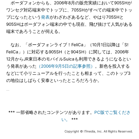
ボーダフォンからも、2006年8月の販売実績において905SHが
ワンセグ対応端末中でトップに、705SHがすべての端末中でトッ
プになったという
発表
がわざわざあるなど、やはり705SHと
905SHはボーダフォン端末の中でも現在、飛び抜けて人気がある
端末であろうことが伺える。
なお、「ボーダフォンライブ！FeliCa」（10月1日以降は「S!
FeliCa」）に対応する905SH（と904SH）に関しては、2006年
12月からJR東日本のモバイルSuicaも利用できるようになるとい
う発表があった
（2006年9月5日の記事参照）
。新色を投入する
などにて小リニューアルを行ったことも相まって、このトップ3
の地位はしばらく安泰といったところだろうか。
*** 一部省略されたコンテンツがあります。
PC版でご覧くださ
い。
***
Copyright © ITmedia, Inc. All Rights Reserved.