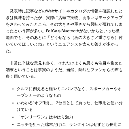
発表時に記事などのWebサイトやカタログの情報を確認したと
きは興味を持ったが、実際に店頭で実物、あるいはモックアップ
をさわってみたところ、その大きさや重さから興味が薄れてしま
ったという声が多い。FeliCaやBluetoothがないからといった機
能面でも、そのあとに「どうせなら（あの大きさ／重さなら）付
いていてほしいよね」というニュアンスを含んだ答えが多かっ
た。
非常に辛辣な意見も多く、それだけよくも悪くも注目を集めた
端末ということは事実のようだ。当然、熱烈なファンからの声も
多く届いている。
クルマに例えると軽やミニバンでなく、スポーツカーやオ
ープンカーのようなもの
いわゆる“オフ”用に、2台目として買った。仕事用と使い分
けている
「オンリーワン」はやはり魅力
ニッチを狙った端末だけに、ランクインはせずとも長期に