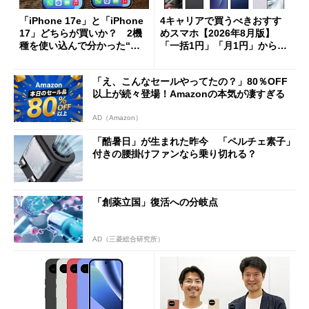
「iPhone 17e」と「iPhone
4キャリアで買うべきおすす
17」どちらが買いか？ 2機
めスマホ【2026年8月版】
種を使い込んで分かった“ス
「一括1円」「月1円」からお
ペック表にない違い”
得なiPhone／Pixel／Galaxy
まで
「え、こんなセールやってたの？」80％OFF
以上が続々登場！Amazonの本気が凄すぎる
AD（Amazon）
「酷暑日」が生まれた昨今 「ペルチェ素子」
付きの腰掛けファンなら乗り切れる？
「創薬立国」復活への分岐点
AD（三菱総合研究所）