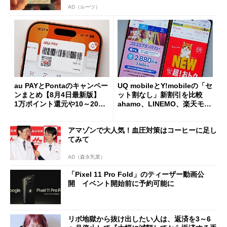
AD（ルーツ）
au PAYとPontaのキャンペー
UQ mobileとY!mobileの「セ
ンまとめ【8月4日最新版】
ット割なし」新割引を比較
1万ポイント還元や10～20％
ahamo、LINEMO、楽天モバ
還元あり
イルよりもお得？
アマゾンで大人気！血圧対策はコーヒーに足し
てみて
AD（森永乳業）
「Pixel 11 Pro Fold」のティーザー動画公
開 イベント開始前に予約可能に
リボ地獄から抜け出したい人は、返済を3～6