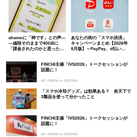
ahamoに「神です」との声―
あなたの街の「スマホ決済」
―値段そのままで40GBに
キャンペーンまとめ【2026年
「課金されたのかと思った」
8月版】～PayPay、d払い、a
と戸惑いも
u PAY、楽天ペイ
FINCHI主催「IVS2026」トークセッションが
話題に！
AD（FINCHI on GOETHE）
「スマホ冷却グッズ」は効果ある？ 炎天下で
3製品を使って分かったこと
FINCHI主催「IVS2026」トークセッションが
話題に！
AD（FINCHI on GOETHE）