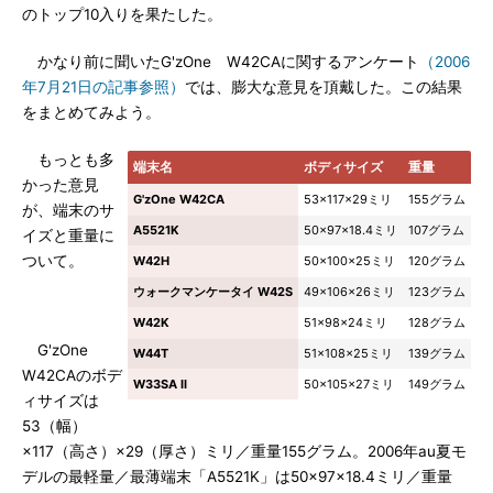
のトップ10入りを果たした。
かなり前に聞いたG'zOne W42CAに関するアンケート
（2006
年7月21日の記事参照）
では、膨大な意見を頂戴した。この結果
をまとめてみよう。
もっとも多
端末名
ボディサイズ
重量
かった意見
G'zOne W42CA
53×117×29ミリ
155グラム
が、端末のサ
A5521K
50×97×18.4ミリ
107グラム
イズと重量に
ついて。
W42H
50×100×25ミリ
120グラム
ウォークマンケータイ W42S
49×106×26ミリ
123グラム
W42K
51×98×24ミリ
128グラム
G'zOne
W44T
51×108×25ミリ
139グラム
W42CAのボデ
W33SA II
50×105×27ミリ
149グラム
ィサイズは
53（幅）
×117（高さ）×29（厚さ）ミリ／重量155グラム。2006年au夏モ
デルの最軽量／最薄端末「A5521K」は50×97×18.4ミリ／重量