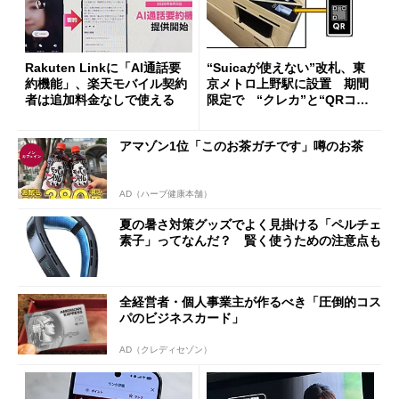
Rakuten Linkに「AI通話要
“Suicaが使えない”改札、東
約機能」、楽天モバイル契約
京メトロ上野駅に設置 期間
者は追加料金なしで使える
限定で “クレカ”と“QRコー
ド”専用
アマゾン1位「このお茶ガチです」噂のお茶
AD（ハーブ健康本舗）
夏の暑さ対策グッズでよく見掛ける「ペルチェ
素子」ってなんだ？ 賢く使うための注意点も
全経営者・個人事業主が作るべき「圧倒的コス
パのビジネスカード」
AD（クレディセゾン）