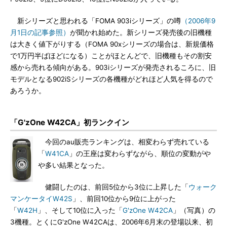
新シリーズと思われる「FOMA 903iシリーズ」の噂
（2006年9
月1日の記事参照）
が聞かれ始めた。新シリーズ発売後の旧機種
は大きく値下がりする（FOMA 90xシリーズの場合は、新規価格
で1万円半ばほどになる）ことがほとんどで、旧機種もその割安
感から売れる傾向がある。903iシリーズが発売されるころに、旧
モデルとなる902iSシリーズの各機種がどれほど人気を得るので
あろうか。
「G'zOne W42CA」初ランクイン
今回のau販売ランキングは、相変わらず売れている
「
W41CA
」の王座は変わらずながら、順位の変動がや
や多い結果となった。
健闘したのは、前回5位から3位に上昇した「
ウォーク
マンケータイW42S
」、前回10位から9位に上がった
「
W42H
」、そして10位に入った「
G'zOne W42CA
」（写真）の
3機種。とくにG'zOne W42CAは、2006年6月末の登場以来、初