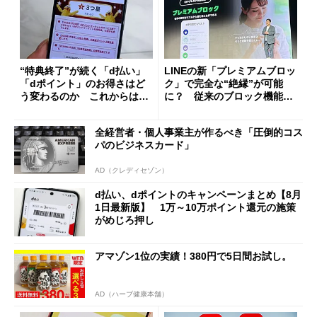
“特典終了”が続く「d払い」
LINEの新「プレミアムブロッ
「dポイント」のお得さはど
ク」で完全な“絶縁”が可能
う変わるのか これからは
に？ 従来のブロック機能と
「dカード」の利用が得策？
の決定的な違い
全経営者・個人事業主が作るべき「圧倒的コス
パのビジネスカード」
AD（クレディセゾン）
d払い、dポイントのキャンペーンまとめ【8月
1日最新版】 1万～10万ポイント還元の施策
がめじろ押し
アマゾン1位の実績！380円で5日間お試し。
AD（ハーブ健康本舗）