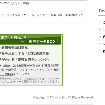
20×240ピクセル）有機EL
Fee
ュージックプレイヤー、S！GPSナビ、無線LAN、Bluetooth ほか
「新機種発売日情報」
報をお届けする「JATE通過情報」
筋が分かる「携帯販売ランキング」
そのほか、各端末情報が一望できる“機種別記事
一覧”が新登場～いますぐパワーアップした
携帯
データBOX
をチェック！
携帯データBOXは、ITmediaモバイルトップペー
ジのメニューバー右側からもアクセスできます。
Copyright © ITmedia, Inc. All Rights Reserved.