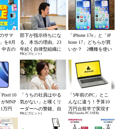
のサマ
部下が指示待ちにな
「iPhone 17e」と「iP
6」を8月
る、本当の理由。23
hone 17」どちらが買
、中古の
年続く自律型組織に
いか？ 2機種を使い
PR(ビズヒント)
ムがお
共通する「3つの要
込んで分かった“スペ
素」
ッ...
ixel 10
「うちの社員はやる
「5年前のPC」とこ
」がMNP
気がない」と嘆くリ
んなに違う！予算10
.1万円
ーダーへの警鐘。自
万円台前半で実現す
PR(ITmedia PC USER)
PR(ビズヒント)
...
律型組織をつくる前
る快適PCライフ
に外せない、たった