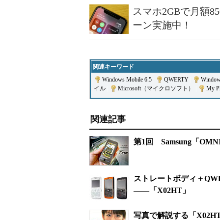
スマホ2GBで月額8
ーン実施中！
関連キーワード
Windows Mobile 6.5
|
QWERTY
|
Window
イル
|
Microsoft（マイクロソフト）
|
My P
関連記事
第1回 Samsung「O
ストレートボディ＋QWE
――「X02HT」
写真で解説する「X02H