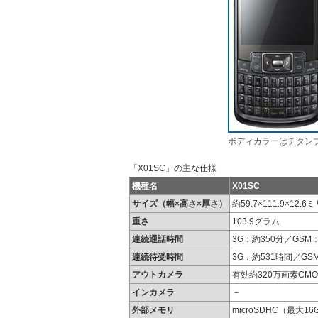
ボディカラーはチタン
「X01SC」の主な仕様
機種名
X01SC
サイズ（幅×高さ×厚さ）
約59.7×111.9×12.6
重さ
103.9グラム
連続通話時間
3G：約350分／GSM
連続待受時間
3G：約531時間／GS
アウトカメラ
有効約320万画素CMO
インカメラ
－
外部メモリ
microSDHC（最大16