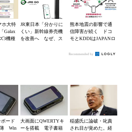
一つの順番
スマホ大特
JR東日本「分かりに
熊本地震の影響で通
Galax
くい」新幹線券売機
信障害が続く ドコ
ーズ3機種
を改善へ なぜ、ス
モとKDDIはJAPANロ
g37...
マホではなく「駅で
ーミングを提供中、
の最短1分購入」を実
無料Wi-Fi「00...
Recommended by
現？
ーボード
大画面にQWERTYキ
稲盛氏に論破・叱責
 Win
ーを搭載 電子書籍
され目が覚めた。経