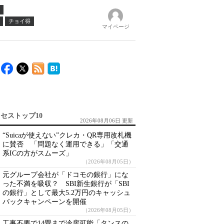
チョイ得
マイページ
セストップ10
2026年08月06日 更新
“Suicaが使えない”クレカ・QR専用改札機
に賛否 「問題なく運用できる」「交通
系ICの方がスムーズ」
（2026年08月05日）
元グループ会社が「ドコモの銀行」にな
った不満を吸収？ SBI新生銀行が「SBI
の銀行」として最大5.2万円のキャッシュ
バックキャンペーンを開催
（2026年08月05日）
工事不要で14畳まで冷房可能「タンスの