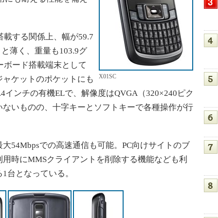
載する関係上、幅が59.7
と薄く、重量も103.9グ
キーボード搭載端末として
X01SC
ジャケットのポケットにも
インチの有機ELで、解像度はQVGA（320×240ピク
いないものの、十字キーとソフトキーで各種操作が行
54Mbpsでの高速通信も可能。PC向けサイトのブ
利用時にMMSクライアントを削除する機能なども利
る1台となっている。