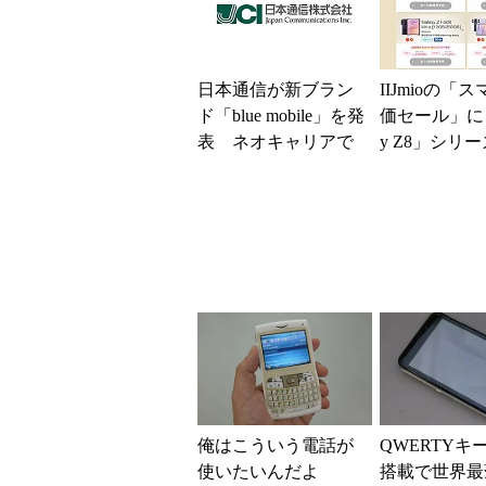
日本通信が新ブラン
IIJmioの「
ド「blue mobile」を発
価セール」に「
表 ネオキャリアで
y Z8」シリ
自由な通信環境へ
が登場 「moto 
俺はこういう電話が
QWERTYキ
使いたいんだよ
搭載で世界最薄