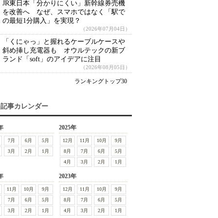
JR東日本「分かりにくい」新幹線券売機
を改善へ なぜ、スマホではなく「駅で
の最短1分購入」を実現？
（2026年07月04日）
「くにゃっ」と握れるケーブルケースや
斜め挿し充電器も オウルテックの新ブ
ランド「soft」のアイデアに注目
（2026年08月05日）
ランキングトップ30
去記事カレンダー
年
2025年
7月
6月
5月
12月
11月
10月
9月
3月
2月
1月
8月
7月
6月
5月
4月
3月
2月
1月
年
2023年
11月
10月
9月
12月
11月
10月
9月
7月
6月
5月
8月
7月
6月
5月
3月
2月
1月
4月
3月
2月
1月