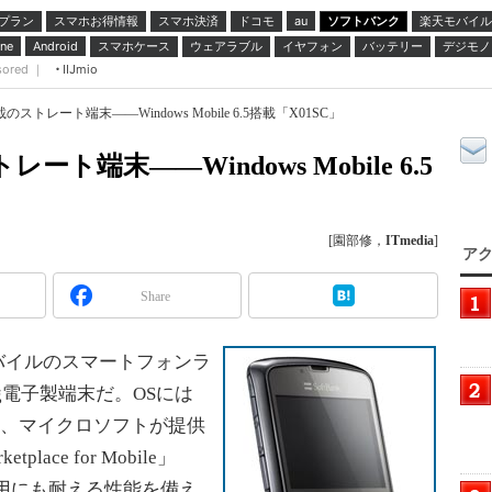
プラン
スマホお得情報
スマホ決済
ドコモ
ソフトバンク
楽天モバイル
au
スマホケース
ウェアラブル
イヤフォン
バッテリー
デジモノ
ne
Android
sored ｜
IIJmio
のストレート端末――Windows Mobile 6.5搭載「X01SC」
ト端末――Windows Mobile 6.5
[園部修，
ITmedia
]
アク
Share
バイルのスマートフォンラ
g電子製端末だ。OSには
しており、マイクロソフトが提供
lace for Mobile」
人利用にも耐える性能を備え