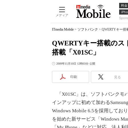
料金
iPho
メディア
Spon
ITmedia Mobile
>
ソフトバンク
>
QWERTYキー搭載
QWERTYキー搭載のストレー
搭載「X01SC」
2009年11月10日 12時03分 公開
印刷
見る
「X01SC」は、ソフトバンクモ
インアップに初めて加わるSamsun
Windows Mobile 6.5を採用
を始めた新サービス「Windows Marketp
「My Phone」などに対応。法