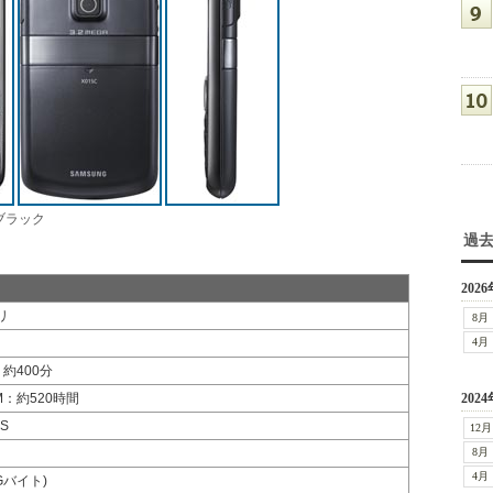
ブラック
過
2026
ミリ
8月
4月
：約400分
M：約520時間
2024
S
12月
8月
4月
Gバイト)