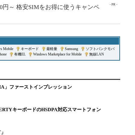
- PR -
50円～ 格安SIMをお得に使うキャンペ
s Mobile
|
キーボード
|
最軽量
|
Samsung
|
ソフトバンクモバ
hone
|
有機EL
|
Windows Marketplace for Mobile
|
無線LAN
MNIA」ファーストインプレッション
RTYキーボードのHSDPA対応スマートフォン
T」