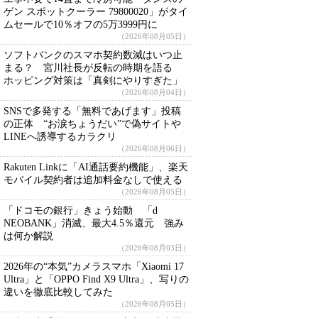
ゲン スポットクーラー 79800020」がタイ
ムセールで10％オフの5万3999円に
（2026年08月05日）
ソフトバンクのスマホ契約数減はいつ止
まる？ 宮川社長が反転の時期を語る
ホッピング対策は「真剣にやりすぎた」
（2026年08月04日）
SNSで多発する「無料であげます」投稿
の正体 “お涙ちょうだい”で偽サイトや
LINEへ誘導するカラクリ
（2026年08月06日）
Rakuten Linkに「AI通話要約機能」、楽天
モバイル契約者は追加料金なしで使える
（2026年08月05日）
「ドコモの銀行」きょう始動 「d
NEOBANK」消滅、最大4.5％還元 強み
は何か解説
（2026年08月03日）
2026年の“本気”カメラスマホ「Xiaomi 17
Ultra」と「OPPO Find X9 Ultra」、写りの
違いを徹底比較してみた
（2026年08月05日）