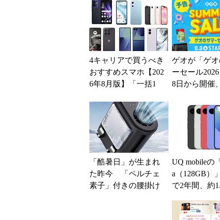
4キャリアで買うべき
ゲオが「ゲオ
おすすめスマホ【202
ーセール202
6年8月版】「一括1
8日から開催
円」「月1円」からお
スマホやゲー
得なiPhone／...
得に
「酷暑日」が生まれ
UQ mobileの「P
た昨今 「ペルチェ
a（128GB）
素子」付きの腰掛け
で2年間、約1
ファンなら乗り切れ
に【スマホお得
る？