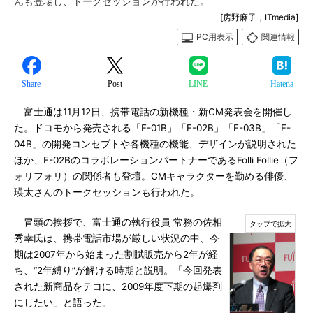
んも登場し、トークセッションが行われた。
[房野麻子，ITmedia]
PC用表示
関連情報
Share
Post
LINE
Hatena
富士通は11月12日、携帯電話の新機種・新CM発表会を開催し
た。ドコモから発売される「F-01B」「F-02B」「F-03B」「F-
04B」の開発コンセプトや各機種の機能、デザインが説明された
ほか、F-02BのコラボレーションパートナーであるFolli Follie（フ
ォリフォリ）の関係者も登壇。CMキャラクターを勤める俳優、
瑛太さんのトークセッションも行われた。
冒頭の挨拶で、富士通の執行役員 常務の佐相
秀幸氏は、携帯電話市場が厳しい状況の中、今
期は2007年から始まった割賦販売から2年が経
ち、“2年縛り”が解ける時期と説明。「今回発表
された新商品をテコに、2009年度下期の起爆剤
にしたい」と語った。