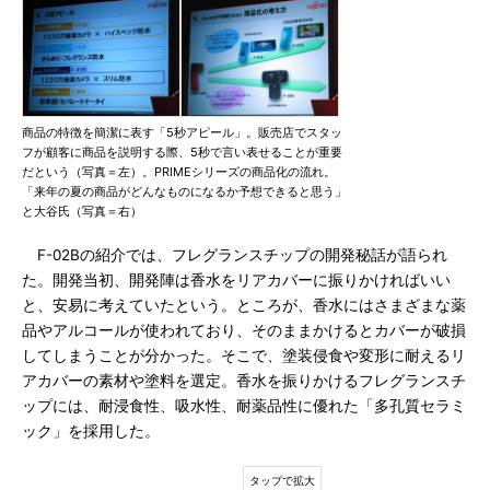
商品の特徴を簡潔に表す「5秒アピール」。販売店でスタッ
フが顧客に商品を説明する際、5秒で言い表せることが重要
だという（写真＝左）。PRIMEシリーズの商品化の流れ。
「来年の夏の商品がどんなものになるか予想できると思う」
と大谷氏（写真＝右）
F-02Bの紹介では、フレグランスチップの開発秘話が語られ
た。開発当初、開発陣は香水をリアカバーに振りかければいい
と、安易に考えていたという。ところが、香水にはさまざまな薬
品やアルコールが使われており、そのままかけるとカバーが破損
してしまうことが分かった。そこで、塗装侵食や変形に耐えるリ
アカバーの素材や塗料を選定。香水を振りかけるフレグランスチ
ップには、耐浸食性、吸水性、耐薬品性に優れた「多孔質セラミ
ック」を採用した。