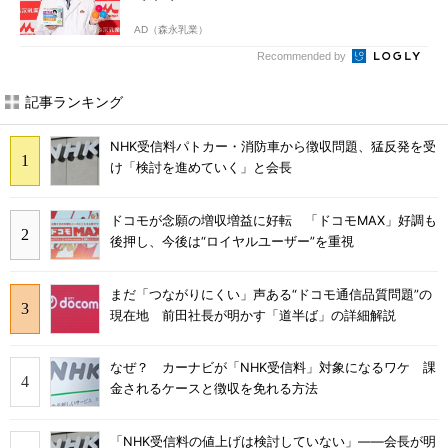
AD（森永乳業）
Recommended by
記事ランキング
NHK受信料パトカー・消防車から徴収問題、猛反発を受
け「検討を進めていく」と会長
ドコモが念願の増収増益に好転 「ドコモMAX」好調も
後押し、今後は“ロイヤルユーザー”を重視
まだ「つながりにくい」声ある“ドコモ通信品質問題”の
現在地 前田社長が明かす「道半ば」の詳細解説
なぜ？ カーナビが「NHK受信料」対象になるワケ 課
金されるケースと徴収を免れる方法
「NHK受信料の値上げは検討していない」――会長が明