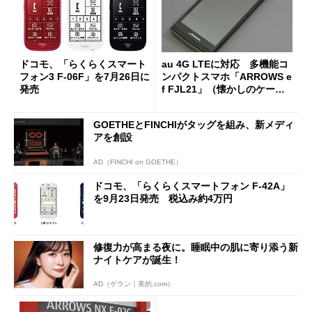
ドコモ、「らくらくスマート
au 4G LTEに対応 多機能コ
フォン3 F-06F」を7月26日に
ンパクトスマホ「ARROWS e
発売
f FJL21」（懐かしのケータ
イ）
GOETHEとFINCHIがタッグを組み、新メディ
アを創設
AD（FINCHI on GOETHE）
ドコモ、「らくらくスマートフォン F-42A」
を9月23日発売 税込み約4万円
修復力が高まる夜に。睡眠中の肌に寄り添う新
ナイトケアが誕生！
AD（ゲラン｜美的.com）