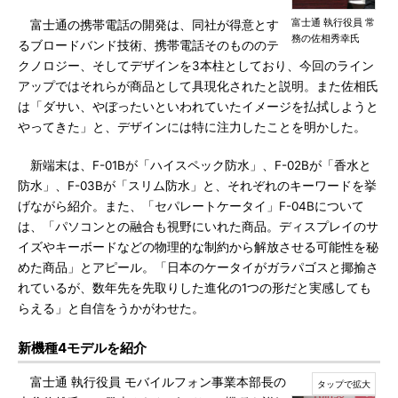
富士通 執行役員 常
富士通の携帯電話の開発は、同社が得意とす
務の佐相秀幸氏
るブロードバンド技術、携帯電話そのもののテ
クノロジー、そしてデザインを3本柱としており、今回のライン
アップではそれらが商品として具現化されたと説明。また佐相氏
は「ダサい、やぼったいといわれていたイメージを払拭しようと
やってきた」と、デザインには特に注力したことを明かした。
新端末は、F-01Bが「ハイスペック防水」、F-02Bが「香水と
防水」、F-03Bが「スリム防水」と、それぞれのキーワードを挙
げながら紹介。また、「セパレートケータイ」F-04Bについて
は、「パソコンとの融合も視野にいれた商品。ディスプレイのサ
イズやキーボードなどの物理的な制約から解放させる可能性を秘
めた商品」とアピール。「日本のケータイがガラパゴスと揶揄さ
れているが、数年先を先取りした進化の1つの形だと実感しても
らえる」と自信をうかがわせた。
新機種4モデルを紹介
富士通 執行役員 モバイルフォン事業本部長の