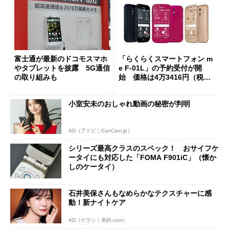
富士通が最新のドコモスマホ
「らくらくスマートフォン m
やタブレットを披露 5G通信
e F-01L」の予約受付が開
の取り組みも
始 価格は4万3416円（税
込）
小室安未のおしゃれ動画の秘密が判明
AD（アドビ｜CanCam.jp）
シリーズ最高クラスのスペック！ おサイフケ
ータイにも対応した「FOMA F901iC」（懐か
しのケータイ）
石井美保さんもなめらかなテクスチャーに感
動！新ナイトケア
AD（ゲラン｜美的.com）