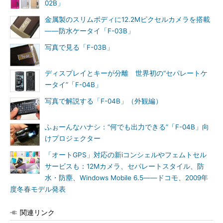
02B」
金属製のスリムボディに12.2Mピクセルカメラを搭載
――防水ケータイ「F-03B」
写真で見る「F-03B」
ディスプレイとキーが分離 世界初の“セパレートケ
ータイ”「F-04B」
写真で解説する「F-04B」（外観編）
ふぉーんなハナシ：“何でも出力できる”「F-04B」向
けプロジェクター
「オートGPS」対応の新iコンシェルやフェムトセル
サービスも：12Mカメラ、セパレートスタイル、防
水・防塵、Windows Mobile 6.5――ドコモ、2009年
度冬春モデル発表
関連リンク