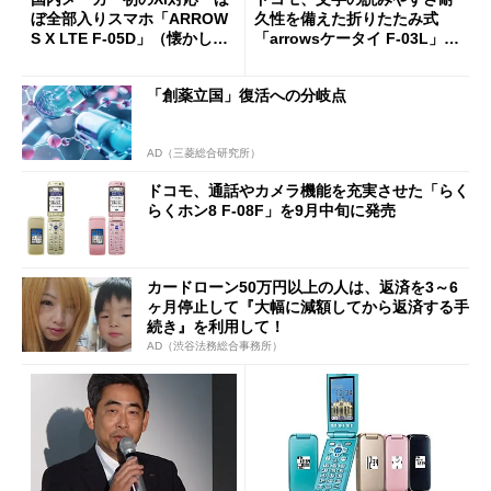
ぼ全部入りスマホ「ARROW
久性を備えた折りたたみ式
S X LTE F-05D」（懐かしの
「arrowsケータイ F-03L」7
ケータイ）
月19日に発売
「創薬立国」復活への分岐点
AD（三菱総合研究所）
ドコモ、通話やカメラ機能を充実させた「らく
らくホン8 F-08F」を9月中旬に発売
カードローン50万円以上の人は、返済を3～6
ヶ月停止して『大幅に減額してから返済する手
続き』を利用して！
AD（渋谷法務総合事務所）