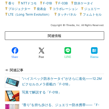
香り
|
NTTドコモ
|
F-01B
|
F-03B
|
防水ケータイ
|
プロジェクター
|
発表会
|
コラボレーション
|
ジュエリー
|
LTE（Long Term Evolution）
|
タッチパネル
|
フェムトセル
Copyright © ITmedia, Inc. All Rights Reserved.
関連情報
Share
Post
LINE
Hatena
関連記事
“ハイスペック防水ケータイ”がさらに進化――12.2M
ピクセルカメラ搭載の「F-01B」
写真で解説する「F-01B」
“香り”を持ち歩ける、ジュエリー防水携帯――「F-