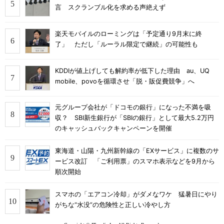
言 スクランブル化を求める声絶えず
楽天モバイルのローミングは「予定通り9月末に終
了」 ただし「ルーラル限定で継続」の可能性も
KDDIが値上げしても解約率が低下した理由 au、UQ
mobile、povoを循環させ「脱・販促費競争」へ
元グループ会社が「ドコモの銀行」になった不満を吸
収？ SBI新生銀行が「SBIの銀行」として最大5.2万円
のキャッシュバックキャンペーンを開催
東海道・山陽・九州新幹線の「EXサービス」に複数のサ
ービス改訂 「ご利用票」のスマホ表示などを9月から
順次開始
スマホの「エアコン冷却」がダメなワケ 猛暑日にやり
がちな“水没”の危険性と正しい冷やし方