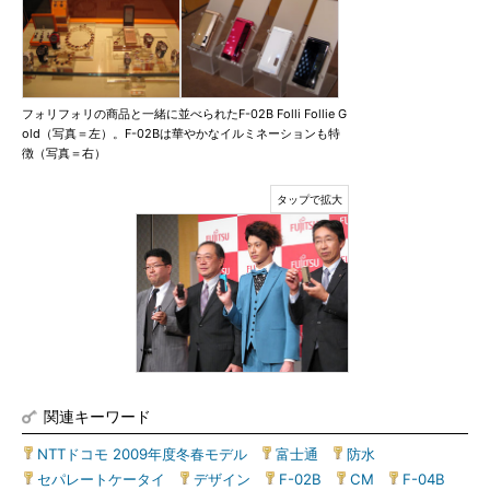
フォリフォリの商品と一緒に並べられたF-02B Folli Follie G
old（写真＝左）。F-02Bは華やかなイルミネーションも特
徴（写真＝右）
関連キーワード
NTTドコモ 2009年度冬春モデル
|
富士通
|
防水
|
セパレートケータイ
|
デザイン
|
F-02B
|
CM
|
F-04B
|