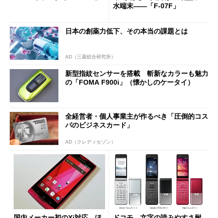
水端末――「F-07F」
日本の創薬力低下、その本当の課題とは
AD（三菱総合研究所）
新型指紋センサーを搭載 斬新なカラーも魅力
の「FOMA F900i」（懐かしのケータイ）
全経営者・個人事業主が作るべき「圧倒的コス
パのビジネスカード」
AD（クレディセゾン）
国内メーカー初のXi対応 ほ
ドコモ、文字の読みやすさ耐