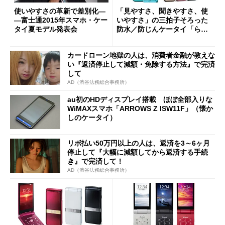
使いやすさの革新で差別化―
「見やすさ、聞きやすさ、使
―富士通2015年スマホ・ケー
いやすさ」の三拍子そろった
タイ夏モデル発表会
防水／防じんケータイ「らく
らくホン ベーシック4」
カードローン地獄の人は、消費者金融が教えな
い『返済停止して減額・免除する方法』で完済
して
AD（渋谷法務総合事務所）
au初のHDディスプレイ搭載 ほぼ全部入りな
WiMAXスマホ「ARROWS Z ISW11F」（懐か
しのケータイ）
リボ払い50万円以上の人は、返済を3～6ヶ月
停止して『大幅に減額してから返済する手続
き』で完済して！
AD（渋谷法務総合事務所）