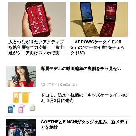
人とつながりたいアクティブ
「ARROWSケータイ F-05
な熟年層を全力支援――富士
G」の“ケータイ度”をチェッ
通がシニア向けスマホで実現
ク (1/2)
する価値とは？
専属モデルの動画編集の裏側をチラ見せ♡
AD（アドビ｜CanCam.jp）
ドコモ、防水・抗菌の「キッズケータイ F-03
J」3月3日に発売
GOETHEとFINCHIがタッグを組み、新メディ
アを創設