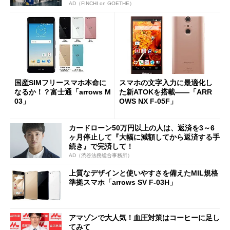
AD（FINCHI on GOETHE）
国産SIMフリースマホ本命に
スマホの文字入力に最適化し
なるか！？富士通「arrows M
た新ATOKを搭載――「ARR
03」
OWS NX F-05F」
カードローン50万円以上の人は、返済を3～6
ヶ月停止して『大幅に減額してから返済する手
続き』で完済して！
AD（渋谷法務総合事務所）
上質なデザインと使いやすさを備えたMIL規格
準拠スマホ「arrows SV F-03H」
アマゾンで大人気！血圧対策はコーヒーに足し
てみて