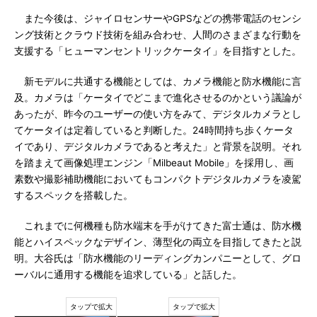
また今後は、ジャイロセンサーやGPSなどの携帯電話のセンシ
ング技術とクラウド技術を組み合わせ、人間のさまざまな行動を
支援する「ヒューマンセントリックケータイ」を目指すとした。
新モデルに共通する機能としては、カメラ機能と防水機能に言
及。カメラは「ケータイでどこまで進化させるのかという議論が
あったが、昨今のユーザーの使い方をみて、デジタルカメラとし
てケータイは定着していると判断した。24時間持ち歩くケータ
イであり、デジタルカメラであると考えた」と背景を説明。それ
を踏まえて画像処理エンジン「Milbeaut Mobile」を採用し、画
素数や撮影補助機能においてもコンパクトデジタルカメラを凌駕
するスペックを搭載した。
これまでに何機種も防水端末を手がけてきた富士通は、防水機
能とハイスペックなデザイン、薄型化の両立を目指してきたと説
明。大谷氏は「防水機能のリーディングカンパニーとして、グロ
ーバルに通用する機能を追求している」と話した。