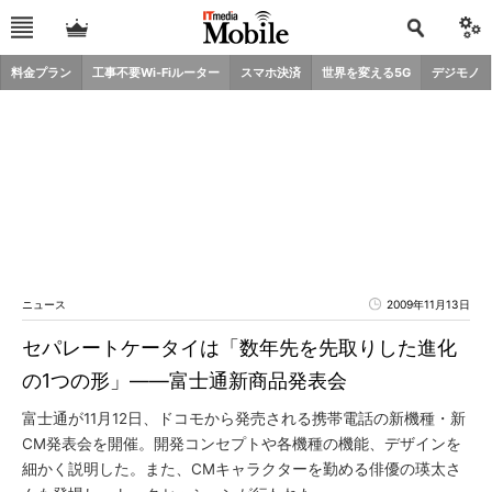
料金プラン
工事不要Wi-Fiルーター
スマホ決済
世界を変える5G
デジモノ
ニュース
2009年11月13日
セパレートケータイは「数年先を先取りした進化
の1つの形」――富士通新商品発表会
富士通が11月12日、ドコモから発売される携帯電話の新機種・新
CM発表会を開催。開発コンセプトや各機種の機能、デザインを
細かく説明した。また、CMキャラクターを勤める俳優の瑛太さ