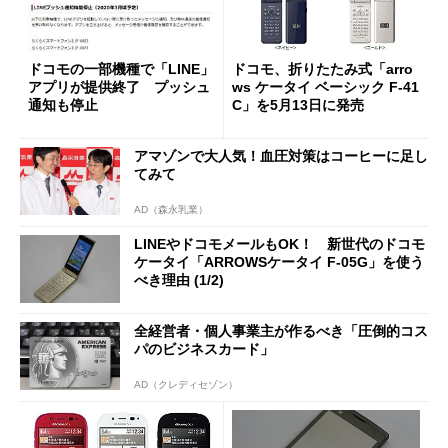
ドコモの一部機種で「LINE」
ドコモ、折りたたみ式「arro
アプリが提供終了 プッシュ
ws ケータイ ベーシック F-41
通知も停止
C」を5月13日に発売
アマゾンで大人気！血圧対策はコーヒーに足し
てみて
AD（森永乳業）
LINEやドコモメールもOK！ 新世代のドコモ
ケータイ「ARROWSケータイ F-05G」を使う
べき理由 (1/2)
全経営者・個人事業主が作るべき「圧倒的コス
パのビジネスカード」
AD（クレディセゾン）