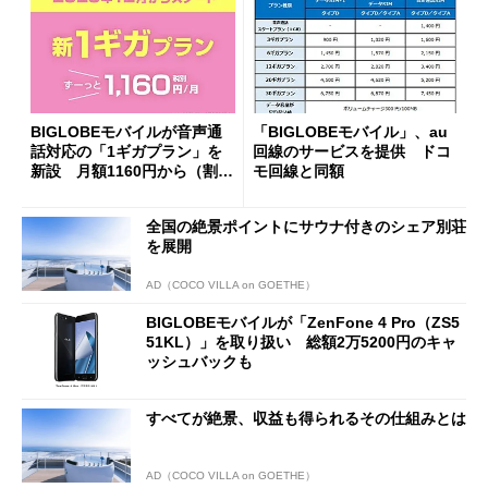
BIGLOBEモバイルが音声通
「BIGLOBEモバイル」、au
話対応の「1ギガプラン」を
回線のサービスを提供 ドコ
新設 月額1160円から（割引
モ回線と同額
前） 新スマホも発売
全国の絶景ポイントにサウナ付きのシェア別荘
を展開
AD（COCO VILLA on GOETHE）
BIGLOBEモバイルが「ZenFone 4 Pro（ZS5
51KL）」を取り扱い 総額2万5200円のキャ
ッシュバックも
すべてが絶景、収益も得られるその仕組みとは
AD（COCO VILLA on GOETHE）