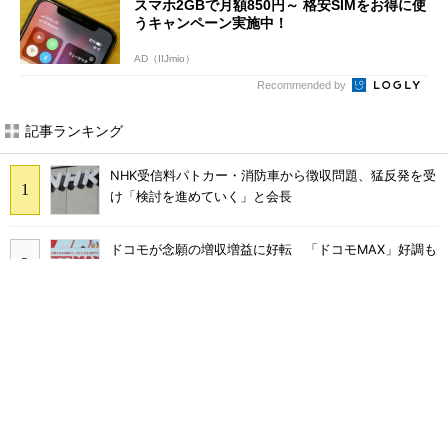
スマホ2GBで月額850円～ 格安SIMをお得に使
うキャンペーン実施中！
AD（IIJmio）
Recommended by
記事ランキング
NHK受信料パトカー・消防車から徴収問題、猛反発を受
け「検討を進めていく」と会長
ドコモが念願の増収増益に好転 「ドコモMAX」好調も
後押し、今後は“ロイヤルユーザー”を重視
まだ「つながりにくい」声ある“ドコモ通信品質問題”の
現在地 前田社長が明かす「道半ば」の詳細解説
なぜ？ カーナビが「NHK受信料」対象になるワケ 課
金されるケースと徴収を免れる方法