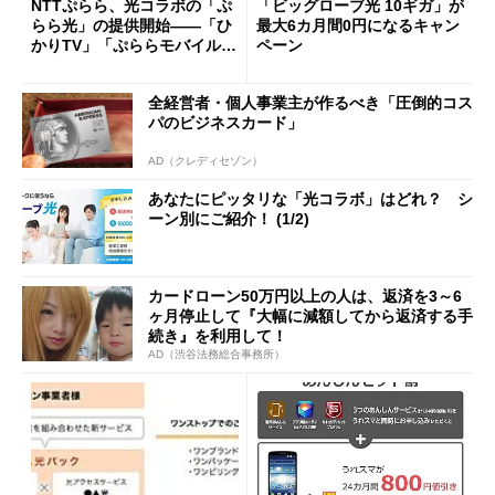
NTTぷらら、光コラボの「ぷ
「ビッグローブ光 10ギガ」が
らら光」の提供開始――「ひ
最大6カ月間0円になるキャン
かりTV」「ぷららモバイルL
ペーン
TE」ユーザー向け割引も
全経営者・個人事業主が作るべき「圧倒的コス
パのビジネスカード」
AD（クレディセゾン）
あなたにピッタリな「光コラボ」はどれ？ シ
ーン別にご紹介！ (1/2)
カードローン50万円以上の人は、返済を3～6
ヶ月停止して『大幅に減額してから返済する手
続き』を利用して！
AD（渋谷法務総合事務所）