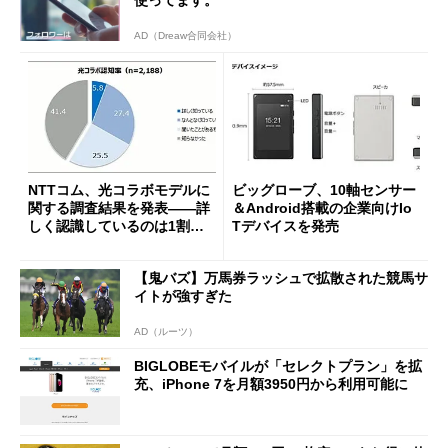
AD（Dreaw合同会社）
NTTコム、光コラボモデルに
ビッグローブ、10軸センサー
関する調査結果を発表――詳
＆Android搭載の企業向けIo
しく認識しているのは1割未
Tデバイスを発売
満
【鬼バズ】万馬券ラッシュで拡散された競馬サ
イトが強すぎた
AD（ルーツ）
BIGLOBEモバイルが「セレクトプラン」を拡
充、iPhone 7を月額3950円から利用可能に