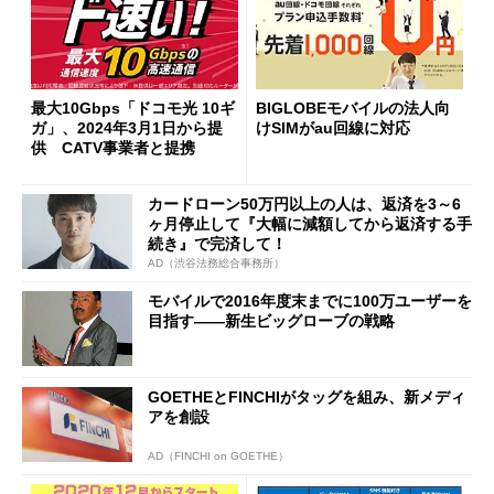
最大10Gbps「ドコモ光 10ギ
BIGLOBEモバイルの法人向
ガ」、2024年3月1日から提
けSIMがau回線に対応
供 CATV事業者と提携
カードローン50万円以上の人は、返済を3～6
ヶ月停止して『大幅に減額してから返済する手
続き』で完済して！
AD（渋谷法務総合事務所）
モバイルで2016年度末までに100万ユーザーを
目指す――新生ビッグローブの戦略
GOETHEとFINCHIがタッグを組み、新メディ
アを創設
AD（FINCHI on GOETHE）