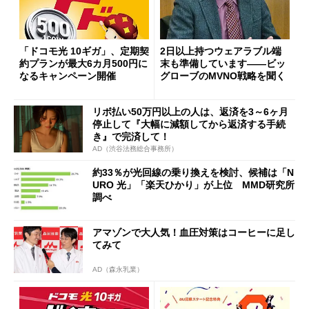
「ドコモ光 10ギガ」、定期契
2日以上持つウェアラブル端
約プランが最大6カ月500円に
末も準備しています――ビッ
なるキャンペーン開催
グローブのMVNO戦略を聞く
リボ払い50万円以上の人は、返済を3～6ヶ月
停止して『大幅に減額してから返済する手続
き』で完済して！
AD（渋谷法務総合事務所）
約33％が光回線の乗り換えを検討、候補は「N
URO 光」「楽天ひかり」が上位 MMD研究所
調べ
アマゾンで大人気！血圧対策はコーヒーに足し
てみて
AD（森永乳業）