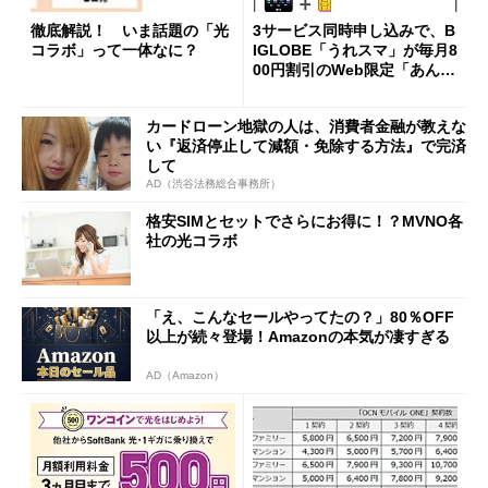
徹底解説！ いま話題の「光
3サービス同時申し込みで、B
コラボ」って一体なに？
IGLOBE「うれスマ」が毎月8
00円割引のWeb限定「あんし
んセット割」開始
カードローン地獄の人は、消費者金融が教えな
い『返済停止して減額・免除する方法』で完済
して
AD（渋谷法務総合事務所）
格安SIMとセットでさらにお得に！？MVNO各
社の光コラボ
「え、こんなセールやってたの？」80％OFF
以上が続々登場！Amazonの本気が凄すぎる
AD（Amazon）