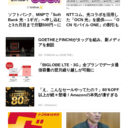
ソフトバンク、MNPで「Soft
NTTコム、光コラボを活用し
Bank 光・1ギガ」へ申し込む
た「OCN 光」を提供――「O
と3カ月目まで月額500円～に
CN モバイル ONE」の割引も
GOETHEとFINCHIがタッグを組み、新メディ
アを創設
AD（FINCHI on GOETHE）
「BIGLOBE LTE・3G」全プランでデータ通
信容量の翌月繰り越しが可能に
「え、こんなセールやってたの？」80％OFF
以上が続々登場！Amazonの本気が凄すぎる
AD（Amazon）