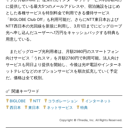
に提供している最大5つのメールアドレスや、宿泊施設をはじめ
とした各種サービスを特別料金で利用できる優待サービス
「BIGLOBE Club Off」も利用可能だ。さらにNTT東日本および
NTT西日本の光回線を新規に利用し、3月1日までにビッグローブ
光へ申し込んだユーザーへ1万円をキャッシュバックする特典も
用意している。
またビッグローブ光利用者は、月額2980円のスマートフォン
向けサービス「うれスマ」を月額2780円で利用可能。法人向け
サービスも同日より提供を開始し、今後は光IP電話やインターネ
ットテレビなどのオプションサービスを順次拡充していく予定
だ。価格は全て税別。
関連キーワード
BIGLOBE
|
NTT
|
コラボレーション
|
インターネット
|
西日本
|
東日本
|
ネットサービス
|
特典
Copyright © ITmedia, Inc. All Rights Reserved.