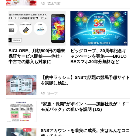
AD（森永乳業）
BIGLOBE、月額500円の端末
ビッグローブ、30周年記念キ
保証サービス開始――他社・
ャンペーンを実施――BIGLO
中古での購入も対象に
BEスマホ30年分無料など
【的中ラッシュ】SNSで話題の競馬予想サイト
を実際に検証。
AD（ルーツ）
“家族・長期”がポイント――加藤社長が「ドコ
モ光パック」の狙いを説明 (1/2)
SNSアカウントを着実に成長。実はみんなココ
使ってます。