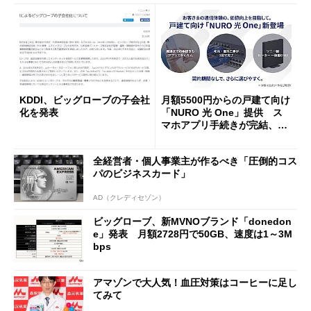
KDDI、ビッグローブの子会社
月額5500円からの戸建て向け
化を発表
「NURO 光 One」提供 ス
マホアプリ手続きが完結、工
事回数1回
全経営者・個人事業主が作るべき「圧倒的コス
パのビジネスカード」
AD（クレディセゾン）
ビッグローブ、新MVNOブランド「donedon
e」発表 月額2728円で50GB、速度は1～3M
bps
アマゾンで大人気！血圧対策はコーヒーに足し
てみて