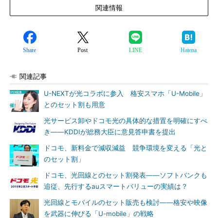
関連情報
Share
Post
LINE
Hatena
関連記事
U-NEXTが光コラボに参入 格安スマホ「U-Mobile」
とのセット割も用意
光サービス卸やドコモ光の具体的な措置を明確にすべ
き――KDDIが総務大臣に意見答申書を提出
ドコモ、新料金で減収減益 競争環境を変える「光と
のセット割」
ドコモ、光回線とのセット割発表――ソフトバンクも
追従、先行するauスマートバリューの実績は？
光回線とモバイルのセット販売も検討――格安や映像
を武器に伸びる「U-mobile」の戦略