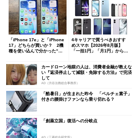
「iPhone 17e」と「iPhone
4キャリアで買うべきおすす
17」どちらが買いか？ 2機
めスマホ【2026年8月版】
種を使い込んで分かった“ス
「一括1円」「月1円」からお
ペック表にない違い”
得なiPhone／Pixel／Galaxy
まで
カードローン地獄の人は、消費者金融が教えな
い『返済停止して減額・免除する方法』で完済
して
AD（渋谷法務総合事務所）
「酷暑日」が生まれた昨今 「ペルチェ素子」
付きの腰掛けファンなら乗り切れる？
「創薬立国」復活への分岐点
AD（三菱総合研究所）