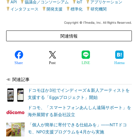
API
|
協議会／コンソーシアム
|
IoT
|
アプリケーション
|
インタフェース
|
開発支援
|
標準化
|
研究機関
Copyright © ITmedia, Inc. All Rights Reserved.
関連情報
Share
Post
LINE
Hatena
関連記事
ドコモほか3社でインディーズ＆新人アーティストを
支援する「Eggsプロジェクト」開始
ドコモ、「スマートフォンあんしん遠隔サポート」を
海外展開する新会社設立
「個人が簡単に寄付できる仕組みを」――NTTドコ
モ、NPO支援プログラムを4月から実施