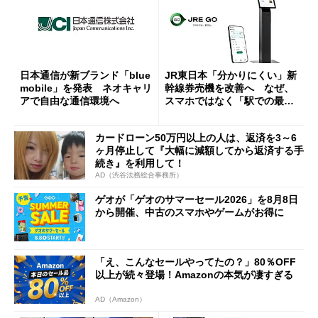
日本通信が新ブランド「blue
JR東日本「分かりにくい」新
mobile」を発表 ネオキャリ
幹線券売機を改善へ なぜ、
アで自由な通信環境へ
スマホではなく「駅での最短
1分購入」を実現？
カードローン50万円以上の人は、返済を3～6
ヶ月停止して『大幅に減額してから返済する手
続き』を利用して！
AD（渋谷法務総合事務所）
ゲオが「ゲオのサマーセール2026」を8月8日
から開催、中古のスマホやゲームがお得に
「え、こんなセールやってたの？」80％OFF
以上が続々登場！Amazonの本気が凄すぎる
AD（Amazon）