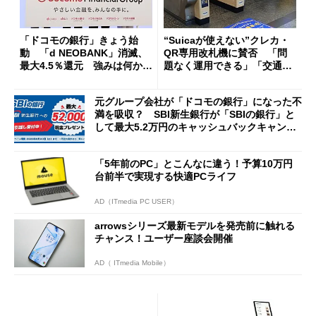
「ドコモの銀行」きょう始
“Suicaが使えない”クレカ・
動 「d NEOBANK」消滅、
QR専用改札機に賛否 「問
最大4.5％還元 強みは何か解
題なく運用できる」「交通系I
説
Cの方がスムーズ」
元グループ会社が「ドコモの銀行」になった不
満を吸収？ SBI新生銀行が「SBIの銀行」と
して最大5.2万円のキャッシュバックキャンペ
ーンを開催
「5年前のPC」とこんなに違う！予算10万円
台前半で実現する快適PCライフ
AD（ITmedia PC USER）
arrowsシリーズ最新モデルを発売前に触れる
チャンス！ユーザー座談会開催
AD（ ITmedia Mobile）