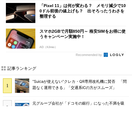
「Pixel 11」は何が変わる？ メモリ減少で10
0ドル前後の値上げも？ 出そろったうわさを
整理する
スマホ2GBで月額850円～ 格安SIMをお得に使
うキャンペーン実施中！
AD（IIJmio）
Recommended by
記事ランキング
“Suicaが使えない”クレカ・QR専用改札機に賛否 「問
題なく運用できる」「交通系ICの方がスムーズ」
元グループ会社が「ドコモの銀行」になった不満を吸
収？ SBI新生銀行が「SBIの銀行」として最大5.2万円
のキャッシュバックキャンペーンを開催
SNSで多発する「無料であげます」投稿の正体 “お涙