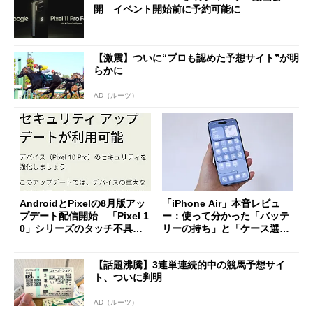
開 イベント開始前に予約可能に
【激震】ついに“プロも認めた予想サイト”が明
らかに
AD（ルーツ）
AndroidとPixelの8月版アッ
「iPhone Air」本音レビュ
プデート配信開始 「Pixel 1
ー：使って分かった「バッテ
0」シリーズのタッチ不具合
リーの持ち」と「ケース選
修正やGPU性能改善なども
び」の悩ましさ
【話題沸騰】3連単連続的中の競馬予想サイ
ト、ついに判明
AD（ルーツ）