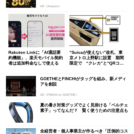
AD（Amazon）
Rakuten Linkに「AI通話要
“Suicaが使えない”改札、東
約機能」、楽天モバイル契約
京メトロ上野駅に設置 期間
者は追加料金なしで使える
限定で “クレカ”と“QRコー
ド”専用
GOETHEとFINCHIがタッグを組み、新メディ
アを創設
AD（FINCHI on GOETHE）
夏の暑さ対策グッズでよく見掛ける「ペルチェ
素子」ってなんだ？ 賢く使うための注意点も
全経営者・個人事業主が作るべき「圧倒的コス