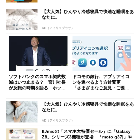
【大人気】ひんやり冷感寝具で快適な睡眠をあ
なたに。
AD（アイリスプラザ）
ソフトバンクのスマホ契約数
ドコモの銀行、アプリアイコ
減はいつ止まる？ 宮川社長
ンを選べるよう方針変更
が反転の時期を語る ホッピ
「さまざまなご意見・ご要望
ング対策は「真剣にやりすぎ
を踏まえ」
た」
【大人気】ひんやり冷感寝具で快適な睡眠をあ
なたに。
AD（アイリスプラザ）
IIJmioの「スマホ大特価セール」に「Galaxy
Z8」シリーズ3機種が登場 「moto g37j」や