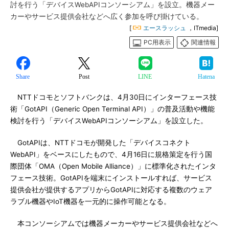
討を行う「デバイスWebAPIコンソーシアム」を設立。機器メー
カーやサービス提供会社などへ広く参加を呼び掛けている。
[
エースラッシュ
，ITmedia]
PC用表示
関連情報
Share
Post
LINE
Hatena
NTTドコモとソフトバンクは、4月30日にインターフェース技
術「GotAPI（Generic Open Terminal API）」の普及活動や機能
検討を行う「デバイスWebAPIコンソーシアム」を設立した。
GotAPIは、NTTドコモが開発した「デバイスコネクト
WebAPI」をベースにしたもので、4月16日に規格策定を行う国
際団体「OMA（Open Mobile Alliance）」に標準化されたインタ
フェース技術。GotAPIを端末にインストールすれば、サービス
提供会社が提供するアプリからGotAPIに対応する複数のウェア
ラブル機器やIoT機器を一元的に操作可能となる。
本コンソーシアムでは機器メーカーやサービス提供会社などへ