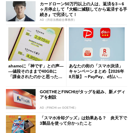
カードローン50万円以上の人は、返済を3～6
ヶ月停止して『大幅に減額してから返済する手
続き』で完済して！
AD（渋谷法務総合事務所）
ahamoに「神です」との声―
あなたの街の「スマホ決済」
―値段そのままで40GBに
キャンペーンまとめ【2026年
「課金されたのかと思った」
8月版】～PayPay、d払い、a
と戸惑いも
u PAY、楽天ペイ
GOETHEとFINCHIがタッグを組み、新メディ
アを創設
AD（FINCHI on GOETHE）
「スマホ冷却グッズ」は効果ある？ 炎天下で
3製品を使って分かったこと