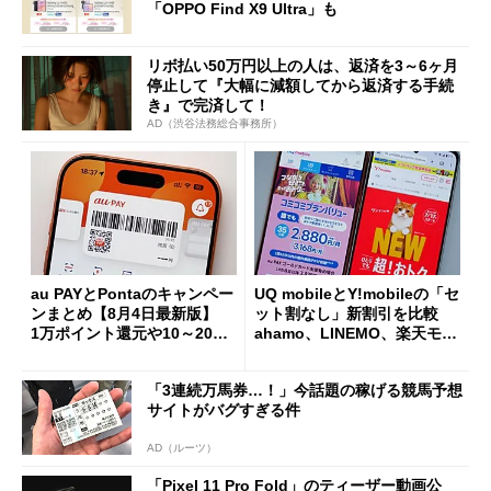
「OPPO Find X9 Ultra」も
リボ払い50万円以上の人は、返済を3～6ヶ月
停止して『大幅に減額してから返済する手続
き』で完済して！
AD（渋谷法務総合事務所）
au PAYとPontaのキャンペー
UQ mobileとY!mobileの「セ
ンまとめ【8月4日最新版】
ット割なし」新割引を比較
1万ポイント還元や10～20％
ahamo、LINEMO、楽天モバ
還元あり
イルよりもお得？
「3連続万馬券…！」今話題の稼げる競馬予想
サイトがバグすぎる件
AD（ルーツ）
「Pixel 11 Pro Fold」のティーザー動画公