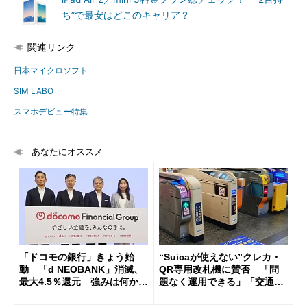
ち”で最安はどこのキャリア？
関連リンク
日本マイクロソフト
SIM LABO
スマホデビュー特集
あなたにオススメ
「ドコモの銀行」きょう始
“Suicaが使えない”クレカ・
動 「d NEOBANK」消滅、
QR専用改札機に賛否 「問
最大4.5％還元 強みは何か解
題なく運用できる」「交通系I
説
Cの方がスムーズ」