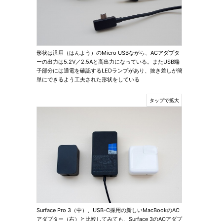
形状は汎用（はんよう）のMicro USBながら、ACアダプタ
ーの出力は5.2V／2.5Aと高出力になっている。またUSB端
子部分には通電を確認するLEDランプがあり、抜き差しが簡
単にできるよう工夫された形状をしている
Surface Pro 3（中）、USB-C採用の新しいMacBookのAC
アダプター（右）と比較してみても、Surface 3のACアダプ