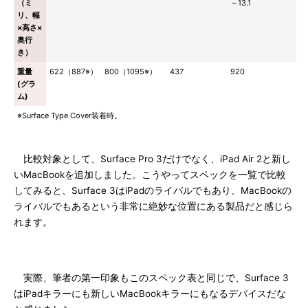
（ミ
～13.1
リ、幅
×高さ×
奥行
き）
重量
622（887※）
800（1095※）
437
920
(グラ
ム)
※Surface Type Cover装着時。
比較対象として、Surface Pro 3だけでなく、iPad Air 2と新し
いMacBookを追加しました。こうやってスペックを一覧で比較
してみると、Surface 3はiPadのライバルでもあり、MacBookの
ライバルでもあるという非常に絶妙な位置にある製品だと感じら
れます。
実際、筆者の第一印象もこのスペック表と同じで、Surface 3
はiPadキラーにも新しいMacBookキラーにもなるデバイスだな