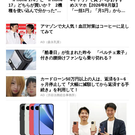
17」どちらが買いか？ 2機
めスマホ【2026年8月版】
種を使い込んで分かった“ス
「一括1円」「月1円」からお
ペック表にない違い”
得なiPhone／Pixel／Galaxy
まで
アマゾンで大人気！血圧対策はコーヒーに足し
てみて
AD（森永乳業）
「酷暑日」が生まれた昨今 「ペルチェ素子」
付きの腰掛けファンなら乗り切れる？
カードローン50万円以上の人は、返済を3～6
ヶ月停止して『大幅に減額してから返済する手
続き』を利用して！
AD（渋谷法務総合事務所）