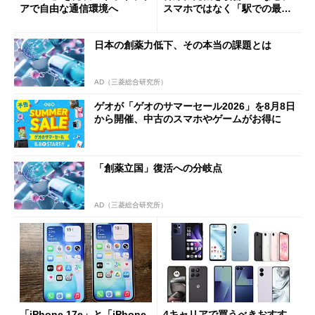
アで自由な通信環境へ
スマホではなく「駅での最短
1分購入」を実現？
日本の創薬力低下、その本当の課題とは
AD（三菱総合研究所）
ゲオが「ゲオのサマーセール2026」を8月8日
から開催、中古のスマホやゲームがお得に
「創薬立国」復活への分岐点
AD（三菱総合研究所）
「iPhone 17e」と「iPhone
4キャリアで買うべきおすす