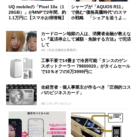
UQ mobileの「Pixel 10a（1
シャープが「AQUOS R11」
28GB）」がMNPで2年間、約
で挑む“価格高騰時代”のスマ
1.1万円に【スマホお得情報】
ホ戦略 「シェアを追うより
も既存ユーザーを大切に」
カードローン地獄の人は、消費者金融が教えな
い『返済停止して減額・免除する方法』で完済
して
AD（渋谷法務総合事務所）
工事不要で14畳まで冷房可能「タンスのゲン
スポットクーラー 79800020」がタイムセール
で10％オフの5万3999円に
全経営者・個人事業主が作るべき「圧倒的コス
パのビジネスカード」
AD（クレディセゾン）