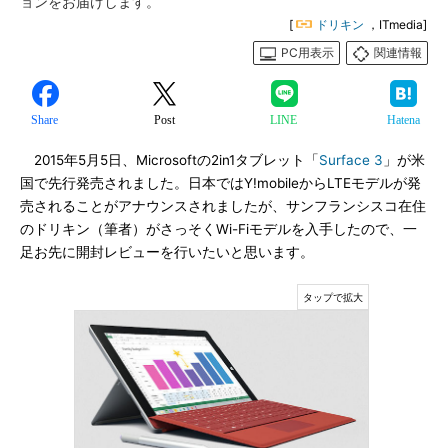
ョンをお届けします。
[
ドリキン
，ITmedia]
PC用表示
関連情報
Share
Post
LINE
Hatena
2015年5月5日、Microsoftの2in1タブレット「
Surface 3
」が米
国で先行発売されました。日本ではY!mobileからLTEモデルが発
売されることがアナウンスされましたが、サンフランシスコ在住
のドリキン（筆者）がさっそくWi-Fiモデルを入手したので、一
足お先に開封レビューを行いたいと思います。