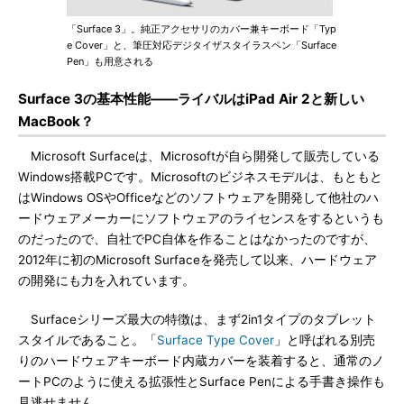
「Surface 3」。純正アクセサリのカバー兼キーボード「Typ
e Cover」と、筆圧対応デジタイザスタイラスペン「Surface
Pen」も用意される
Surface 3の基本性能――ライバルはiPad Air 2と新しい
MacBook？
Microsoft Surfaceは、Microsoftが自ら開発して販売している
Windows搭載PCです。Microsoftのビジネスモデルは、もともと
はWindows OSやOfficeなどのソフトウェアを開発して他社のハ
ードウェアメーカーにソフトウェアのライセンスをするというも
のだったので、自社でPC自体を作ることはなかったのですが、
2012年に初のMicrosoft Surfaceを発売して以来、ハードウェア
の開発にも力を入れています。
Surfaceシリーズ最大の特徴は、まず2in1タイプのタブレット
スタイルであること。「
Surface Type Cover
」と呼ばれる別売
りのハードウェアキーボード内蔵カバーを装着すると、通常のノ
ートPCのように使える拡張性とSurface Penによる手書き操作も
見逃せません。