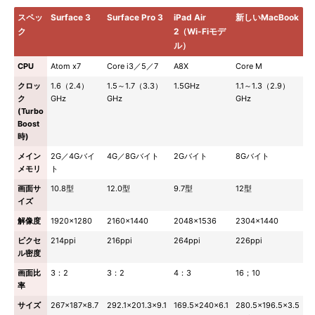
スペッ
Surface 3
Surface Pro 3
iPad Air
新しいMacBook
ク
2（Wi-Fiモデ
ル）
CPU
Atom x7
Core i3／5／7
A8X
Core M
クロッ
1.6（2.4）
1.5～1.7（3.3）
1.5GHz
1.1～1.3（2.9）
ク
GHz
GHz
GHz
(Turbo
Boost
時)
メイン
2G／4Gバイ
4G／8Gバイト
2Gバイト
8Gバイト
メモリ
ト
画面サ
10.8型
12.0型
9.7型
12型
イズ
解像度
1920×1280
2160×1440
2048×1536
2304×1440
ピクセ
214ppi
216ppi
264ppi
226ppi
ル密度
画面比
3：2
3：2
4：3
16；10
率
サイズ
267×187×8.7
292.1×201.3×9.1
169.5×240×6.1
280.5×196.5×3.5