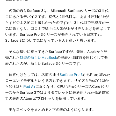
名前の通りSurface 3は、Microsoft Surfaceシリーズの3世代
目にあたるデバイスです。初代と2世代目は、あまり評判が上が
らずビジネス的にも厳しかったのですが、3世代目で完成度が一
気に高くなり、口コミで徐々に人気が上がり売り上げを伸ばして
います。Surface Pro 3シリーズが発売されている日本でも、
Surface 3について気になっている人も多いと思います。
そんな勢いに乗ってきたSurfaceですが、先日、Appleから発
売された
12型の新しいMacBook
の発表とほぼ時を同じくして発
表されたのが、新しいSurface 3シリーズです。
位置付けとしては、名前の通り
Surface Pro 3
からProが取れた
ローエンドモデルという見方もできます。サイズもProの12型か
ら10.8型と
iPad Air
に近くなり、CPUもProシリーズのCore iシリ
ーズからSurface 3ではよりタブレットに最適化された低消費電
力の最新のAtom x7プロセッサを採用しています。
主なスペックをまとめると下の表のようになります。