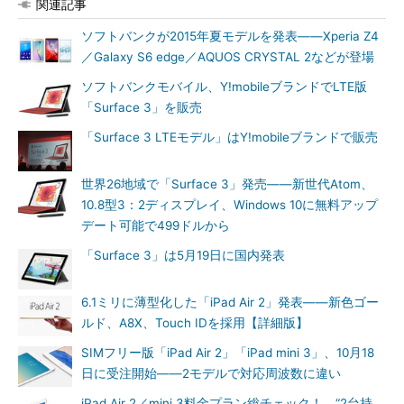
関連記事
ソフトバンクが2015年夏モデルを発表――Xperia Z4
／Galaxy S6 edge／AQUOS CRYSTAL 2などが登場
ソフトバンクモバイル、Y!mobileブランドでLTE版
「Surface 3」を販売
「Surface 3 LTEモデル」はY!mobileブランドで販売
世界26地域で「Surface 3」発売――新世代Atom、
10.8型3：2ディスプレイ、Windows 10に無料アップ
デート可能で499ドルから
「Surface 3」は5月19日に国内発表
6.1ミリに薄型化した「iPad Air 2」発表――新色ゴー
ルド、A8X、Touch IDを採用【詳細版】
SIMフリー版「iPad Air 2」「iPad mini 3」、10月18
日に受注開始――2モデルで対応周波数に違い
iPad Air 2／mini 3料金プラン総チェック！ “2台持