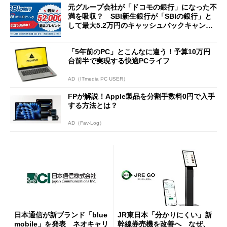
元グループ会社が「ドコモの銀行」になった不
満を吸収？ SBI新生銀行が「SBIの銀行」と
して最大5.2万円のキャッシュバックキャンペ
ーンを開催
「5年前のPC」とこんなに違う！予算10万円
台前半で実現する快適PCライフ
AD（ITmedia PC USER）
FPが解説！Apple製品を分割手数料0円で入手
する方法とは？
AD（Fav-Log）
日本通信が新ブランド「blue
JR東日本「分かりにくい」新
mobile」を発表 ネオキャリ
幹線券売機を改善へ なぜ、