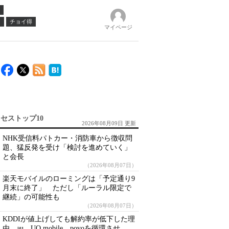
ノ
チョイ得
マイページ
セストップ10
2026年08月09日 更新
NHK受信料パトカー・消防車から徴収問
題、猛反発を受け「検討を進めていく」
と会長
（2026年08月07日）
楽天モバイルのローミングは「予定通り9
月末に終了」 ただし「ルーラル限定で
継続」の可能性も
（2026年08月07日）
KDDIが値上げしても解約率が低下した理
由 au、UQ mobile、povoを循環させ