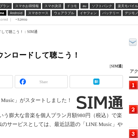
プラン
スマホお得情報
スマホ決済
ドコモ
ソフトバンク
楽天モバイル
au
スマホケース
ウェアラブル
イヤフォン
バッテリー
デジモ
one
Android
sored ｜
IIJmio
ロードして聴こう！：SIM通
曲をダウンロードして聴こう！
[
SIM通
]
アク
Share
 Music」がスタートしました！
曲という膨大な音楽を個人プラン月額980円（税込）で楽
サービスとしては、最近話題の「LINE Music」や