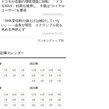
ドコモが念願の増収増益に好転 「ドコ
モMAX」好調も後押し、今後は“ロイヤル
ユーザー”を重視
（2026年08月06日）
「NHK受信料の値上げは検討していな
い」――会長が明言 スクランブル化を
求める声絶えず
（2026年08月07日）
ランキングトップ30
去記事カレンダー
年
2025年
7月
6月
5月
12月
11月
10月
9月
3月
2月
1月
8月
7月
6月
5月
4月
3月
2月
1月
年
2023年
11月
10月
9月
12月
11月
10月
9月
7月
6月
5月
8月
7月
6月
5月
3月
2月
1月
4月
3月
2月
1月