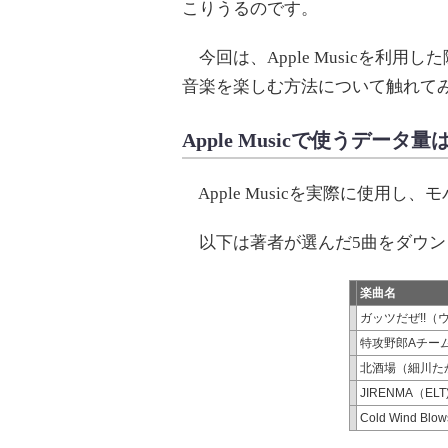
こりうるのです。
今回は、Apple Musicを利
音楽を楽しむ方法について触れて
Apple Musicで使うデータ
Apple Musicを実際に使用
以下は著者が選んだ5曲をダウン
楽曲名
ガッツだぜ!!（
特攻野郎Aチー
北酒場（細川た
JIRENMA（ELT
Cold Wind B