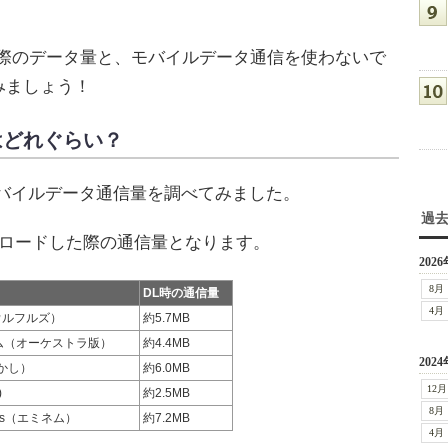
用した際のデータ量と、モバイルデータ通信を使わないで
みましょう！
量はどれぐらい？
し、モバイルデータ通信量を調べてみました。
過
ロードした際の通信量となります。
2026
8月
DL時の通信量
4月
ウルフルズ）
約5.7MB
ム（オーケストラ版）
約4.4MB
2024
かし）
約6.0MB
12月
)
約2.5MB
8月
lows（エミネム）
約7.2MB
4月