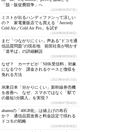
「脱・販促費競争」へ
（2026年08月07日）
ミストが出るハンディファンって涼しい
の？ 家電量販店でも買える「Aecooly
Cold Air／Cold Air Pro」を試す
（2026年08月08日）
まだ「つながりにくい」声ある“ドコモ通
信品質問題”の現在地 前田社長が明かす
「道半ば」の詳細解説
（2026年08月06日）
なぜ？ カーナビが「NHK受信料」対象
になるワケ 課金されるケースと徴収を
免れる方法
（2025年04月15日）
JR東日本「分かりにくい」新幹線券売機
を改善へ なぜ、スマホではなく「駅で
の最短1分購入」を実現？
（2026年07月04日）
ahamoの「40GB化」は値上げの布石
か？ 通信品質改善と料金設定で揺れる
ドコモの戦略
（2026年08月08日）