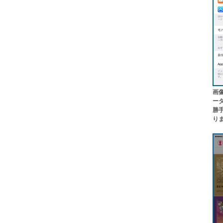
画
ー
勝
り