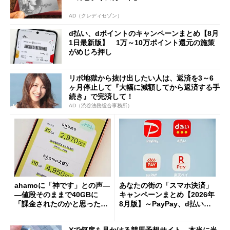
AD（クレディセゾン）
d払い、dポイントのキャンペーンまとめ【8月
1日最新版】 1万～10万ポイント還元の施策
がめじろ押し
リボ地獄から抜け出したい人は、返済を3～6
ヶ月停止して『大幅に減額してから返済する手
続き』で完済して！
AD（渋谷法務総合事務所）
ahamoに「神です」との声―
あなたの街の「スマホ決済」
―値段そのままで40GBに
キャンペーンまとめ【2026年
「課金されたのかと思った」
8月版】～PayPay、d払い、a
と戸惑いも
u PAY、楽天ペイ