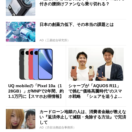
付きの腰掛けファンなら乗り切れる？
日本の創薬力低下、その本当の課題とは
AD（三菱総合研究所）
UQ mobileの「Pixel 10a（1
シャープが「AQUOS R11」
28GB）」がMNPで2年間、約
で挑む“価格高騰時代”のスマ
1.1万円に【スマホお得情報】
ホ戦略 「シェアを追うより
も既存ユーザーを大切に」
カードローン地獄の人は、消費者金融が教えな
い『返済停止して減額・免除する方法』で完済
して
AD（渋谷法務総合事務所）