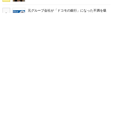
元グループ会社が「ドコモの銀行」になった不満を吸
収？ SBI新生銀行が「SBIの銀行」として最大5.2万円
のキャッシュバックキャンペーンを開催
SNSで多発する「無料であげます」投稿の正体 “お涙
ちょうだい”で偽サイトやLINEへ誘導するカラクリ
Rakuten Linkに「AI通話要約機能」、楽天モバイル契約
者は追加料金なしで使える
まだ「つながりにくい」声ある“ドコモ通信品質問題”の
現在地 前田社長が明かす「道半ば」の詳細解説
工事不要で14畳まで冷房可能「タンスのゲン スポット
クーラー 79800020」がタイムセールで10％オフの5万
3999円に
スマホの「エアコン冷却」がダメなワケ 猛暑日にやり