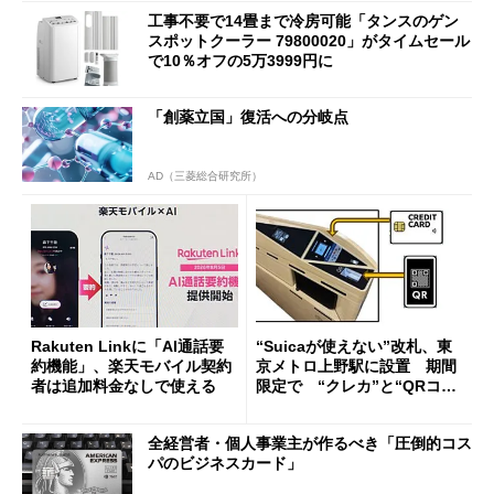
工事不要で14畳まで冷房可能「タンスのゲン
スポットクーラー 79800020」がタイムセール
で10％オフの5万3999円に
「創薬立国」復活への分岐点
AD（三菱総合研究所）
Rakuten Linkに「AI通話要
“Suicaが使えない”改札、東
約機能」、楽天モバイル契約
京メトロ上野駅に設置 期間
者は追加料金なしで使える
限定で “クレカ”と“QRコー
ド”専用
全経営者・個人事業主が作るべき「圧倒的コス
パのビジネスカード」