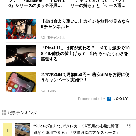
プデート配信開始 「Pixel 1
ー：使って分かった「バッテ
0」シリーズのタッチ不具合
リーの持ち」と「ケース選
修正やGPU性能改善なども
び」の悩ましさ
【金は命より重い…】カイジを無料で見るなら
Rチャンネル▶︎
AD（Rチャンネル）
「Pixel 11」は何が変わる？ メモリ減少で10
0ドル前後の値上げも？ 出そろったうわさを
整理する
スマホ2GBで月額850円～ 格安SIMをお得に使
うキャンペーン実施中！
AD（IIJmio）
Recommended by
記事ランキング
“Suicaが使えない”クレカ・QR専用改札機に賛否 「問
題なく運用できる」「交通系ICの方がスムーズ」