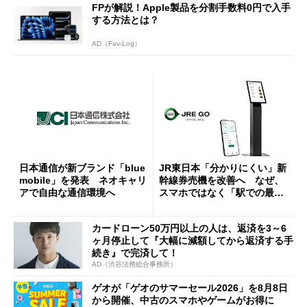
FPが解説！Apple製品を分割手数料0円で入手
する方法とは？
AD（Fav-Log）
日本通信が新ブランド「blue
JR東日本「分かりにくい」新
mobile」を発表 ネオキャリ
幹線券売機を改善へ なぜ、
アで自由な通信環境へ
スマホではなく「駅での最短
1分購入」を実現？
カードローン50万円以上の人は、返済を3～6
ヶ月停止して『大幅に減額してから返済する手
続き』で完済して！
AD（渋谷法務総合事務所）
ゲオが「ゲオのサマーセール2026」を8月8日
から開催、中古のスマホやゲームがお得に