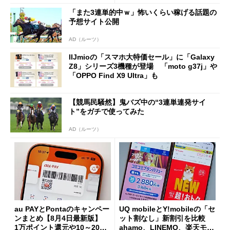
た」
「また3連単的中ｗ」怖いくらい稼げる話題の
予想サイト公開
AD（ルーツ）
IIJmioの「スマホ大特価セール」に「Galaxy
Z8」シリーズ3機種が登場 「moto g37j」や
「OPPO Find X9 Ultra」も
【競馬民騒然】鬼バズ中の“3連単連発サイ
ト”をガチで使ってみた
AD（ルーツ）
au PAYとPontaのキャンペー
UQ mobileとY!mobileの「セ
ンまとめ【8月4日最新版】
ット割なし」新割引を比較
1万ポイント還元や10～20％
ahamo、LINEMO、楽天モバ