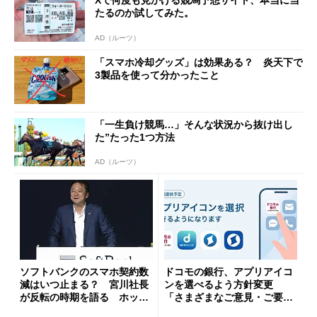
Xで何度も見かける競馬予想サイト、本当に当
たるのか試してみた。
AD（ルーツ）
「スマホ冷却グッズ」は効果ある？ 炎天下で
3製品を使って分かったこと
「一生負け競馬…」そんな状況から抜け出し
た”たった1つ方法
AD（ルーツ）
ソフトバンクのスマホ契約数
ドコモの銀行、アプリアイコ
減はいつ止まる？ 宮川社長
ンを選べるよう方針変更
が反転の時期を語る ホッピ
「さまざまなご意見・ご要望
ング対策は「真剣にやりすぎ
を踏まえ」