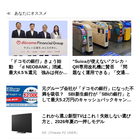
あなたにオススメ
「ドコモの銀行」きょう始
“Suicaが使えない”クレカ・
動 「d NEOBANK」消滅、
QR専用改札機に賛否 「問
最大4.5％還元 強みは何か解
題なく運用できる」「交通系I
説
Cの方がスムーズ」
元グループ会社が「ドコモの銀行」になった不
満を吸収？ SBI新生銀行が「SBIの銀行」と
して最大5.2万円のキャッシュバックキャンペ
ーンを開催
これから選ぶ新型TVはこれ！失敗しない選び
方と、2026年夏の一押しモデル
AD（ITmedia PC USER）