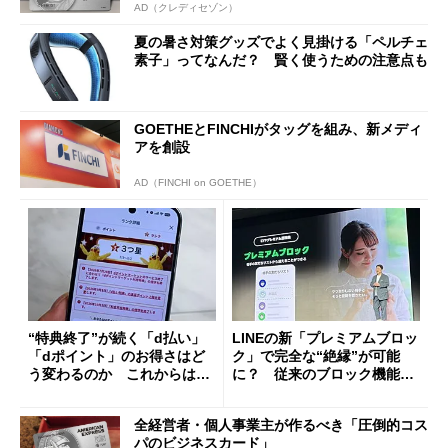
AD（クレディセゾン）
夏の暑さ対策グッズでよく見掛ける「ペルチェ
素子」ってなんだ？ 賢く使うための注意点も
GOETHEとFINCHIがタッグを組み、新メディ
アを創設
AD（FINCHI on GOETHE）
“特典終了”が続く「d払い」
LINEの新「プレミアムブロッ
「dポイント」のお得さはど
ク」で完全な“絶縁”が可能
う変わるのか これからは
に？ 従来のブロック機能と
「dカード」の利用が得策？
の決定的な違い
全経営者・個人事業主が作るべき「圧倒的コス
パのビジネスカード」