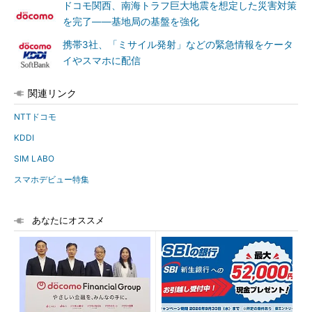
ドコモ関西、南海トラフ巨大地震を想定した災害対策
を完了――基地局の基盤を強化
携帯3社、「ミサイル発射」などの緊急情報をケータ
イやスマホに配信
関連リンク
NTTドコモ
KDDI
SIM LABO
スマホデビュー特集
あなたにオススメ