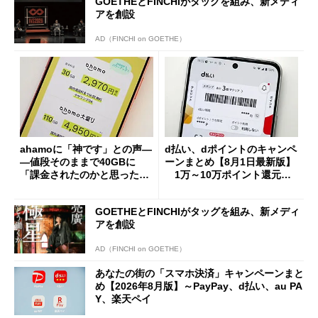
GOETHEとFINCHIがタッグを組み、新メディ
アを創設
AD（FINCHI on GOETHE）
ahamoに「神です」との声―
d払い、dポイントのキャンペ
―値段そのままで40GBに
ーンまとめ【8月1日最新版】
「課金されたのかと思った」
1万～10万ポイント還元の
と戸惑いも
施策がめじろ押し
GOETHEとFINCHIがタッグを組み、新メディ
アを創設
AD（FINCHI on GOETHE）
あなたの街の「スマホ決済」キャンペーンまと
め【2026年8月版】～PayPay、d払い、au PA
Y、楽天ペイ