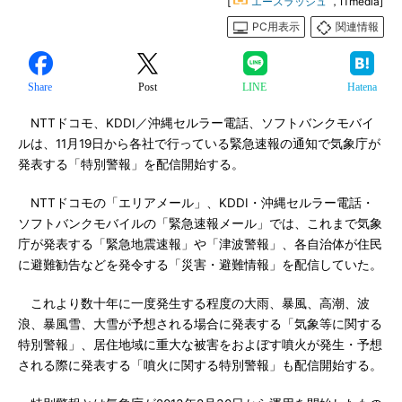
[
エースラッシュ
，ITmedia]
PC用表示
関連情報
Share
Post
LINE
Hatena
NTTドコモ、KDDI／沖縄セルラー電話、ソフトバンクモバイ
ルは、11月19日から各社で行っている緊急速報の通知で気象庁が
発表する「特別警報」を配信開始する。
NTTドコモの「エリアメール」、KDDI・沖縄セルラー電話・
ソフトバンクモバイルの「緊急速報メール」では、これまで気象
庁が発表する「緊急地震速報」や「津波警報」、各自治体が住民
に避難勧告などを発令する「災害・避難情報」を配信していた。
これより数十年に一度発生する程度の大雨、暴風、高潮、波
浪、暴風雪、大雪が予想される場合に発表する「気象等に関する
特別警報」、居住地域に重大な被害をおよぼす噴火が発生・予想
される際に発表する「噴火に関する特別警報」も配信開始する。