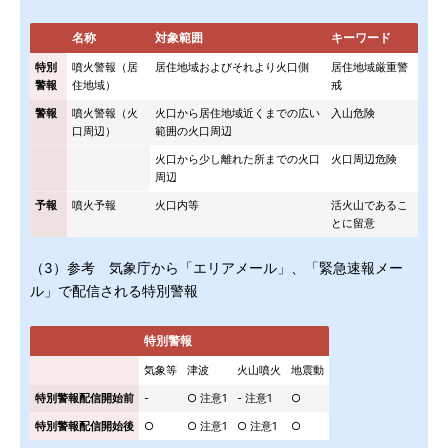
名称
対象範囲
キーワード
特別
噴火警報（居
居住地域およびそれより火口側
居住地域厳重警
警報
住地域）
戒
警報
噴火警報（火
火口から居住地域近くまでの広い
入山危険
口周辺）
範囲の火口周辺
火口から少し離れた所までの火口
火口周辺危険
周辺
予報
噴火予報
火口内等
活火山であるこ
とに留意
（3）参考 気象庁から「エリアメール」、「緊急速報メー
ル」で配信される特別警報
特別警報
気象等
津波
火山噴火
地震動
特別警報配信開始前
-
○ 注意1
- 注意1
○
特別警報配信開始後
○
○ 注意1
○ 注意1
○