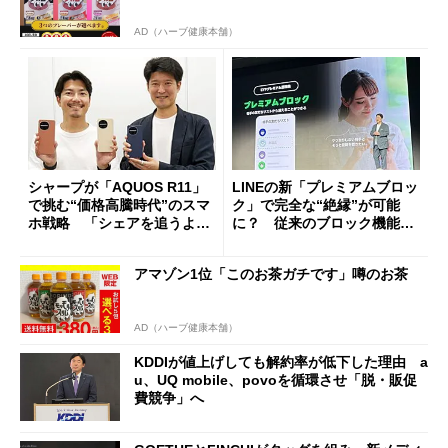
AD（ハーブ健康本舗）
シャープが「AQUOS R11」
LINEの新「プレミアムブロッ
で挑む“価格高騰時代”のスマ
ク」で完全な“絶縁”が可能
ホ戦略 「シェアを追うより
に？ 従来のブロック機能と
も既存ユーザーを大切に」
の決定的な違い
アマゾン1位「このお茶ガチです」噂のお茶
AD（ハーブ健康本舗）
KDDIが値上げしても解約率が低下した理由 a
u、UQ mobile、povoを循環させ「脱・販促
費競争」へ