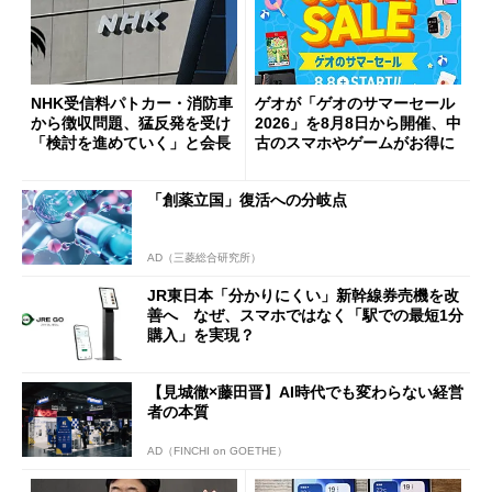
NHK受信料パトカー・消防車
ゲオが「ゲオのサマーセール
から徴収問題、猛反発を受け
2026」を8月8日から開催、中
「検討を進めていく」と会長
古のスマホやゲームがお得に
「創薬立国」復活への分岐点
AD（三菱総合研究所）
JR東日本「分かりにくい」新幹線券売機を改
善へ なぜ、スマホではなく「駅での最短1分
購入」を実現？
【見城徹×藤田晋】AI時代でも変わらない経営
者の本質
AD（FINCHI on GOETHE）