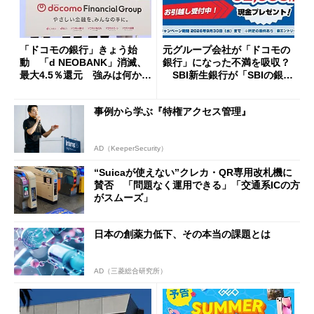
「ドコモの銀行」きょう始
元グループ会社が「ドコモの
動 「d NEOBANK」消滅、
銀行」になった不満を吸収？
最大4.5％還元 強みは何か解
SBI新生銀行が「SBIの銀
説
行」として最大5.2万円のキャ
ッシュバックキャンペーンを
事例から学ぶ『特権アクセス管理』
開催
AD（KeeperSecurity）
“Suicaが使えない”クレカ・QR専用改札機に
賛否 「問題なく運用できる」「交通系ICの方
がスムーズ」
日本の創薬力低下、その本当の課題とは
AD（三菱総合研究所）