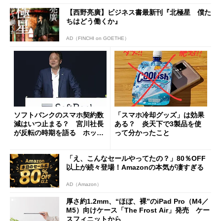
【西野亮廣】ビジネス書最新刊『北極星 僕た
ちはどう働くか』
AD（FINCHI on GOETHE）
ソフトバンクのスマホ契約数
「スマホ冷却グッズ」は効果
減はいつ止まる？ 宮川社長
ある？ 炎天下で3製品を使
が反転の時期を語る ホッピ
って分かったこと
ング対策は「真剣にやりすぎ
た」
「え、こんなセールやってたの？」80％OFF
以上が続々登場！Amazonの本気が凄すぎる
AD（Amazon）
厚さ約1.2mm、“ほぼ、裸”のiPad Pro（M4／
M5）向けケース「The Frost Air」発売 ケー
スフィニットから