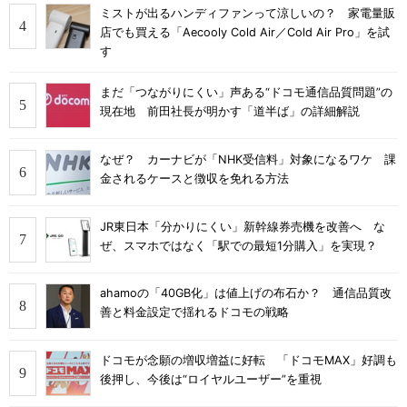
ミストが出るハンディファンって涼しいの？ 家電量販
店でも買える「Aecooly Cold Air／Cold Air Pro」を試
す
まだ「つながりにくい」声ある“ドコモ通信品質問題”の
現在地 前田社長が明かす「道半ば」の詳細解説
なぜ？ カーナビが「NHK受信料」対象になるワケ 課
金されるケースと徴収を免れる方法
JR東日本「分かりにくい」新幹線券売機を改善へ な
ぜ、スマホではなく「駅での最短1分購入」を実現？
ahamoの「40GB化」は値上げの布石か？ 通信品質改
善と料金設定で揺れるドコモの戦略
ドコモが念願の増収増益に好転 「ドコモMAX」好調も
後押し、今後は“ロイヤルユーザー”を重視