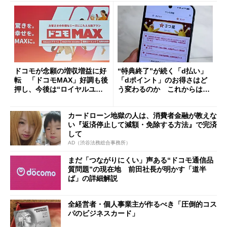
ドコモが念願の増収増益に好
“特典終了”が続く「d払い」
転 「ドコモMAX」好調も後
「dポイント」のお得さはど
押し、今後は“ロイヤルユー
う変わるのか これからは
ザー”を重視
「dカード」の利用が得策？
カードローン地獄の人は、消費者金融が教えな
い『返済停止して減額・免除する方法』で完済
して
AD（渋谷法務総合事務所）
まだ「つながりにくい」声ある“ドコモ通信品
質問題”の現在地 前田社長が明かす「道半
ば」の詳細解説
全経営者・個人事業主が作るべき「圧倒的コス
パのビジネスカード」