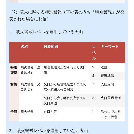
（2）噴火に関する特別警報（下の表のうち「特別警報」が発
表された場合に配信）
1. 噴火警戒レベルを運用している火山
名称
対象範囲
レ
キーワード
ベ
ル
特別
噴火警報（居
居住地域およびそれより火口
5
避難
警報
住地域）
側
4
避難準備
警報
噴火警報（火
火口から居住地域近くまでの
3
入山規制
口周辺）
広い範囲の火口周辺
火口から少し離れた所までの
2
火口周辺規制
火口周辺
予報
噴火予報
火口内等
1
活火山である
ことに留意
2. 噴火警戒レベルを運用していない火山