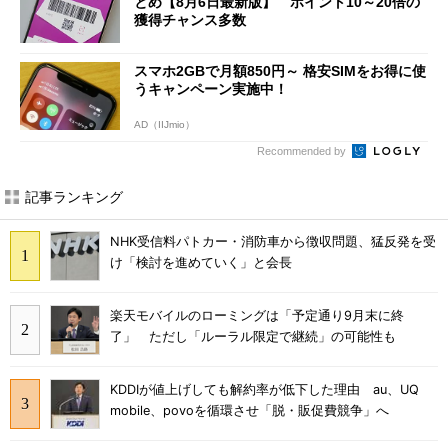
とめ【8月6日最新版】 ポイント10～20倍の
獲得チャンス多数
スマホ2GBで月額850円～ 格安SIMをお得に使
うキャンペーン実施中！
AD（IIJmio）
Recommended by
記事ランキング
NHK受信料パトカー・消防車から徴収問題、猛反発を受
け「検討を進めていく」と会長
楽天モバイルのローミングは「予定通り9月末に終
了」 ただし「ルーラル限定で継続」の可能性も
KDDIが値上げしても解約率が低下した理由 au、UQ
mobile、povoを循環させ「脱・販促費競争」へ