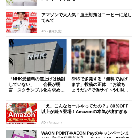
アマゾンで大人気！血圧対策はコーヒーに足し
てみて
AD（森永乳業）
「NHK受信料の値上げは検討
SNSで多発する「無料であげ
していない」――会長が明
ます」投稿の正体 “お涙ち
言 スクランブル化を求める
ょうだい”で偽サイトやLINE
声絶えず
へ誘導するカラクリ
「え、こんなセールやってたの？」80％OFF
以上が続々登場！Amazonの本気が凄すぎる
AD（Amazon）
WAON POINTやAEON Payのキャンペーンま