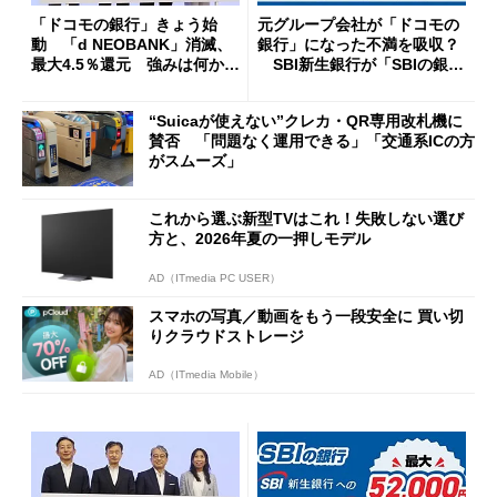
「ドコモの銀行」きょう始
元グループ会社が「ドコモの
動 「d NEOBANK」消滅、
銀行」になった不満を吸収？
最大4.5％還元 強みは何か解
SBI新生銀行が「SBIの銀
説
行」として最大5.2万円のキャ
ッシュバックキャンペーンを
“Suicaが使えない”クレカ・QR専用改札機に
開催
賛否 「問題なく運用できる」「交通系ICの方
がスムーズ」
これから選ぶ新型TVはこれ！失敗しない選び
方と、2026年夏の一押しモデル
AD（ITmedia PC USER）
スマホの写真／動画をもう一段安全に 買い切
りクラウドストレージ
AD（ITmedia Mobile）