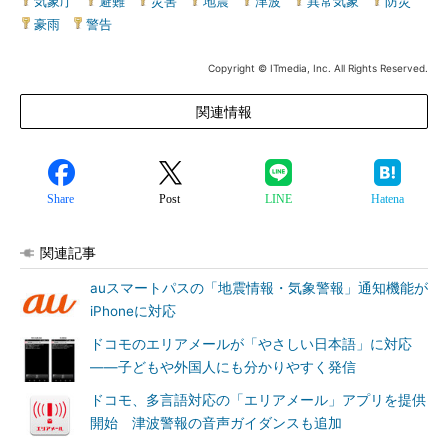
気象庁
|
避難
|
災害
|
地震
|
津波
|
異常気象
|
防災
|
豪雨
|
警告
Copyright © ITmedia, Inc. All Rights Reserved.
関連情報
Share
Post
LINE
Hatena
関連記事
auスマートパスの「地震情報・気象警報」通知機能が
iPhoneに対応
ドコモのエリアメールが「やさしい日本語」に対応
――子どもや外国人にも分かりやすく発信
ドコモ、多言語対応の「エリアメール」アプリを提供
開始 津波警報の音声ガイダンスも追加