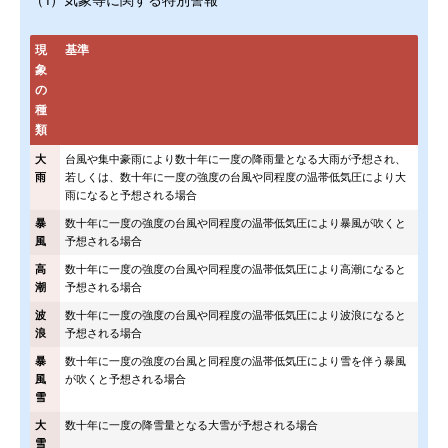
（1）気象等に関する特別警報
現
基準
象
の
種
類
大
台風や集中豪雨により数十年に一度の降雨量となる大雨が予想され、
雨
若しくは、数十年に一度の強度の台風や同程度の温帯低気圧により大
雨になると予想される場合
暴
数十年に一度の強度の台風や同程度の温帯低気圧により暴風が吹くと
風
予想される場合
高
数十年に一度の強度の台風や同程度の温帯低気圧により高潮になると
潮
予想される場合
波
数十年に一度の強度の台風や同程度の温帯低気圧により波浪になると
浪
予想される場合
暴
数十年に一度の強度の台風と同程度の温帯低気圧により雪を伴う暴風
風
が吹くと予想される場合
雪
大
数十年に一度の降雪量となる大雪が予想される場合
雪