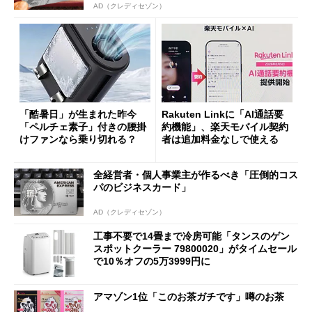
AD（クレディセゾン）
「酷暑日」が生まれた昨今
Rakuten Linkに「AI通話要
「ペルチェ素子」付きの腰掛
約機能」、楽天モバイル契約
けファンなら乗り切れる？
者は追加料金なしで使える
全経営者・個人事業主が作るべき「圧倒的コス
パのビジネスカード」
AD（クレディセゾン）
工事不要で14畳まで冷房可能「タンスのゲン
スポットクーラー 79800020」がタイムセール
で10％オフの5万3999円に
アマゾン1位「このお茶ガチです」噂のお茶