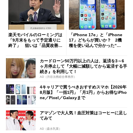
楽天モバイルのローミングは
「iPhone 17e」と「iPhone
「9月末をもって予定通りに
17」どちらが買いか？ 2機
終了」 狙いは「品質改善」
種を使い込んで分かった“ス
ただし「ルーラル限定で期
ペック表にない違い”
限を切った新契約」の可能性
カードローン50万円以上の人は、返済を3～6
も
ヶ月停止して『大幅に減額してから返済する手
続き』を利用して！
AD（渋谷法務総合事務所）
4キャリアで買うべきおすすめスマホ【2026年
8月版】「一括1円」「月1円」からお得なiPho
ne／Pixel／Galaxyまで
アマゾンで大人気！血圧対策はコーヒーに足し
てみて
AD（森永乳業）