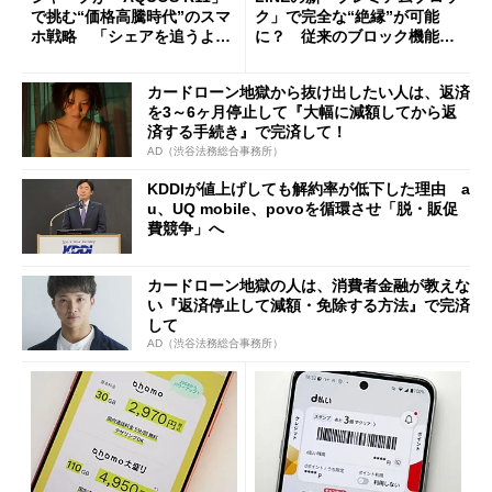
で挑む“価格高騰時代”のスマ
ク」で完全な“絶縁”が可能
ホ戦略 「シェアを追うより
に？ 従来のブロック機能と
も既存ユーザーを大切に」
の決定的な違い
カードローン地獄から抜け出したい人は、返済
を3～6ヶ月停止して『大幅に減額してから返
済する手続き』で完済して！
AD（渋谷法務総合事務所）
KDDIが値上げしても解約率が低下した理由 a
u、UQ mobile、povoを循環させ「脱・販促
費競争」へ
カードローン地獄の人は、消費者金融が教えな
い『返済停止して減額・免除する方法』で完済
して
AD（渋谷法務総合事務所）