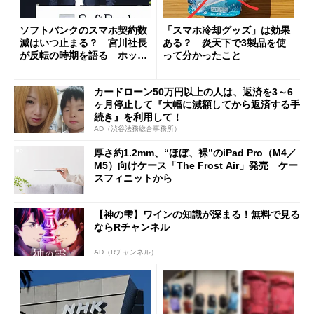
ソフトバンクのスマホ契約数
「スマホ冷却グッズ」は効果
減はいつ止まる？ 宮川社長
ある？ 炎天下で3製品を使
が反転の時期を語る ホッピ
って分かったこと
ング対策は「真剣にやりすぎ
た」
カードローン50万円以上の人は、返済を3～6
ヶ月停止して『大幅に減額してから返済する手
続き』を利用して！
AD（渋谷法務総合事務所）
厚さ約1.2mm、“ほぼ、裸”のiPad Pro（M4／
M5）向けケース「The Frost Air」発売 ケー
スフィニットから
【神の雫】ワインの知識が深まる！無料で見る
ならRチャンネル
AD（Rチャンネル）