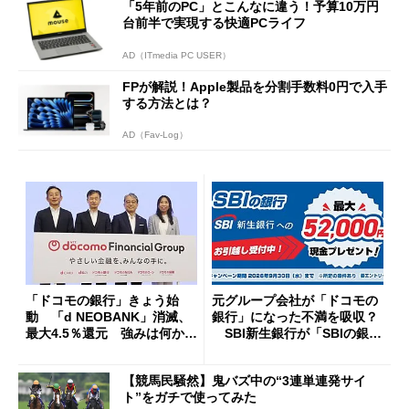
「5年前のPC」とこんなに違う！予算10万円
台前半で実現する快適PCライフ
AD（ITmedia PC USER）
FPが解説！Apple製品を分割手数料0円で入手
する方法とは？
AD（Fav-Log）
「ドコモの銀行」きょう始
元グループ会社が「ドコモの
動 「d NEOBANK」消滅、
銀行」になった不満を吸収？
最大4.5％還元 強みは何か解
SBI新生銀行が「SBIの銀
説
行」として最大5.2万円のキャ
ッシュバックキャンペーンを
【競馬民騒然】鬼バズ中の“3連単連発サイ
開催
ト”をガチで使ってみた