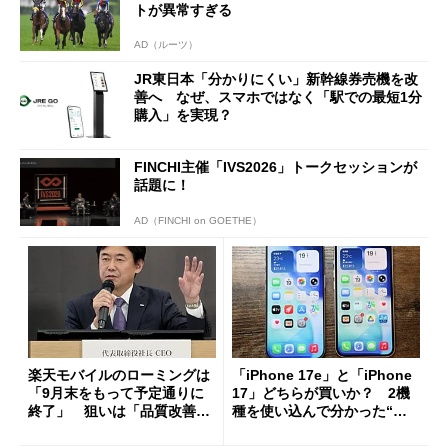
トが異常すぎる
AD（ルーツ）
JR東日本「分かりにくい」新幹線券売機を改
善へ なぜ、スマホではなく「駅での最短1分
購入」を実現？
FINCHI主催「IVS2026」トークセッションが
話題に！
AD（FINCHI on GOETHE）
楽天モバイルのローミングは
「iPhone 17e」と「iPhone
「9月末をもって予定通りに
17」どちらが買いか？ 2機
終了」 狙いは「品質改善」
種を使い込んで分かった“ス
ただし「ルーラル限定で期
ペック表にない違い”
限を切った新契約」の可能性