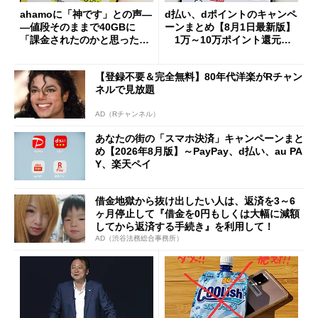
ahamoに「神です」との声―
d払い、dポイントのキャンペ
―値段そのままで40GBに
ーンまとめ【8月1日最新版】
「課金されたのかと思った」
1万～10万ポイント還元の
と戸惑いも
施策がめじろ押し
【登録不要＆完全無料】80年代洋楽がRチャン
ネルで見放題
AD（Rチャンネル）
あなたの街の「スマホ決済」キャンペーンまと
め【2026年8月版】～PayPay、d払い、au PA
Y、楽天ペイ
借金地獄から抜け出したい人は、返済を3～6
ヶ月停止して『借金を0円もしくは大幅に減額
してから返済する手続き』を利用して！
AD（渋谷法務総合事務所）