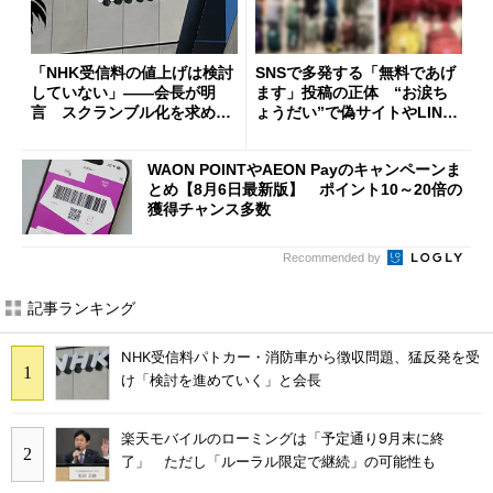
「NHK受信料の値上げは検討
SNSで多発する「無料であげ
していない」――会長が明
ます」投稿の正体 “お涙ち
言 スクランブル化を求める
ょうだい”で偽サイトやLINE
声絶えず
へ誘導するカラクリ
WAON POINTやAEON Payのキャンペーンま
とめ【8月6日最新版】 ポイント10～20倍の
獲得チャンス多数
Recommended by
記事ランキング
NHK受信料パトカー・消防車から徴収問題、猛反発を受
け「検討を進めていく」と会長
楽天モバイルのローミングは「予定通り9月末に終
了」 ただし「ルーラル限定で継続」の可能性も