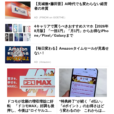
【見城徹×藤田晋】AI時代でも変わらない経営
も
者の本質
AD（FINCHI on GOETHE）
4キャリアで買うべきおすすめスマホ【2026年
8月版】「一括1円」「月1円」からお得なiPho
ne／Pixel／Galaxyまで
【毎日変わる】Amazonタイムセールが見逃せ
ない！
AD（Amazon）
ドコモが念願の増収増益に好
“特典終了”が続く「d払い」
転 「ドコモMAX」好調も後
「dポイント」のお得さはど
押し、今後は“ロイヤルユー
う変わるのか これからは