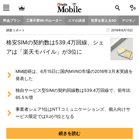
料金プラン
工事不要Wi-Fiルーター
スマホ決済
世界を変える5G
デジモノ
調査リポート
2016年6月15日
格安SIMの契約数は539.4万回線、シェ
アは「楽天モバイル」が3位に
MM総研は、6月15日に国内MVNO市場の2016年3月末実績を
発表した
独自サービス型SIMの契約回線数は539.4万回線で、前年比
65.5％増
事業者シェア1位はNTTコミュニケーションズ、個人向けサ
ービス限定ではIIJが1位となる
続きを読む