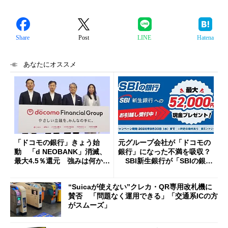
Share
Post
LINE
Hatena
あなたにオススメ
「ドコモの銀行」きょう始
元グループ会社が「ドコモの
動 「d NEOBANK」消滅、
銀行」になった不満を吸収？
最大4.5％還元 強みは何か解
SBI新生銀行が「SBIの銀
説
行」として最大5.2万円のキャ
ッシュバックキャンペーンを
“Suicaが使えない”クレカ・QR専用改札機に
開催
賛否 「問題なく運用できる」「交通系ICの方
がスムーズ」