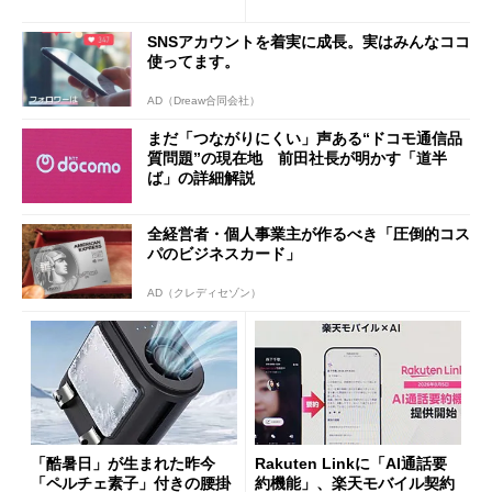
ザー”を重視
「dカード」の利用が得策？
SNSアカウントを着実に成長。実はみんなココ
使ってます。
AD（Dreaw合同会社）
まだ「つながりにくい」声ある“ドコモ通信品
質問題”の現在地 前田社長が明かす「道半
ば」の詳細解説
全経営者・個人事業主が作るべき「圧倒的コス
パのビジネスカード」
AD（クレディセゾン）
「酷暑日」が生まれた昨今
Rakuten Linkに「AI通話要
「ペルチェ素子」付きの腰掛
約機能」、楽天モバイル契約