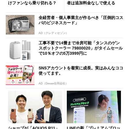
けファンなら乗り切れる？
者は追加料金なしで使える
全経営者・個人事業主が作るべき「圧倒的コス
パのビジネスカード」
AD（クレディセゾン）
工事不要で14畳まで冷房可能「タンスのゲン
スポットクーラー 79800020」がタイムセール
で10％オフの5万3999円に
SNSアカウントを着実に成長。実はみんなココ
使ってます。
AD（Dreaw合同会社）
シャープが「AQUOS R11」
LINEの新「プレミアムブロッ