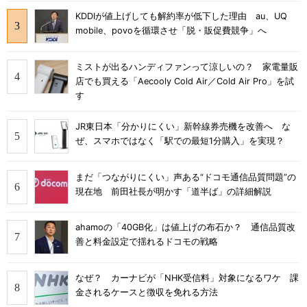
KDDIが値上げしても解約率が低下した理由 au、UQ
mobile、povoを循環させ「脱・販促費競争」へ
ミストが出るハンディファンって涼しいの？ 家電量販
店でも買える「Aecooly Cold Air／Cold Air Pro」を試
す
JR東日本「分かりにくい」新幹線券売機を改善へ な
ぜ、スマホではなく「駅での最短1分購入」を実現？
まだ「つながりにくい」声ある“ドコモ通信品質問題”の
現在地 前田社長が明かす「道半ば」の詳細解説
ahamoの「40GB化」は値上げの布石か？ 通信品質改
善と料金設定で揺れるドコモの戦略
なぜ？ カーナビが「NHK受信料」対象になるワケ 課
金されるケースと徴収を免れる方法