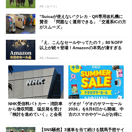
AD（ルーツ）
“Suicaが使えない”クレカ・QR専用改札機に
賛否 「問題なく運用できる」「交通系ICの方
がスムーズ」
「え、こんなセールやってたの？」80％OFF
以上が続々登場！Amazonの本気が凄すぎる
AD（Amazon）
NHK受信料パトカー・消防車
ゲオが「ゲオのサマーセール
から徴収問題、猛反発を受け
2026」を8月8日から開催、中
「検討を進めていく」と会長
古のスマホやゲームがお得に
【SNS騒然】3連単を当て続ける競馬予想サイ