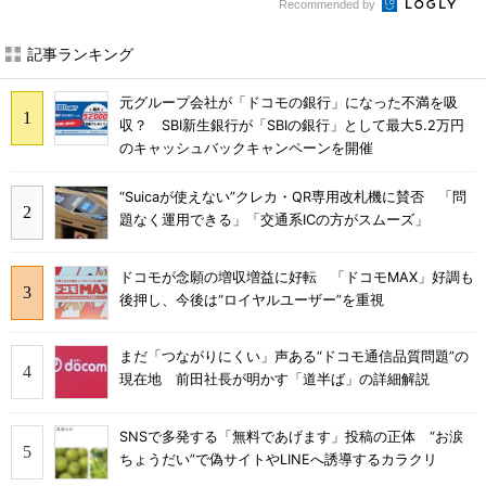
Recommended by
記事ランキング
元グループ会社が「ドコモの銀行」になった不満を吸
収？ SBI新生銀行が「SBIの銀行」として最大5.2万円
のキャッシュバックキャンペーンを開催
“Suicaが使えない”クレカ・QR専用改札機に賛否 「問
題なく運用できる」「交通系ICの方がスムーズ」
ドコモが念願の増収増益に好転 「ドコモMAX」好調も
後押し、今後は“ロイヤルユーザー”を重視
まだ「つながりにくい」声ある“ドコモ通信品質問題”の
現在地 前田社長が明かす「道半ば」の詳細解説
SNSで多発する「無料であげます」投稿の正体 “お涙
ちょうだい”で偽サイトやLINEへ誘導するカラクリ