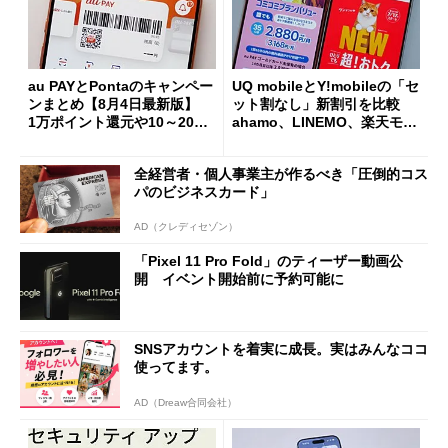
au PAYとPontaのキャンペー
UQ mobileとY!mobileの「セ
ンまとめ【8月4日最新版】
ット割なし」新割引を比較
1万ポイント還元や10～20％
ahamo、LINEMO、楽天モバ
還元あり
イルよりもお得？
全経営者・個人事業主が作るべき「圧倒的コス
パのビジネスカード」
AD（クレディセゾン）
「Pixel 11 Pro Fold」のティーザー動画公
開 イベント開始前に予約可能に
SNSアカウントを着実に成長。実はみんなココ
使ってます。
AD（Dreaw合同会社）