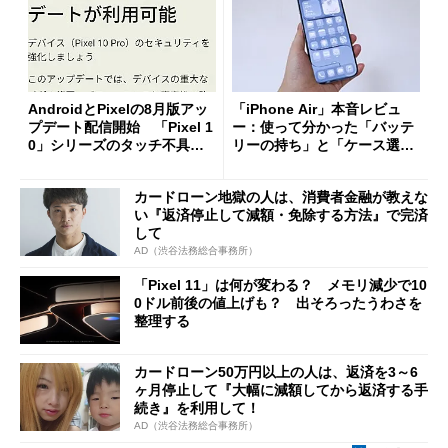
AndroidとPixelの8月版アッ
「iPhone Air」本音レビュ
プデート配信開始 「Pixel 1
ー：使って分かった「バッテ
0」シリーズのタッチ不具合
リーの持ち」と「ケース選
修正やGPU性能改善なども
び」の悩ましさ
カードローン地獄の人は、消費者金融が教えな
い『返済停止して減額・免除する方法』で完済
して
AD（渋谷法務総合事務所）
「Pixel 11」は何が変わる？ メモリ減少で10
0ドル前後の値上げも？ 出そろったうわさを
整理する
カードローン50万円以上の人は、返済を3～6
ヶ月停止して『大幅に減額してから返済する手
続き』を利用して！
AD（渋谷法務総合事務所）