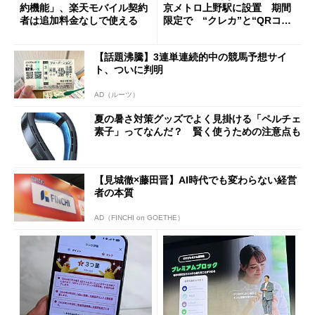
約機能」、楽天モバイル契約
京メトロ上野駅に設置 期間
者は追加料金なしで使える
限定で “クレカ”と“QRコー
ド”専用
【話題沸騰】3連単連続的中の競馬予想サイ
ト、ついに判明
AD（ルーツ）
夏の暑さ対策グッズでよく見掛ける「ペルチェ
素子」ってなんだ？ 賢く使うための注意点も
【見城徹×藤田晋】AI時代でも変わらない経営
者の本質
AD（FINCHI on GOETHE）