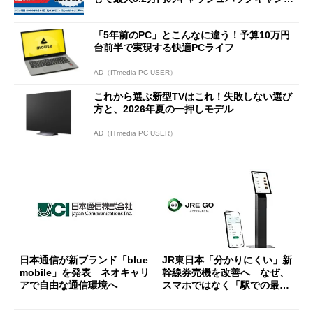
ーンを開催
「5年前のPC」とこんなに違う！予算10万円
台前半で実現する快適PCライフ
AD（ITmedia PC USER）
これから選ぶ新型TVはこれ！失敗しない選び
方と、2026年夏の一押しモデル
AD（ITmedia PC USER）
日本通信が新ブランド「blue
JR東日本「分かりにくい」新
mobile」を発表 ネオキャリ
幹線券売機を改善へ なぜ、
アで自由な通信環境へ
スマホではなく「駅での最短
1分購入」を実現？