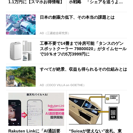
1.1万円に【スマホお得情報】
ホ戦略 「シェアを追うより
も既存ユーザーを大切に」
日本の創薬力低下、その本当の課題とは
AD（三菱総合研究所）
工事不要で14畳まで冷房可能「タンスのゲン
スポットクーラー 79800020」がタイムセール
で10％オフの5万3999円に
すべてが絶景、収益も得られるその仕組みとは
AD（COCO VILLA on GOETHE）
Rakuten Linkに「AI通話要
“Suicaが使えない”改札、東