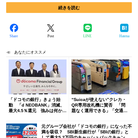
続きを読む
Share
Post
LINE
Hatena
あなたにオススメ
「ドコモの銀行」きょう始
“Suicaが使えない”クレカ・
動 「d NEOBANK」消滅、
QR専用改札機に賛否 「問
最大4.5％還元 強みは何か解
題なく運用できる」「交通系I
説
Cの方がスムーズ」
元グループ会社が「ドコモの銀行」になった不
満を吸収？ SBI新生銀行が「SBIの銀行」と
して最大5.2万円のキャッシュバックキャンペ