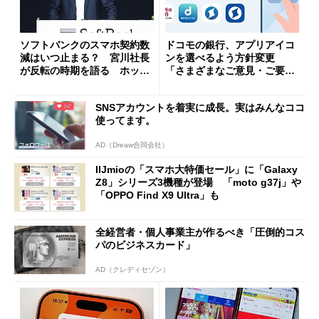
ソフトバンクのスマホ契約数
ドコモの銀行、アプリアイコ
減はいつ止まる？ 宮川社長
ンを選べるよう方針変更
が反転の時期を語る ホッピ
「さまざまなご意見・ご要望
ング対策は「真剣にやりすぎ
を踏まえ」
た」
SNSアカウントを着実に成長。実はみんなココ
使ってます。
AD（Dreaw合同会社）
IIJmioの「スマホ大特価セール」に「Galaxy
Z8」シリーズ3機種が登場 「moto g37j」や
「OPPO Find X9 Ultra」も
全経営者・個人事業主が作るべき「圧倒的コス
パのビジネスカード」
AD（クレディセゾン）