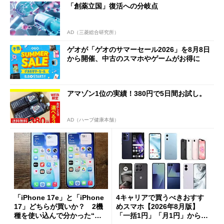
「創薬立国」復活への分岐点
AD（三菱総合研究所）
ゲオが「ゲオのサマーセール2026」を8月8日
から開催、中古のスマホやゲームがお得に
アマゾン1位の実績！380円で5日間お試し。
AD（ハーブ健康本舗）
「iPhone 17e」と「iPhone
4キャリアで買うべきおすす
17」どちらが買いか？ 2機
めスマホ【2026年8月版】
種を使い込んで分かった“ス
「一括1円」「月1円」からお