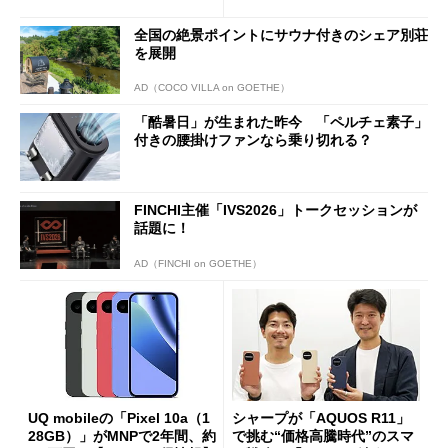
ペック表にない違い”
得なiPhone／Pixel／Galaxy
まで
全国の絶景ポイントにサウナ付きのシェア別荘
を展開
AD（COCO VILLA on GOETHE）
「酷暑日」が生まれた昨今 「ペルチェ素子」
付きの腰掛けファンなら乗り切れる？
FINCHI主催「IVS2026」トークセッションが
話題に！
AD（FINCHI on GOETHE）
UQ mobileの「Pixel 10a（1
シャープが「AQUOS R11」
28GB）」がMNPで2年間、約
で挑む“価格高騰時代”のスマ