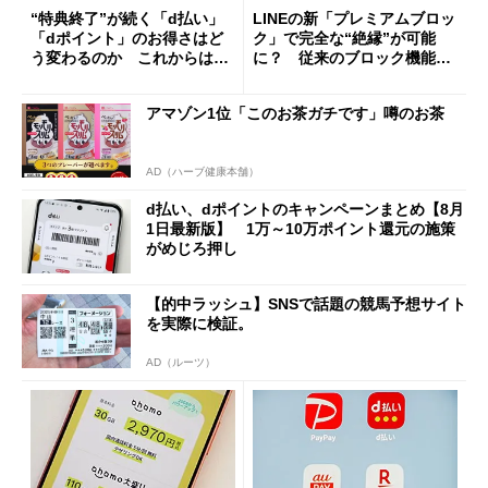
“特典終了”が続く「d払い」
LINEの新「プレミアムブロッ
「dポイント」のお得さはど
ク」で完全な“絶縁”が可能
う変わるのか これからは
に？ 従来のブロック機能と
「dカード」の利用が得策？
の決定的な違い
アマゾン1位「このお茶ガチです」噂のお茶
AD（ハーブ健康本舗）
d払い、dポイントのキャンペーンまとめ【8月
1日最新版】 1万～10万ポイント還元の施策
がめじろ押し
【的中ラッシュ】SNSで話題の競馬予想サイト
を実際に検証。
AD（ルーツ）