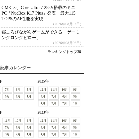
GMKtec、Core Ultra 7 258V搭載のミニ
PC「NucBox K17 Plus」発表 最大115
TOPSのAI性能を実現
（2026年08月07日）
寝ころびながらゲームができる「ゲーミ
ングロングピロー」
（2026年08月06日）
ランキングトップ30
去記事カレンダー
年
2025年
7月
6月
5月
12月
11月
10月
9月
3月
2月
1月
8月
7月
6月
5月
4月
3月
2月
1月
年
2023年
11月
10月
9月
12月
11月
10月
9月
7月
6月
5月
8月
7月
6月
5月
3月
2月
1月
4月
3月
2月
1月