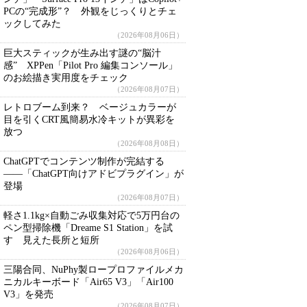
PCの“完成形”？ 外観をじっくりとチェ
ックしてみた
（2026年08月06日）
巨大スティックが生み出す謎の“脳汁
感” XPPen「Pilot Pro 編集コンソール」
のお絵描き実用度をチェック
（2026年08月07日）
レトロブーム到来？ ベージュカラーが
目を引くCRT風簡易水冷キットが異彩を
放つ
（2026年08月08日）
ChatGPTでコンテンツ制作が完結する
――「ChatGPT向けアドビプラグイン」が
登場
（2026年08月07日）
軽さ1.1kg×自動ごみ収集対応で5万円台の
ペン型掃除機「Dreame S1 Station」を試
す 見えた長所と短所
（2026年08月06日）
三陽合同、NuPhy製ロープロファイルメカ
ニカルキーボード「Air65 V3」「Air100
V3」を発売
（2026年08月07日）