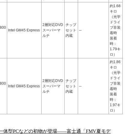
約1.68
キロ
（光学
ドライ
2層対応DVD
チップ
800
ブ非装
Intel GM45 Express
スーパーマ
セット
─
着時
ルチ
内蔵
装着
時：
1.79キ
ロ）
約1.86
キロ
（光学
ドライ
2層対応DVD
チップ
800
ブ非装
Intel GM45 Express
スーパーマ
セット
─
着時
ルチ
内蔵
装着
時：
1.97キ
ロ）
液晶一体型PCなどの初物が登場――富士通「FMV夏モデ