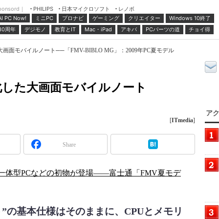
ponsord｜
日本マイクロソフト
レノボ
PHILIPS
ミニPC
プロナビ
ゲーミング
クリエイター
Windows 10終了
AI PC Now!
30周年
デジモノ
教育とIT
Mac・iPad
アキバ
PCパーツの道
チョイ得
面モバイルノート──「FMV-BIBLO MG」：2009年PC夏モデル
化した大画面モバイルノート
」
アク
[
ITmedia
]
Share
液晶一体型PCなどの初物が登場――富士通「FMV夏モデ
”の基本仕様はそのままに、CPUとメモリ