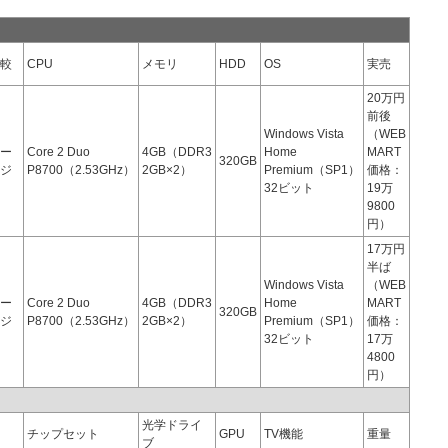
較
CPU
メモリ
HDD
OS
実売
20万円
前後
Windows Vista
（WEB
ー
Core 2 Duo
4GB（DDR3
Home
MART
320GB
ジ
P8700（2.53GHz）
2GB×2）
Premium（SP1）
価格：
32ビット
19万
9800
円）
17万円
半ば
Windows Vista
（WEB
ー
Core 2 Duo
4GB（DDR3
Home
MART
320GB
ジ
P8700（2.53GHz）
2GB×2）
Premium（SP1）
価格：
32ビット
17万
4800
円）
光学ドライ
チップセット
GPU
TV機能
重量
ブ