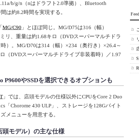
a/b/g/n（nはドラフト2.0準拠）、Bluetooth
時間は約8.2時間を実現する。
Fee
「
MG/C90
」とほぼ同じ。MG/D75は316（幅）
さ）ミリ、重量は約1.68キロ（DVDスーパーマルチドラ
）。MG/D70は314（幅）×234（奥行き）×26.4～
6キロ（DVDスーパーマルチドライブ非装着時）／1.97
Duo P9600やSSDを選択できるオプションも
T
」では、店頭モデルの仕様以外にCPUをCore 2 Duo
phics「Chorome 430 ULP」、ストレージを128Gバイト
イズメニューを用意する。
ズ（店頭モデル）の主な仕様