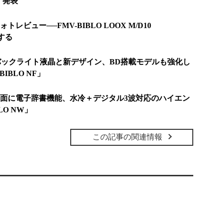
」発表
トレビュー──FMV-BIBLO LOOX M/D10
証する
Dバックライト液晶と新デザイン、BD搭載モデルも強化し
IBLO NF」
ブ画面に電子辞書機能、水冷＋デジタル3波対応のハイエン
LO NW」
この記事の関連情報