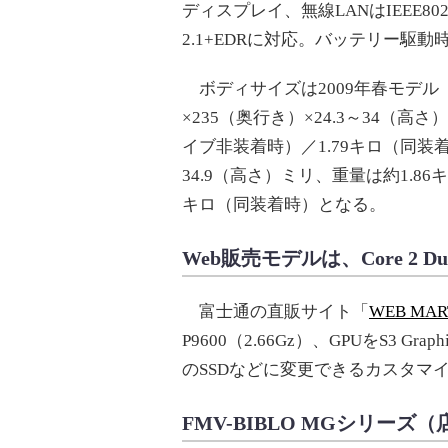
ディスプレイ、無線LANはIEEE802.11
2.1+EDRに対応。バッテリー駆動
ボディサイズは2009年春モデル
×235（奥行き）×24.3～34（高
イブ非装着時）／1.79キロ（同装着時
34.9（高さ）ミリ、重量は約1.8
キロ（同装着時）となる。
Web販売モデルは、Core 2 
富士通の直販サイト「
WEB MAR
P9600（2.66Gz）、GPUをS3 Gra
のSSDなどに変更できるカスタマ
FMV-BIBLO MGシリー