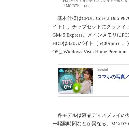
14.1型ワイド液晶ディスプレイを搭載する「
「MG/D70」（右）
基本仕様はCPUにCore 2 Duo P8
イト）、チップセットにグラフィックス機能
GM45 Express、メインメモリにP
HDDは320Gバイト（5400rpm
OSはWindows Vista Home P
Special
スマホの写真／
各モデルは液晶ディスプレイのサイズ
ー駆動時間などが異なる。MG/D70