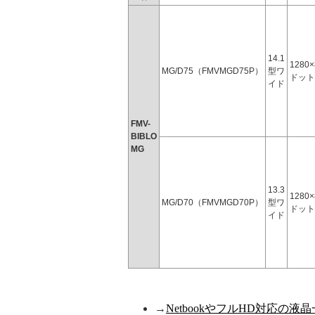
14.1
1280×
MG/D75（FMVMGD75P）
型ワ
ドット
イド
FMV-
BIBLO
MG
13.3
1280×
MG/D70（FMVMGD70P）
型ワ
ドット
イド
→
NetbookやフルHD対応の