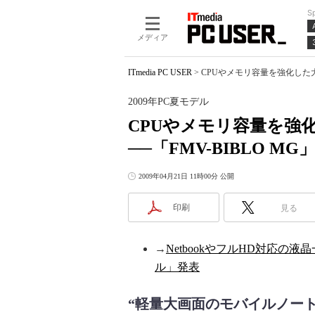
S
メディア
ITmedia PC USER
>
CPUやメモリ容量を強化した大画
2009年PC夏モデル
CPUやメモリ容量を強
──「FMV-BIBLO MG
2009年04月21日 11時00分 公開
印刷
見る
→
NetbookやフルHD対応の
ル」発表
“軽量大画面のモバイルノート