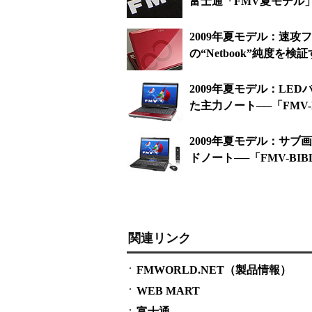
富士通「FMV夏モデル
2009年夏モデル：速攻フォ
の“Netbook”純度を検
2009年夏モデル：LE
た主力ノート──「FMV-B
2009年夏モデル：サ
ドノート──「FMV-BIB
関連リンク
FMWORLD.NET（製品情報）
WEB MART
富士通