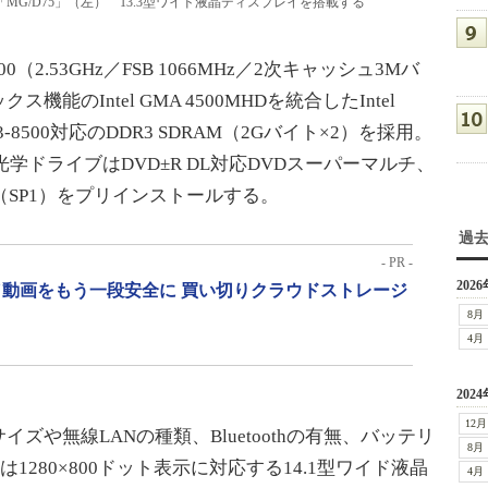
MG/D75」（左） 13.3型ワイド液晶ディスプレイを搭載する
700（2.53GHz／FSB 1066MHz／2次キャッシュ3Mバ
のIntel GMA 4500MHDを統合したIntel
C3-8500対応のDDR3 SDRAM（2Gバイト×2）を採用。
）、光学ドライブはDVD±R DL対応DVDスーパーマルチ、
remium（SP1）をプリインストールする。
過
- PR -
2026
動画をもう一段安全に 買い切りクラウドストレージ
8月
4月
2024
12月
や無線LANの種類、Bluetoothの有無、バッテリ
8月
は1280×800ドット表示に対応する14.1型ワイド液晶
4月