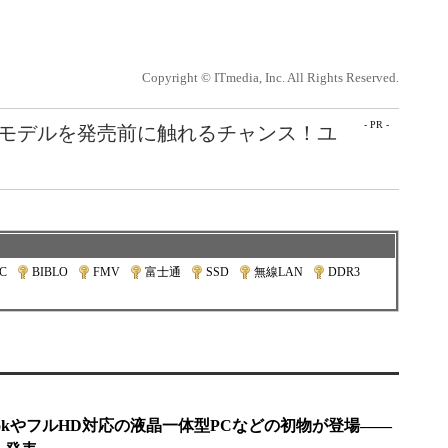
Copyright © ITmedia, Inc. All Rights Reserved.
- PR -
最新モデルを発売前に触れるチャンス！ユ
C
|
BIBLO
|
FMV
|
富士通
|
SSD
|
無線LAN
|
DDR3
|
bookやフルHD対応の液晶一体型PCなどの初物が登場――