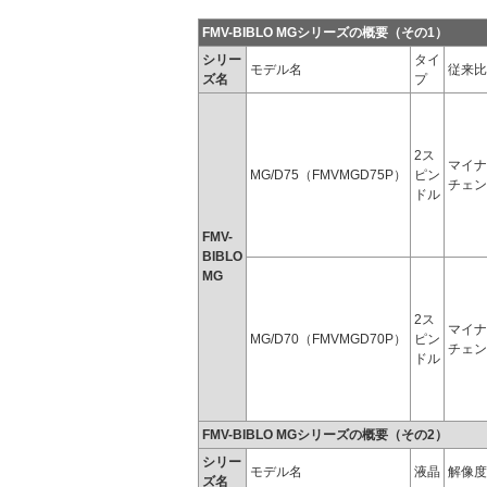
FMV-BIBLO MGシリーズの概要（その1）
シリー
タイ
モデル名
従来比
ズ名
プ
2ス
マイナ
MG/D75（FMVMGD75P）
ピン
チェン
ドル
FMV-
BIBLO
MG
2ス
マイナ
MG/D70（FMVMGD70P）
ピン
チェン
ドル
FMV-BIBLO MGシリーズの概要（その2）
シリー
モデル名
液晶
解像度
ズ名