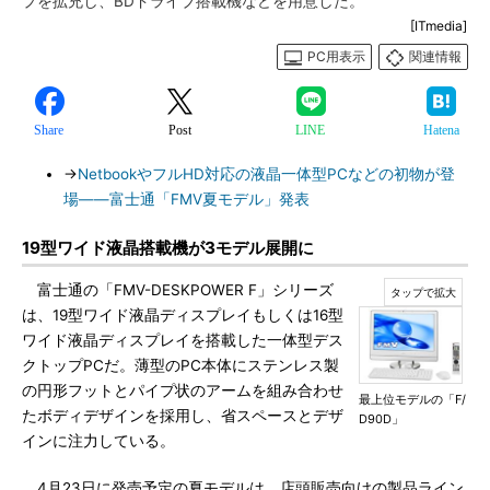
プを拡充し、BDドライブ搭載機などを用意した。
[ITmedia]
PC用表示
関連情報
Share
Post
LINE
Hatena
→
NetbookやフルHD対応の液晶一体型PCなどの初物が登
場――富士通「FMV夏モデル」発表
19型ワイド液晶搭載機が3モデル展開に
富士通の「FMV-DESKPOWER F」シリーズ
は、19型ワイド液晶ディスプレイもしくは16型
ワイド液晶ディスプレイを搭載した一体型デス
クトップPCだ。薄型のPC本体にステンレス製
の円形フットとパイプ状のアームを組み合わせ
最上位モデルの「F/
たボディデザインを採用し、省スペースとデザ
D90D」
インに注力している。
4月23日に発売予定の夏モデルは、店頭販売向けの製品ライン