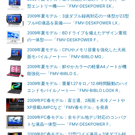
型エントリー機――「FMV-DESKPOWER EK」
2009年夏モデル：3波ダブル録画対応の一体型が23型
フルHD液晶を装備――「FMV-DESKPOWER LX」
2009年夏モデル：BDドライブを備えたデザイン重視
の一体型――「FMV-DESKPOWER F」
2009年夏モデル：CPUやメモリ容量を強化した大画
面モバイルノート──「FMV-BIBLO MG」
2009年夏モデル：鮮やかカラーの軽量A4ノートが機
能強化──「FMV-BIBLO S」
2009年夏モデル：重量1.27キロ／12.6時間駆動のハイ
エンドモバイルノート──「FMV-BIBLO LOOX R」
2009年PC春モデル：富士通、2画面＋水冷ノートや
XP搭載UMPCなど「FMV春モデル」を発表
2009年PC春モデル：全モデル地デジ対応のコンパク
トな液晶一体型――「FMV-DESKPOWER F」
2009年PC春モデル：22型ワイド液晶＋3波ダブル録