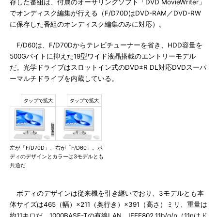
存した番組は、付属のオーサリングソフト「DVD MovieWriter」
でオンディスク編集が行える（F/D70DはDVD-RAM／DVD-RW
に保存した番組のオンディスク編集のみに対応）。
F/D60は、F/D70Dからテレビチューナーを省き、HDD容量を
500Gバイトに抑えた19型ワイド液晶搭載のエントリーモデル
だ。光学ドライブはスロットイン式のDVD±R DL対応DVDスーパ
ーマルチドライブを内蔵している。
左が「F/D70D」、右が「F/D60」。ボ
ディのデザインとカラーは3モデルとも
共通だ
ボディのデザインは従来機を引き継いでおり、3モデルとも本
体サイズは465（幅）×211（奥行き）×391（高さ）ミリ、重量は
約11キロだ。1000BASE-Tの有線LAN、IEEE802.11b/g/n（11nはド