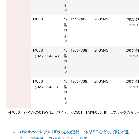
イ
ド
F/D60
19
1440×900
Intel GM45
2層対応
型
ーマル
ワ
イ
ド
F/C50T
16
1366×768
Intel GM45
2層対応
（FMVFC50TW）
型
ーマル
ワ
イ
ド
F/C50T
16
1366×768
Intel GM45
2層対応
（FMVFC50TB）
型
ーマル
ワ
イ
ド
※F/C50T（FMVFC50TW）はホワイト、F/C50T（FMVFC50TB）はブラックのカ
→
NetbookやフルHD対応の液晶一体型PCなどの初物が登