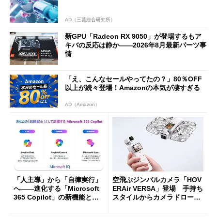
AD（三菱総合研究所）
新GPU「Radeon RX 9050」が登場するもア
キバの反応は静か――2026年8月最新パーツ事
情
「え、こんなセールやってたの？」80％OFF
以上が続々登場！Amazonの本気が凄すぎる
AD（Amazon）
「人主導」から「自律実行」
空飛ぶジンバルカメラ「HOV
へ――進化する「Microsoft
ERAir VERSA」登場 手持ち
365 Copilot」の新機能とエ
スタイルからカメラドローン
ージェントAIの現在地
に合体変形