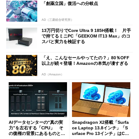
「創薬立国」復活への分岐点
AD（三菱総合研究所）
13万円切りでCore Ultra 9 185H搭載！ 片手
で持てるミニPC「GEEKOM IT13 Max」のコ
スパと実力を検証する
「え、こんなセールやってたの？」80％OFF
以上が続々登場！Amazonの本気が凄すぎる
AD（Amazon）
AIデータセンターの“真の実
Snapdragon X2搭載「Surfa
力”を左右する「CPU」 そ
ce Laptop 13.8インチ」「S
の復権の背景にあるものと
urface Pro 13インチ」はCop