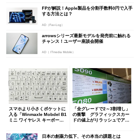
FPが解説！Apple製品を分割手数料0円で入手
する方法とは？
AD（Fav-Log）
arrowsシリーズ最新モデルを発売前に触れる
チャンス！ユーザー座談会開催
AD（ ITmedia Mobile）
スマホより小さくポケットに
「全グレードで2～3割増し」
入る「Winmaxle Mobdel B1
の衝撃 グラフィックスカー
ミニ ワイヤレス キーボー
ドの値上がりラッシュでアキ
ド」がセールで10％オフの37
バの購入制限が深刻化
94円に
日本の創薬力低下、その本当の課題とは