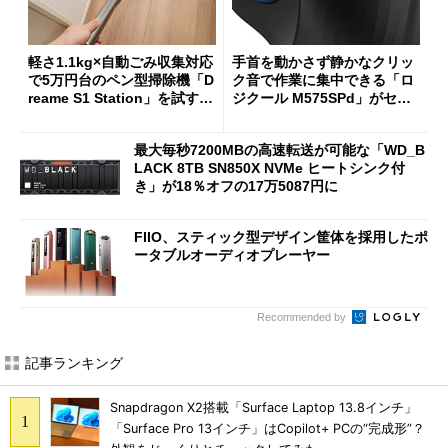
軽さ1.1kg×自動ごみ収集対応
手首を動かさず静かなクリッ
で5万円台のペン型掃除機「D
ク音で作業に集中できる「ロ
reame S1 Station」を試す
ジクール M575SPd」がセー
見えた長所と短所
ルで33％オフの5280円に
最大毎秒7200MBの高速転送が可能な「WD_B
LACK 8TB SN850X NVMe ヒートシンク付
き」が18％オフの17万5087円に
FIIO、スティック型デザイン筐体を採用したポ
ータブルオーディオプレーヤー
Recommended by
記事ランキング
Snapdragon X2搭載「Surface Laptop 13.8インチ」
「Surface Pro 13インチ」はCopilot+ PCの“完成形”？