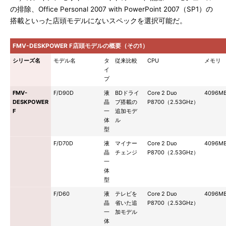
の排除、Office Personal 2007 with PowerPoint 2007（SP1）の
搭載といった店頭モデルにないスペックを選択可能だ。
FMV-DESKPOWER F店頭モデルの概要（その1）
シリーズ名
モデル名
タ
従来比較
CPU
メモリ
イ
プ
FMV-
F/D90D
液
BDドライ
Core 2 Duo
4096M
DESKPOWER
晶
ブ搭載の
P8700（2.53GHz）
F
一
追加モデ
体
ル
型
F/D70D
液
マイナー
Core 2 Duo
4096M
晶
チェンジ
P8700（2.53GHz）
一
体
型
F/D60
液
テレビを
Core 2 Duo
4096M
晶
省いた追
P8700（2.53GHz）
一
加モデル
体