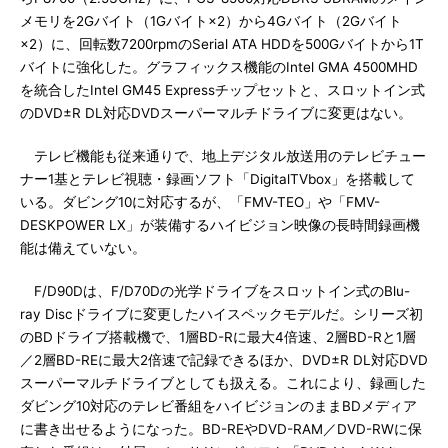
メモリを2Gバイト（1Gバイト×2）から4Gバイト（2Gバイト
×2）に、回転数7200rpmのSerial ATA HDDを500Gバイトから1T
バイトに強化した。グラフィックス機能のIntel GMA 4500MHD
を統合したIntel GM45 Expressチップセットと、スロットイン式
のDVD±R DL対応DVDスーパーマルチドライブに変更はない。
テレビ機能も従来通りで、地上デジタル放送用のテレビチュー
ナー1基とテレビ視聴・録画ソフト「DigitalTVbox」を搭載して
いる。ダビング10に対応するが、「FMV-TEO」や「FMV-
DESKPOWER LX」が装備するハイビジョン映像の長時間録画機
能は備えていない。
F/D90Dは、F/D70Dの光学ドライブをスロットイン式のBlu-
ray Discドライブに変更したハイスペックモデルだ。シリーズ初
のBDドライブ搭載機で、1層BD-Rに最大4倍速、2層BD-Rと1層
／2層BD-REに最大2倍速で記録できるほか、DVD±R DL対応DVD
スーパーマルチドライブとしても扱える。これにより、録画した
ダビング10対応のテレビ番組をハイビジョンのままBDメディア
に書き出せるようになった。BD-REやDVD-RAM／DVD-RWに保