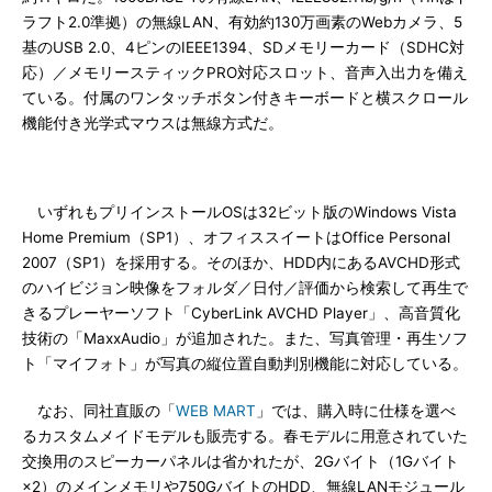
ラフト2.0準拠）の無線LAN、有効約130万画素のWebカメラ、5
基のUSB 2.0、4ピンのIEEE1394、SDメモリーカード（SDHC対
応）／メモリースティックPRO対応スロット、音声入出力を備え
ている。付属のワンタッチボタン付きキーボードと横スクロール
機能付き光学式マウスは無線方式だ。
いずれもプリインストールOSは32ビット版のWindows Vista
Home Premium（SP1）、オフィススイートはOffice Personal
2007（SP1）を採用する。そのほか、HDD内にあるAVCHD形式
のハイビジョン映像をフォルダ／日付／評価から検索して再生で
きるプレーヤーソフト「CyberLink AVCHD Player」、高音質化
技術の「MaxxAudio」が追加された。また、写真管理・再生ソフ
ト「マイフォト」が写真の縦位置自動判別機能に対応している。
なお、同社直販の「
WEB MART
」では、購入時に仕様を選べ
るカスタムメイドモデルも販売する。春モデルに用意されていた
交換用のスピーカーパネルは省かれたが、2Gバイト（1Gバイト
×2）のメインメモリや750GバイトのHDD、無線LANモジュール