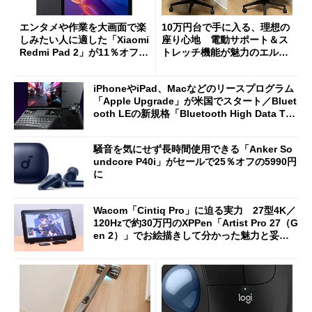
エンタメや作業を大画面で楽
10万円台で手に入る、理想の
しみたい人に適した「Xiaomi
座り心地 電動サポート＆ス
Redmi Pad 2」が11％オフの
トレッチ機能が魅力のエルゴ
2万4980円に
ノミクスチェア「LiberNovo
Omni Gen」を試す
iPhoneやiPad、Macなどのリースプログラム
「Apple Upgrade」が米国でスタート／Bluet
ooth LEの新規格「Bluetooth High Data Thr
oughput」が明...
騒音を気にせず長時間使用できる「Anker So
undcore P40i」がセールで25％オフの5990円
に
Wacom「Cintiq Pro」に迫る実力 27型4K／
120Hzで約30万円のXPPen「Artist Pro 27（G
en 2）」でお絵描きして分かった魅力と妥協
点