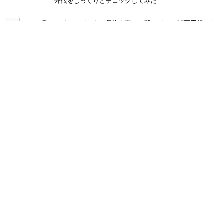
外観をじっくりとチェックしてみた
アイオーデータの価格改定、一部モデルは25万円超の大
幅値上げに
軽さ1.1kg×自動ごみ収集対応で5万円台のペン型掃除機
「Dreame S1 Station」を試す 見えた長所と短所
Ryzen 7 H255／24GBメモリ／1TBストレージのミニ
PC「ACEMAGIC F5A」がタイムセールで41％オフの10
万6998円に
Razer印のバックパック「Rogue Backpack V4」は、タ
フで収納力バツグン ゲーマーじゃなくても欲しくなる
Synology、2.5GbEポートを備えたエントリー
NAS「DiskStation neo＋」シリーズを投入
寝ころびながらゲームができる「ゲーミングロングピロ