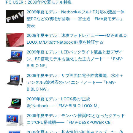
PC USER：2009年PC夏モデル特集
2009年夏モデル：NetbookやフルHD対応の液晶一体
型PCなどの初物が登場――富士通「FMV夏モデル」
発表
2009年夏モデル：速攻フォトレビュー──FMV-BIBLO
LOOX M/D10の“Netbook”純度を検証する
2009年夏モデル：LEDバックライト液晶と新デザイ
ン、BD搭載モデルも強化した主力ノート──「FMV-
BIBLO NF」
2009年夏モデル：サブ画面に電子辞書機能、水冷＋
デジタル3波対応のハイエンドノート──「FMV-
BIBLO NW」
2009年夏モデル：LOOX初の“正統
派”Netbook──「FMV-BIBLO LOOX M」
2009年夏モデル：モンハン推奨PCとなったクアッド
コアCPU搭載機――「FMV-DESKPOWER CE」
2009年夏モデル：基本性能が軒並みアップした一体