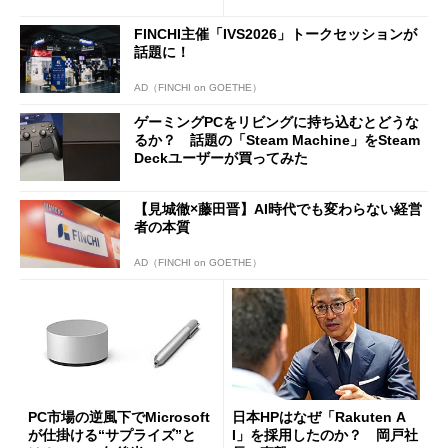
は？
ilot+ PCの“完成形”？ 外観
をじっくりとチェックしてみ
FINCHI主催「IVS2026」トークセッションが
た
話題に！
AD（FINCHI on GOETHE）
ゲーミングPCをリビングに持ち込むとどうな
るか？ 話題の「Steam Machine」をSteam
Deckユーザーが買ってみた
【見城徹×藤田晋】AI時代でも変わらない経営
者の本質
AD（FINCHI on GOETHE）
PC市場の逆風下でMicrosoft
日本HPはなぜ「Rakuten A
が仕掛ける“サプライズ”と
I」を採用したのか？ 岡戸社