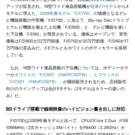
アップが拡充され、19型ワイド液晶搭載機が
従来の1モデル
から3
モデルに増えた。
2009年春モデル「F/C70D」
の後継となるテレ
ビ機能搭載の中堅機「F/D70D」に加えて、Blu-ray Discドライブ
とテレビ機能を備えた上位機「F/D90D」と、テレビ機能を省い
た下位機「F/D60」が用意されている。価格はオープンで、実売
価格はF/D90Dが22万円前後、F/D70Dが20万円前後、F/D60が17
万円強の見込みだ。3モデルともホワイトのボディカラーを採用
している。
なお、16型ワイド液晶搭載の下位機については、ボディーカラ
ーが
ホワイトの「F/C50T （FMVFC50TW）」とブラックの
「F/C50T （FMVFC50TB）」
が継続販売されるため、店頭販売
向けのラインアップは合計5モデル（2モデルはカラーの違いの
み）だ。
BDドライブ搭載で録画映像のハイビジョン書き出しに対応
F/D70Dは2009年春モデルと比べて、CPUのCore 2 Duo（FSB
1066MHz／2次キャッシュ3Mバイト）をP8400（2.26GHz）か
らP8700（2.53GHz）に、PC3-8500対応DDR3 SDRAMのメイン