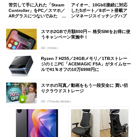
苦労して手に入れた「Steam
アイオー、10GbE接続に対応
Controller」をPC／スマホ／
した5ポート／8ポート搭載ア
ARグラスにつないでみた ゲ
ンマネージスイッチングハブ
ーム体験や実用性は？
スマホ2GBで月額850円～ 格安SIMをお得に使
うキャンペーン実施中！
AD（IIJmio）
Ryzen 7 H255／24GBメモリ／1TBストレー
ジのミニPC「ACEMAGIC F5A」がタイムセー
ルで41％オフの10万6998円に
スマホの写真／動画をもう一段安全に 買い切
りクラウドストレージ
AD（ITmedia Mobile）