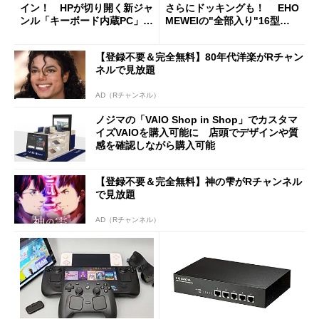
イン！ HPが切り開く新ジャ
さらにドッキングも！ EHO
ンル「キーボード内蔵PC」の
MEWEIの"全部入り"16型モ
使い勝手を徹底検証
バイルディスプレイ「TM-16
0PW」徹底レビュー
【登録不要＆完全無料】80年代洋楽がRチャン
ネルで見放題
AD（Rチャンネル）
ノジマの「VAIO Shop in Shop」でカスタマ
イズVAIOを購入可能に 店頭でデザインや質
感を確認しながら購入可能
【登録不要＆完全無料】神の雫がRチャンネル
で見放題
AD（Rチャンネル）