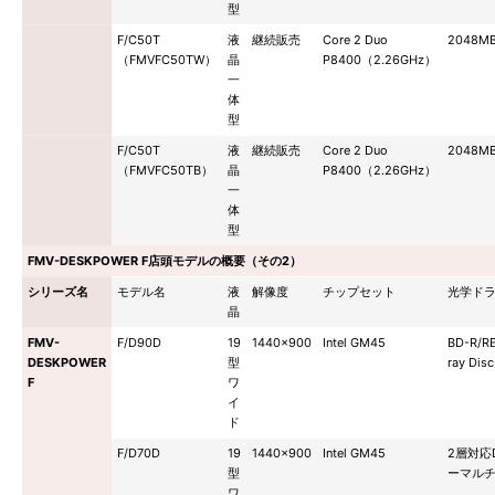
型
F/C50T
液
継続販売
Core 2 Duo
2048M
（FMVFC50TW）
晶
P8400（2.26GHz）
一
体
型
F/C50T
液
継続販売
Core 2 Duo
2048M
（FMVFC50TB）
晶
P8400（2.26GHz）
一
体
型
FMV-DESKPOWER F店頭モデルの概要（その2）
シリーズ名
モデル名
液
解像度
チップセット
光学ド
晶
FMV-
F/D90D
19
1440×900
Intel GM45
BD-R/R
DESKPOWER
型
ray Disc
F
ワ
イ
ド
F/D70D
19
1440×900
Intel GM45
2層対応
型
ーマル
ワ