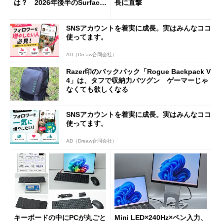
は？ 2026年後半のSurface
長に直撃
新製品を予想する
SNSアカウントを着実に成長。実はみんなココ
使ってます。
AD（Dreaw合同会社）
Razer印のバックパック「Rogue Backpack V
4」は、タフで収納力バツグン ゲーマーじゃ
なくても欲しくなる
SNSアカウントを着実に成長。実はみんなココ
使ってます。
AD（Dreaw合同会社）
キーボードの中にPCが丸ごと
Mini LED×240Hz×ペン入力、