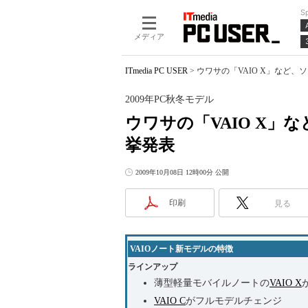
S
メディア
ITmedia PC USER
>
ウワサの「VAIO X」など、ソニ
2009年PC秋冬モデル
ウワサの「VAIO X」など
挙発表
2009年10月08日 12時00分 公開
印刷
見る
VAIOノート新モデルの特徴
ラインアップ
薄型軽量モバイルノートの
VAIO X
VAIO C
がフルモデルチェンジ