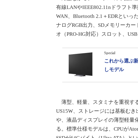
有線LANやIEEE802.11nドラフト
WAN、Bluetooth 2.1＋ED
ナログRGB出力、SDメモリーカ
オ（PRO-HG対応）スロット、US
Special
これから選ぶ新
しモデル
薄型、軽量、スタミナを重視するため、C
US15W、ストレージには基板む
や、液晶ディスプレイの薄型軽量
る。標準仕様モデルは、CPUがAtom
SSDが64Gバイト（Ultra ATA）とい