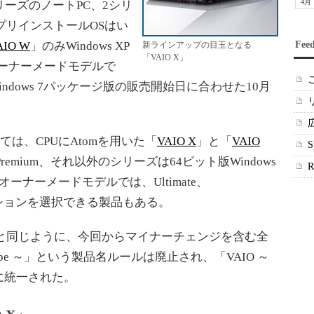
4月
リーズのノートPC、2シリ
プリインストールOSはい
AIO W
」のみWindows XP
Fee
新ラインアップの目玉となる
「VAIO X」
オーナーメードモデルで
Windows 7パッケージ版の販売開始日に合わせた10月
ては、CPUにAtomを用いた「
VAIO X
」と「
VAIO
e Premium、それ以外のシリーズは64ビット版Windows
AIOオーナーメードモデルでは、Ultimate、
どのエディションを選択できる製品もある。
と同じように、今回からマイナーチェンジを含む全
ype ～」という製品名ルールは廃止され、「VAIO ～
に統一された。