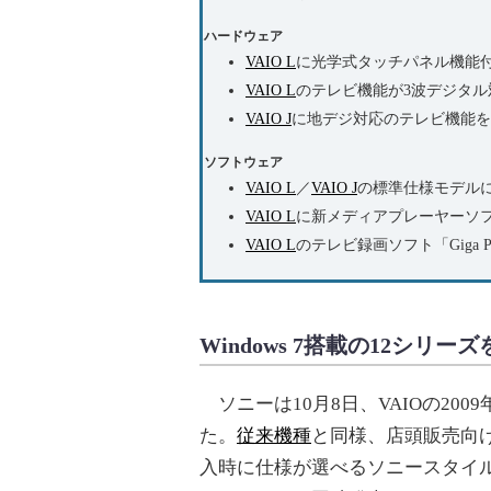
ハードウェア
VAIO L
に光学式タッチパネル機能
VAIO L
のテレビ機能が3波デジタル
VAIO J
に地デジ対応のテレビ機能を
ソフトウェア
VAIO L
／
VAIO J
の標準仕様モデルに64ビ
VAIO L
に新メディアプレーヤーソフト「M
VAIO L
のテレビ録画ソフト「Giga Pock
Windows 7搭載の12シリー
ソニーは10月8日、VAIOの200
た。
従来機種
と同様、店頭販売向
入時に仕様が選べるソニースタイル