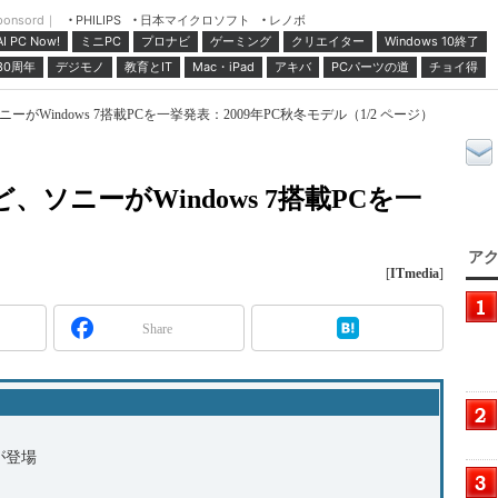
ponsord｜
日本マイクロソフト
レノボ
PHILIPS
ミニPC
プロナビ
ゲーミング
クリエイター
Windows 10終了
AI PC Now!
30周年
デジモノ
教育とIT
Mac・iPad
アキバ
PCパーツの道
チョイ得
ーがWindows 7搭載PCを一挙発表：2009年PC秋冬モデル（1/2 ページ）
、ソニーがWindows 7搭載PCを一
アク
[
ITmedia
]
Share
が登場