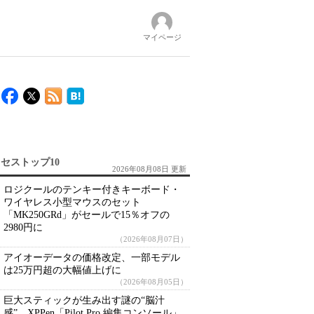
マイページ
セストップ10
2026年08月08日 更新
ロジクールのテンキー付きキーボード・
ワイヤレス小型マウスのセット
「MK250GRd」がセールで15％オフの
2980円に
（2026年08月07日）
アイオーデータの価格改定、一部モデル
は25万円超の大幅値上げに
（2026年08月05日）
巨大スティックが生み出す謎の“脳汁
感” XPPen「Pilot Pro 編集コンソール」