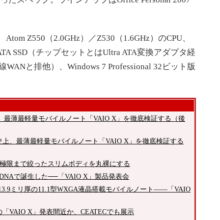
 Z550（2.0GHz）／Z530（1.6GHz）のCPU、
 ATA SSD（チップセットとはUltra ATA変換アダプタ経
排他）、Windows 7 Professional 32ビット版
上、最薄最軽量モバイルノート「VAIO X」を徹底検証する（後
史上、最薄最軽量モバイルノート「VAIO X」を徹底検証する
」の極限まで絞ったスリムボディを丸裸にする
NAで誕生した──「VAIO X」製品発表会
13.9ミリ厚の11.1型WXGA液晶搭載モバイルノート――「VAIO
ディの「VAIO X」発表間近か、CEATECでも展示