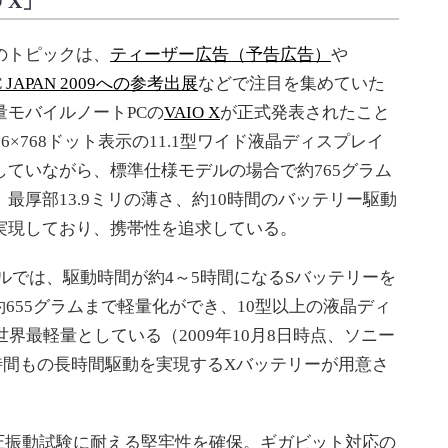
 X」
トピックは、
ティーザー広告（予告広告）
や
C JAPAN 2009への参考出展
などで注目を集めていた
量モバイルノートPCの
VAIO X
が正式発表されたこと
66×768ドット表示の11.1型ワイド液晶ディスプレイ
していながら、標準仕様モデルの場合で約765グラム
、最厚部13.9ミリの薄さ、約10時間のバッテリー駆動
実現しており、携帯性を追求している。
ルでは、駆動時間が約4～5時間になるSバッテリーを
655グラムまで軽量化ができ、10型以上の液晶ディ
界最軽量としている（2009年10月8日時点、ソニー
5時間もの長時間駆動を実現するXバッテリーが用意さ
圧振動試験に耐える堅牢性を確保。ギガビット対応の