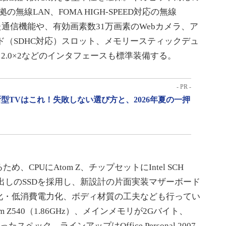
準拠の無線LAN、FOMA HIGH-SPEED対応の無線
Rといった通信機能や、有効画素数31万画素のWebカメラ、ア
ード（SDHC対応）スロット、メモリースティックデュ
B 2.0×2などのインタフェースも標準装備する。
- PR -
型TVはこれ！失敗しない選び方と、2026年夏の一押
PUにAtom Z、チップセットにIntel SCH
き出しのSSDを採用し、新設計の片面実装マザーボード
化・低消費電力化、ボディ材質の工夫なども行ってい
 Z540（1.86GHz）、メインメモリが2Gバイト、
ったスペック。ラインアップはOffice Personal 2007