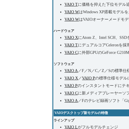
VAIO T
に価格を抑えた下位モデル
VAIO W
はWindows XP搭載モデ
VAIO W
はVAIOオーナーメードモデル
ハードウェア
VAIO X
にAtom Z、Intel SCH、SS
VAIO T
にデュアルコアCeleronを採
VAIO C
に外部GPUのGeForce G2
ソフトウェア
VAIO A
／F／N／C／Z／Sの標準仕様モデ
VAIO X
／
VAIO P
の標準仕様モデルに32
VAIO P
のインスタントモードにテ
VAIO C
に新メディアプレーヤーソフト「M
VAIO A
／Fのテレビ録画ソフト「Giga P
VAIOデスクトップ新モデルの特徴
ラインアップ
VAIO L
がフルモデルチェンジ