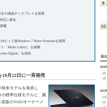
付きの液晶ディスプレイを採用
対応に進化
搭載
ット版Windows 7 Home Premiumを採用
edia Gallery」を搭載
et Digital」を強化
過
2026
8月
ズを10月22日に一斉発売
4月
9年秋冬モデルを発表し
2024
けの標準仕様モデルと、購
12月
直販のVAIOオーナーメ
8月