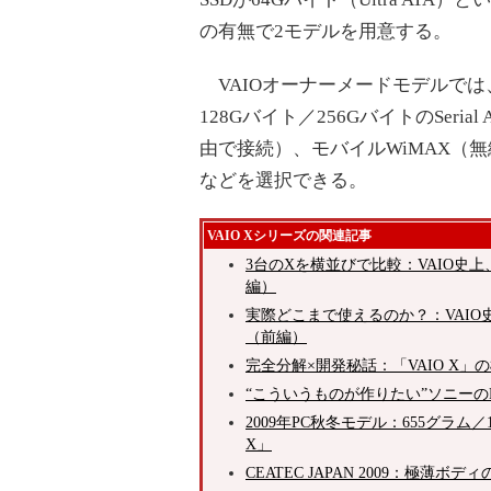
の有無で2モデルを用意する。
VAIOオーナーメードモデルでは、Atom
128Gバイト／256GバイトのSerial
由で接続）、モバイルWiMAX（無線WANと
などを選択できる。
VAIO Xシリーズの関連記事
3台のXを横並びで比較：VAIO史
編）
実際どこまで使えるのか？：VAIO
（前編）
完全分解×開発秘話：「VAIO X
“こういうものが作りたい”ソニーのD
2009年PC秋冬モデル：655グラム／
X」
CEATEC JAPAN 2009：極薄ボ