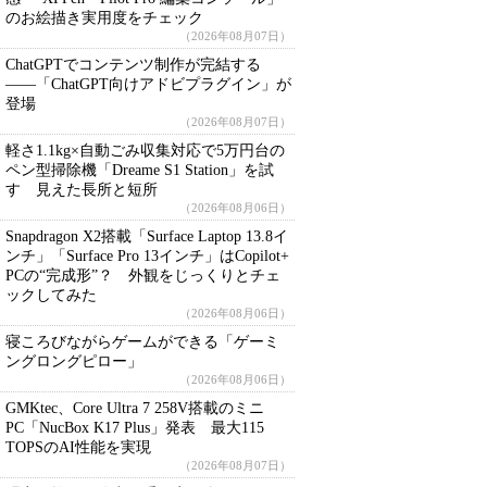
のお絵描き実用度をチェック
（2026年08月07日）
ChatGPTでコンテンツ制作が完結する
――「ChatGPT向けアドビプラグイン」が
登場
（2026年08月07日）
軽さ1.1kg×自動ごみ収集対応で5万円台の
ペン型掃除機「Dreame S1 Station」を試
す 見えた長所と短所
（2026年08月06日）
Snapdragon X2搭載「Surface Laptop 13.8イ
ンチ」「Surface Pro 13インチ」はCopilot+
PCの“完成形”？ 外観をじっくりとチェ
ックしてみた
（2026年08月06日）
寝ころびながらゲームができる「ゲーミ
ングロングピロー」
（2026年08月06日）
GMKtec、Core Ultra 7 258V搭載のミニ
PC「NucBox K17 Plus」発表 最大115
TOPSのAI性能を実現
（2026年08月07日）