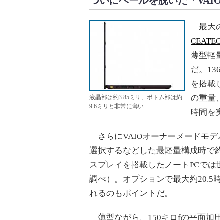
ついにベールを脱いだ「VAIO
最大の
CEATE
薄型軽
だ。13
を搭載
の重量
液晶部は約3.85ミリ、ボトム部は約
9.6ミリと非常に薄い
時間を
さらにVAIOオーナーメードモデ
選択するなどした最軽量構成時で約
スプレイを搭載したノートPCでは世
調べ）。オプションで最大約20.
れるのもポイントだ。
薄型ながら、150キロfの平面加