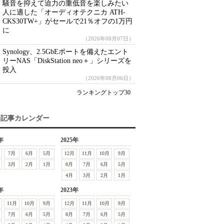
騒音を抑えて迫力の重低音を楽しみたい
人に適した「オーディオテクニカ ATH-
CKS30TW+」がセールで21％オフの1万円
に
（2026年08月07日）
Synology、2.5GbEポートを備えたエント
リーNAS「DiskStation neo＋」シリーズを
投入
（2026年08月06日）
ランキングトップ30
去記事カレンダー
年
2025年
7月
6月
5月
12月
11月
10月
9月
3月
2月
1月
8月
7月
6月
5月
4月
3月
2月
1月
年
2023年
11月
10月
9月
12月
11月
10月
9月
7月
6月
5月
8月
7月
6月
5月