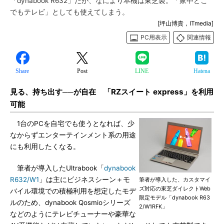
「dynabook R632」だが、なにより本機は東芝製。「家中どこ
でもテレビ」としても使えてしまう。
[坪山博貴，ITmedia]
PC用表示
関連情報
Share
Post
LINE
Hatena
見る、持ち出す──が自在 「RZスイート express」を利用
可能
1台のPCを自宅でも使うとなれば、少
なからずエンターテインメント系の用途
にも利用したくなる。
筆者が導入したUltrabook「
dynabook
R632/W1
」は主にビジネスシーン＋モ
筆者が導入した、カスタマイ
ズ対応の東芝ダイレクトWeb
バイル環境での積極利用を想定したモデ
限定モデル「dynabook R63
ルのため、dynabook Qosmioシリーズ
2/W1RFK」
などのようにテレビチューナーや豪華な