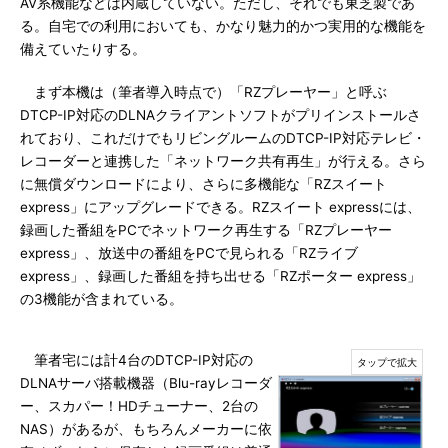
AV系機能などは内蔵していない。ただし、それでも東芝製であ
る。自宅での利用においても、かなり魅力的かつ実用的な機能を
備えていたりする。
まず本機は（筆者導入時点で）「RZプレーヤー」と呼ぶ
DTCP-IP対応のDLNAクライアントソフトがプリインストールさ
れており、これだけでもリビングルームのDTCP-IP対応テレビ・
レコーダーと連携した「ネットワーク共有再生」が行える。さら
に無償ダウンロードにより、さらに多機能な「RZスイート
express」にアップグレードできる。RZスイート expressには、
録画した番組をPCでネットワーク再生する「RZプレーヤー
express」、放送中の番組をPCで見られる「RZライブ
express」、録画した番組を持ち出せる「RZポーター express」
の3機能が含まれている。
筆者宅には計4台のDTCP-IP対応の
DLNAサーバ搭載機器（Blu-rayレコーダ
ー、スカパー！HDチューナー、2台の
NAS）があるが、もちろんメーカーに依