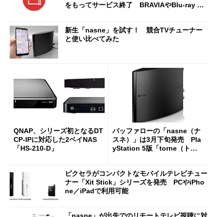
をもってサービス終了 BRAVIAやBlu-ray Di
scレコーダー、SIE製nasneなど...
新生「nasne」を試す！ 競合TVチューナー
と使い比べてみた
QNAP、シリーズ初となるDT
バッファローの「nasne（ナ
CP-IPに対応した2ベイNAS
スネ）」は3月下旬発売 Pla
「HS-210-D」
yStation 5版「torne（トル
ネ）」も2021年末めどに登場
ピクセラがコンパクトなモバイルテレビチュー
ナー「Xit Stick」シリーズを発売 PCやiPho
ne／iPadで利用可能
「nasne」が出先でのリモートテレビ視聴に対