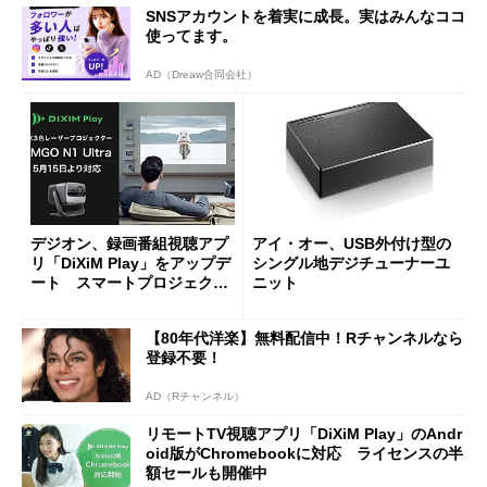
SNSアカウントを着実に成長。実はみんなココ
使ってます。
AD（Dreaw合同会社）
デジオン、録画番組視聴アプ
アイ・オー、USB外付け型の
リ「DiXiM Play」をアップデ
シングル地デジチューナーユ
ート スマートプロジェクタ
ニット
ー「JMGO N1 Ultra」に対応
【80年代洋楽】無料配信中！Rチャンネルなら
登録不要！
AD（Rチャンネル）
リモートTV視聴アプリ「DiXiM Play」のAndr
oid版がChromebookに対応 ライセンスの半
額セールも開催中