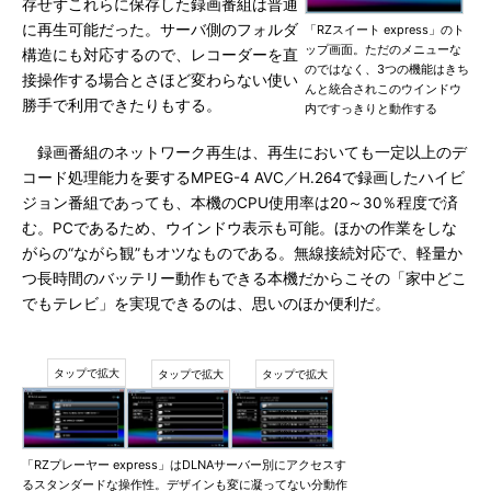
存せずこれらに保存した録画番組は普通
に再生可能だった。サーバ側のフォルダ
「RZスイート express」のト
ップ画面。ただのメニューな
構造にも対応するので、レコーダーを直
のではなく、3つの機能はきち
接操作する場合とさほど変わらない使い
んと統合されこのウインドウ
勝手で利用できたりもする。
内ですっきりと動作する
録画番組のネットワーク再生は、再生においても一定以上のデ
コード処理能力を要するMPEG-4 AVC／H.264で録画したハイビ
ジョン番組であっても、本機のCPU使用率は20～30％程度で済
む。PCであるため、ウインドウ表示も可能。ほかの作業をしな
がらの“ながら観”もオツなものである。無線接続対応で、軽量か
つ長時間のバッテリー動作もできる本機だからこその「家中どこ
でもテレビ」を実現できるのは、思いのほか便利だ。
「RZプレーヤー express」はDLNAサーバー別にアクセスす
るスタンダードな操作性。デザインも変に凝ってない分動作