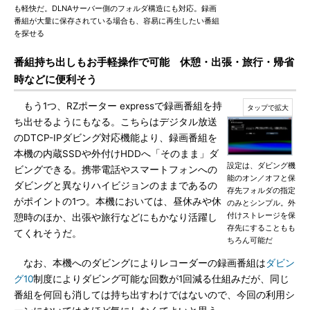
も軽快だ。DLNAサーバー側のフォルダ構造にも対応。録画
番組が大量に保存されている場合も、容易に再生したい番組
を探せる
番組持ち出しもお手軽操作で可能 休憩・出張・旅行・帰省
時などに便利そう
もう1つ、RZポーター expressで録画番組を持
ち出せるようにもなる。こちらはデジタル放送
のDTCP-IPダビング対応機能より、録画番組を
本機の内蔵SSDや外付けHDDへ「そのまま」ダ
設定は、ダビング機
ビングできる。携帯電話やスマートフォンへの
能のオン／オフと保
ダビングと異なりハイビジョンのままであるの
存先フォルダの指定
がポイントの1つ。本機においては、昼休みや休
のみとシンプル。外
付けストレージを保
憩時のほか、出張や旅行などにもかなり活躍し
存先にすることもも
てくれそうだ。
ちろん可能だ
なお、本機へのダビングによりレコーダーの録画番組は
ダビン
グ10
制度によりダビング可能な回数が1回減る仕組みだが、同じ
番組を何回も消しては持ち出すわけではないので、今回の利用シ