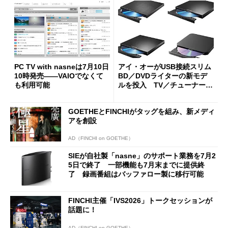
PC TV with nasneは7月10日
アイ・オーがUSB接続スリム
10時発売――VAIOでなくて
BD／DVDライターの新モデ
も利用可能
ルを投入 TV／チューナーの
HDDに録画した番組をダビン
グできるアプリ付きも選べる
GOETHEとFINCHIがタッグを組み、新メディ
アを創設
AD（FINCHI on GOETHE）
SIEが自社製「nasne」のサポート業務を7月2
5日で終了 一部機能も7月末までに提供終
了 録画番組はバッファロー製に移行可能
FINCHI主催「IVS2026」トークセッションが
話題に！
AD（FINCHI on GOETHE）