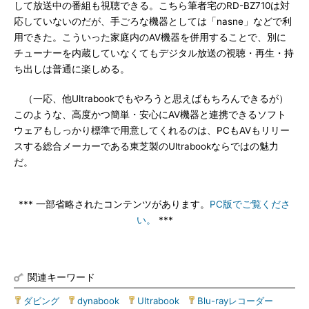
して放送中の番組も視聴できる。こちら筆者宅のRD-BZ710は対
応していないのだが、手ごろな機器としては「nasne」などで利
用できた。こういった家庭内のAV機器を併用することで、別に
チューナーを内蔵していなくてもデジタル放送の視聴・再生・持
ち出しは普通に楽しめる。
（一応、他Ultrabookでもやろうと思えばもちろんできるが）
このような、高度かつ簡単・安心にAV機器と連携できるソフト
ウェアもしっかり標準で用意してくれるのは、PCもAVもリリー
スする総合メーカーである東芝製のUltrabookならではの魅力
だ。
*** 一部省略されたコンテンツがあります。
PC版でご覧くださ
い。
***
関連キーワード
ダビング
|
dynabook
|
Ultrabook
|
Blu-rayレコーダー
|