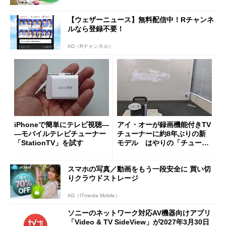
【ウェザーニュース】無料配信中！Rチャンネ
ルなら登録不要！
AD（Rチャンネル）
iPhoneで簡単にテレビ視聴―
アイ・オーが録画機能付きTV
―モバイルテレビチューナー
チューナーに約8年ぶりの新
「StationTV」を試す
モデル はやりの「チューナ
ーレスTV」でも快適に利用可
能
スマホの写真／動画をもう一段安全に 買い切
りクラウドストレージ
AD（ITmedia Mobile）
ソニーのネットワーク対応AV機器向けアプリ
「Video & TV SideView」が2027年3月30日