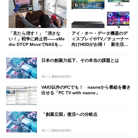
「見たら消す！」「消さな
アイ・オー・データ機器のデ
い！」戦争に終止符――sMe
ィスプレイやTV／チューナー
dio DTCP MoveでNASを地
向けHDDがお得！ 新生活を
デジ番組ライブラリに (1/4)
楽しもう！
日本の創薬力低下、その本当の課題とは
AD（三菱総合研究所）
VAIO以外のPCでも！ nasneから番組を書き
出せる「PC TV with nasne」
「創薬立国」復活への分岐点
AD（三菱総合研究所）