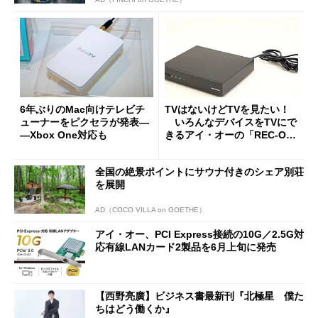
6年ぶりのMac向けテレビチ
TVはないけどTVを見たい！
ューナーをピクセラが発表―
いろんなデバイスをTVにで
―Xbox One対応も
きるアイ・オーの「REC-O
N」を試してみよう
全国の絶景ポイントにサウナ付きのシェア別荘
を展開
AD（COCO VILLA on GOETHE）
アイ・オー、PCI Express接続の10G／2.5G対
応有線LANカード2製品を6月上旬に発売
【西野亮廣】ビジネス書最新刊『北極星 僕た
ちはどう働くか』