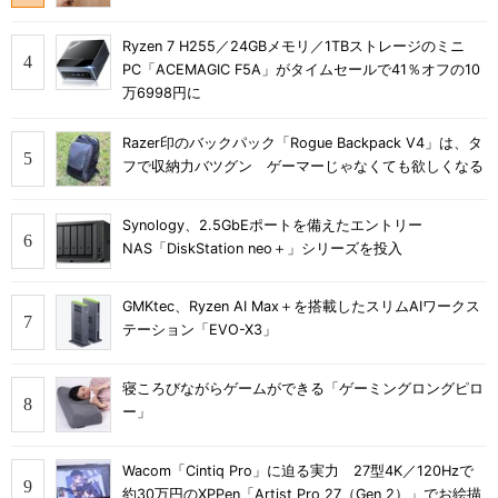
Ryzen 7 H255／24GBメモリ／1TBストレージのミニ
PC「ACEMAGIC F5A」がタイムセールで41％オフの10
万6998円に
Razer印のバックパック「Rogue Backpack V4」は、タ
フで収納力バツグン ゲーマーじゃなくても欲しくなる
Synology、2.5GbEポートを備えたエントリー
NAS「DiskStation neo＋」シリーズを投入
GMKtec、Ryzen AI Max＋を搭載したスリムAIワークス
テーション「EVO-X3」
寝ころびながらゲームができる「ゲーミングロングピロ
ー」
Wacom「Cintiq Pro」に迫る実力 27型4K／120Hzで
約30万円のXPPen「Artist Pro 27（Gen 2）」でお絵描