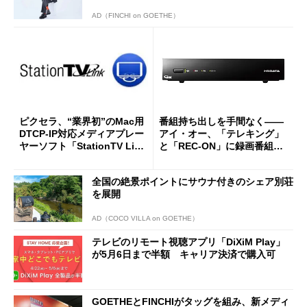
AD（FINCHI on GOETHE）
ピクセラ、“業界初”のMac用
番組持ち出しを手間なく――
DTCP-IP対応メディアプレー
アイ・オー、「テレキング」
ヤーソフト「StationTV Lin
と「REC-ON」に録画番組の
k」
自動転送機能を追加
全国の絶景ポイントにサウナ付きのシェア別荘
を展開
AD（COCO VILLA on GOETHE）
テレビのリモート視聴アプリ「DiXiM Play」
が5月6日まで半額 キャリア決済で購入可
GOETHEとFINCHIがタッグを組み、新メディ