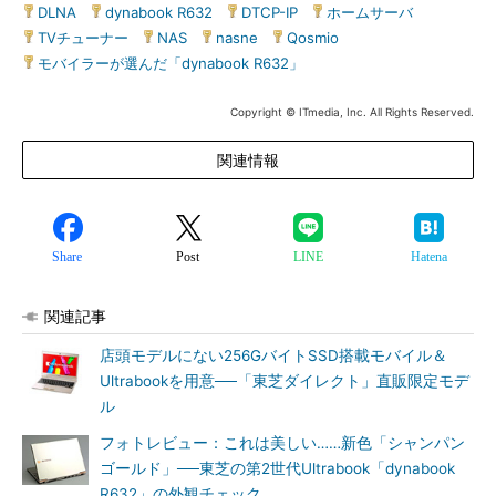
DLNA
|
dynabook R632
|
DTCP-IP
|
ホームサーバ
|
TVチューナー
|
NAS
|
nasne
|
Qosmio
|
モバイラーが選んだ「dynabook R632」
Copyright © ITmedia, Inc. All Rights Reserved.
関連情報
Share
Post
LINE
Hatena
関連記事
店頭モデルにない256GバイトSSD搭載モバイル＆
Ultrabookを用意──「東芝ダイレクト」直販限定モデ
ル
フォトレビュー：これは美しい……新色「シャンパン
ゴールド」──東芝の第2世代Ultrabook「dynabook
R632」の外観チェック