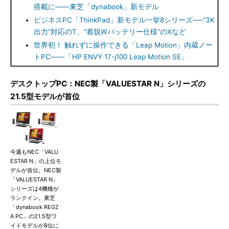
搭載に――東芝「dynabook」新モデル
ビジネスPC「ThinkPad」新モデル一挙8シリーズ──“3K
出力”対応のT、“着脱Wバッテリー仕様”のXなど
世界初！ 触れずに操作できる「Leap Motion」内蔵ノー
トPC――「HP ENVY 17-j100 Leap Motion SE」
デスクトップPC：NEC製「VALUESTAR N」シリーズの
21.5型モデルが首位
今週もNEC「VALU
ESTAR N」の上位モ
デルが首位。NEC製
「VALUESTAR N」
シリーズは4機種が
ランクイン。東芝
「dynabook REGZ
A PC」の21.5型ワ
イドモデルが8位に