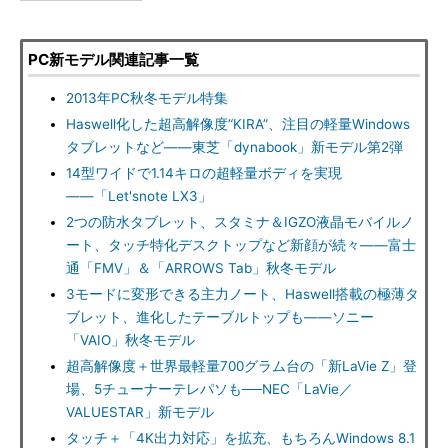
PC新モデル関連記事一覧
2013年PC秋冬モデル特集
Haswell化した超高解像度“KIRA”、注目の軽量Windows
タブレットなど――東芝「dynabook」新モデル第2弾
14型ワイドで1.14キロの超軽量ボディを実現
――「Let'snote LX3」
2つの防水タブレット、スタミナ＆IGZO液晶モバイルノ
ート、タッチ特化デスクトップなど新顔が続々――富士
通「FMV」＆「ARROWS Tab」秋冬モデル
3モードに変形できる主力ノート、Haswell搭載の極薄タ
ブレット、進化したテーブルトップも――ソニー
「VAIO」秋冬モデル
超高解像度＋世界最軽量700グラム台の「新LaVie Z」登
場、5チューナーテレパソも──NEC「LaVie／
VALUESTAR」新モデル
タッチ＋「4K出力対応」を拡充、もちろんWindows 8.1