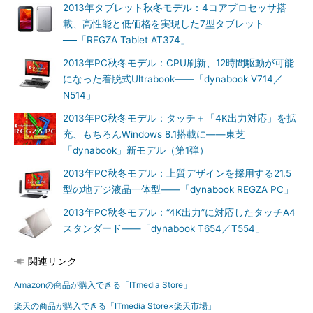
2013年タブレット秋冬モデル：4コアプロセッサ搭
載、高性能と低価格を実現した7型タブレット
──「REGZA Tablet AT374」
2013年PC秋冬モデル：CPU刷新、12時間駆動が可能
になった着脱式Ultrabook――「dynabook V714／
N514」
2013年PC秋冬モデル：タッチ＋「4K出力対応」を拡
充、もちろんWindows 8.1搭載に――東芝
「dynabook」新モデル（第1弾）
2013年PC秋冬モデル：上質デザインを採用する21.5
型の地デジ液晶一体型――「dynabook REGZA PC」
2013年PC秋冬モデル：“4K出力”に対応したタッチA4
スタンダード――「dynabook T654／T554」
関連リンク
Amazonの商品が購入できる「ITmedia Store」
楽天の商品が購入できる「ITmedia Store×楽天市場」