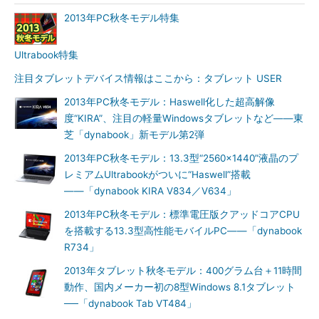
2013年PC秋冬モデル特集
Ultrabook特集
注目タブレットデバイス情報はここから：タブレット USER
2013年PC秋冬モデル：Haswell化した超高解像
度“KIRA”、注目の軽量Windowsタブレットなど――東
芝「dynabook」新モデル第2弾
2013年PC秋冬モデル：13.3型“2560×1440”液晶のプ
レミアムUltrabookがついに“Haswell”搭載
――「dynabook KIRA V834／V634」
2013年PC秋冬モデル：標準電圧版クアッドコアCPU
を搭載する13.3型高性能モバイルPC――「dynabook
R734」
2013年タブレット秋冬モデル：400グラム台＋11時間
動作、国内メーカー初の8型Windows 8.1タブレット
──「dynabook Tab VT484」