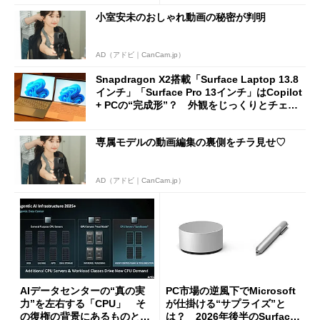
小室安未のおしゃれ動画の秘密が判明
AD（アドビ｜CanCam.jp）
Snapdragon X2搭載「Surface Laptop 13.8
インチ」「Surface Pro 13インチ」はCopilot
+ PCの“完成形”？ 外観をじっくりとチェッ
クしてみた
専属モデルの動画編集の裏側をチラ見せ♡
AD（アドビ｜CanCam.jp）
AIデータセンターの“真の実
PC市場の逆風下でMicrosoft
力”を左右する「CPU」 そ
が仕掛ける“サプライズ”と
の復権の背景にあるものと
は？ 2026年後半のSurface