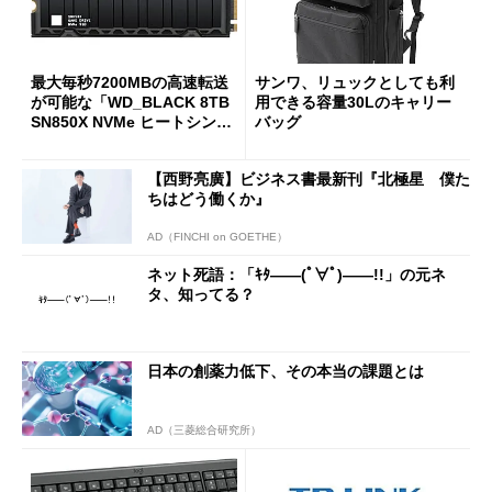
最大毎秒7200MBの高速転送
サンワ、リュックとしても利
が可能な「WD_BLACK 8TB
用できる容量30Lのキャリー
SN850X NVMe ヒートシンク
バッグ
付き」が18％オフの17万508
7円に
【西野亮廣】ビジネス書最新刊『北極星 僕た
ちはどう働くか』
AD（FINCHI on GOETHE）
ネット死語：「ｷﾀ――(ﾟ∀ﾟ)――!!」の元ネ
タ、知ってる？
日本の創薬力低下、その本当の課題とは
AD（三菱総合研究所）