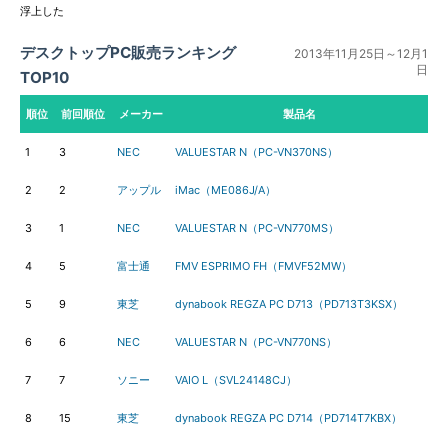
浮上した
デスクトップPC販売ランキング
2013年11月25日～12月1
日
TOP10
順位
前回順位
メーカー
製品名
1
3
NEC
VALUESTAR N（PC-VN370NS）
2
2
アップル
iMac（ME086J/A）
3
1
NEC
VALUESTAR N（PC-VN770MS）
4
5
富士通
FMV ESPRIMO FH（FMVF52MW）
5
9
東芝
dynabook REGZA PC D713（PD713T3KSX）
6
6
NEC
VALUESTAR N（PC-VN770NS）
7
7
ソニー
VAIO L（SVL24148CJ）
8
15
東芝
dynabook REGZA PC D714（PD714T7KBX）