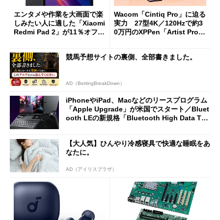
エンタメや作業を大画面で楽
Wacom「Cintiq Pro」に迫る
しみたい人に適した「Xiaomi
実力 27型4K／120Hzで約3
Redmi Pad 2」が11％オフの
0万円のXPPen「Artist Pro 2
2万4980円に
7（Gen 2）」でお絵描きして
分かった魅力と妥協点
競馬予想サイトの裏側、全部書きました。
AD（BettingBreakDown）
iPhoneやiPad、Macなどのリースプログラム
「Apple Upgrade」が米国でスタート／Bluet
ooth LEの新規格「Bluetooth High Data Thr
oughput」が明...
【大人気】ひんやり冷感寝具で快適な睡眠をあ
なたに。
AD（アイリスプラザ）