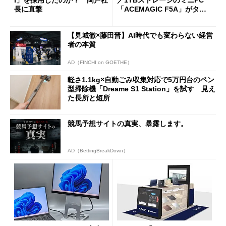
I」を採用したのか？ 岡戸社
／1TBストレージのミニPC
長に直撃
「ACEMAGIC F5A」がタイ
ムセールで41％オフの10万69
98円に
【見城徹×藤田晋】AI時代でも変わらない経営
者の本質
AD（FINCHI on GOETHE）
軽さ1.1kg×自動ごみ収集対応で5万円台のペン
型掃除機「Dreame S1 Station」を試す 見え
た長所と短所
競馬予想サイトの真実、暴露します。
AD（BettingBreakDown）