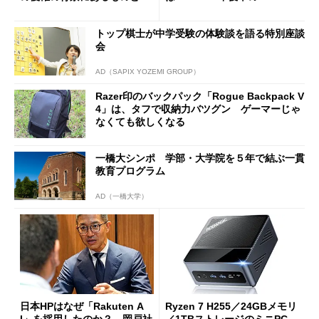
は？
新製品を予想する
トップ棋士が中学受験の体験談を語る特別座談
会
AD（SAPIX YOZEMI GROUP）
Razer印のバックパック「Rogue Backpack V
4」は、タフで収納力バツグン ゲーマーじゃ
なくても欲しくなる
一橋大シンポ 学部・大学院を５年で結ぶ一貫
教育プログラム
AD（一橋大学）
日本HPはなぜ「Rakuten A
Ryzen 7 H255／24GBメモリ