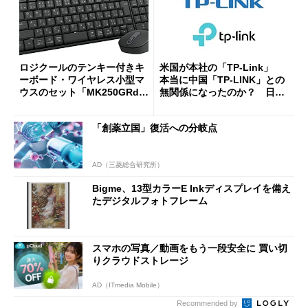
ロジクールのテンキー付きキ
米国が本社の「TP-Link」
ーボード・ワイヤレス小型マ
本当に中国「TP-LINK」との
ウスのセット「MK250GRd」
無関係になったのか？ 日本
がセールで15％オフの2980円
法人に聞く
に
「創薬立国」復活への分岐点
AD（三菱総合研究所）
Bigme、13型カラーE Inkディスプレイを備え
たデジタルフォトフレーム
スマホの写真／動画をもう一段安全に 買い切
りクラウドストレージ
AD（ITmedia Mobile）
Recommended by