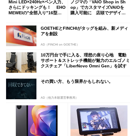
Mini LED×240Hz×ペン入力、
ノジマの「VAIO Shop in Sh
さらにドッキングも！ EHO
op」でカスタマイズVAIOを
MEWEIの"全部入り"16型モ
購入可能に 店頭でデザイン
バイルディスプレイ「TM-16
や質感を確認しながら購入可
0PW」徹底レビュー
能
GOETHEとFINCHIがタッグを組み、新メディ
アを創設
AD（FINCHI on GOETHE）
10万円台で手に入る、理想の座り心地 電動
サポート＆ストレッチ機能が魅力のエルゴノミ
クスチェア「LiberNovo Omni Gen」を試す
その買い方、もう限界かもしれない。
AD（他力本願運営事務局）