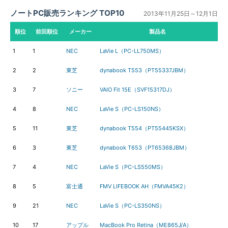
ノートPC販売ランキング TOP10
2013年11月25日～12月1日
順位
前回順位
メーカー
製品名
1
1
NEC
LaVie L（PC-LL750MS）
2
2
東芝
dynabook T553（PT55337JBM）
3
7
ソニー
VAIO Fit 15E（SVF15317DJ）
4
8
NEC
LaVie S（PC-LS150NS）
5
11
東芝
dynabook T554（PT55445KSX）
6
3
東芝
dynabook T653（PT65368JBM）
7
4
NEC
LaVie S（PC-LS550MS）
8
5
富士通
FMV LIFEBOOK AH（FMVA45K2）
9
21
NEC
LaVie S（PC-LS350NS）
10
17
アップル
MacBook Pro Retina（ME865J/A）