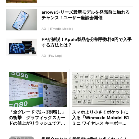
arrowsシリーズ最新モデルを発売前に触れる
チャンス！ユーザー座談会開催
AD（ ITmedia Mobile）
FPが解説！Apple製品を分割手数料0円で入手
する方法とは？
AD（Fav-Log）
「全グレードで2～3割増し」
スマホより小さくポケットに
の衝撃 グラフィックスカー
入る「Winmaxle Mobdel B1
ドの値上がりラッシュでアキ
ミニ ワイヤレス キーボー
バの購入制限が深刻化
ド」がセールで10％オフの37
94円に