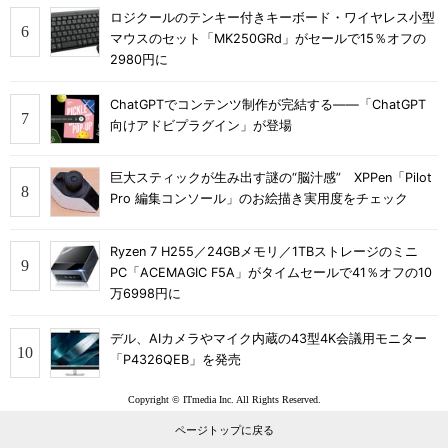
ロジクールのテンキー付きキーボード・ワイヤレス小型
マウスのセット「MK250GRd」がセールで15％オフの
2980円に
ChatGPTでコンテンツ制作が完結する――「ChatGPT
向けアドビプラグイン」が登場
巨大スティックが生み出す謎の“脳汁感” XPPen「Pilot
Pro 編集コンソール」のお絵描き実用度をチェック
Ryzen 7 H255／24GBメモリ／1TBストレージのミニ
PC「ACEMAGIC F5A」がタイムセールで41％オフの10
万6998円に
デル、AIカメラやマイク内蔵の43型4K会議用モニター
「P4326QEB」を発売
Copyright © ITmedia Inc. All Rights Reserved.
ページトップに戻る