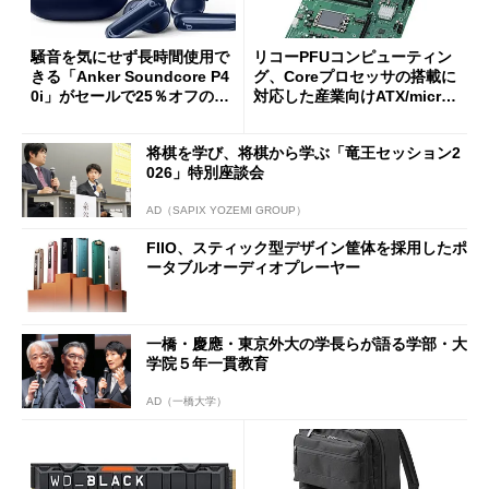
騒音を気にせず長時間使用で
リコーPFUコンピューティン
きる「Anker Soundcore P4
グ、Coreプロセッサの搭載に
0i」がセールで25％オフの59
対応した産業向けATX/micro
90円に
ATXマザーボード
将棋を学び、将棋から学ぶ「竜王セッション2
026」特別座談会
AD（SAPIX YOZEMI GROUP）
FIIO、スティック型デザイン筐体を採用したポ
ータブルオーディオプレーヤー
一橋・慶應・東京外大の学長らが語る学部・大
学院５年一貫教育
AD（一橋大学）