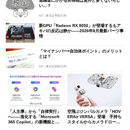
退職金にかかる所得税は意外と多くないらし
い…？
AD（東京証券取引所）
新GPU「Radeon RX 9050」が登場するもア
キバの反応は静か――2026年8月最新パーツ事
情
「マイナンバー×自治体ポイント」のメリット
とは？
AD（東京証券取引所）
「人主導」から「自律実行」
空飛ぶジンバルカメラ「HOV
へ――進化する「Microsoft
ERAir VERSA」登場 手持ち
365 Copilot」の新機能とエ
スタイルからカメラドローン
ージェントAIの現在地
に合体変形