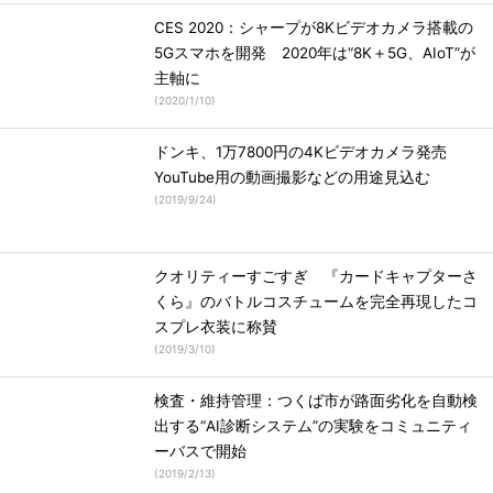
CES 2020：シャープが8Kビデオカメラ搭載の
5Gスマホを開発 2020年は“8K＋5G、AIoT”が
主軸に
(
2020/1/10
)
ドンキ、1万7800円の4Kビデオカメラ発売
YouTube用の動画撮影などの用途見込む
(
2019/9/24
)
クオリティーすごすぎ 『カードキャプターさ
くら』のバトルコスチュームを完全再現したコ
スプレ衣装に称賛
(
2019/3/10
)
検査・維持管理：つくば市が路面劣化を自動検
出する“AI診断システム”の実験をコミュニティ
ーバスで開始
(
2019/2/13
)