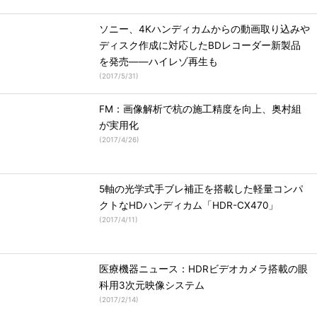
ソニー、4Kハンディカムからの動画取り込みや
ディスク作成に対応したBDレコーダー新製品
を発売――ハイレゾ再生も
(
2017/5/31
)
FM：画像解析で杭の施工精度を向上、奥村組
が実用化
(
2017/4/26
)
5軸の光学式手ブレ補正を搭載した軽量コンパ
クトなHDハンディカム「HDR-CX470」
(
2017/4/11
)
医療機器ニュース：HDRビデオカメラ搭載の眼
科用3次元映像システム
(
2017/2/14
)