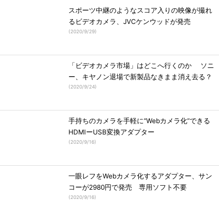
スポーツ中継のようなスコア入りの映像が撮れ
るビデオカメラ、JVCケンウッドが発売
(
2020/9/29
)
「ビデオカメラ市場」はどこへ行くのか ソニ
ー、キヤノン退場で新製品なきまま消え去る？
(
2020/9/24
)
手持ちのカメラを手軽に“Webカメラ化”できる
HDMIーUSB変換アダプター
(
2020/9/16
)
一眼レフをWebカメラ化するアダプター、サン
コーが2980円で発売 専用ソフト不要
(
2020/9/16
)