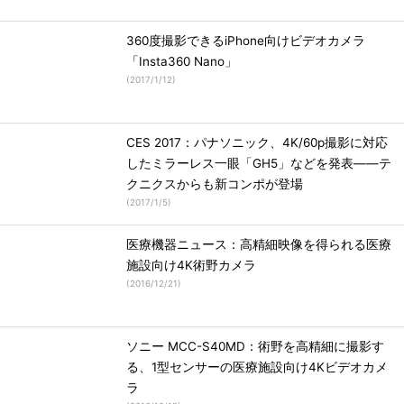
360度撮影できるiPhone向けビデオカメラ
「Insta360 Nano」
(
2017/1/12
)
CES 2017：パナソニック、4K/60p撮影に対応
したミラーレス一眼「GH5」などを発表――テ
クニクスからも新コンポが登場
(
2017/1/5
)
医療機器ニュース：高精細映像を得られる医療
施設向け4K術野カメラ
(
2016/12/21
)
ソニー MCC-S40MD：術野を高精細に撮影す
る、1型センサーの医療施設向け4Kビデオカメ
ラ