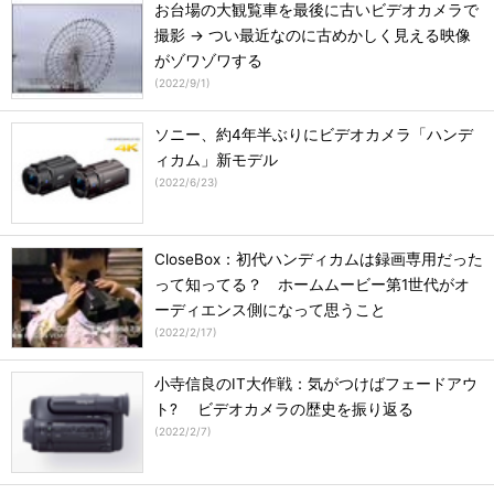
お台場の大観覧車を最後に古いビデオカメラで
撮影 → つい最近なのに古めかしく見える映像
がゾワゾワする
(
2022/9/1
)
ソニー、約4年半ぶりにビデオカメラ「ハンデ
ィカム」新モデル
(
2022/6/23
)
CloseBox：初代ハンディカムは録画専用だった
って知ってる？ ホームムービー第1世代がオ
ーディエンス側になって思うこと
(
2022/2/17
)
小寺信良のIT大作戦：気がつけばフェードアウ
ト? ビデオカメラの歴史を振り返る
(
2022/2/7
)