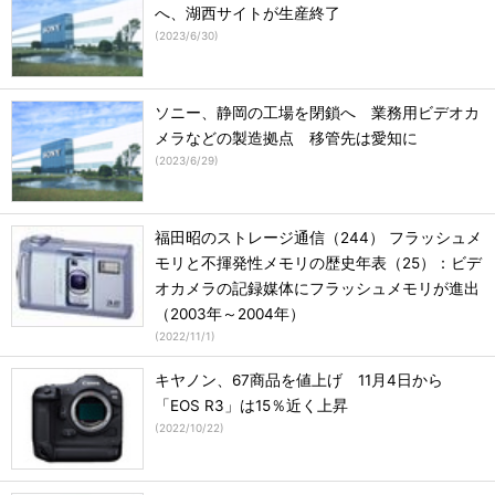
へ、湖西サイトが生産終了
(
2023/6/30
)
ソニー、静岡の工場を閉鎖へ 業務用ビデオカ
メラなどの製造拠点 移管先は愛知に
(
2023/6/29
)
福田昭のストレージ通信（244） フラッシュメ
モリと不揮発性メモリの歴史年表（25）：ビデ
オカメラの記録媒体にフラッシュメモリが進出
（2003年～2004年）
(
2022/11/1
)
キヤノン、67商品を値上げ 11月4日から
「EOS R3」は15％近く上昇
(
2022/10/22
)