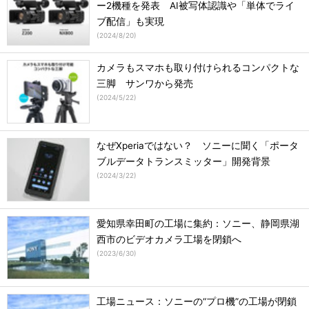
ー2機種を発表 AI被写体認識や「単体でライ
ブ配信」も実現
(
2024/8/20
)
カメラもスマホも取り付けられるコンパクトな
三脚 サンワから発売
(
2024/5/22
)
なぜXperiaではない？ ソニーに聞く「ポータ
ブルデータトランスミッター」開発背景
(
2024/3/22
)
愛知県幸田町の工場に集約：ソニー、静岡県湖
西市のビデオカメラ工場を閉鎖へ
(
2023/6/30
)
工場ニュース：ソニーの“プロ機”の工場が閉鎖