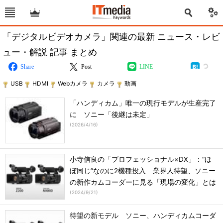
「デジタルビデオカメラ」関連の最新 ニュース・レビ
ュー・解説 記事 まとめ
Share
Post
LINE
USB
HDMI
Webカメラ
カメラ
動画
「ハンディカム」唯一の現行モデルが生産完了
に ソニー「後継は未定」
(
2026/4/16
)
小寺信良の「プロフェッショナル×DX」：“ほ
ぼ同じ”なのに2機種投入 業界人待望、ソニー
の新作カムコーダーに見る「現場の変化」とは
(
2024/9/21
)
待望の新モデル ソニー、ハンディカムコーダ