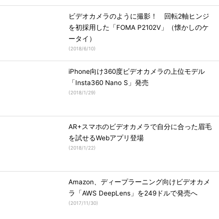
ビデオカメラのように撮影！ 回転2軸ヒンジ
を初採用した「FOMA P2102V」（懐かしのケ
ータイ）
(
2018/6/10
)
iPhone向け360度ビデオカメラの上位モデル
「Insta360 Nano S」発売
(
2018/1/29
)
AR+スマホのビデオカメラで自分に合った眉毛
を試せるWebアプリ登場
(
2018/1/22
)
Amazon、ディープラーニング向けビデオカメ
ラ「AWS DeepLens」を249ドルで発売へ
(
2017/11/30
)