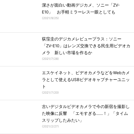
潔さが面白い動画デジカメ、ソニー「ZV-
E10」 お手軽ミラーレス一眼としても
(
2021/9/25
)
荻窪圭のデジカメレビュープラス：ソニー
「ZV-E10」はレンズ交換できる民生用ビデオカ
メラ 新しい市場を作るか
(
2021/7/28
)
エスケイネット、ビデオカメラなどをWebカメ
ラとして使えるUSBビデオキャプチャーユニッ
ト
(
2021/7/20
)
古いデジタルビデオカメラで今の新宿を撮影し
た映像に反響 「エモすぎる……！」「タイム
スリップしたみたい」
(
2021/2/27
)