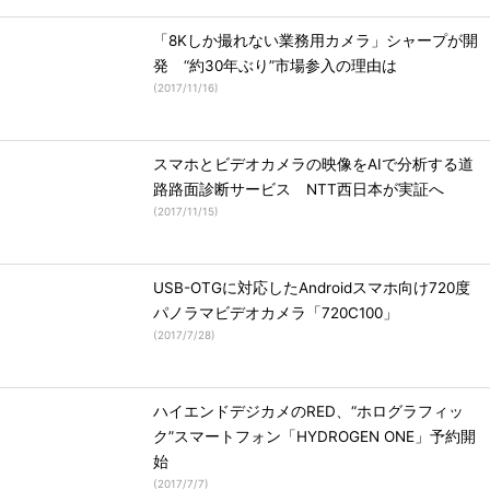
「8Kしか撮れない業務用カメラ」シャープが開
発 “約30年ぶり”市場参入の理由は
(
2017/11/16
)
スマホとビデオカメラの映像をAIで分析する道
路路面診断サービス NTT西日本が実証へ
(
2017/11/15
)
USB-OTGに対応したAndroidスマホ向け720度
パノラマビデオカメラ「720C100」
(
2017/7/28
)
ハイエンドデジカメのRED、“ホログラフィッ
ク”スマートフォン「HYDROGEN ONE」予約開
始
(
2017/7/7
)