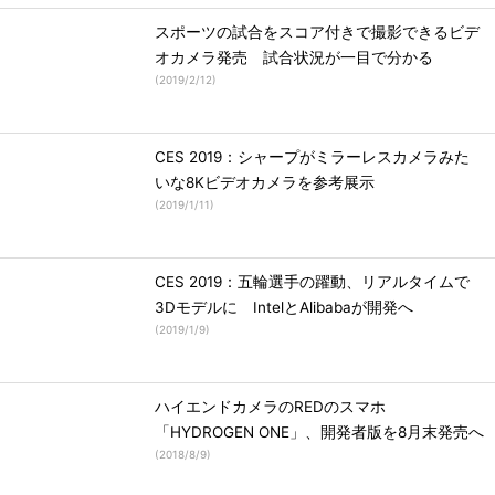
スポーツの試合をスコア付きで撮影できるビデ
オカメラ発売 試合状況が一目で分かる
(
2019/2/12
)
CES 2019：シャープがミラーレスカメラみた
いな8Kビデオカメラを参考展示
(
2019/1/11
)
CES 2019：五輪選手の躍動、リアルタイムで
3Dモデルに IntelとAlibabaが開発へ
(
2019/1/9
)
ハイエンドカメラのREDのスマホ
「HYDROGEN ONE」、開発者版を8月末発売へ
(
2018/8/9
)