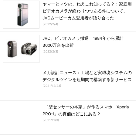
ヤマーとマツの、ねえこれ知ってる？：家庭用
ビデオカメラが終わりつつある件について、
JVCムービーカム愛用者が語り合った
(
2022/2/4
)
JVC、ビデオカメラ撤退 1984年から累計
3600万台を出荷
(
2022/2/3
)
メカ設計ニュース：工場など実環境システムの
デジタルツインを短期間で構築する新サービス
(
2021/12/23
)
「1型センサーの本家」が作るスマホ「Xperia
PRO-I」の真価はどこにある？
(
2021/11/3
)