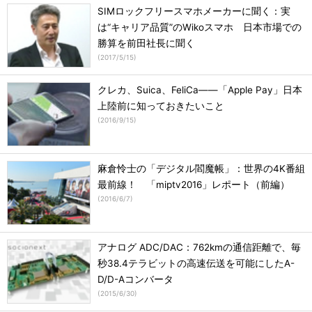
SIMロックフリースマホメーカーに聞く：実
は“キャリア品質”のWikoスマホ 日本市場での
勝算を前田社長に聞く
(
2017/5/15
)
クレカ、Suica、FeliCa――「Apple Pay」日本
上陸前に知っておきたいこと
(
2016/9/15
)
麻倉怜士の「デジタル閻魔帳」：世界の4K番組
最前線！ 「miptv2016」レポート（前編）
(
2016/6/7
)
アナログ ADC/DAC：762kmの通信距離で、毎
秒38.4テラビットの高速伝送を可能にしたA-
D/D-Aコンバータ
(
2015/6/30
)