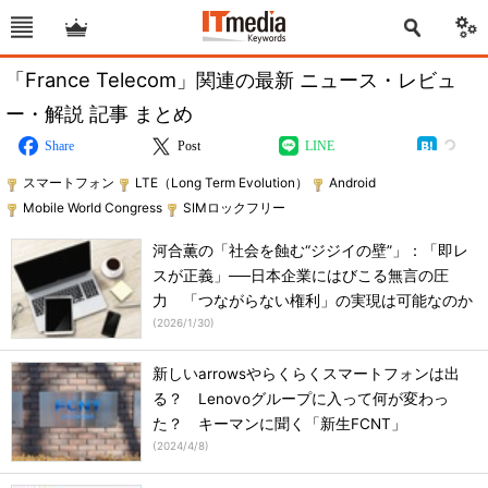
「France Telecom」関連の最新 ニュース・レビュ
ー・解説 記事 まとめ
Share
Post
LINE
スマートフォン
LTE（Long Term Evolution）
Android
Mobile World Congress
SIMロックフリー
河合薫の「社会を蝕む“ジジイの壁”」：「即レ
スが正義」──日本企業にはびこる無言の圧
力 「つながらない権利」の実現は可能なのか
(
2026/1/30
)
新しいarrowsやらくらくスマートフォンは出
る？ Lenovoグループに入って何が変わっ
た？ キーマンに聞く「新生FCNT」
(
2024/4/8
)