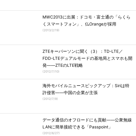
MWC2013に出展：ドコモ・富士通の「らくら
くスマートフォン」、仏Orangeが採用
(
2013/2/19
)
ZTEキーパーソンに聞く（3）：TD-LTE／
FDD-LTEデュアルモードの基地局とスマホも開
発――ZTEのLTE戦略
(
2012/7/10
)
海外モバイルニュースピックアップ：Siriは特
許侵害――中国の企業が主張
(
2012/7/9
)
データ通信のオフロードにも貢献――公衆無線
LANに簡単接続できる「Passpoint」
(
2012/6/27
)