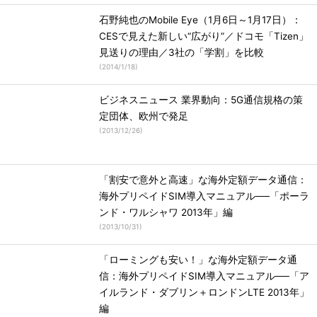
石野純也のMobile Eye（1月6日～1月17日）：
CESで見えた新しい“広がり”／ドコモ「Tizen」
見送りの理由／3社の「学割」を比較
(
2014/1/18
)
ビジネスニュース 業界動向：5G通信規格の策
定団体、欧州で発足
(
2013/12/26
)
「割安で意外と高速」な海外定額データ通信：
海外プリペイドSIM導入マニュアル──「ポーラ
ンド・ワルシャワ 2013年」編
(
2013/10/31
)
「ローミングも安い！」な海外定額データ通
信：海外プリペイドSIM導入マニュアル──「ア
イルランド・ダブリン＋ロンドンLTE 2013年」
編