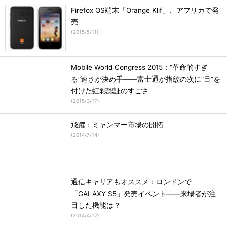
Firefox OS端末「Orange Klif」、アフリカで発
売
(
2015/5/11
)
Mobile World Congress 2015：“革命的すぎ
る”速さが決め手――富士通が指紋の次に“目”を
付けた虹彩認証のすごさ
(
2015/3/17
)
飛躍：ミャンマー市場の開拓
(
2014/7/14
)
通信キャリアもオススメ：ロンドンで
「GALAXY S5」発売イベント――来場者が注
目した機能は？
(
2014/4/12
)