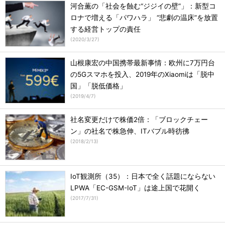
河合薫の「社会を蝕む“ジジイの壁”」：新型コ
ロナで増える「パワハラ」 “悲劇の温床”を放置
する経営トップの責任
(
2020/3/27
)
山根康宏の中国携帯最新事情：欧州に7万円台
の5Gスマホを投入、2019年のXiaomiは「脱中
国」「脱低価格」
(
2019/4/7
)
社名変更だけで株価2倍：「ブロックチェー
ン」の社名で株急伸、ITバブル時彷彿
(
2018/2/13
)
IoT観測所（35）：日本で全く話題にならない
LPWA「EC-GSM-IoT」は途上国で花開く
(
2017/7/31
)