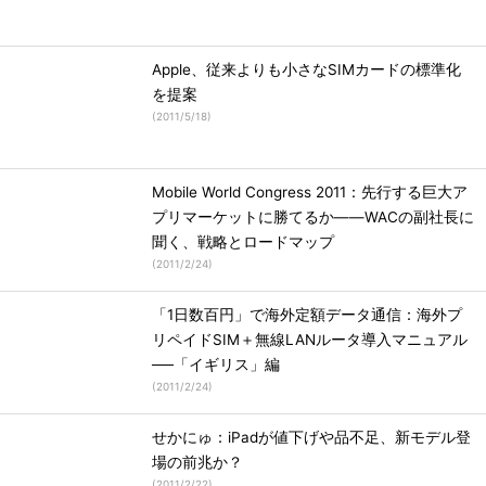
Apple、従来よりも小さなSIMカードの標準化
を提案
(
2011/5/18
)
Mobile World Congress 2011：先行する巨大ア
プリマーケットに勝てるか――WACの副社長に
聞く、戦略とロードマップ
(
2011/2/24
)
「1日数百円」で海外定額データ通信：海外プ
リペイドSIM＋無線LANルータ導入マニュアル
──「イギリス」編
(
2011/2/24
)
せかにゅ：iPadが値下げや品不足、新モデル登
場の前兆か？
(
2011/2/22
)