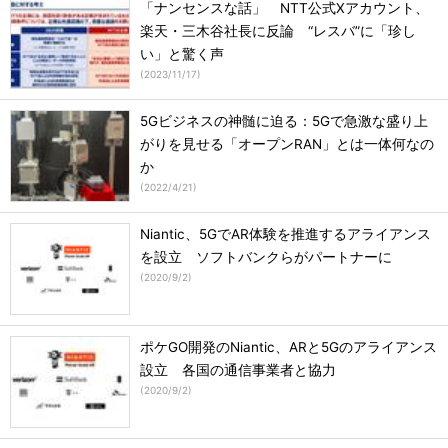
「ナンセンスな話」 NTT公式Xアカウント、
楽天・三木谷社長に反論 “レスバ”に「珍し
い」と驚く声
(
2023/11/17
)
5Gビジネスの神髄に迫る：5Gで急激な盛り上
がりを見せる「オープンRAN」とは一体何なの
か
(
2022/4/21
)
Niantic、5GでAR体験を推進するアライアンス
を設立 ソフトバンクらがパートナーに
(
2020/9/2
)
ポケGO開発のNiantic、ARと5Gのアライアンス
設立 各国の通信事業者と協力
(
2020/9/2
)