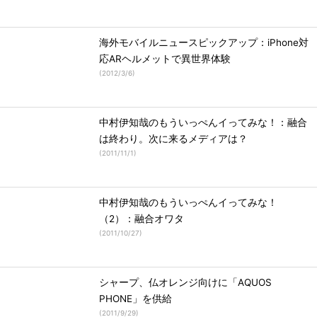
海外モバイルニュースピックアップ：iPhone対
応ARヘルメットで異世界体験
(
2012/3/6
)
中村伊知哉のもういっぺんイってみな！：融合
は終わり。次に来るメディアは？
(
2011/11/1
)
中村伊知哉のもういっぺんイってみな！
（2）：融合オワタ
(
2011/10/27
)
シャープ、仏オレンジ向けに「AQUOS
PHONE」を供給
(
2011/9/29
)