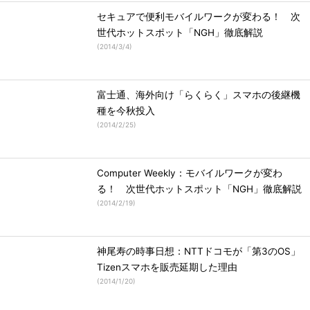
セキュアで便利モバイルワークが変わる！ 次
世代ホットスポット「NGH」徹底解説
(
2014/3/4
)
富士通、海外向け「らくらく」スマホの後継機
種を今秋投入
(
2014/2/25
)
Computer Weekly：モバイルワークが変わ
る！ 次世代ホットスポット「NGH」徹底解説
(
2014/2/19
)
神尾寿の時事日想：NTTドコモが「第3のOS」
Tizenスマホを販売延期した理由
(
2014/1/20
)